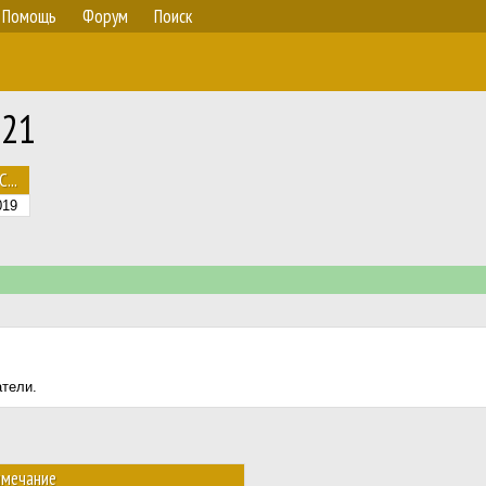
Помощь
Форум
Поиск
 21
С...
019
атели.
имечание