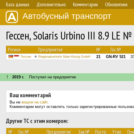
База данных
Дополнительно
Комментарии
Обновления
Автобусный транспорт
Гессен, Solaris Urbino III 8.9 LE №
Регион
Предприятие
№
Гос.№
21
GN-RV 521
2
Гессен
Regionalverkehr Main-Kinzig GmbH
↑
2019 г.
Поступил на предприятие
Ваш комментарий
Вы не
вошли на сайт
.
Комментарии могут оставлять только зарегистрированные пользов
Другие ТС с этим номером:
№
Гос.№
Предприятие
Зав.№
Постр.
Утил.
Пр