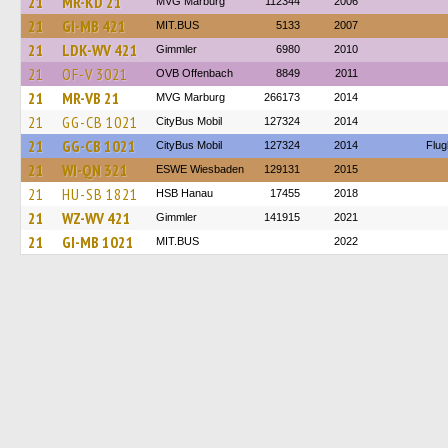
21
MR-KD 21
MVG Marburg
112344
2006
21
GI-MB 421
MIT.BUS
5133
2007
21
LDK-WV 421
Gimmler
6980
2010
21
OF-V 3021
OVB Offenbach
8849
2011
21
MR-VB 21
MVG Marburg
266173
2014
21
GG-CB 1021
CityBus Mobil
127324
2014
21
GG-CB 1021
CityBus Mobil
127324
2014
Flug
21
WI-QN 321
ESWE Wiesbaden
129131
2015
21
HU-SB 1821
HSB Hanau
17455
2018
21
WZ-WV 421
Gimmler
141915
2021
21
GI-MB 1021
MIT.BUS
2022