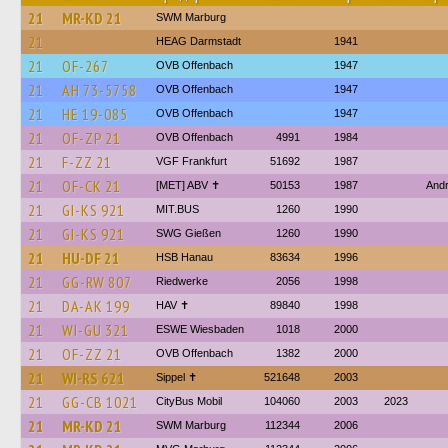
21
MR-KD 21
SWM Marburg
21
HEAG Darmstadt
1941
21
OF-267
OVB Offenbach
1947
21
AH 73-5758
OVB Offenbach
1947
21
HE 19-085
OVB Offenbach
1947
21
OF-ZP 21
OVB Offenbach
4991
1984
21
F-ZZ 21
VGF Frankfurt
51692
1987
21
OF-CK 21
[MET] ABV ✝
50153
1987
And
21
GI-KS 921
MIT.BUS
1260
1990
21
GI-KS 921
SWG Gießen
1260
1990
21
HU-DF 21
HSB Hanau
83634
1996
21
GG-RW 807
Riedwerke
2056
1998
21
DA-AK 199
HAV ✝
89840
1998
21
WI-GU 321
ESWE Wiesbaden
1018
2000
21
OF-ZZ 21
OVB Offenbach
1382
2000
21
WI-RS 621
Sippel ✝︎
521648
2003
21
GG-CB 1021
CityBus Mobil
104060
2003
2023
21
MR-KD 21
SWM Marburg
112344
2006