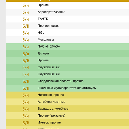
б/н
Прочие
б/н
Аэропорт "Казань"
б/н
ТАНТК
Б/Н
Прочие неизв.
б/н
HGL
б/н
Мосфильм
б/н
ПАО «НЕФАЗ»
Б/н
Дилеры
Б/Н
Прочие
Б/Н
Служебные-Яс
Б/Н
Служебные-Яс
Б/Н
Свердловская область: прочие
Б/Н
Школьные и университетские автобусы
б/н
Николаев, прочие
б/н
Автобусы частные
б/н
Барнаул, служебные
б/н
Прочие (заказные)
Б/Н
Ижевск: прочие