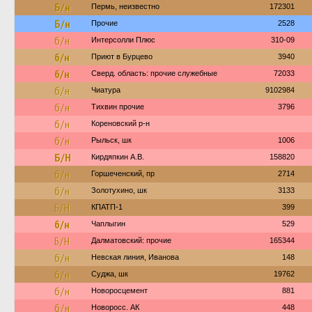
Б/н
Пермь, неизвестно
172301
Б/н
Прочие
2528
б/н
Интерсолли Плюс
310-09
б/н
Приют в Бурцево
3940
б/н
Сверд. область: прочие служебные
72033
б/н
Чиатура
9102984
б/н
Тихвин прочие
3796
б/н
Кореновский р-н
б/н
Рыльск, шк
1006
Б/Н
Кирдяпкин А.В.
158820
б/н
Горшеченский, пр
2714
б/н
Золотухино, шк
3133
Б/Н
КПАТП-1
399
б/н
Чаплыгин
529
Б/Н
Далматовский: прочие
165344
б/н
Невская линия, Иванова
148
б/н
Суджа, шк
19762
б/н
Новоросцемент
881
б/н
Новоросс. АК
448