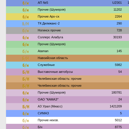
б/н
АП №5
UZ001
б/н
Прочие (Шумерля)
11202
б/н
Прочие Арх-ск
2264
Б/Н
ТК Дилижанс-2
290
б/н
Ногинск прочие
728
б/н
Соллерс Алабуга
30193
б/н
Прочие (Шумерля)
б/н
Ataman
145
Б/Н
Навоийская область
б/н
Служебные
5982
Б/Н
Выставочные автобусы
54
Б/Н
Челябинская область: прочие
Б/Н
Челябинская область: прочие
б/н
Прочие (Шумерля)
180781
б/н
ОАО "КАМАЗ"
24
Б/Н
АЗ Урал (Миасс)
1421209
б/н
СИМАЗ
5
б/н
Прочие неизв.
5012
б/н
Б/н
8775