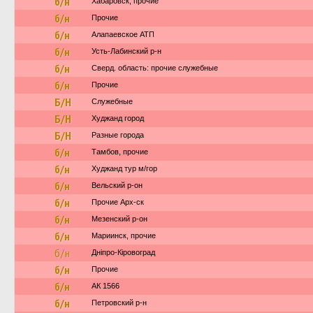
б/н
Хабаровск, прочие
б/н
Прочие
б/н
Алапаевское АТП
б/н
Усть-Лабинский р-н
б/н
Сверд. область: прочие служебные
б/н
Прочие
Б/Н
Служебные
Б/Н
Худжанд город
Б/Н
Разные города
б/н
Тамбов, прочие
б/н
Худжанд тур м/гор
б/н
Вельский р-он
б/н
Прочие Арх-ск
б/н
Мезенский р-он
б/н
Мариинск, прочие
б/н
Дніпро-Кіровоград
б/н
Прочие
б/н
АК 1566
б/н
Петровский р-н