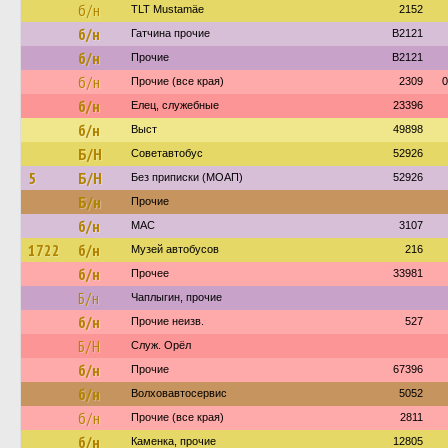
б/н
TLT Mustamäe
2152
б/н
Гатчина прочие
B2121
б/н
Прочие
B2121
б/н
Прочие (все края)
2309
0
б/н
Елец, служебные
23396
б/н
Выст
49898
Б/Н
Советавтобус
52926
5
Б/Н
Без приписки (МОАП)
52926
Б/н
Прочие
б/н
МАС
3107
1722
б/н
Музей автобусов
216
б/н
Прочее
33981
Б/н
Чаплыгин, прочие
б/н
Прочие неизв.
527
Б/Н
Служ. Орёл
б/н
Прочие
67396
б/н
Волховавтосервис
5052
б/н
Прочие (все края)
2811
б/н
Каменка, прочие
12805