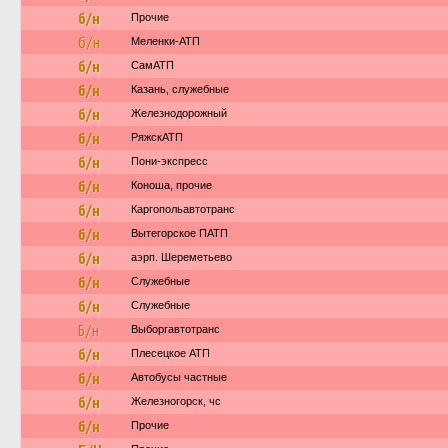
б/н
Прочие
б/н
Меленки-АТП
б/н
СамАТП
б/н
Казань, служебные
б/н
Железнодорожный
б/н
РяжскАТП
б/н
Пони-экспресс
б/н
Коноша, прочие
б/н
Каргопольавтотранс
б/н
Вытегорское ПАТП
б/н
аэрп. Шереметьево
б/н
Служебные
б/н
Служебные
Б/н
Выборгавтотранс
б/н
Плесецкое АТП
б/н
Автобусы частные
б/н
Железногорск, чс
б/н
Прочие