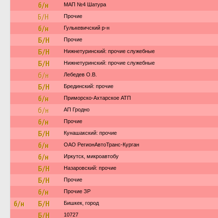
б/н
МАП №4 Шатура
Б/Н
Прочие
б/н
Гулькевичский р-н
Б/Н
Прочие
Б/Н
Нижнетуринский: прочие служебные
Б/Н
Нижнетуринский: прочие служебные
б/н
Лебедев О.В.
Б/Н
Брединский: прочие
б/н
Приморско-Ахтарское АТП
б/н
АП Гродно
б/н
Прочие
Б/Н
Кунашакский: прочие
б/н
ОАО РегионАвтоТранс-Курган
б/н
Иркутск, микроавтобу
Б/Н
Назаровский: прочие
Б/Н
Прочие
б/н
Прочие ЗР
б/н
Б/Н
Бишкек, город
Б/Н
10727