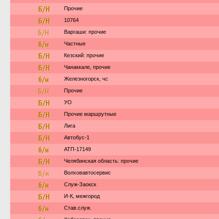
Б/Н
Прочие
Б/Н
10764
Б/Н
Варгаши: прочие
б/н
Частные
Б/Н
Кезский: прочие
Б/Н
Чанаккале, прочие
б/н
Железногорск, чс
Б/Н
Прочие
Б/Н
УО
Б/Н
Прочие маршрутные
Б/Н
Лига
Б/Н
Автобус-1
б/н
АТП-17149
Б/Н
Челябинская область: прочие
б/н
Волховавтосервис
б/н
Служ-Заокск
Б/Н
И-К, межгород
б/н
Став.служ.