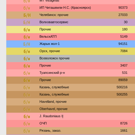
б/н
MT Visaginas
б/н
ИП Читашвили Н.С. (Красноярск)
90373
Б/Н
Челябинск: прочие
27033
Б/Н
Волховавтосервис
30
б/н
Прочие
180
б/н
ВельскАТП
5149
Б/Н
Жарык жол-1
94151
б/н
Орск, прочие
7084
б/н
Всеволожск прочие
б/н
Прочие
3407
б/н
Туапсинский р-н
531
б/н
Прочие
89059
б/н
Казань, служебные
500216
б/н
Казань, служебные
500255
б/н
Havelland, прочие
б/н
Oberhavel, прочие
б/н
J. Raudoniaus IĮ
б/н
ОЧП
8726
б/н
Рязань, заказ.
1661