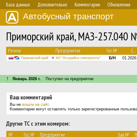
База данных
Дополнительно
Комментарии
Обновления
Автобусный транспорт
Приморский край, МАЗ-257.040 
Регион
Предприятие
Гос.№
С...
Б/Н
01.2026
Приморский край
АО "Уссурийск-электросеть"
↑
Январь 2026 г.
Поступил на предприятие
Ваш комментарий
Вы не
вошли на сайт
.
Комментарии могут оставлять только зарегистрированные пользов
Другие ТС с этим номером:
№
Гос.№
Предприятие
Зав.№
П