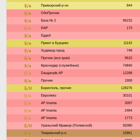
б/н
Приморский р-он
844
б/н
ОбнПрочие
б/н
База № 2
96232
б/н
RAP
173
б/н
Egged
б/н
Приют в Бурцево
11142
б/н
Худжанд город
748
б/н
Прочие (все края)
9615
б/н
Краснодар (служебные)
74840
б/н
Daugavpils AP
12288
б/н
Прочие
1908
Б/Н
Борисполь, прочие
128276
б/н
Евролюкс
30101
б/н
AP Imanta
3097
б/н
AP Imanta
2484
б/н
AP Imanta
1773
Б/Н
Уральский Мрамор (Полевской)
92080
б/н
Темрюкский р-н
10961