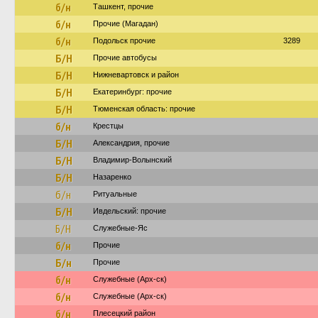
б/н
Ташкент, прочие
б/н
Прочие (Магадан)
б/н
Подольск прочие
3289
Б/Н
Прочие автобусы
Б/Н
Нижневартовск и район
Б/Н
Екатеринбург: прочие
Б/Н
Тюменская область: прочие
б/н
Крестцы
Б/Н
Александрия, прочие
Б/Н
Владимир-Волынский
Б/Н
Назаренко
б/н
Ритуальные
Б/Н
Ивдельский: прочие
Б/Н
Служебные-Яс
б/н
Прочие
Б/н
Прочие
б/н
Служебные (Арх-ск)
б/н
Служебные (Арх-ск)
б/н
Плесецкий район