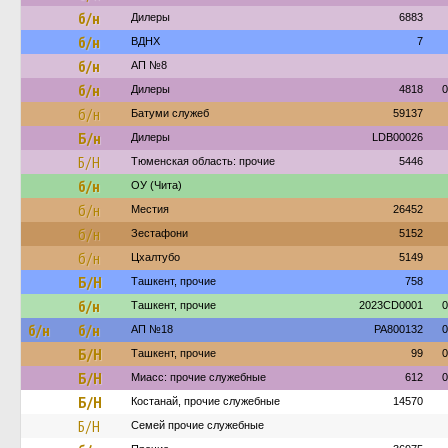
б/н
Дилеры
6883
б/н
ВДНХ
7
б/н
АП №8
б/н
Дилеры
4818
0
б/н
Батуми служеб
59137
Б/н
Дилеры
LDB00026
Б/Н
Тюменская область: прочие
5446
б/н
ОУ (Чита)
б/н
Местия
26452
б/н
Зестафони
5152
б/н
Цхалтубо
5149
Б/Н
Ташкент, прочие
758
б/н
Ташкент, прочие
2023CD0001
0
б/н
б/н
АП №18
PA800132
0
Б/Н
Ташкент, прочие
99
0
Б/Н
Миасс: прочие служебные
612
0
Б/Н
Костанай, прочие служебные
14570
Б/Н
Семей прочие служебные