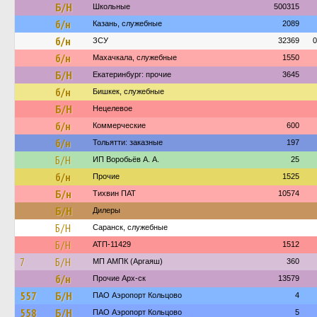
Б/Н
Школьные
500315
б/н
Казань, служебные
2089
б/н
ЗСУ
32369
0
б/н
Махачкала, служебные
1550
Б/Н
Екатеринбург: прочие
3645
б/н
Бишкек, служебные
Б/Н
Нецелевое
б/н
Коммерческие
600
б/н
Тольятти: заказные
197
Б/Н
ИП Воробьёв А. А.
25
б/н
Прочие
1525
Б/н
Тихвин ПАТ
10574
Б/Н
Дилеры
Б/Н
Саранск, служебные
Б/Н
АТП-11429
1512
7
Б/Н
МП АМПК (Аргаяш)
360
б/н
Прочие Арх-ск
13579
557
Б/Н
ПАО Аэропорт Кольцово
4
558
Б/Н
ПАО Аэропорт Кольцово
5