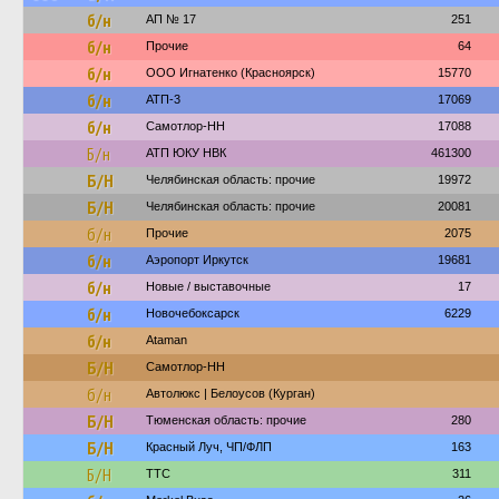
б/н
АП № 17
251
б/н
Прочие
64
б/н
ООО Игнатенко (Красноярск)
15770
б/н
АТП-3
17069
б/н
Самотлор-НН
17088
Б/н
АТП ЮКУ НВК
461300
Б/Н
Челябинская область: прочие
19972
Б/Н
Челябинская область: прочие
20081
б/н
Прочие
2075
б/н
Аэропорт Иркутск
19681
б/н
Новые / выставочные
17
б/н
Новочебоксарск
6229
б/н
Ataman
Б/Н
Самотлор-НН
б/н
Автолюкс | Белоусов (Курган)
Б/Н
Тюменская область: прочие
280
Б/Н
Красный Луч, ЧП/ФЛП
163
Б/Н
ТТС
311