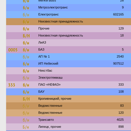
б/н
Merkel Buss
26
б/н
Метроэлектротранс
9
б/н
Електротранс
602165
б/н
Неизвестная принадлежность
б/н
Прочие
129
Б/Н
Неизвестная принадлежность
18
б/н
ЛиАЗ
0005
б/н
БАЗ
5
б/н
АП № 1
2540
б/н
ИП Небеский
907512
б/н
Некстбас
б/н
Электротяжмаш
333
б/н
ПАО «НЕФАЗ»
333
б/н
БАУ
108
Б/Н
Кропивницкий, прочие
б/н
Ведомственные
83
б/н
Ведомственные
120
б/н
Трансавто
4025
Б/н
Липецк, прочие
898