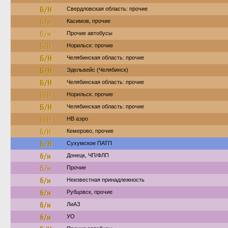
Б/Н
Свердловская область: прочие
б/н
Касимов, прочие
б/н
Прочие автобусы
Б/Н
Норильск: прочие
Б/Н
Челябинская область: прочие
Б/Н
Эдельвейс (Челябинск)
Б/Н
Челябинская область: прочие
Б/Н
Норильск: прочие
Б/Н
Челябинская область: прочие
Б/Н
НВ аэро
Б/Н
Кемерово, прочие
Б/Н
Сухумское ПАТП
б/н
Донецк, ЧП/ФЛП
б/н
Прочие
б/н
Неизвестная принадлежность
б/н
Рубцовск, прочие
б/н
ЛиАЗ
б/н
УО