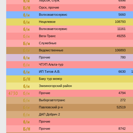
б/н
Херсон, служ.
6996
Б/Н
Орск, прочие
4799
б/н
Волховавтосервис
5660
б/н
Нецелевое
108793
б/н
Волховавтосервис
11161
б/н
Вега-Транс
49255
Б/н
Служебные
б/н
Ведомственные
106893
б/н
Прочие
780
б/н
ЧТУП Альта-тур
б/н
ИП Титов А.В.
6630
1
Б/Н
Баку тур межгр
б/н
Змеиногорский район
4730
б/н
Прочие
4794
б/н
Выборгавтотранс
272
б/н
Павловский р-н
52519
б/н
ДАП Добрич 2
б/н
Прочие
Б/Н
Прочие
8742