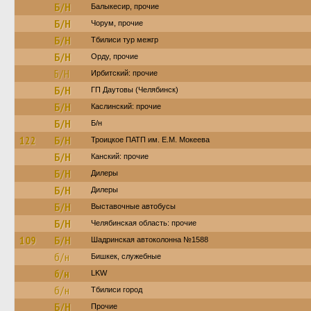
Б/Н
Балыкесир, прочие
Б/Н
Чорум, прочие
Б/Н
Тбилиси тур межгр
Б/Н
Орду, прочие
Б/Н
Ирбитский: прочие
Б/Н
ГП Даутовы (Челябинск)
Б/Н
Каслинский: прочие
Б/Н
Б/н
122
Б/Н
Троицкое ПАТП им. Е.М. Мокеева
Б/Н
Канский: прочие
Б/Н
Дилеры
Б/Н
Дилеры
Б/Н
Выставочные автобусы
Б/Н
Челябинская область: прочие
109
Б/Н
Шадринская автоколонна №1588
б/н
Бишкек, служебные
б/н
LKW
б/н
Тбилиси город
Б/Н
Прочие