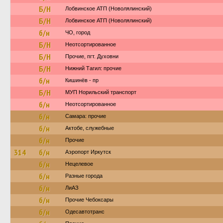
Б/Н
Лобвинское АТП (Новолялинский)
Б/Н
Лобвинское АТП (Новолялинский)
б/н
ЧО, город
Б/Н
Неотсортированное
Б/Н
Прочие, пгт. Духовни
Б/Н
Нижний Тагил: прочие
б/н
Кишинёв - пр
Б/Н
МУП Норильский транспорт
б/н
Неотсортированное
б/н
Самара: прочие
б/н
Актобе, служебные
б/н
Прочие
314
б/н
Аэропорт Иркутск
б/н
Нецелевое
б/н
Разные города
б/н
ЛиАЗ
б/н
Прочие Чебоксары
б/н
Одесавтотранс