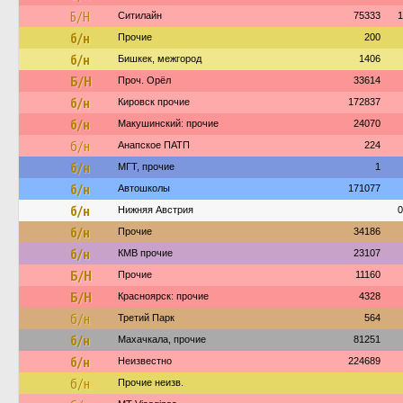
Б/Н
Ситилайн
75333
1
б/н
Прочие
200
б/н
Бишкек, межгород
1406
Б/Н
Проч. Орёл
33614
б/н
Кировск прочие
172837
б/н
Макушинский: прочие
24070
б/н
Анапское ПАТП
224
б/н
МГТ, прочие
1
б/н
Автошколы
171077
б/н
Нижняя Австрия
0
б/н
Прочие
34186
б/н
КМВ прочие
23107
Б/Н
Прочие
11160
Б/Н
Красноярск: прочие
4328
б/н
Третий Парк
564
б/н
Махачкала, прочие
81251
б/н
Неизвестно
224689
б/н
Прочие неизв.