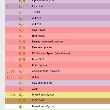
Б/Н
Прочие автобусы
175
Б/Н
Giachino
б/н
ТагАЗ
б/н
АП №8
б/н
АП №8
б/н
Сав-Транс
б/н
Еліт-транс
Б/Н
Нижнетуринский: прочие
Б/Н
Гатчина прочие
Б/Н
ГП Сервис-Транс (Челябинск)
Б/Н
База № 2
б/н
Клин прочие
2289
б/н
Александрия, служебн
154
б/н
ЛГОК
б/н
Самара: прочие
б/н
2 АП
1720
б/н
Музей автобусов
Б/Н
ОАО ЗИЛ
б/н
Музей автобусов