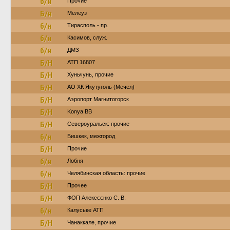
б/н
Прочие
Б/н
Мелеуз
б/н
Тирасполь - пр.
б/н
Касимов, служ.
б/н
ДМЗ
Б/Н
АТП 16807
Б/Н
Хуньчунь, прочие
Б/Н
АО ХК Якутуголь (Мечел)
Б/Н
Аэропорт Магнитогорск
Б/Н
Konya BB
Б/Н
Североуральск: прочие
б/н
Бишкек, межгород
Б/Н
Прочие
б/н
Лобня
б/н
Челябинская область: прочие
Б/Н
Прочее
Б/Н
ФОП Алексєєнко С. В.
б/н
Калуське АТП
Б/Н
Чанаккале, прочие