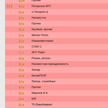
Б/Н
Прочие
918
б/н
Печорское АТП
б/н
V. Perepečo IĮ
б/н
Неизвестно
б/н
Прочее
б/н
Касимов, прочие
б/н
Школы-Тосно
б/н
Измаилавтотранс
б/н
СПАП-1
б/н
АТП "Рейс"
б/н
Рязань, ритуал.
Б/н
Неизвестная принадлежность
б/н
Seknija
б/н
КасимПОАТ
б/н
Липецк, служебные
б/н
Прочее
б/н
Миронов И.А.
б/н
БАТ
б/н
ТК (Биробиджан)