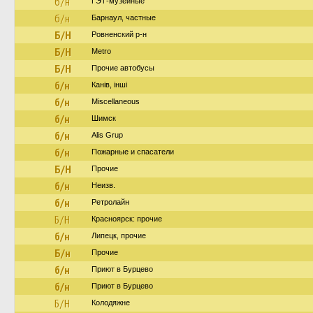
б/н
ГЭТ-музейные
б/н
Барнаул, частные
Б/Н
Ровненский р-н
Б/Н
Metro
Б/Н
Прочие автобусы
б/н
Канів, інші
б/н
Miscellaneous
б/н
Шимск
б/н
Alis Grup
б/н
Пожарные и спасатели
Б/Н
Прочие
б/н
Неизв.
б/н
Ретролайн
Б/Н
Красноярск: прочие
б/н
Липецк, прочие
Б/н
Прочие
б/н
Приют в Бурцево
б/н
Приют в Бурцево
Б/Н
Колодяжне