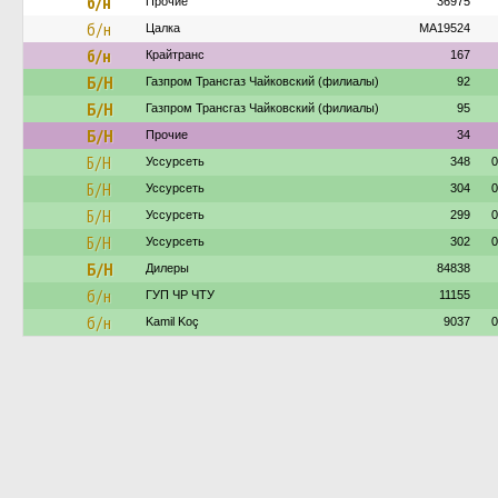
б/н
Прочие
36975
б/н
Цалка
MA19524
б/н
Крайтранс
167
Б/Н
Газпром Трансгаз Чайковский (филиалы)
92
Б/Н
Газпром Трансгаз Чайковский (филиалы)
95
Б/Н
Прочие
34
Б/Н
Уссурсеть
348
0
Б/Н
Уссурсеть
304
0
Б/Н
Уссурсеть
299
0
Б/Н
Уссурсеть
302
0
Б/Н
Дилеры
84838
б/н
ГУП ЧР ЧТУ
11155
б/н
Kamil Koç
9037
0