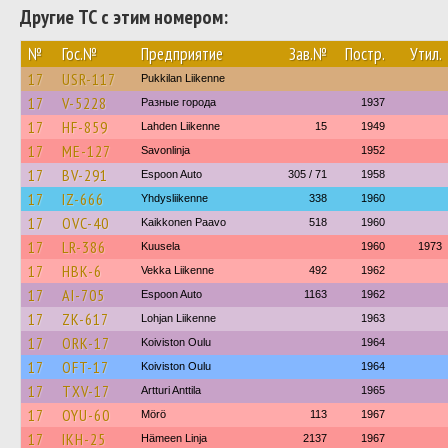
Другие ТС с этим номером:
№
Гос.№
Предприятие
Зав.№
Постр.
Утил.
17
USR-117
Pukkilan Liikenne
17
V-5228
Разные города
1937
17
HF-859
Lahden Liikenne
15
1949
17
ME-127
Savonlinja
1952
17
BV-291
Espoon Auto
305 / 71
1958
17
IZ-666
Yhdysliikenne
338
1960
17
OVC-40
Kaikkonen Paavo
518
1960
17
LR-386
Kuusela
1960
1973
17
HBK-6
Vekka Liikenne
492
1962
17
AI-705
Espoon Auto
1163
1962
17
ZK-617
Lohjan Liikenne
1963
17
ORK-17
Koiviston Oulu
1964
17
OFT-17
Koiviston Oulu
1964
17
TXV-17
Artturi Anttila
1965
17
OYU-60
Mörö
113
1967
17
IKH-25
Hämeen Linja
2137
1967