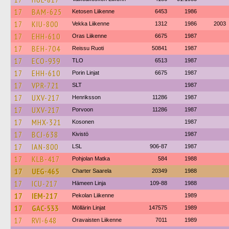
17
BAM-625
Ketosen Liikenne
6453
1986
17
KIU-800
Vekka Liikenne
1312
1986
2003
17
EHH-610
Oras Liikenne
6675
1987
17
BEH-704
Reissu Ruoti
50841
1987
17
ECO-939
TLO
6513
1987
17
EHH-610
Porin Linjat
6675
1987
17
VPR-721
SLT
1987
17
UXV-217
Henriksson
11286
1987
17
UXV-217
Porvoon
11286
1987
17
MHX-321
Kosonen
1987
17
BCJ-638
Kivistö
1987
17
IAN-800
LSL
906-87
1987
17
KLB-417
Pohjolan Matka
584
1988
17
UEG-465
Charter Saarela
20349
1988
17
ICU-217
Hämeen Linja
109-88
1988
17
IEM-217
Pekolan Liikenne
1989
17
GAC-533
Möllärin Linjat
147575
1989
17
RVI-648
Oravaisten Liikenne
7011
1989