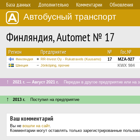
База данных
Дополнительно
Комментарии
Обновления
Автобусный транспорт
Финляндия, Automet № 17
Регион
Предприятие
№
Гос.№
17
MZA-927
Финляндия
RR-Invest Oy - Rukatravels (Kuusamo)
KWX 984
Швеция
Jönköping, прочие
↑
2021 г. — Август 2021 г.
Передан в другое предприятие или на з
↑
2013 г.
Поступил на предприятие
Ваш комментарий
Вы не
вошли на сайт
.
Комментарии могут оставлять только зарегистрированные пользов