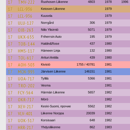
17
TMV-222
Ruohosen Liikenne
4803
1978
1996
17
LCL-936
Ketosen Liikenne
1979
17
LCL-936
Kuusela
1979
17
ULU-127
Norrgård
306
1979
17
OJB-263
Niilo Ylisirniö
5071
1979
17
UKX-655
Friherrsin Auto
195
1979
17
TOB-144
Haldin&Rose
437
1980
17
HMS-117
Hämeen Linja
132
1980
17
TOL-617
Artturi Anttila
439
1980
17
AOH-503
Kivistö
1755 / 40781
1981
17
MCN-995
Järvisen Liikenne
146151
1981
17
UOA-717
Tyllilä
5366
1981
17
TRO-202
Vesma
1981
17
FCY-564
Härmän Liikenne
5657
1982
17
OKR-717
Mörö
1982
17
XEV-217
Keski-Suomi, прочие
5562
1982
17
VLV-401
Liikenne Norppa
20039
1982
17
UOK-517
Korsisaari
648
1982
17
HRR-217
Yhdysliikenne
862
1983