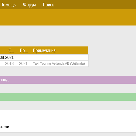
Помощь
Форум
Поиск
С...
По...
Примечание
08.2021
2013
2021
Taxi Touring Vetlanda AB (Vetlanda)
авод
атели.