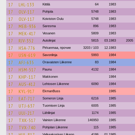
17
LHL-133
Kittilä
64
1983
17
OLV-117
Pohjola
5748
1983
17
OLV-117
Koiviston Oulu
5748
1983
17
MEB-936
Saresma
896
1983
17
MEK-417
Vesanen
5809
1983
17
RJV-352
Autolinjat
5815
03.1983
2005
17
HSA-776
Pirkanmaa, прочие
3203 / 103
12.1983
17
USN-619
Savonlinja
5993
1984
17
AFJ-635
Oravaisten Liikenne
83
1984
17
HSM-517
Paunu
4132
1984
17
KHP-117
Makkonen
1984
17
AUS-412
Lehtosen Liikenne
6090
1984
17
KYL-917
EkmanBuss
1985
17
EAT-717
Someron Linja
6216
1985
17
UTJ-637
Tuomisen Linja
6005
1985
17
UUJ-217
Lähilinjat
1174
1985
17
TXK-517
Vainion Liikenne
146950
1985
17
TVX-740
Pohjolan Liikenne
115
1985
17
HUL-817
Valkeakosken Liikenn
4186
01.1985