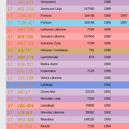
17
GAC-655
Ventoniemi
1989
17
AFG-256
Joensuun Linja
147590
1989
17
TSM-417
Förbom
169-88
1989
1997
17
TSM-417
Förbom
169-88
1989
1997
17
MKC-395
Lehtosen Liikenne
7184
1990
17
BFB-700
Soisalon Liikenne
147564
1990
17
MKC-766
Koiviston Oulu
7199
1990
17
JFA-737
Hämeen Turistiauto
792
1990
17
MXF-178
Lamminmäki
874
1990
17
BFB-317
Matka-Autot
1990
17
EFE-123
Linjamatka
7120
1990
17
TFC-198
Vekka Liikenne
1990
17
FAU-703
Lähilinjat
1991
17
JAF-17
Osmo Aho
22215
1991
17
IFO-633
Metsälän Linja
7269
1991
17
CBG-494
Länsilinjat
70899
1992
17
LFX-863
Härmän Liikenne
39392
1992
17
HHZ-400
Wasabus
148125
1993
17
IAY-534
Kivistö
7726
1994