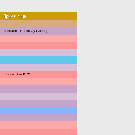
Примечание
Torkkelin Liikenne Oy (Viipuri)
Шасси: Sisu B-72.