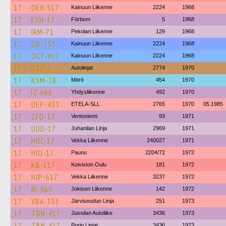
17
OER-517
Kainuun Liikenne
2224
1968
17
EYH-17
Förbom
5
1968
17
IRM-71
Pekolan Liikenne
129
1968
17
OB-753
Kainuun Liikenne
2224
1968
17
OCT-417
Kainuun Liikenne
2224
1968
17
GTD-5
Autolinjat
2774
1970
17
KSM-78
Mörö
454
1970
17
IZ-666
Yhdysliikenne
492
1970
17
UEP-433
ETELA-SLL
2765
1970
05.1985
17
ZFO-17
Ventoniemi
93
1971
17
UUD-17
Juhanilan Linja
2969
1971
17
HOL-17
Vekka Liikenne
240027
1971
17
HUJ-17
Paunu
2204/72
1972
17
KB-117
Koiviston Oulu
181
1972
17
HJP-617
Vekka Liikenne
3237
1972
17
RI-960
Jokisen Liikenne
142
1972
17
VBA-353
Järviseudun Linja
251
1973
17
TBN-417
Jussilan Autoliike
3436
1973
17
TBN-417
Porin Linjat
3436
1973