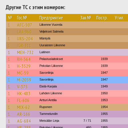
Другие ТС с этим номером:
№
Гос.№
Предприятие
Зав.№
Постр.
Утил.
1
AFC-507
Liikenne Vuorela
1
LAJ-960
Veljekset Salmela
1
URS-204
Mäntylä
1
IGR-311
Uuraisten Liikenne
1
MEH-732
Laitinen
1
RH-564
Pelastuslaitokset
1939
1
H-3529
Pekolan Liikenne
1939
1
MC-59
Savonlinja
1947
1
M-2059
Savonlinja
1947
1
V-375
Etelä-Karjala
1949
1
HK-483
Lahden Liikenne
1950
1
FL-606
Artturi Anttila
1953
1
MIX-62
Ruponen
1954
1
AR-166
Tammelundin
1955
1
AG-684
Metsälän Linja
7 / 71
1955
1
HB-288
Pekolan Liikenne
460
1955