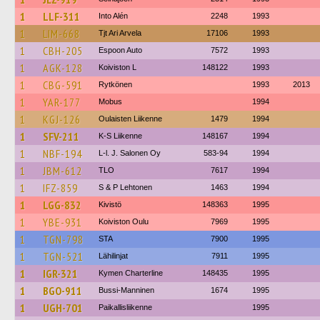
1
LLF-311
Into Alén
2248
1993
1
LIM-668
Tjt Ari Arvela
17106
1993
1
CBH-205
Espoon Auto
7572
1993
1
AGK-128
Koiviston L
148122
1993
1
CBG-591
Rytkönen
1993
2013
1
YAR-177
Mobus
1994
1
KGJ-126
Oulaisten Liikenne
1479
1994
1
SFV-211
K-S Liikenne
148167
1994
1
NBF-194
L-l. J. Salonen Oy
583-94
1994
1
JBM-612
TLO
7617
1994
1
IFZ-859
S & P Lehtonen
1463
1994
1
LGG-832
Kivistö
148363
1995
1
YBE-931
Koiviston Oulu
7969
1995
1
TGN-798
STA
7900
1995
1
TGN-521
Lähilinjat
7911
1995
1
IGR-321
Kymen Charterline
148435
1995
1
BGO-911
Bussi-Manninen
1674
1995
1
UGH-701
Paikallisliikenne
1995