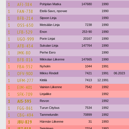
1
AFJ-384
Pohjolan Matka
147680
1990
1
FAN-738
Etelä-Savo, прочие
1990
1
BFB-214
Sipoon Linja
1990
1
OSS-650
Metsälän Linja
7238
1990
1
LFB-529
Enon
253-90
1990
1
UGO-999
Porin Linjat
20167
1990
1
AFB-454
Sukulan Linja
147764
1990
1
JMK-80
Perhe Eero
1990
1
BFB-816
Mikkolan Liikenne
147665
1990
1
FBA-352
Nyholm
1044
1991
1
OFV-900
Mikko Rindell
7421
1991
06.2023
1
UFM-277
Kittilä
7413
12.1991
1
EIM-401
Vainion Liikenne
7542
1992
1
SFK-709
Linjaliike
1992
1
AIS-595
Revon
1992
1
FGG-861
Turun Citybus
7534
1992
1
CBG-494
Tammelundin
70899
1992
1
JBU-829
Härmän Liikenne
31
1993
1
JEZ-919
Seinäjoen
2314
1993