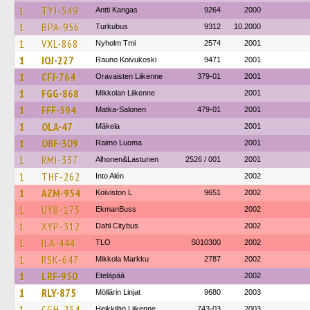
1
TYJ-549
Antti Kangas
9264
2000
1
BPA-956
Turkubus
9312
10.2000
1
VXL-868
Nyholm Tmi
2574
2001
1
IOJ-227
Rauno Koivukoski
9471
2001
1
CFJ-764
Oravaisten Liikenne
379-01
2001
1
FGG-868
Mikkolan Liikenne
2001
1
FFF-594
Matka-Salonen
479-01
2001
1
OLA-47
Mäkela
2001
1
OBF-309
Raimo Luoma
2001
1
RMI-337
Alhonen&Lastunen
2526 / 001
2001
1
THF-262
Into Alén
2002
1
AZM-954
Koiviston L
9651
2002
1
UYB-175
EkmanBuss
2002
1
XYP-312
Dahl Citybus
2002
1
ILA-444
TLO
S010300
2002
1
RSK-647
Mikkola Markku
2787
2002
1
LRF-950
Eteläpää
2002
1
RLY-875
Möllärin Linjat
9680
2003
1
CGH-254
Heikkilän Liikenne
743-03
2003