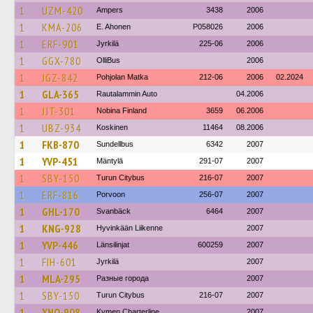
1
UZM-420
Ampers
3438
2006
1
KMA-206
E. Ahonen
P058026
2006
1
ERF-901
Jyrkilä
225-06
2006
1
GGX-780
OlliBus
2006
1
JGZ-842
Pohjolan Matka
212-06
2006
02.2024
1
GLA-365
Rautalammin Auto
04.2006
1
JJT-301
Nobina Finland
3659
06.2006
1
UBZ-934
Koskinen
11464
08.2006
1
FKB-870
Sundellbus
6342
2007
1
YVP-451
Mäntylä
291-07
2007
1
SBY-150
Turun Citybus
216-07
2007
1
ERF-816
Porvoon
256-07
2007
1
GHL-170
Svanbäck
6464
2007
1
KNG-928
Hyvinkään Liikenne
2007
1
YVP-446
Länsilinjat
600259
2007
1
FIH-601
Jyrkilä
2007
1
MLA-295
Разные города
2007
1
SBY-150
Turun Citybus
216-07
2007
1
XNO-908
Kymen Charterline
2007