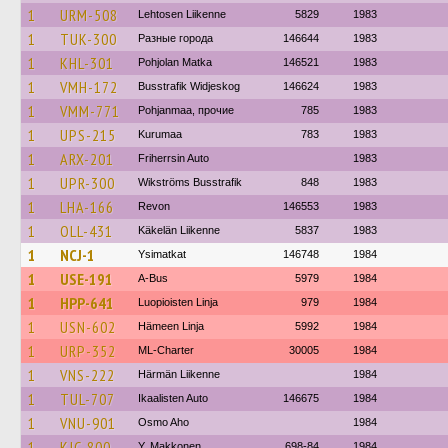
1
URM-508
Lehtosen Liikenne
5829
1983
1
TUK-300
Разные города
146644
1983
1
KHL-301
Pohjolan Matka
146521
1983
1
VMH-172
Busstrafik Widjeskog
146624
1983
1
VMM-771
Pohjanmaa, прочие
785
1983
1
UPS-215
Kurumaa
783
1983
1
ARX-201
Friherrsin Auto
1983
1
UPR-300
Wikströms Busstrafik
848
1983
1
LHA-166
Revon
146553
1983
1
OLL-431
Käkelän Liikenne
5837
1983
1
NCJ-1
Ysimatkat
146748
1984
1
USE-191
A-Bus
5979
1984
1
HPP-641
Luopioisten Linja
979
1984
1
USN-602
Hämeen Linja
5992
1984
1
URP-352
ML-Charter
30005
1984
1
VNS-222
Härmän Liikenne
1984
1
TUL-707
Ikaalisten Auto
146675
1984
1
VNU-901
Osmo Aho
1984
1
KJC-800
Y. Makkonen
698-84
1984