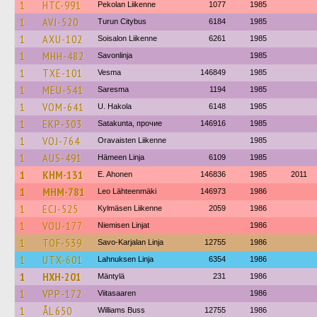
1
HTC-991
Pekolan Liikenne
1077
1985
1
AVJ-520
Turun Citybus
6184
1985
1
AXU-102
Soisalon Liikenne
6261
1985
1
MHH-482
Savonlinja
1985
1
TXE-101
Vesma
146849
1985
1
MEU-541
Saresma
1194
1985
1
VOM-641
U. Hakola
6148
1985
1
EKP-303
Satakunta, прочие
146916
1985
1
VOJ-764
Oravaisten Liikenne
1985
1
AUS-491
Hämeen Linja
6109
1985
1
KHM-131
E. Ahonen
146836
1985
2011
1
MHM-781
Leo Lähteenmäki
146973
1986
1
ECJ-525
Kylmäsen Liikenne
2059
1986
1
VOU-177
Niemisen Linjat
1986
1
TOF-539
Savo-Karjalan Linja
12755
1986
1
UTX-601
Lahnuksen Linja
6354
1986
1
HXH-201
Mäntylä
231
1986
1
VPP-172
Viitasaaren
1986
1
ÅL 650
Williams Buss
12755
1986