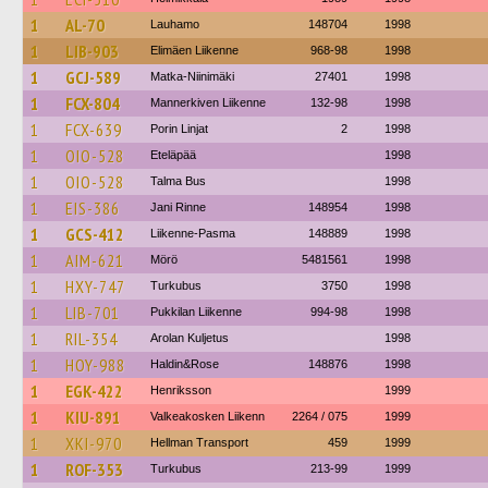
1
AL-70
Lauhamo
148704
1998
1
LIB-903
Elimäen Liikenne
968-98
1998
1
GCJ-589
Matka-Niinimäki
27401
1998
1
FCX-804
Mannerkiven Liikenne
132-98
1998
1
FCX-639
Porin Linjat
2
1998
1
OIO-528
Eteläpää
1998
1
OIO-528
Talma Bus
1998
1
EIS-386
Jani Rinne
148954
1998
1
GCS-412
Liikenne-Pasma
148889
1998
1
AIM-621
Mörö
5481561
1998
1
HXY-747
Turkubus
3750
1998
1
LIB-701
Pukkilan Liikenne
994-98
1998
1
RIL-354
Arolan Kuljetus
1998
1
HOY-988
Haldin&Rose
148876
1998
1
EGK-422
Henriksson
1999
1
KIU-891
Valkeakosken Liikenn
2264 / 075
1999
1
XKI-970
Hellman Transport
459
1999
1
ROF-353
Turkubus
213-99
1999