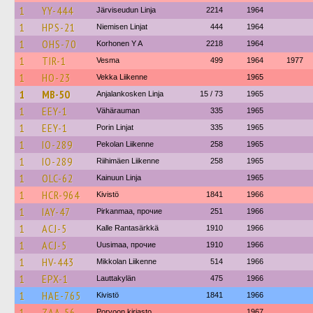
1
YY-444
Järviseudun Linja
2214
1964
1
HPS-21
Niemisen Linjat
444
1964
1
OHS-70
Korhonen Y A
2218
1964
1
TIR-1
Vesma
499
1964
1977
1
HO-23
Vekka Liikenne
1965
1
MB-50
Anjalankosken Linja
15 / 73
1965
1
EEY-1
Vähärauman
335
1965
1
EEY-1
Porin Linjat
335
1965
1
IO-289
Pekolan Liikenne
258
1965
1
IO-289
Riihimäen Liikenne
258
1965
1
OLC-62
Kainuun Linja
1965
1
HCR-964
Kivistö
1841
1966
1
IAY-47
Pirkanmaa, прочие
251
1966
1
ACJ-5
Kalle Rantasärkkä
1910
1966
1
ACJ-5
Uusimaa, прочие
1910
1966
1
HV-443
Mikkolan Liikenne
514
1966
1
EPX-1
Lauttakylän
475
1966
1
HAE-765
Kivistö
1841
1966
1
ZAA-56
Porvoon kirjasto
1967