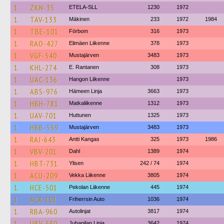
1
ZKN-35
ETELA-SLL
1230
1972
1
TAV-133
Mäkinen
233
1972
1984
1
TBE-101
Förbom
316
1973
1
RAO-427
Elimäen Liikenne
378
1973
1
VGF-540
Mustajärven
3483
1973
1
KHL-274
E. Rantanen
308
1973
1
UAC-136
Hangon Liikenne
1973
1
ABS-976
Hämeen Linja
3663
1973
1
HBH-781
Matkaliikenne
1312
1973
1
UAV-701
Huttunen
1325
1973
1
HBB-559
Mustajärven
3483
1973
1
RAJ-643
Antti Kangas
325
1973
1986
1
VBV-201
Dahl
1389
1974
1
HBT-731
Ylisen
242 / 74
1974
1
ACU-209
Vekka Liikenne
3805
1974
1
HCE-501
Pekolan Liikenne
445
1974
1
ACX-101
Friherrsin Auto
1036
1974
1
RBA-960
Autolinjat
3817
1974
1
UBV-580
Juhanilan Linja
3642
1974