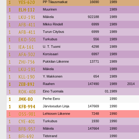
1
YES-620
PP Tilausmatkat
16690
1989
1
ELH-112
Muurinen
1989
1
LKU-191
Mäkela
922188
1989
1
AFB-411
Mikko Rindell
6999
1989
1
AFB-411
Turun Citybus
6999
1989
1
EKO-501
Turkubus
556
1989
1
IEA-161
U. T. Tuomi
4298
1989
1
AFA-302
Korsisaari
6997
1989
1
ZHJ-756
Pukkilan Liikenne
13771
1989
1
LKU-191
Mäkela
1989
1
KLL-190
Y. Makkonen
654
1989
1
ZEB-892
Raahen
147490
1989
2014
1
ROK-408
Eino Tuomala
01.1989
1
JMK-80
Perhe Eero
1990
1
KFB-994
Järviseudun Linja
147669
1990
1
OSS-981
Lehtosen Liikenne
7248
1990
1
CYE-401
Turkubus
1930
1990
1
BFB-957
Mäkela
147664
1990
1
BFI-692
Tidstrand
1990