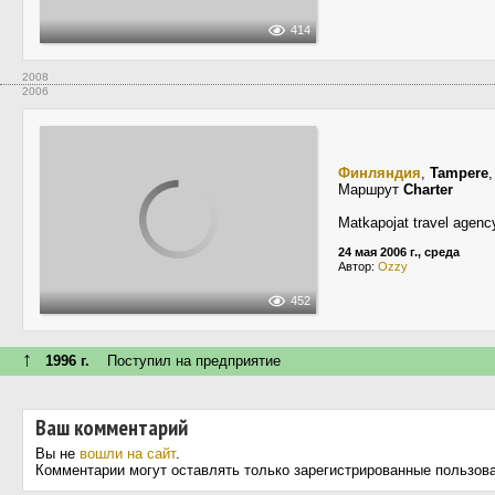
414
2008
2006
Финляндия
,
Tampere
Маршрут
Charter
Matkapojat travel agenc
24 мая 2006 г., среда
Автор:
Ozzy
452
↑
1996 г.
Поступил на предприятие
Ваш комментарий
Вы не
вошли на сайт
.
Комментарии могут оставлять только зарегистрированные пользов