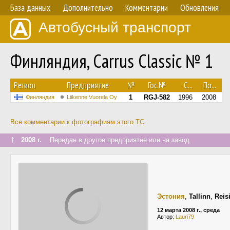
База данных
Дополнительно
Комментарии
Обновления
Автобусный транспорт
Финляндия, Carrus Classic № 1
Регион
Предприятие
№
Гос.№
С...
По...
1
RGJ-582
1996
2008
Финляндия
Liikenne Vuorela Oy
Все комментарии к фотографиям этого ТС
↑
2008 г.
Передан в другое предприятие или на завод
Эстония
,
Tallinn
,
Reis
12 марта 2008 г., среда
Автор:
Lauri79