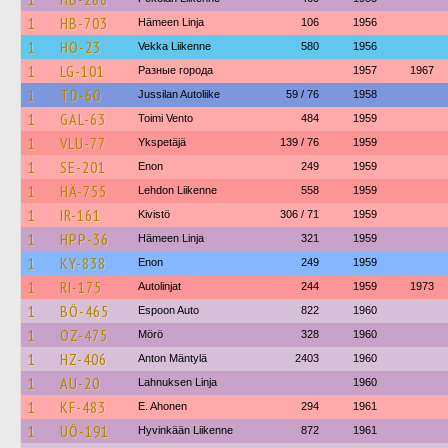
1
HB-703
Hämeen Linja
106
1956
1
HO-23
Vekka Liikenne
580
1956
1
LG-101
Разные города
1957
1967
1
TD-60
Jussilan Autoliike
59 / 76
1958
1
GAL-63
Toimi Vento
484
1959
1
VLU-77
Ykspetäjä
139 / 76
1959
1
SE-201
Enon
249
1959
1
HÄ-755
Lehdon Liikenne
558
1959
1
IR-161
Kivistö
306 / 71
1959
1
HPP-36
Hämeen Linja
321
1959
1
KY-838
Enon
249
1959
1
RI-175
Autolinjat
244
1959
1973
1
BÖ-465
Espoon Auto
822
1960
1
OZ-475
Mörö
328
1960
1
HZ-406
Anton Mäntylä
2403
1960
1
AU-20
Lahnuksen Linja
1960
1
KF-483
E. Ahonen
294
1961
1
UÖ-191
Hyvinkään Liikenne
872
1961