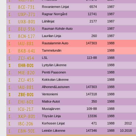
1
BCE-731
Rovaniemen Linjat
6574
1987
1
UXP-271
Ragnar Norrgård
12741
1987
1
UXB-801
Lähilinjat
2177
1987
1
BEU-356
Rauman Kohde-Auto
1987
1
BCN-127
Laurilan Linja
260
1987
1
IAU-881
Rautalammin Auto
147303
1988
1
BKB-641
Tammelundin
1988
1
ZCJ-454
LSL
113-88
1988
1
EHR-801
Lyttylän Liikenne
1988
1
MJE-820
Pentti Paasonen
1988
1
ZCJ-455
Kokkolan Liikenne
1988
1
IAU-881
Alhonen&Lastunen
147303
1988
1
ZBE-801
Ventoniemi
147318
1988
1
EHJ-601
Matka-Autot
350
1988
1
ICU-217
Mustajärven
109-88
1988
1
XKP-801
Töysän Linja
13336
1988
1
IBC-206
Korhosen Linjat
471
1988
2012
1
EBN-301
Leiniön Liikenne
147346
1988
10.2018