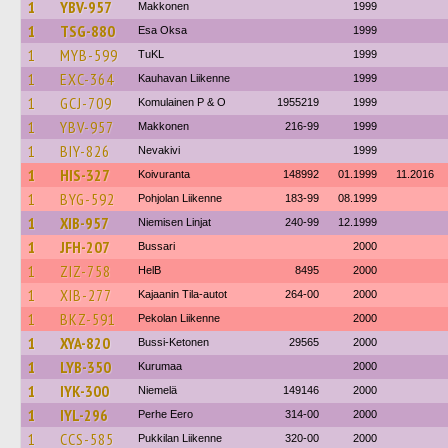
1
YBV-957
Makkonen
1999
1
TSG-880
Esa Oksa
1999
1
MYB-599
TuKL
1999
1
EXC-364
Kauhavan Liikenne
1999
1
GCJ-709
Komulainen P & O
1955219
1999
1
YBV-957
Makkonen
216-99
1999
1
BIY-826
Nevakivi
1999
1
HIS-327
Koivuranta
148992
01.1999
11.2016
1
BYG-592
Pohjolan Liikenne
183-99
08.1999
1
XIB-957
Niemisen Linjat
240-99
12.1999
1
JFH-207
Bussari
2000
1
ZIZ-758
HelB
8495
2000
1
XIB-277
Kajaanin Tila-autot
264-00
2000
1
BKZ-591
Pekolan Liikenne
2000
1
XYA-820
Bussi-Ketonen
29565
2000
1
LYB-350
Kurumaa
2000
1
IYK-300
Niemelä
149146
2000
1
IYL-296
Perhe Eero
314-00
2000
1
CCS-585
Pukkilan Liikenne
320-00
2000