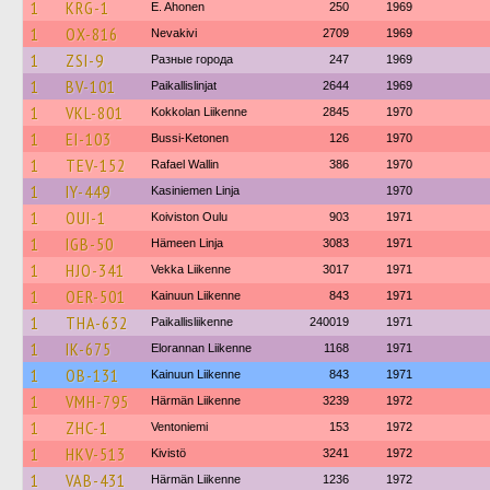
1
KRG-1
E. Ahonen
250
1969
1
OX-816
Nevakivi
2709
1969
1
ZSI-9
Разные города
247
1969
1
BV-101
Paikallislinjat
2644
1969
1
VKL-801
Kokkolan Liikenne
2845
1970
1
EI-103
Bussi-Ketonen
126
1970
1
TEV-152
Rafael Wallin
386
1970
1
IY-449
Kasiniemen Linja
1970
1
OUI-1
Koiviston Oulu
903
1971
1
IGB-50
Hämeen Linja
3083
1971
1
HJO-341
Vekka Liikenne
3017
1971
1
OER-501
Kainuun Liikenne
843
1971
1
THA-632
Paikallisliikenne
240019
1971
1
IK-675
Elorannan Liikenne
1168
1971
1
OB-131
Kainuun Liikenne
843
1971
1
VMH-795
Härmän Liikenne
3239
1972
1
ZHC-1
Ventoniemi
153
1972
1
HKV-513
Kivistö
3241
1972
1
VAB-431
Härmän Liikenne
1236
1972