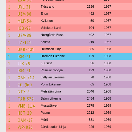
1
UYL-31
Tidstrand
2136
1967
1
UZV-88
Enon
492
1967
1
MLF-54
Kyllonen
50
1967
1
IOB-92
Veljekset Lahti
104
1967
1
UZV-88
Norrgårds Buss
492
1967
1
TA-111
Kivistö
219
1967
1
UKB-401
Helmisen Linja
665
1968
1
IRM-71
Härmän Liikenne
129
1968
1
LLR-79
Kuusela
56
1968
1
IRM-71
Разные города
129
1968
1
OAE-714
Lyttylän Liikenne
78
1968
1
EO-960
Porin Liikenne
65
1968
1
BTX-8
Metsälän Linja
2346
1968
1
TAR-372
Salon Liikenne
2454
1968
1
VMB-114
Mustajärven
2578
1969
1
HBT-29
Paunu
2212
1969
1
OAM-17
Mörö
381
1969
1
VJP-826
Järviseudun Linja
226
1969