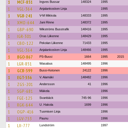
1
MCF-851
Ingves Bussar
148324
1995
1
VGL-364
Anjalankosken Linja
1995
1
VGB-241
V-M Mikkola
148333
1995
1
XMO-644
Jani Rinne
148372
1995
1
GBP-690
Wikströms Busstrafik
148416
1995
1
IGR-301
Oras Liikenne
148429
1995
1
CBO-122
Pekolan Liikenne
71433
1995
1
VGL-364
Anjalankosken Linja
148466
1995
1
BGO-867
PS-Bussi
1664
1995
2015
1
LGR-851
Wasabus
148495
1996
1
GCB-399
Bussi-Ketonen
24122
1996
1
EGT-556
V. Alamäki
148482
1996
1
ZGS-201
Andersson
41
1996
1
SGP-681
Mäkela
1996
1
FGE-125
Svanbäck
745-96
1996
1
RGK-644
U. Hakola
1699
1996
1
OGP-416
Tuomisen Linja
1996
1
LGV-753
Paunu
1996
1
LII-777
Lundström
1997