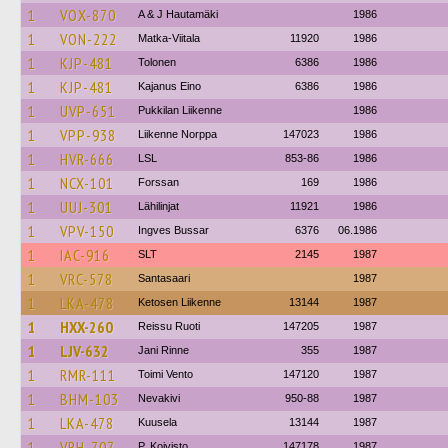
1
VOX-870
A & J Hautamäki
1986
1
VON-222
Matka-Viitala
11920
1986
1
KJP-481
Tolonen
6386
1986
1
KJP-481
Kajanus Eino
6386
1986
1
UVP-651
Pukkilan Liikenne
1986
1
VPP-938
Liikenne Norppa
147023
1986
1
HVR-666
LSL
853-86
1986
1
NCX-101
Forssan
169
1986
1
UUJ-301
Lähilinjat
11921
1986
1
VPV-150
Ingves Bussar
6376
06.1986
1
IAC-916
SLT
2145
1987
1
VRC-578
Santasaari
1987
1
LKA-478
Ketosen Liikenne
13144
1987
1
HXX-260
Reissu Ruoti
147205
1987
1
LJV-632
Jani Rinne
355
1987
1
RMR-111
Toimi Vento
147120
1987
1
BHM-103
Nevakivi
950-88
1987
1
LKA-478
Kuusela
13144
1987
1
VRH-707
P. Koivisto
147178
1987