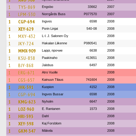
1
TYS-869
Engsbo
33662
2007
1
LPM-530
Norrgårds Buss
P077570
2007
1
CGP-694
Ingves
6598
2008
1
XEY-629
Porin Linjat
540-08
2008
1
MXY-432
L-l. J. Salonen Oy
2008
1
JKY-724
Hakalan Liikenne
P080541
2008
1
MMX-909
Lappi, прочие
6638
2008
1
KSU-858
Paakinaho
413651
2008
1
BJY-868
Jalobus
6497
2008
1
ERG-671
Atro Vuolle
2008
1
CGS-657
Kainuun Tilaus
741604
2008
1
JHK-591
Kuopion
4152
2008
1
CGP-694
Ingves Bussar
6598
2008
1
KMG-623
Nyholm
6647
2008
1
LOZ-960
E. Rantanen
1573
2008
1
HRI-593
Dahl
2008
1
XEY-598
Kaj Forsblom
2008
1
GKM-347
Mäkela
2008