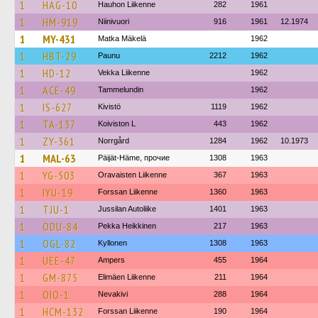
1
HAG-10
Hauhon Liikenne
282
1961
1
HM-919
Niinivuori
916
1961
12.1974
1
MY-431
Matka Mäkelä
1962
1
HBT-29
Paunu
2212
1962
1
HD-12
Vekka Liikenne
1962
1
ACE-49
Tammelundin
1962
1
IS-627
Kivistö
1119
1962
1
TA-137
Koiviston L
443
1962
1
ZY-361
Norrgård
1284
1962
10.1973
1
MAL-63
Päijät-Häme, прочие
1308
1963
1
YG-503
Oravaisten Liikenne
367
1963
1
IYU-19
Forssan Liikenne
1360
1963
1
TJU-1
Jussilan Autoliike
1401
1963
1
ODU-84
Pekka Heikkinen
217
1963
1
OGL-82
Kyllonen
1308
1963
1
UEE-47
Ampers
455
1964
1
GM-875
Elimäen Liikenne
211
1964
1
OIO-1
Nevakivi
288
1964
1
HCM-132
Forssan Liikenne
190
1964