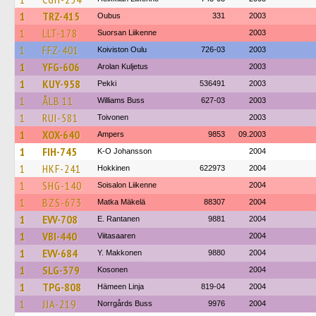
1
TRZ-415
Oubus
331
2003
1
LLT-178
Suorsan Liikenne
2003
1
FFZ-401
Koiviston Oulu
726-03
2003
1
YFG-606
Arolan Kuljetus
2003
1
KUY-958
Pekki
536491
2003
1
ÅLB 11
Williams Buss
627-03
2003
1
RUI-581
Toivonen
2003
1
XOX-640
Ampers
9853
09.2003
1
FIH-745
K-O Johansson
2004
1
HKF-241
Hokkinen
622973
2004
1
SHG-140
Soisalon Liikenne
2004
1
BZS-673
Matka Mäkelä
88307
2004
1
EVV-708
E. Rantanen
9881
2004
1
VBI-440
Viitasaaren
2004
1
EVV-684
Y. Makkonen
9880
2004
1
SLG-379
Kosonen
2004
1
TPG-808
Hämeen Linja
819-04
2004
1
JJA-219
Norrgårds Buss
9976
2004