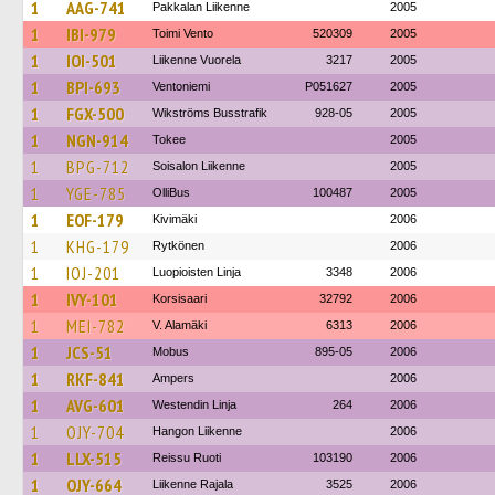
1
AAG-741
Pakkalan Liikenne
2005
1
IBI-979
Toimi Vento
520309
2005
1
IOI-501
Liikenne Vuorela
3217
2005
1
BPI-693
Ventoniemi
P051627
2005
1
FGX-500
Wikströms Busstrafik
928-05
2005
1
NGN-914
Tokee
2005
1
BPG-712
Soisalon Liikenne
2005
1
YGE-785
OlliBus
100487
2005
1
EOF-179
Kivimäki
2006
1
KHG-179
Rytkönen
2006
1
IOJ-201
Luopioisten Linja
3348
2006
1
IVY-101
Korsisaari
32792
2006
1
MEI-782
V. Alamäki
6313
2006
1
JCS-51
Mobus
895-05
2006
1
RKF-841
Ampers
2006
1
AVG-601
Westendin Linja
264
2006
1
OJY-704
Hangon Liikenne
2006
1
LLX-515
Reissu Ruoti
103190
2006
1
OJY-664
Liikenne Rajala
3525
2006