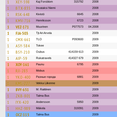
1
XEY-598
Kaj Forsblom
315792
2008
1
BTX-835
Invataksi Niemi
2008
1
RSK-648
Kivistö
6645
2008
1
KMV-716
Henriksson
6723
2008
1
VEZ-171
Muurinen
P077573
04.2008
1
FJA-503
Tjt Ari Arvela
2009
1
CMX-661
TLO
P093600
2009
1
ASY-584
Tokee
2009
1
BSY-210
Oubus
414159 613
2009
1
AIP-59
Rukatravels
414327 679
2009
1
XOY-161
Paunu
6795
2009
1
RJI-283
Mobus
2009
1
YKO-400
Разные города
6881
2009
1
KML-227
Vekka Liikenne
2009
1
BVY-651
M. Raittinen
2009
1
ZKB-801
Talma Bus
2009
1
IYX-420
Andersson
5950
2009
1
HHZ-989
Mäkela
319391
2009
1
OCZ-115
Talma Bus
2009