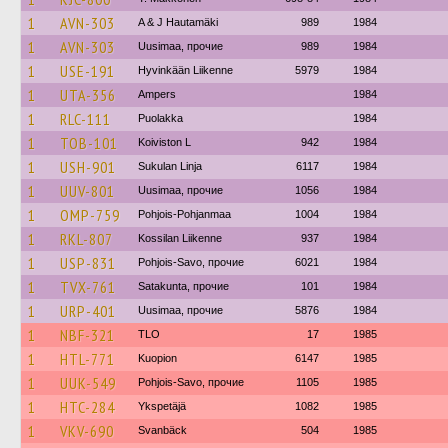
1
AVN-303
A & J Hautamäki
989
1984
1
AVN-303
Uusimaa, прочие
989
1984
1
USE-191
Hyvinkään Liikenne
5979
1984
1
UTA-356
Ampers
1984
1
RLC-111
Puolakka
1984
1
TOB-101
Koiviston L
942
1984
1
USH-901
Sukulan Linja
6117
1984
1
UUV-801
Uusimaa, прочие
1056
1984
1
OMP-759
Pohjois-Pohjanmaa
1004
1984
1
RKL-807
Kossilan Liikenne
937
1984
1
USP-831
Pohjois-Savo, прочие
6021
1984
1
TVX-761
Satakunta, прочие
101
1984
1
URP-401
Uusimaa, прочие
5876
1984
1
NBF-321
TLO
17
1985
1
HTL-771
Kuopion
6147
1985
1
UUK-549
Pohjois-Savo, прочие
1105
1985
1
HTC-284
Ykspetäjä
1082
1985
1
VKV-690
Svanbäck
504
1985