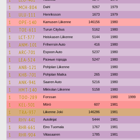
1
MCH-804
Dahl
9267
1979
1
ULU-111
Henriksson
1673
1979
1
OPE-140
Kamusen Liikenne
146156
1980
1
TOE-611
Turun Citybus
5162
1980
1
LCT-377
Heiskasen Liikenne
5144
1980
1
ANM-101
Friherrsin Auto
416
1980
1
ARC-701
Espoon Auto
5237
1980
1
LEA-524
Разные города
5247
1980
1
ANB-121
Pohjolan Liikenne
1980
1
KHB-701
Pohjolan Matka
265
1980
1
ANK-941
Saaren Auto
5216
1980
1
HMT-140
Mikkolan Liikenne
5158
1980
1
TOO-289
Forssan
1980
1999
1
KEL-301
Mörö
607
1981
1
TRA-937
Liikenne Joki
146286
1981
1
RHV-441
Autolinjat
5444
1981
1
RHR-661
Eino Tuomala
1767
1981
1
RHR-904
Viitasaaren
1785
1981