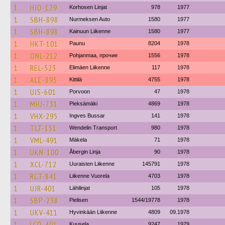
1
HJO-129
Korhosen Linjat
978
1977
1
SBH-898
Nurmeksen Auto
1580
1977
1
SBH-898
Kainuun Liikenne
1580
1977
1
HKT-101
Paunu
8204
1978
1
ONL-212
Pohjanmaa, прочие
1556
1978
1
REL-523
Elimäen Liikenne
117
1978
1
ALE-895
Kittilä
4755
1978
1
UJS-601
Porvoon
47
1978
1
MHJ-731
Pieksämäki
4869
1978
1
VHX-295
Ingves Bussar
141
1978
1
TLT-151
Wendelin Transport
980
1978
1
VML-491
Mäkela
71
1978
1
UKN-100
Åbergin Linja
90
1978
1
XCL-712
Uuraisten Liikenne
145791
1978
1
RCT-841
Liikenne Vuorela
4703
1978
1
UJR-401
Lähilinjat
105
1978
1
SBP-238
Pielisen
1544/19778
1978
1
UKV-411
Hyvinkään Liikenne
4809
09.1978
1
LCO-401
Kuusela
9247
1979