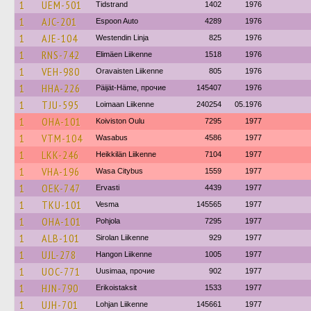
1
UEM-501
Tidstrand
1402
1976
1
AJC-201
Espoon Auto
4289
1976
1
AJE-104
Westendin Linja
825
1976
1
RNS-742
Elimäen Liikenne
1518
1976
1
VEH-980
Oravaisten Liikenne
805
1976
1
HHA-226
Päijät-Häme, прочие
145407
1976
1
TJU-595
Loimaan Liikenne
240254
05.1976
1
OHA-101
Koiviston Oulu
7295
1977
1
VTM-104
Wasabus
4586
1977
1
LKK-246
Heikkilän Liikenne
7104
1977
1
VHA-196
Wasa Citybus
1559
1977
1
OEK-747
Ervasti
4439
1977
1
TKU-101
Vesma
145565
1977
1
OHA-101
Pohjola
7295
1977
1
ALB-101
Sirolan Liikenne
929
1977
1
UJL-278
Hangon Liikenne
1005
1977
1
UOC-771
Uusimaa, прочие
902
1977
1
HJN-790
Erikoistaksit
1533
1977
1
UJH-701
Lohjan Liikenne
145661
1977