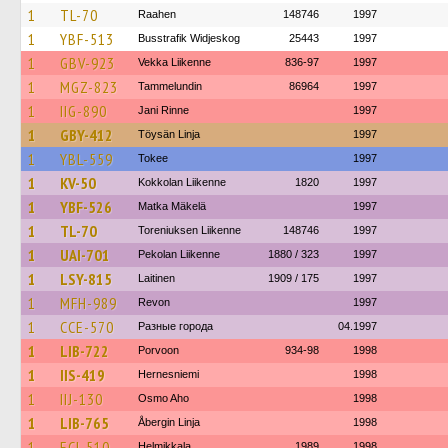
1
TL-70
Raahen
148746
1997
1
YBF-513
Busstrafik Widjeskog
25443
1997
1
GBV-923
Vekka Liikenne
836-97
1997
1
MGZ-823
Tammelundin
86964
1997
1
IIG-890
Jani Rinne
1997
1
GBY-412
Töysän Linja
1997
1
YBL-559
Tokee
1997
1
KV-50
Kokkolan Liikenne
1820
1997
1
YBF-526
Matka Mäkelä
1997
1
TL-70
Toreniuksen Liikenne
148746
1997
1
UAI-701
Pekolan Liikenne
1880 / 323
1997
1
LSY-815
Laitinen
1909 / 175
1997
1
MFH-989
Revon
1997
1
CCE-570
Разные города
04.1997
1
LIB-722
Porvoon
934-98
1998
1
IIS-419
Hernesniemi
1998
1
IIJ-130
Osmo Aho
1998
1
LIB-765
Åbergin Linja
1998
1
ECI-510
Helmikkala
1989
1998