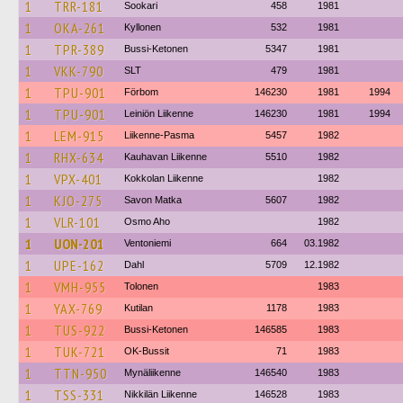
1
TRR-181
Sookari
458
1981
1
OKA-261
Kyllonen
532
1981
1
TPR-389
Bussi-Ketonen
5347
1981
1
VKK-790
SLT
479
1981
1
TPU-901
Förbom
146230
1981
1994
1
TPU-901
Leiniön Liikenne
146230
1981
1994
1
LEM-915
Liikenne-Pasma
5457
1982
1
RHX-634
Kauhavan Liikenne
5510
1982
1
VPX-401
Kokkolan Liikenne
1982
1
KJO-275
Savon Matka
5607
1982
1
VLR-101
Osmo Aho
1982
1
UON-201
Ventoniemi
664
03.1982
1
UPE-162
Dahl
5709
12.1982
1
VMH-955
Tolonen
1983
1
YAX-769
Kutilan
1178
1983
1
TUS-922
Bussi-Ketonen
146585
1983
1
TUK-721
OK-Bussit
71
1983
1
TTN-950
Mynäliikenne
146540
1983
1
TSS-331
Nikkilän Liikenne
146528
1983