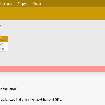
Помощь
Форум
Поиск
7
По...
2019
2005
,
Keskustori
s for sale find often their next home at SKL.