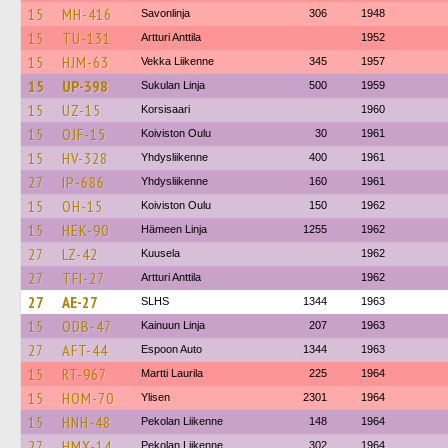
15
MH-416
Savonlinja
306
1948
15
TU-131
Artturi Anttila
1952
15
HJM-63
Vekka Liikenne
345
1957
15
UP-398
Sukulan Linja
500
1959
15
UZ-15
Korsisaari
1960
15
OJF-15
Koiviston Oulu
30
1961
15
HV-328
Yhdysliikenne
400
1961
27
IP-686
Yhdysliikenne
160
1961
15
OH-15
Koiviston Oulu
150
1962
15
HEK-90
Hämeen Linja
1255
1962
27
LZ-42
Kuusela
1962
27
TFI-27
Artturi Anttila
1962
27
AE-27
SLHS
1344
1963
15
ODB-47
Kainuun Linja
207
1963
27
AFT-44
Espoon Auto
1344
1963
15
RT-967
Martti Laurila
225
1964
15
HOM-70
Ylisen
2301
1964
15
HNH-48
Pekolan Liikenne
148
1964
27
HMX-14
Pekolan Liikenne
302
1964