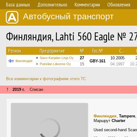
База данных
Дополнительно
Комментарии
Обновления
Автобусный транспорт
Финляндия, Lahti 560 Eagle № 2
Регион
Предприятие
№
Гос.№
С...
27
10.2005
Savo-Karjalan Linja Oy
GBY-161
Финляндия
15
04.1997
10.
Pukkilan Liikenne Oy
Все комментарии к фотографиям этого ТС
↑
2019 г.
Списан
Финляндия
,
Tampere
Маршрут
Charter
Used second-hand Scania