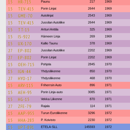
15
HR-715
Paunu
217
1969
15
TEV-415
Porin Linjat
2644
1969
15
GME-70
Autolinjat
2543
1969
15
TEV-415
Jussilan Autoliike
2644
1969
15
TT-15
Artturi Anttila
325
1969
15
IS-922
Hämeen Linja
269
1969
15
UX-170
Kallio Taunu
378
1969
27
EP-802
Jussilan Autoliike
2202
1969
27
EP-802
Porin Linjat
2202
1969
15
OEH-715
Pohjola
2845
1970
15
IGN-44
Yhdysliikenne
850
1970
27
HYO-17
Yhdysliikenne
468
1970
15
ARV-115
Friherrsin Auto
896
1971
15
AEH-95
Porin Linja-auto
3085
1971
15
HG-15
Vekka Liikenne
870
1971
27
ZFE-79
Rajala
114
1971
15
AAP-955
Turun Euroliikenne
3296
1972
15
HHA-283
P. Koivisto
2230
1972
15
UPT-891
ETELA-SLL
145593
1972