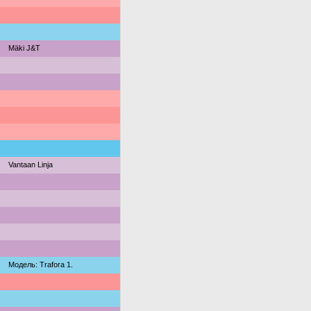
Mäki J&T
Vantaan Linja
Модель: Trafora 1.