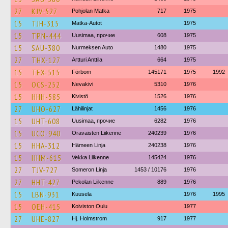
27
KJV-527
Pohjolan Matka
717
1975
15
TJH-315
Matka-Autot
1975
15
TPN-444
Uusimaa, прочие
608
1975
15
SAU-380
Nurmeksen Auto
1480
1975
27
THX-127
Artturi Anttila
664
1975
15
TEX-515
Förbom
145171
1975
1992
15
OCS-252
Nevakivi
5310
1976
15
HHH-585
Kivistö
1526
1976
27
UHO-627
Lähilinjat
1456
1976
15
UHT-608
Uusimaa, прочие
6282
1976
15
UCO-940
Oravaisten Liikenne
240239
1976
15
HHA-312
Hämeen Linja
240238
1976
15
HHM-615
Vekka Liikenne
145424
1976
27
TJV-727
Someron Linja
1453 / 10176
1976
27
HHT-427
Pekolan Liikenne
889
1976
15
LBN-931
Kuusela
1976
1995
15
OEH-415
Koiviston Oulu
1977
27
UHE-827
Hj. Holmstrom
917
1977