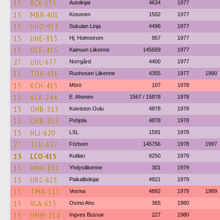
15
RCX-535
Autolinjat
4634
1977
15
MBR-401
Kosonen
1502
1977
15
UHO-915
Sukulan Linja
4496
1977
15
UHE-815
Hj. Holmstrom
957
1977
15
OEE-415
Kainuun Liikenne
145569
1977
27
UHL-677
Norrgård
4400
1977
15
TOX-436
Ruohosen Liikenne
4355
1977
1990
15
KCH-415
Mörö
107
1978
15
KCK-244
E. Ahonen
1567 / 15878
1978
15
OHB-315
Koiviston Oulu
4878
1978
15
OHB-315
Pohjola
4878
1978
15
HLJ-620
LSL
1591
1978
27
TLU-627
Förbom
145756
1978
1997
15
LCO-415
Kutilan
9250
1979
15
HMH-851
Yhdysliikenne
301
1979
15
UKC-615
Paikallislinjat
4921
1979
15
TMN-115
Vesma
4892
1979
1989
15
VLA-615
Osmo Aho
365
1980
15
HMM-214
Ingves Bussar
227
1980