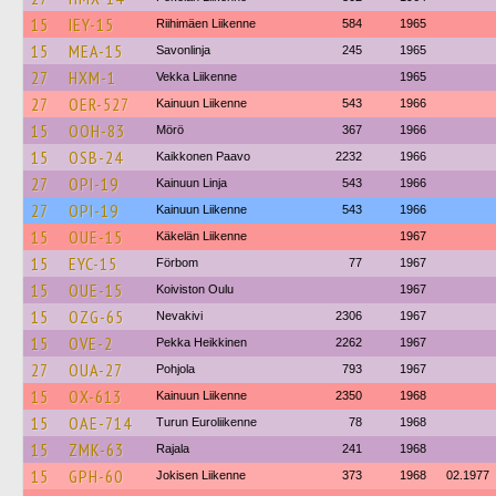
15
IEY-15
Riihimäen Liikenne
584
1965
15
MEA-15
Savonlinja
245
1965
27
HXM-1
Vekka Liikenne
1965
27
OER-527
Kainuun Liikenne
543
1966
15
OOH-83
Mörö
367
1966
15
OSB-24
Kaikkonen Paavo
2232
1966
27
OPI-19
Kainuun Linja
543
1966
27
OPI-19
Kainuun Liikenne
543
1966
15
OUE-15
Käkelän Liikenne
1967
15
EYC-15
Förbom
77
1967
15
OUE-15
Koiviston Oulu
1967
15
OZG-65
Nevakivi
2306
1967
15
OVE-2
Pekka Heikkinen
2262
1967
27
OUA-27
Pohjola
793
1967
15
OX-613
Kainuun Liikenne
2350
1968
15
OAE-714
Turun Euroliikenne
78
1968
15
ZMK-63
Rajala
241
1968
15
GPH-60
Jokisen Liikenne
373
1968
02.1977