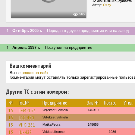
12 июня 2010 г., суббота
Автор:
Ozzy
565
↑
Октябрь 2005 г.
Передан в другое предприятие или на завод
↑
Апрель 1997 г.
Поступил на предприятие
Ваш комментарий
Вы не
вошли на сайт
.
Комментарии могут оставлять только зарегистрированные пользов
Другие ТС с этим номером:
№
Гос.№
Предприятие
Зав.№
Постр.
Утил.
15
LEM-137
Veljekset Salmela
146319
15
LCC-450
Veljekset Salmela
15
VHK-261
MatkaPeura
145658
15
HJ-427
Vekka Liikenne
1936