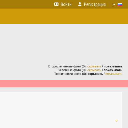
Войти
Регистрация
Второстепенные фото (0):
скрывать
/
показывать
Условные фото (0):
скрывать
/
показывать
Технические фото (0):
скрывать
/
показывать
¤