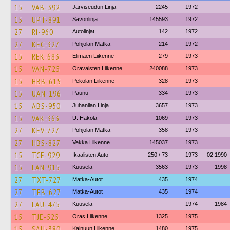
15
VAB-392
Järviseudun Linja
2245
1972
15
UPT-891
Savonlinja
145593
1972
27
RI-960
Autolinjat
142
1972
27
KEC-327
Pohjolan Matka
214
1972
15
REK-683
Elimäen Liikenne
279
1973
15
VAN-725
Oravaisten Liikenne
240088
1973
15
HBB-615
Pekolan Liikenne
328
1973
15
UAN-196
Paunu
334
1973
15
ABS-950
Juhanilan Linja
3657
1973
15
VAK-363
U. Hakola
1069
1973
27
KEV-727
Pohjolan Matka
358
1973
27
HBS-827
Vekka Liikenne
145037
1973
15
TCE-929
Ikaalisten Auto
250 / 73
1973
02.1990
15
LAN-915
Kuusela
3563
1973
1998
27
TXT-727
Matka-Autot
435
1974
27
TEB-627
Matka-Autot
435
1974
27
LAU-475
Kuusela
1974
1984
15
TJE-525
Oras Liikenne
1325
1975
15
SAU-380
Kainuun Liikenne
1480
1975