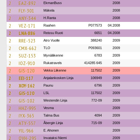
2
EAZ-892
EkmanBuss
2008
2
FLY-301
Mäkela
2008
2
ANY-344
H.Ranta
2008
2
VEZ-171
Raahen
P077573
04.2008
2
LNA-886
Reissu Ruoti
6651
04.2008
2
RRE-523
Atro Vuolle
388240
2009
2
CMX-662
TLO
P093601
2009
2
SUZ-153
Mynäliikenne
6783
2009
2
IOZ-910
Rukatravels
414285 645
2009
2
GIS-120
Vekka Liikenne
117502
2009
2
EEI-117
Anjalankosken Linja
106949
2009
2
XOY-162
Paunu
6796
2009
2
GIS-120
LSL
117502
2009
2
GIS-102
Westendin Linja
772-09
2009
2
HHZ-995
Vesma
2009
2
IYX-365
Talma Bus
4094
2009
2
ATY-557
Åbergin Linja
715-09
2009
2
YIL-966
E. Ahonen
2009
2
OVH-295
Invataksi Niemi
2009