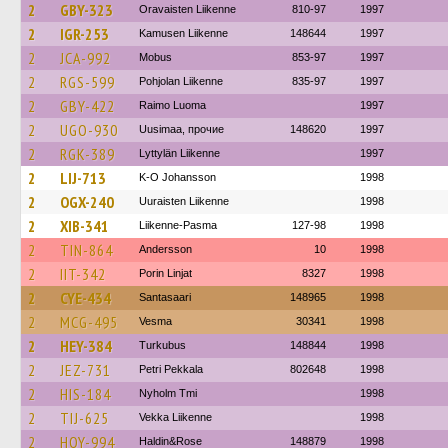
2
GBY-323
Oravaisten Liikenne
810-97
1997
2
IGR-253
Kamusen Liikenne
148644
1997
2
JCA-992
Mobus
853-97
1997
2
RGS-599
Pohjolan Liikenne
835-97
1997
2
GBY-422
Raimo Luoma
1997
2
UGO-930
Uusimaa, прочие
148620
1997
2
RGK-389
Lyttylän Liikenne
1997
2
LIJ-713
K-O Johansson
1998
2
OGX-240
Uuraisten Liikenne
1998
2
XIB-341
Liikenne-Pasma
127-98
1998
2
TIN-864
Andersson
10
1998
2
IIT-342
Porin Linjat
8327
1998
2
CYE-434
Santasaari
148965
1998
2
MCG-495
Vesma
30341
1998
2
HEY-384
Turkubus
148844
1998
2
JEZ-731
Petri Pekkala
802648
1998
2
HIS-184
Nyholm Tmi
1998
2
TIJ-625
Vekka Liikenne
1998
2
HOY-994
Haldin&Rose
148879
1998