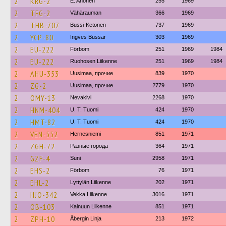
2
KRG-2
E. Ahonen
255
1969
2
TFG-2
Vähärauman
366
1969
2
THB-707
Bussi-Ketonen
737
1969
2
YCP-80
Ingves Bussar
303
1969
2
EU-222
Förbom
251
1969
1984
2
EU-222
Ruohosen Liikenne
251
1969
1984
2
AHU-353
Uusimaa, прочие
839
1970
2
ZG-2
Uusimaa, прочие
2779
1970
2
OMY-13
Nevakivi
2268
1970
2
HNM-404
U. T. Tuomi
424
1970
2
HMT-82
U. T. Tuomi
424
1970
2
VEN-552
Hernesniemi
851
1971
2
ZGH-72
Разные города
364
1971
2
GZF-4
Suni
2958
1971
2
EHS-2
Förbom
76
1971
2
EHL-2
Lyttylän Liikenne
202
1971
2
HJO-342
Vekka Liikenne
3016
1971
2
OB-103
Kainuun Liikenne
851
1971
2
ZPH-10
Åbergin Linja
213
1972