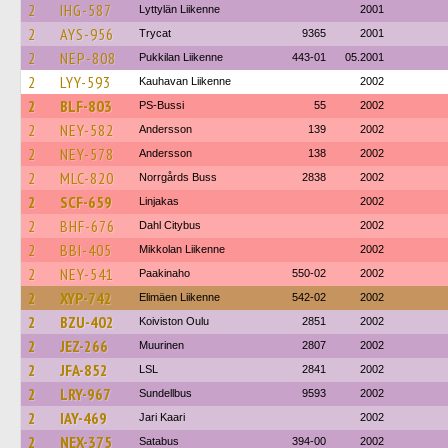
2
IHG-587
Lyttylän Liikenne
2001
2
AYS-956
Trycat
9365
2001
2
NEP-808
Pukkilan Liikenne
443-01
05.2001
2
LYY-593
Kauhavan Liikenne
2002
2
BLF-803
PS-Bussi
55
2002
2
NEY-582
Andersson
139
2002
2
NEY-578
Andersson
138
2002
2
MLC-820
Norrgårds Buss
2838
2002
2
SCF-659
Linjakas
2002
2
BHF-676
Dahl Citybus
2002
2
BBI-405
Mikkolan Liikenne
2002
2
NEY-541
Paakinaho
550-02
2002
2
XYP-742
Elimäen Liikenne
542-02
2002
2
BZU-402
Koiviston Oulu
2851
2002
2
JEZ-266
Muurinen
2807
2002
2
JFA-852
LSL
2841
2002
2
LRY-967
Sundellbus
9593
2002
2
IAY-469
Jari Kaari
2002
2
NEX-375
Satabus
394-00
2002