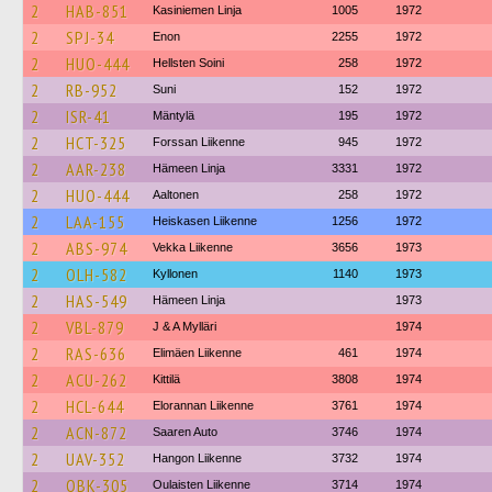
2
HAB-851
Kasiniemen Linja
1005
1972
2
SPJ-34
Enon
2255
1972
2
HUO-444
Hellsten Soini
258
1972
2
RB-952
Suni
152
1972
2
ISR-41
Mäntylä
195
1972
2
HCT-325
Forssan Liikenne
945
1972
2
AAR-238
Hämeen Linja
3331
1972
2
HUO-444
Aaltonen
258
1972
2
LAA-155
Heiskasen Liikenne
1256
1972
2
ABS-974
Vekka Liikenne
3656
1973
2
OLH-582
Kyllonen
1140
1973
2
HAS-549
Hämeen Linja
1973
2
VBL-879
J & A Mylläri
1974
2
RAS-636
Elimäen Liikenne
461
1974
2
ACU-262
Kittilä
3808
1974
2
HCL-644
Elorannan Liikenne
3761
1974
2
ACN-872
Saaren Auto
3746
1974
2
UAV-352
Hangon Liikenne
3732
1974
2
OBK-305
Oulaisten Liikenne
3714
1974