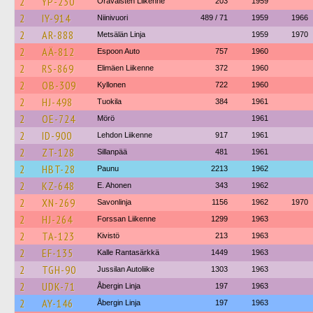
2
YP-230
Oravaisten Liikenne
203
1959
2
IY-914
Niinivuori
489 / 71
1959
1966
2
AR-888
Metsälän Linja
1959
1970
2
AÄ-812
Espoon Auto
757
1960
2
RS-869
Elimäen Liikenne
372
1960
2
OB-309
Kyllonen
722
1960
2
HJ-498
Tuokila
384
1961
2
OE-724
Mörö
1961
2
ID-900
Lehdon Liikenne
917
1961
2
ZT-128
Sillanpää
481
1961
2
HBT-28
Paunu
2213
1962
2
KZ-648
E. Ahonen
343
1962
2
XN-269
Savonlinja
1156
1962
1970
2
HJ-264
Forssan Liikenne
1299
1963
2
TA-123
Kivistö
213
1963
2
EF-135
Kalle Rantasärkkä
1449
1963
2
TGH-90
Jussilan Autoliike
1303
1963
2
UDK-71
Åbergin Linja
197
1963
2
AY-146
Åbergin Linja
197
1963