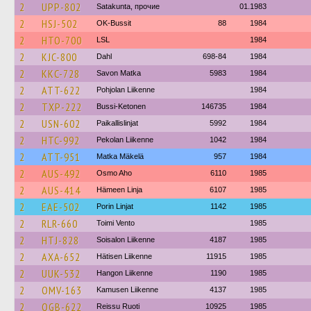
2
UPP-802
Satakunta, прочие
01.1983
2
HSJ-502
OK-Bussit
88
1984
2
HTO-700
LSL
1984
2
KJC-800
Dahl
698-84
1984
2
KKC-728
Savon Matka
5983
1984
2
ATT-622
Pohjolan Liikenne
1984
2
TXP-222
Bussi-Ketonen
146735
1984
2
USN-602
Paikallislinjat
5992
1984
2
HTC-992
Pekolan Liikenne
1042
1984
2
ATT-951
Matka Mäkelä
957
1984
2
AUS-492
Osmo Aho
6110
1985
2
AUS-414
Hämeen Linja
6107
1985
2
EAE-502
Porin Linjat
1142
1985
2
RLR-660
Toimi Vento
1985
2
HTJ-828
Soisalon Liikenne
4187
1985
2
AXA-652
Hätisen Liikenne
11915
1985
2
UUK-532
Hangon Liikenne
1190
1985
2
OMV-163
Kamusen Liikenne
4137
1985
2
OGB-622
Reissu Ruoti
10925
1985