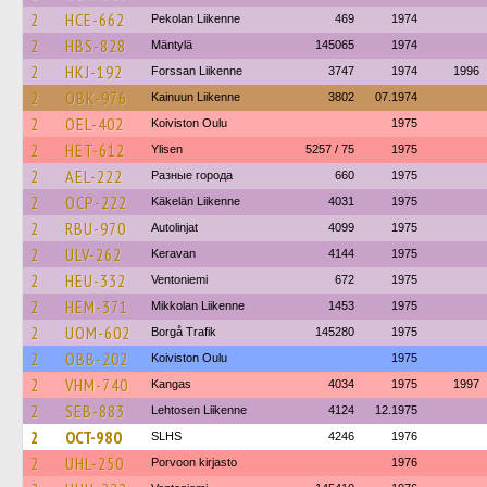
2
HCE-662
Pekolan Liikenne
469
1974
2
HBS-828
Mäntylä
145065
1974
2
HKJ-192
Forssan Liikenne
3747
1974
1996
2
OBK-976
Kainuun Liikenne
3802
07.1974
2
OEL-402
Koiviston Oulu
1975
2
HET-612
Ylisen
5257 / 75
1975
2
AEL-222
Разные города
660
1975
2
OCP-222
Käkelän Liikenne
4031
1975
2
RBU-970
Autolinjat
4099
1975
2
ULV-262
Keravan
4144
1975
2
HEU-332
Ventoniemi
672
1975
2
HEM-371
Mikkolan Liikenne
1453
1975
2
UOM-602
Borgå Trafik
145280
1975
2
OBB-202
Koiviston Oulu
1975
2
VHM-740
Kangas
4034
1975
1997
2
SEB-883
Lehtosen Liikenne
4124
12.1975
2
OCT-980
SLHS
4246
1976
2
UHL-250
Porvoon kirjasto
1976