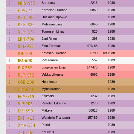
2
MHS-933
Saresma
2216
1988
2
EJV-773
Korpelan Liikenne
6859
1988
2
BKT-905
Uusimaa, прочие
1988
2
BKN-888
Metsälän Linja
6840
1988
2
XLM-177
Tourusen Linjat
526
1988
2
LKN-796
Jani Rinne
393
1988
2
RNL-932
Eino Tuomala
973-88
1988
2
BJE-840
Ketosen Liikenne
6790
09.1988
2
IEA-608
Viitasaaren
557
1989
2
EJX-252
Luopioisten Linja
147473
1989
2
BLP-932
Vekka Liikenne
6962
1989
2
OSB-200
Henriksson
1989
2
EJX-634
Mynäliikenne
1989
2
FCM-519
Kivimäki
1232
1989
2
VIP-902
Pekolan Liikenne
1273
1989
2
EIS-390
Mäkela
30613
1989
2
EKH-412
Wendelin Transport
157-89
1989
2
XMA-354
Pekki
1989
2
ZEU-467
Koulutus
1989