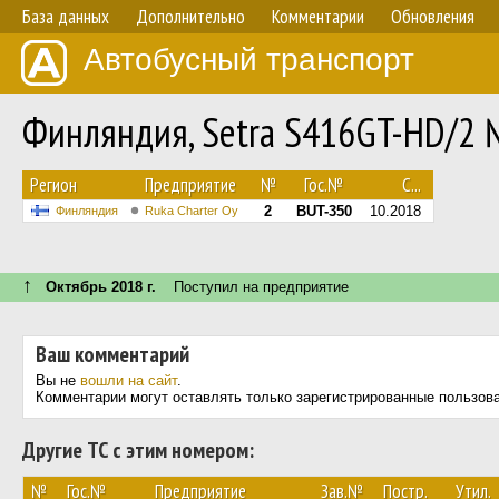
База данных
Дополнительно
Комментарии
Обновления
Автобусный транспорт
Финляндия, Setra S416GT-HD/2 
Регион
Предприятие
№
Гос.№
С...
2
BUT-350
10.2018
Финляндия
Ruka Charter Oy
↑
Октябрь 2018 г.
Поступил на предприятие
Ваш комментарий
Вы не
вошли на сайт
.
Комментарии могут оставлять только зарегистрированные пользов
Другие ТС с этим номером:
№
Гос.№
Предприятие
Зав.№
Постр.
Утил.