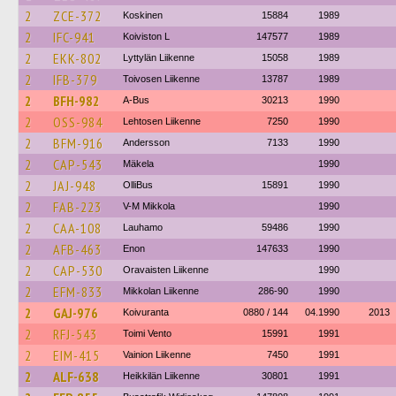
2
ZCE-372
Koskinen
15884
1989
2
IFC-941
Koiviston L
147577
1989
2
EKK-802
Lyttylän Liikenne
15058
1989
2
IFB-379
Toivosen Liikenne
13787
1989
2
BFH-982
A-Bus
30213
1990
2
OSS-984
Lehtosen Liikenne
7250
1990
2
BFM-916
Andersson
7133
1990
2
CAP-543
Mäkela
1990
2
JAJ-948
OlliBus
15891
1990
2
FAB-223
V-M Mikkola
1990
2
CAA-108
Lauhamo
59486
1990
2
AFB-463
Enon
147633
1990
2
CAP-530
Oravaisten Liikenne
1990
2
EFM-833
Mikkolan Liikenne
286-90
1990
2
GAJ-976
Koivuranta
0880 / 144
04.1990
2013
2
RFJ-543
Toimi Vento
15991
1991
2
EIM-415
Vainion Liikenne
7450
1991
2
ALF-638
Heikkilän Liikenne
30801
1991