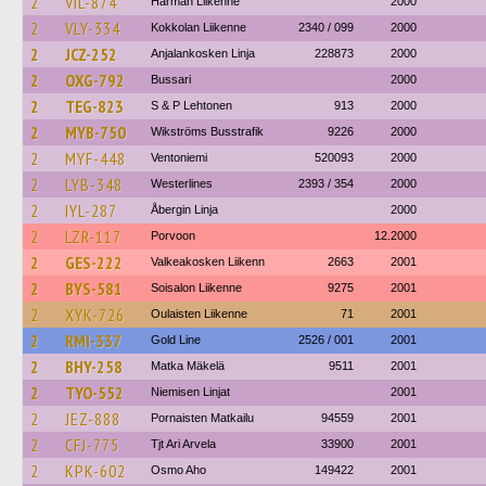
2
VIL-874
Härmän Liikenne
2000
2
VLY-334
Kokkolan Liikenne
2340 / 099
2000
2
JCZ-252
Anjalankosken Linja
228873
2000
2
OXG-792
Bussari
2000
2
TEG-823
S & P Lehtonen
913
2000
2
MYB-750
Wikströms Busstrafik
9226
2000
2
MYF-448
Ventoniemi
520093
2000
2
LYB-348
Westerlines
2393 / 354
2000
2
IYL-287
Åbergin Linja
2000
2
LZR-117
Porvoon
12.2000
2
GES-222
Valkeakosken Liikenn
2663
2001
2
BYS-581
Soisalon Liikenne
9275
2001
2
XYK-726
Oulaisten Liikenne
71
2001
2
RMI-337
Gold Line
2526 / 001
2001
2
BHY-258
Matka Mäkelä
9511
2001
2
TYO-552
Niemisen Linjat
2001
2
JEZ-888
Pornaisten Matkailu
94559
2001
2
CFJ-775
Tjt Ari Arvela
33900
2001
2
KPK-602
Osmo Aho
149422
2001