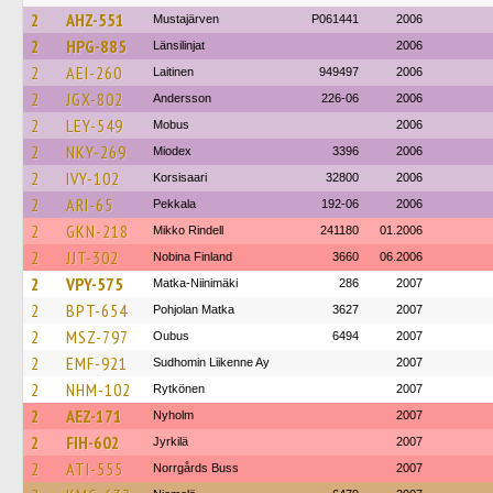
2
AHZ-551
Mustajärven
P061441
2006
2
HPG-885
Länsilinjat
2006
2
AEI-260
Laitinen
949497
2006
2
JGX-802
Andersson
226-06
2006
2
LEY-549
Mobus
2006
2
NKY-269
Miodex
3396
2006
2
IVY-102
Korsisaari
32800
2006
2
ARI-65
Pekkala
192-06
2006
2
GKN-218
Mikko Rindell
241180
01.2006
2
JJT-302
Nobina Finland
3660
06.2006
2
VPY-575
Matka-Niinimäki
286
2007
2
BPT-654
Pohjolan Matka
3627
2007
2
MSZ-797
Oubus
6494
2007
2
EMF-921
Sudhomin Liikenne Ay
2007
2
NHM-102
Rytkönen
2007
2
AEZ-171
Nyholm
2007
2
FIH-602
Jyrkilä
2007
2
ATI-555
Norrgårds Buss
2007