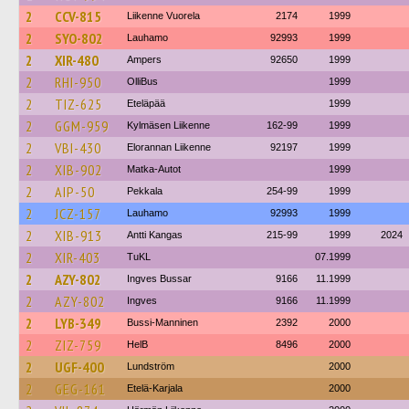
2
CCV-815
Liikenne Vuorela
2174
1999
2
SYO-802
Lauhamo
92993
1999
2
XIR-480
Ampers
92650
1999
2
RHI-950
OlliBus
1999
2
TIZ-625
Eteläpää
1999
2
GGM-959
Kylmäsen Liikenne
162-99
1999
2
VBI-430
Elorannan Liikenne
92197
1999
2
XIB-902
Matka-Autot
1999
2
AIP-50
Pekkala
254-99
1999
2
JCZ-157
Lauhamo
92993
1999
2
XIB-913
Antti Kangas
215-99
1999
2024
2
XIR-403
TuKL
07.1999
2
AZY-802
Ingves Bussar
9166
11.1999
2
AZY-802
Ingves
9166
11.1999
2
LYB-349
Bussi-Manninen
2392
2000
2
ZIZ-759
HelB
8496
2000
2
UGF-400
Lundström
2000
2
GEG-161
Etelä-Karjala
2000