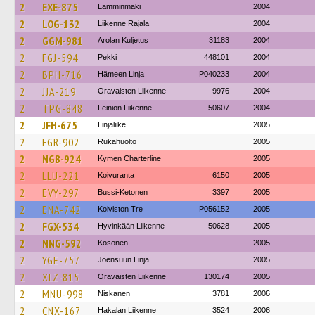
2
EXE-875
Lamminmäki
2004
2
LOG-132
Liikenne Rajala
2004
2
GGM-981
Arolan Kuljetus
31183
2004
2
FGJ-594
Pekki
448101
2004
2
BPH-716
Hämeen Linja
P040233
2004
2
JJA-219
Oravaisten Liikenne
9976
2004
2
TPG-848
Leiniön Liikenne
50607
2004
2
JFH-675
Linjaliike
2005
2
FGR-902
Rukahuolto
2005
2
NGB-924
Kymen Charterline
2005
2
LLU-221
Koivuranta
6150
2005
2
EVY-297
Bussi-Ketonen
3397
2005
2
ENA-742
Koiviston Tre
P056152
2005
2
FGX-534
Hyvinkään Liikenne
50628
2005
2
NNG-592
Kosonen
2005
2
YGE-757
Joensuun Linja
2005
2
XLZ-815
Oravaisten Liikenne
130174
2005
2
MNU-998
Niskanen
3781
2006
2
CNX-167
Hakalan Liikenne
3524
2006