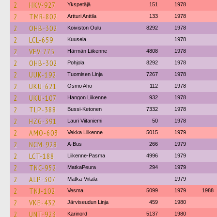
2
HKV-927
Ykspetäjä
151
1978
2
TMR-802
Artturi Anttila
133
1978
2
OHB-302
Koiviston Oulu
8292
1978
2
LCL-659
Kuusela
1978
2
VEV-775
Härmän Liikenne
4808
1978
2
OHB-302
Pohjola
8292
1978
2
UUK-192
Tuomisen Linja
7267
1978
2
UKU-621
Osmo Aho
112
1978
2
UKU-107
Hangon Liikenne
932
1978
2
TLP-388
Bussi-Ketonen
7332
1978
2
HZG-391
Lauri Viitaniemi
50
1978
2
AMO-603
Vekka Liikenne
5015
1979
2
NCM-928
A-Bus
266
1979
2
LCT-188
Liikenne-Pasma
4996
1979
2
TNC-952
MatkaPeura
294
1979
2
ALP-307
Matka-Viitala
1979
2
TNJ-102
Vesma
5099
1979
1988
2
VKE-432
Järviseudun Linja
459
1980
2
UNT-923
Karinord
5137
1980