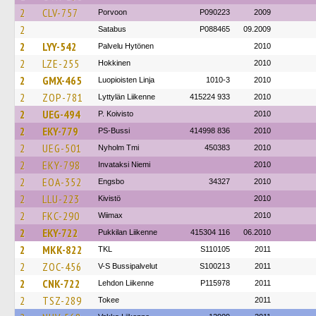
2
CLV-757
Porvoon
P090223
2009
2
Satabus
P088465
09.2009
2
LYY-542
Palvelu Hytönen
2010
2
LZE-255
Hokkinen
2010
2
GMX-465
Luopioisten Linja
1010-3
2010
2
ZOP-781
Lyttylän Liikenne
415224 933
2010
2
UEG-494
P. Koivisto
2010
2
EKY-779
PS-Bussi
414998 836
2010
2
UEG-501
Nyholm Tmi
450383
2010
2
EKY-798
Invataksi Niemi
2010
2
EOA-352
Engsbo
34327
2010
2
LLU-223
Kivistö
2010
2
FKC-290
Wiimax
2010
2
EKY-722
Pukkilan Liikenne
415304 116
06.2010
2
MKK-822
TKL
S110105
2011
2
ZOC-456
V-S Bussipalvelut
S100213
2011
2
CNK-722
Lehdon Liikenne
P115978
2011
2
TSZ-289
Tokee
2011