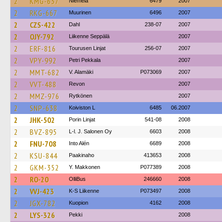
2
KMG-637
Niemelä
6479
2007
2
RKG-667
Muurinen
6496
2007
2
CZS-422
Dahl
238-07
2007
2
OJY-792
Liikenne Seppälä
2007
2
ERF-816
Tourusen Linjat
256-07
2007
2
VPY-992
Petri Pekkala
2007
2
MMT-682
V. Alamäki
P073069
2007
2
VVT-488
Revon
2007
2
MMZ-976
Rytkönen
2007
2
SNP-638
Koiviston L
6485
06.2007
2
JHK-502
Porin Linjat
541-08
2008
2
BVZ-895
L-l. J. Salonen Oy
6603
2008
2
FNU-708
Into Alén
6689
2008
2
KSU-844
Paakinaho
413653
2008
2
GKM-352
Y. Makkonen
P077389
2008
2
RO-20
OlliBus
246660
2008
2
VVJ-423
K-S Liikenne
P073497
2008
2
JGX-782
Kuopion
4162
2008
2
LYS-326
Pekki
2008