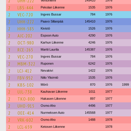
2
UHH-222
Ventoniemi
145410
1976
2
LBS-444
Pekolan Liikenne
1535
1976
2
VEC-720
Ingves Bussar
784
1976
2
UHH-222
Paavo Sillanpää
145410
1976
2
HHH-585
Kivistö
1526
1976
2
AJC-202
Espoon Auto
4290
1976
2
OCT-980
Karhun Liikenne
4246
1976
2
RCE-265
Martti Laurila
145387
1976
2
VEC-270
Ingves Bussar
784
1976
2
MBM-322
Ruponen
6242
1976
2
LCJ-412
Nevakivi
1422
1976
2
FBV-952
Niilo Ylisirniö
1535
1976
2
KBS-102
Mörö
870
1976
1999
2
UJL-738
Kauhavan Liikenne
1011
1977
2
TKO-800
Hakasen Liikenne
897
1977
2
UHO-915
Osmo Aho
4496
1977
2
OEE-414
Nurmeksen Auto
145568
1977
2
VRK-602
Osmo Aho
1488
1978
2
LCL-659
Ketosen Liikenne
1978