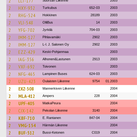
2
LLT-177
Suorsan Liikenne
2003
2
HXY-932
Turkubus
652-03
2003
2
RHG-524
Hokkinen
28189
2003
2
VLI-548
OlliBus
14
2003
2
YFG-702
Jyrkilä
704-03
2003
2
IMM-127
Pihlavamäki
2902
2003
2
IMM-127
L-l. J. Salonen Oy
2902
2003
2
EZZ-429
Keski-Pohjanmaa
2003
2
IAG-356
Alhonen&Lastunen
2913
2003
2
VXF-692
Toivonen
2003
2
NFG-465
Lampinen Buses
624-03
2003
2
UZU-423
Oulaisten Liikenne
9754
01.2003
2
EXZ-308
Mannerkiven Liikenne
2004
2
MLA-412
Ampers
228
2004
2
UPF-405
MatkaPeura
2004
2
CJX-142
Pekolan Liikenne
3140
2004
2
KBF-710
E. Rantanen
847-04
2004
2
VMG-154
Härmän Liikenne
2004
2
BUF-512
Bussi-Ketonen
C019
2004