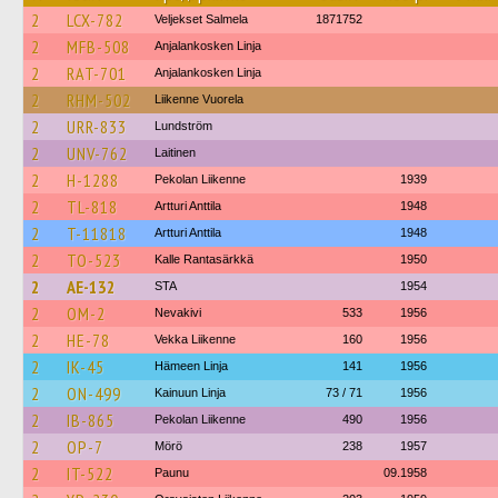
2
LCX-782
Veljekset Salmela
1871752
2
MFB-508
Anjalankosken Linja
2
RAT-701
Anjalankosken Linja
2
RHM-502
Liikenne Vuorela
2
URR-833
Lundström
2
UNV-762
Laitinen
2
H-1288
Pekolan Liikenne
1939
2
TL-818
Artturi Anttila
1948
2
T-11818
Artturi Anttila
1948
2
TO-523
Kalle Rantasärkkä
1950
2
AE-132
STA
1954
2
OM-2
Nevakivi
533
1956
2
HE-78
Vekka Liikenne
160
1956
2
IK-45
Hämeen Linja
141
1956
2
ON-499
Kainuun Linja
73 / 71
1956
2
IB-865
Pekolan Liikenne
490
1956
2
OP-7
Mörö
238
1957
2
IT-522
Paunu
09.1958