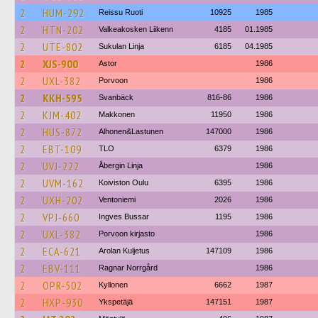
2
HUM-292
Reissu Ruoti
10925
1985
2
HTN-202
Valkeakosken Liikenn
4185
01.1985
2
UTE-802
Sukulan Linja
6185
04.1985
2
XJS-900
Astor
1986
2
UXL-382
Porvoon
1986
2
KKH-595
Svanbäck
816-86
1986
2
KJM-402
Makkonen
11950
1986
2
HUS-872
Alhonen&Lastunen
147000
1986
2
EBT-109
TLO
6379
1986
2
UVJ-222
Åbergin Linja
1986
2
UVM-162
Koiviston Oulu
6395
1986
2
UXH-202
Ventoniemi
2026
1986
2
VPJ-660
Ingves Bussar
1195
1986
2
UXL-382
Porvoon kirjasto
1986
2
ECA-621
Arolan Kuljetus
147109
1986
2
EBV-111
Ragnar Norrgård
1986
2
OPR-502
Kyllonen
6662
1987
2
HXP-930
Ykspetäjä
147151
1987