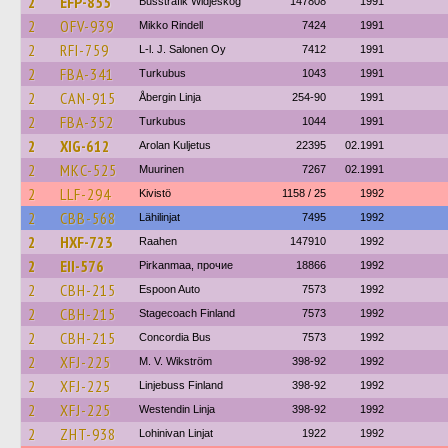
2
EFP-855
Busstrafik Widjeskog
147808
1991
2
OFV-939
Mikko Rindell
7424
1991
2
RFI-759
L-l. J. Salonen Oy
7412
1991
2
FBA-341
Turkubus
1043
1991
2
CAN-915
Åbergin Linja
254-90
1991
2
FBA-352
Turkubus
1044
1991
2
XIG-612
Arolan Kuljetus
22395
02.1991
2
MKC-525
Muurinen
7267
02.1991
2
LLF-294
Kivistö
1158 / 25
1992
2
CBB-568
Lähilinjat
7495
1992
2
HXF-723
Raahen
147910
1992
2
EII-576
Pirkanmaa, прочие
18866
1992
2
CBH-215
Espoon Auto
7573
1992
2
CBH-215
Stagecoach Finland
7573
1992
2
CBH-215
Concordia Bus
7573
1992
2
XFJ-225
M. V. Wikström
398-92
1992
2
XFJ-225
Linjebuss Finland
398-92
1992
2
XFJ-225
Westendin Linja
398-92
1992
2
ZHT-938
Lohinivan Linjat
1922
1992