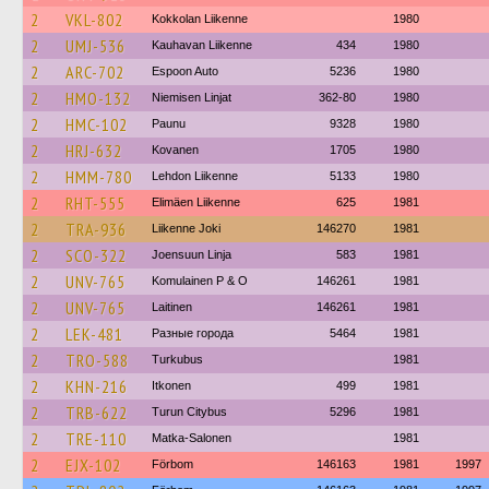
2
VKL-802
Kokkolan Liikenne
1980
2
UMJ-536
Kauhavan Liikenne
434
1980
2
ARC-702
Espoon Auto
5236
1980
2
HMO-132
Niemisen Linjat
362-80
1980
2
HMC-102
Paunu
9328
1980
2
HRJ-632
Kovanen
1705
1980
2
HMM-780
Lehdon Liikenne
5133
1980
2
RHT-555
Elimäen Liikenne
625
1981
2
TRA-936
Liikenne Joki
146270
1981
2
SCO-322
Joensuun Linja
583
1981
2
UNV-765
Komulainen P & O
146261
1981
2
UNV-765
Laitinen
146261
1981
2
LEK-481
Разные города
5464
1981
2
TRO-588
Turkubus
1981
2
KHN-216
Itkonen
499
1981
2
TRB-622
Turun Citybus
5296
1981
2
TRE-110
Matka-Salonen
1981
2
EJX-102
Förbom
146163
1981
1997