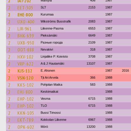
2
IAT-202
Mäntylä
406
1987
2
EET-505
SLT
2153
1987
2
EHE-800
Kurumaa
1987
2
UXO-400
Wikströms Busstrafik
2083
1987
2
LJR-961
Liikenne-Pasma
6553
1987
2
BHK-639
Pieksämäki
6649
1987
2
UXB-950
Разные города
2109
1987
2
OOT-888
Nevakivi
318
1987
2
HXV-102
Linjaliike P. Koivisto
3708
1987
2
VRP-622
A & J Hautamäki
13107
1987
2
KJS-112
E. Ahonen
1987
2016
2
VSN-120
Tjt Ari Arvela
366
1988
2
KKS-102
Pohjolan Matka
583
1988
2
EHJ-800
Keskimatkat
1988
2
EHP-102
Vesma
6715
1988
2
EHP-102
TLO
6715
1988
2
KKN-105
Bussi Timossi
1988
2
EKT-789
Kokkolan Liikenne
6967
1988
2
OPK-602
Mörö
13200
1988