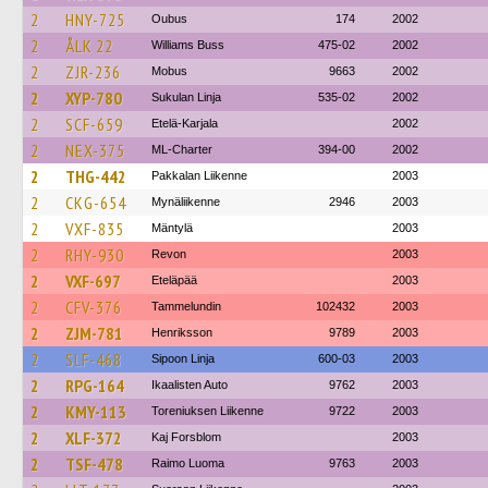
2
HNY-725
Oubus
174
2002
2
ÅLK 22
Williams Buss
475-02
2002
2
ZJR-236
Mobus
9663
2002
2
XYP-780
Sukulan Linja
535-02
2002
2
SCF-659
Etelä-Karjala
2002
2
NEX-375
ML-Charter
394-00
2002
2
THG-442
Pakkalan Liikenne
2003
2
CKG-654
Mynäliikenne
2946
2003
2
VXF-835
Mäntylä
2003
2
RHY-930
Revon
2003
2
VXF-697
Eteläpää
2003
2
CFV-376
Tammelundin
102432
2003
2
ZJM-781
Henriksson
9789
2003
2
SLF-468
Sipoon Linja
600-03
2003
2
RPG-164
Ikaalisten Auto
9762
2003
2
KMY-113
Toreniuksen Liikenne
9722
2003
2
XLF-372
Kaj Forsblom
2003
2
TSF-478
Raimo Luoma
9763
2003