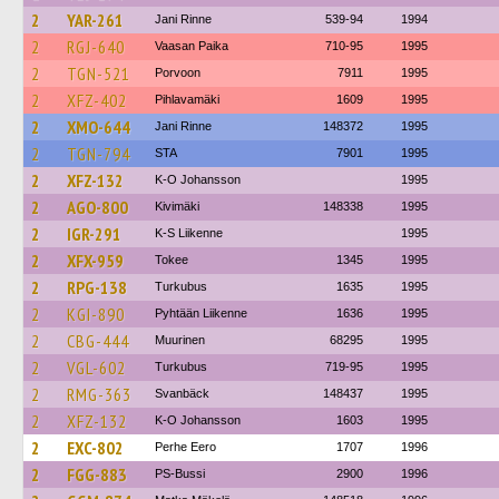
2
YAR-261
Jani Rinne
539-94
1994
2
RGJ-640
Vaasan Paika
710-95
1995
2
TGN-521
Porvoon
7911
1995
2
XFZ-402
Pihlavamäki
1609
1995
2
XMO-644
Jani Rinne
148372
1995
2
TGN-794
STA
7901
1995
2
XFZ-132
K-O Johansson
1995
2
AGO-800
Kivimäki
148338
1995
2
IGR-291
K-S Liikenne
1995
2
XFX-959
Tokee
1345
1995
2
RPG-138
Turkubus
1635
1995
2
KGI-890
Pyhtään Liikenne
1636
1995
2
CBG-444
Muurinen
68295
1995
2
VGL-602
Turkubus
719-95
1995
2
RMG-363
Svanbäck
148437
1995
2
XFZ-132
K-O Johansson
1603
1995
2
EXC-802
Perhe Eero
1707
1996
2
FGG-883
PS-Bussi
2900
1996