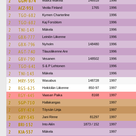
2
GGM-874
Matka Mäkelä
148518
1996
2
ACZ-951
Veolia Finland
1765
1996
2
TGO-682
Kymen Charterline
1996
2
TGO-682
Kaj Forsblom
1996
2
TNI-143
Mäkela
1996
2
GBX-777
Leiniön Liikenne
1996
2
GBX-796
Nyholm
148480
1996
2
AGT-740
Tilausliikenne Are
1996
2
GBV-790
Vesanen
148502
1996
2
TGO-641
S & P Lehtonen
1996
2
TNI-143
Mäkela
1996
2
MRY-595
Wasabus
148728
1997
2
RGS-625
Heikkilän Liikenne
850-97
1997
2
RGY-445
Vaasan Paika
8168
1997
2
SGP-710
Hallakangas
1997
2
GBY-424
Töysän Linja
1997
2
GBY-343
Jani Rinne
81297
1997
2
BRI-152
Into Alén
1873 / 152
1997
2
KIA-537
Mäkela
1997