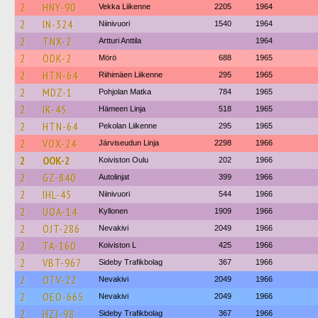
2
HNY-90
Vekka Liikenne
2205
1964
2
IN-324
Niinivuori
1540
1964
2
TNX-2
Artturi Anttila
1964
2
ODK-2
Mörö
688
1965
2
HTN-64
Riihimäen Liikenne
295
1965
2
MDZ-1
Pohjolan Matka
784
1965
2
IK-45
Hämeen Linja
518
1965
2
HTN-64
Pekolan Liikenne
295
1965
2
VOX-24
Järviseudun Linja
2298
1966
2
OOK-2
Koiviston Oulu
202
1966
2
GZ-840
Autolinjat
399
1966
2
IHL-45
Niinivuori
544
1966
2
UOA-14
Kyllonen
1909
1966
2
OJT-286
Nevakivi
2049
1966
2
TA-160
Koiviston L
425
1966
2
VBT-967
Sideby Trafikbolag
367
1966
2
OTV-22
Nevakivi
2049
1966
2
OEO-665
Nevakivi
2049
1966
2
HZJ-98
Sideby Trafikbolag
367
1966