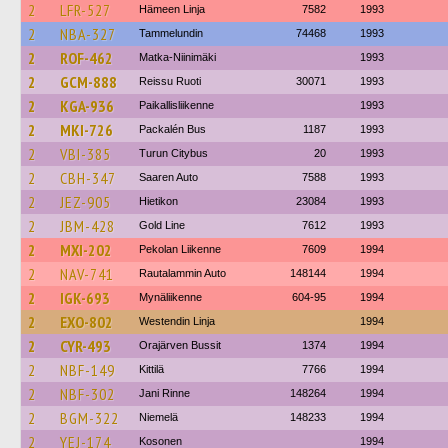
2
LFR-527
Hämeen Linja
7582
1993
2
NBA-327
Tammelundin
74468
1993
2
ROF-462
Matka-Niinimäki
1993
2
GCM-888
Reissu Ruoti
30071
1993
2
KGA-936
Paikallisliikenne
1993
2
MKI-726
Packalén Bus
1187
1993
2
VBI-385
Turun Citybus
20
1993
2
CBH-347
Saaren Auto
7588
1993
2
JEZ-905
Hietikon
23084
1993
2
JBM-428
Gold Line
7612
1993
2
MXI-202
Pekolan Liikenne
7609
1994
2
NAV-741
Rautalammin Auto
148144
1994
2
IGK-693
Mynäliikenne
604-95
1994
2
EXO-802
Westendin Linja
1994
2
CYR-493
Orajärven Bussit
1374
1994
2
NBF-149
Kittilä
7766
1994
2
NBF-302
Jani Rinne
148264
1994
2
BGM-322
Niemelä
148233
1994
2
YEJ-174
Kosonen
1994