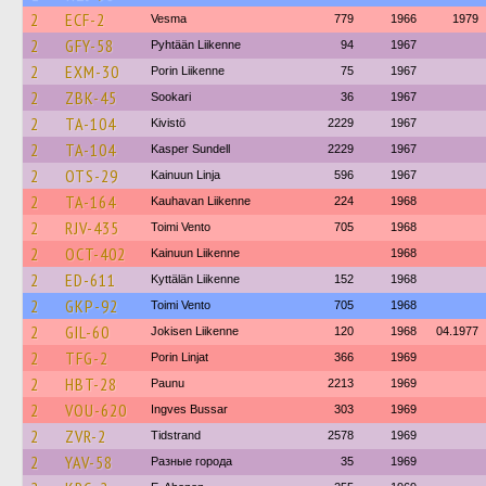
2
ECF-2
Vesma
779
1966
1979
2
GFY-58
Pyhtään Liikenne
94
1967
2
EXM-30
Porin Liikenne
75
1967
2
ZBK-45
Sookari
36
1967
2
TA-104
Kivistö
2229
1967
2
TA-104
Kasper Sundell
2229
1967
2
OTS-29
Kainuun Linja
596
1967
2
TA-164
Kauhavan Liikenne
224
1968
2
RJV-435
Toimi Vento
705
1968
2
OCT-402
Kainuun Liikenne
1968
2
ED-611
Kyttälän Liikenne
152
1968
2
GKP-92
Toimi Vento
705
1968
2
GIL-60
Jokisen Liikenne
120
1968
04.1977
2
TFG-2
Porin Linjat
366
1969
2
HBT-28
Paunu
2213
1969
2
VOU-620
Ingves Bussar
303
1969
2
ZVR-2
Tidstrand
2578
1969
2
YAV-58
Разные города
35
1969