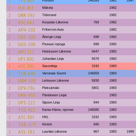
2
TPL-802
Förbom
146163
1981
1997
2
VLR-455
Mäkela
1982
2
UNR-592
Tidstrand
1982
2
VUC-662
Korpelan Liikenne
769
1982
2
APH-102
Friherrsin Auto
1982
2
UOS-200
Åbergin Linja
698
1982
2
UOS-200
Разные города
698
1982
2
ARC-112
Heiskasen Liikenne
5647
1982
2
UPJ-802
Juhanilan Linja
5678
1982
2
ATC-305
Savonlinja
3192
1983
2
TUK-600
Varsinais-Suomi
146659
1983
2
URM-509
Lehtosen Liikenne
5830
1983
2
UPV-736
Pieksämäki
5801
1983
2
VMH-955
Päntäneen Linjat
1983
2
UPS-222
Sipoon Linja
844
1983
2
TUS-922
Kanta-Häme, прочие
146585
1983
2
ATC-305
HKL
3192
1983
2
TOB-179
Kivistö
846
1983
2
ASS-282
Laurilan Liikenne
867
1983
1999