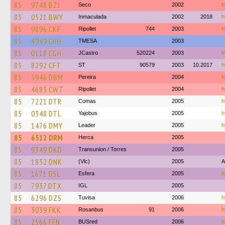
85
9748 BZJ
Seco
2002
h
85
0521 BWY
Inmaculada
2002
2018
h
85
9896 CKF
Ripollet
744
2003
h
85
4949 CHH
TMESA
2003
85
0118 CGH
JCastro
520224
2003
h
85
8292 CFT
ST
90579
2003
10.2017
h
85
5946 DBM
Pereira
2004
h
85
4683 CWT
Ripollet
2004
h
85
7221 DTR
Comas
2005
h
85
0348 DTL
Yajobus
2005
h
85
1476 DMY
Leader
2005
h
85
6512 DRM
Herca
2005
85
9349 DKD
Transunion / Torres
2005
85
1832 DNK
(Vlc)
2005
A
85
1671 DSL
Esfera
2005
h
85
7937 DTX
IGL
2005
85
6296 DZS
Tuvisa
2006
h
85
3039 FKK
Rosanbus
91
2006
h
85
2566 FFN
BUSred
2006
h