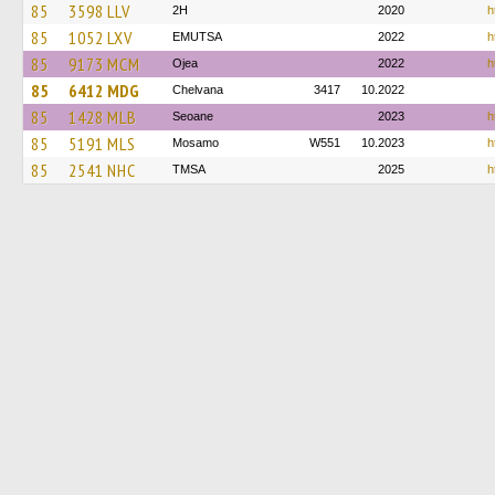
85
3598 LLV
2H
2020
h
85
1052 LXV
EMUTSA
2022
h
85
9173 MCM
Ojea
2022
h
85
6412 MDG
Chelvana
3417
10.2022
85
1428 MLB
Seoane
2023
h
85
5191 MLS
Mosamo
W551
10.2023
h
85
2541 NHC
TMSA
2025
h