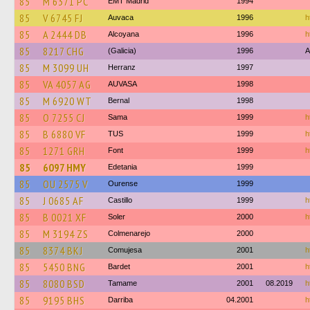
85
M 6371 PC
EMT Madrid
1994
85
V 6745 FJ
Auvaca
1996
h
85
A 2444 DB
Alcoyana
1996
h
85
8217 CHG
(Galicia)
1996
A
85
M 3099 UH
Herranz
1997
85
VA 4057 AG
AUVASA
1998
85
M 6920 WT
Bernal
1998
85
O 7255 CJ
Sama
1999
h
85
B 6880 VF
TUS
1999
h
85
1271 GRH
Font
1999
h
85
6097 HMY
Edetania
1999
85
OU 2575 V
Ourense
1999
85
J 0685 AF
Castillo
1999
h
85
B 0021 XF
Soler
2000
h
85
M 3194 ZS
Colmenarejo
2000
85
8374 BKJ
Comujesa
2001
h
85
5450 BNG
Bardet
2001
h
85
8080 BSD
Tamame
2001
08.2019
h
85
9195 BHS
Darriba
04.2001
h