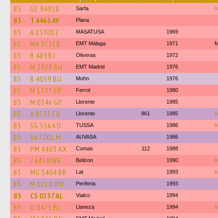
85
GE 94918
Sarfa
h
85
T 4463 AV
Plana
85
A 153012
MASATUSA
1969
85
MA 97318
EMT Málaga
1971
M
85
B 4839 J
Oliveras
1972
85
M 2928 BH
EMT Madrid
1976
85
B 4059 BU
Mohn
1976
85
M 1535 EP
Ferrol
1980
85
M 0246 GP
Llorente
1985
85
A 9735 EB
Llorente
961
1985
h
85
SG 5564 D
TUSSA
1986
h
85
VA 7201 M
AUVASA
1986
85
PM 4403 AX
Comas
112
1988
85
7445 BWR
Belizon
1990
h
85
MU 5404 BB
Lat
1993
h
85
M 0210 OW
Periferia
1993
85
CS 0237 AL
Vialco
1994
85
O 0475 BL
Llaneza
1994
h