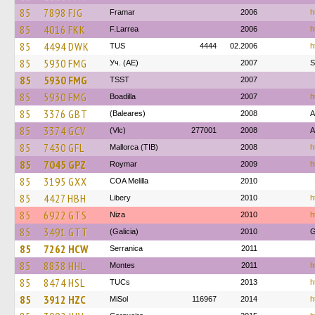
85
7898 FJG
Framar
2006
h
85
4016 FKK
F.Larrea
2006
h
85
4494 DWK
TUS
4444
02.2006
h
85
5930 FMG
Уч. (AE)
2007
S
85
5930 FMG
TSST
2007
85
5930 FMG
Boadilla
2007
h
85
3376 GBT
(Baleares)
2008
A
85
3374 GCV
(Vlc)
277001
2008
A
85
7430 GFL
Mallorca (TIB)
2008
h
85
7045 GPZ
Roymar
2009
h
85
3195 GXX
COA Melilla
2010
85
4427 HBH
Libery
2010
h
85
6922 GTS
Niza
2010
h
85
3491 GTT
(Galicia)
2010
G
85
7262 HCW
Serranica
2011
85
8838 HHL
Montes
2011
h
85
8474 HSL
TUCs
2013
h
85
3912 HZC
MiSol
116967
2014
h