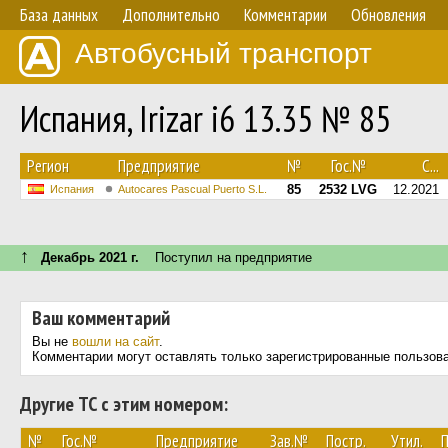
База данных
Дополнительно
Комментарии
Обновления
Автобусный транспорт
Испания, Irizar i6 13.35 № 85
Регион
Предприятие
№
Гос.№
С...
85
2532 LVG
12.2021
Испания
Autocares Pascual Puerto S.L.
↑
Декабрь 2021 г.
Поступил на предприятие
Ваш комментарий
Вы не
вошли на сайт
.
Комментарии могут оставлять только зарегистрированные пользов
Другие ТС с этим номером:
№
Гос.№
Предприятие
Зав.№
Постр.
Утил.