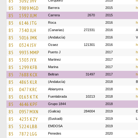
85
3092 JHV
Cerqueiro
2015
h
85
3989 MGD
Barrera
2015
h
85
1592 JLM
Carrera
2670
2015
85
6146 JTG
Roca
2016
h
85
7340 JLH
(Canarias)
272331
2016
85
5016 JMK
(Andalucía)
2016
V
85
0324 JSV
Ozaez
121301
2016
h
85
9935 MMP
Puerto J
2017
h
85
5303 JYX
Martinez
2017
h
85
1299 KFB
Marina
2017
h
85
7688 KCX
Beltran
31497
2017
h
85
4865 KLR
(Andalucía)
2018
B
85
0477 KRC
Abianyera
2018
h
85
0163 KTK
Fuenlabrada
10213
2018
h
85
4646 KPF
Grupo 1844
2018
85
0957 MXN
(Galicia)
284004
2019
E
85
4235 KZY
(Euskadi)
2019
L
85
5224 LBB
EMDOSA
2019
85
7872 LGG
Penedes
2020
h