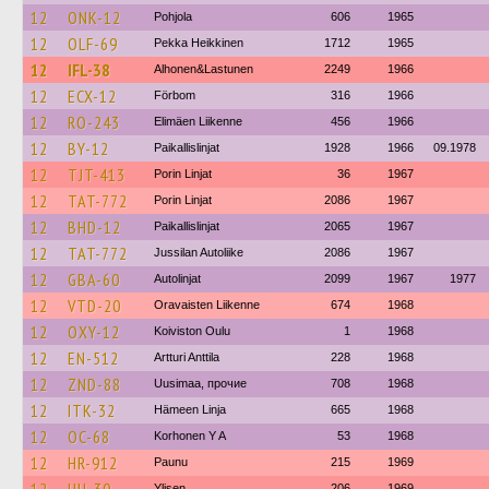
12
ONK-12
Pohjola
606
1965
12
OLF-69
Pekka Heikkinen
1712
1965
12
IFL-38
Alhonen&Lastunen
2249
1966
12
ECX-12
Förbom
316
1966
12
RO-243
Elimäen Liikenne
456
1966
12
BY-12
Paikallislinjat
1928
1966
09.1978
12
TJT-413
Porin Linjat
36
1967
12
TAT-772
Porin Linjat
2086
1967
12
BHD-12
Paikallislinjat
2065
1967
12
TAT-772
Jussilan Autoliike
2086
1967
12
GBA-60
Autolinjat
2099
1967
1977
12
VTD-20
Oravaisten Liikenne
674
1968
12
OXY-12
Koiviston Oulu
1
1968
12
EN-512
Artturi Anttila
228
1968
12
ZND-88
Uusimaa, прочие
708
1968
12
ITK-32
Hämeen Linja
665
1968
12
OC-68
Korhonen Y A
53
1968
12
HR-912
Paunu
215
1969
Ylisen
206
1969