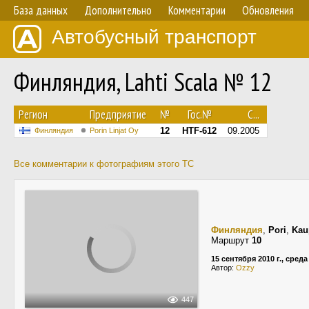
База данных
Дополнительно
Комментарии
Обновления
Автобусный транспорт
Финляндия, Lahti Scala № 12
Регион
Предприятие
№
Гос.№
С...
12
HTF-612
09.2005
Финляндия
Porin Linjat Oy
Все комментарии к фотографиям этого ТС
Финляндия
,
Pori
,
Kau
Маршрут
10
15 сентября 2010 г., среда
Автор:
Ozzy
447