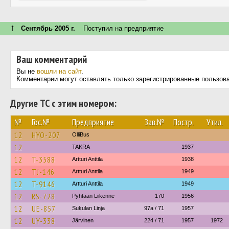
↑
Сентябрь 2005 г.
Поступил на предприятие
Ваш комментарий
Вы не
вошли на сайт
.
Комментарии могут оставлять только зарегистрированные пользов
Другие ТС с этим номером:
№
Гос.№
Предприятие
Зав.№
Постр.
Утил.
12
HYO-207
OlliBus
12
TAKRA
1937
12
T-3588
Artturi Anttila
1938
12
TJ-146
Artturi Anttila
1949
12
T-9146
Artturi Anttila
1949
12
RS-728
Pyhtään Liikenne
170
1956
12
UE-857
Sukulan Linja
97a / 71
1957
12
UY-338
Järvinen
224 / 71
1957
1972