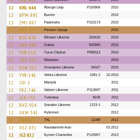
12
IMB-432
12
KNL-666
Åbergin Linja
P100906
2010
12
BPM-891
Busmo
2010
12
ZMJ-887
Paakinaho
P102173
2010
12
MPY-833
Разные города
2010
12
BOJ-826
Elimäen Liikenne
253410
2010
12
SUY-436
Oubus
602993
2010
12
YVR-110
Turun Citybus
P098113
2010
12
TRZ-322
Niskanen
2010
12
EOA-352
Oravaisten Liikenne
34327
2010
12
YVR-146
Vekka Liikenne
1081-2
10.2010
12
CXI-2
Mäntylä
2011
12
FRZ-746
Vainion Liikenne
P113607
2011
12
JGX-732
Turkubus
8236
2011
12
BVZ-924
Soisalon Liikenne
1223-1
2012
12
GKM-341
Rytkönen
2012
12
FKX-172
TKL
11088
2012
12
XSZ-831
Rautalammin Auto
03.2012
12
ISZ-812
Kymen Charterline
P125957
2013