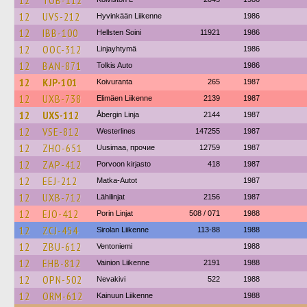
12
TOB-112
12
UVS-212
Hyvinkään Liikenne
1986
12
IBB-100
Hellsten Soini
11921
1986
12
OOC-312
Linjayhtymä
1986
12
BAN-871
Tolkis Auto
1986
12
KJP-101
Koivuranta
265
1987
12
UXB-738
Elimäen Liikenne
2139
1987
12
UXS-112
Åbergin Linja
2144
1987
12
VSE-812
Westerlines
147255
1987
12
ZHO-651
Uusimaa, прочие
12759
1987
12
ZAP-412
Porvoon kirjasto
418
1987
12
EEJ-212
Matka-Autot
1987
12
UXB-712
Lähilinjat
2156
1987
12
EJO-412
Porin Linjat
508 / 071
1988
12
ZCJ-454
Sirolan Liikenne
113-88
1988
12
ZBU-612
Ventoniemi
1988
12
EHB-812
Vainion Liikenne
2191
1988
12
OPN-502
Nevakivi
522
1988
12
ORM-612
Kainuun Liikenne
1988