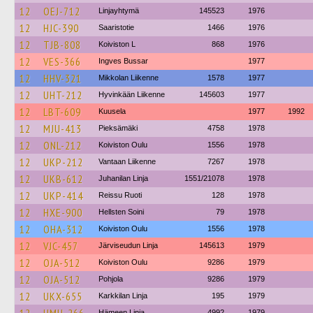
12
OEJ-712
Linjayhtymä
145523
1976
12
HJC-390
Saaristotie
1466
1976
12
TJB-808
Koiviston L
868
1976
12
VES-366
Ingves Bussar
1977
12
HHV-321
Mikkolan Liikenne
1578
1977
12
UHT-212
Hyvinkään Liikenne
145603
1977
12
LBT-609
Kuusela
1977
1992
12
MJU-413
Pieksämäki
4758
1978
12
ONL-212
Koiviston Oulu
1556
1978
12
UKP-212
Vantaan Liikenne
7267
1978
12
UKB-612
Juhanilan Linja
1551/21078
1978
12
UKP-414
Reissu Ruoti
128
1978
12
HXE-900
Hellsten Soini
79
1978
12
OHA-312
Koiviston Oulu
1556
1978
12
VJC-457
Järviseudun Linja
145613
1979
12
OJA-512
Koiviston Oulu
9286
1979
12
OJA-512
Pohjola
9286
1979
12
UKX-655
Karkkilan Linja
195
1979
Hämeen Linja
4992
1979