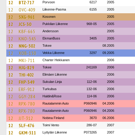
12
BTZ-717
Porvoon
6217
2005
12
OVC-409
Liikenne-Pasma
6155
2005
12
SXG-961
Kosonen
2005
12
JCS-30
Pukkilan Liikenne
968-05
2005
12
KBF-665
Andersson
2005
12
KNO-545
EkmanBuss
3405
2005
12
NNG-502
Tokee
08.2005
12
XOB-150
Vekka Liikenne
3297
09.2005
12
MKI-711
Charter Hekkanen
2006
12
HJG-829
Tokee
241169
2006
12
THI-402
Elimäen Liikenne
2006
12
FHP-349
Sukulan Linja
112-06
2006
12
ERF-912
Turkubus
132-06
2006
12
GGY-284
Haldin&Rose
114-06
2006
12
RPX-780
Rautalammin Auto
P060946
04.2006
12
RPX-780
Rautalammin Auto
P060946
04.2006
12
JJT-312
Nobina Finland
3670
06.2006
12
SLF-476
Toimi Vento
286-07
2007
12
GKM-311
Lyttylän Liikenne
P073265
2007