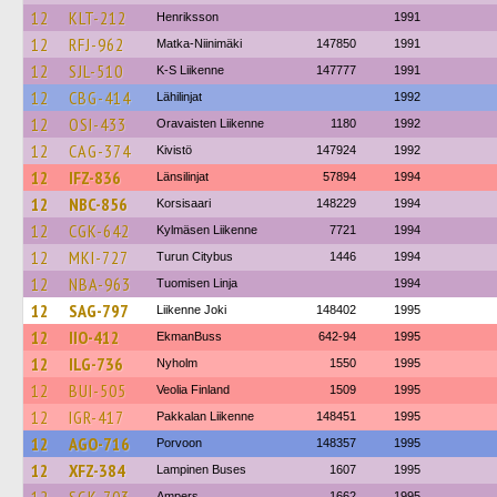
12
KLT-212
Henriksson
1991
12
RFJ-962
Matka-Niinimäki
147850
1991
12
SJL-510
K-S Liikenne
147777
1991
12
CBG-414
Lähilinjat
1992
12
OSI-433
Oravaisten Liikenne
1180
1992
12
CAG-374
Kivistö
147924
1992
12
IFZ-836
Länsilinjat
57894
1994
12
NBC-856
Korsisaari
148229
1994
12
CGK-642
Kylmäsen Liikenne
7721
1994
12
MKI-727
Turun Citybus
1446
1994
12
NBA-963
Tuomisen Linja
1994
12
SAG-797
Liikenne Joki
148402
1995
12
IIO-412
EkmanBuss
642-94
1995
12
ILG-736
Nyholm
1550
1995
12
BUI-505
Veolia Finland
1509
1995
12
IGR-417
Pakkalan Liikenne
148451
1995
12
AGO-716
Porvoon
148357
1995
12
XFZ-384
Lampinen Buses
1607
1995
Ampers
1662
1995