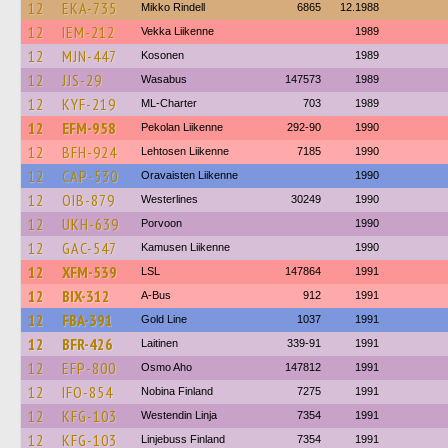
12
EKA-735
Mikko Rindell
6865
12.1988
12
IEM-212
Vekka Liikenne
1989
12
MJN-447
Kosonen
1989
12
JJS-29
Wasabus
147573
1989
12
KYF-219
ML-Charter
703
1989
12
EFM-958
Pekolan Liikenne
292-90
1990
12
BFH-924
Lehtosen Liikenne
7185
1990
12
CAP-530
Oravaisten Liikenne
1990
12
OIB-879
Westerlines
30249
1990
12
UKH-639
Porvoon
1990
12
GAC-547
Kamusen Liikenne
1990
12
XFM-539
LSL
147864
1991
12
BIX-312
A-Bus
912
1991
12
FBA-391
Gold Line
1037
1991
12
BFR-426
Laitinen
339-91
1991
12
EFP-800
Osmo Aho
147812
1991
12
IFO-854
Nobina Finland
7275
1991
12
KFG-103
Westendin Linja
7354
1991
12
KFG-103
Linjebuss Finland
7354
1991