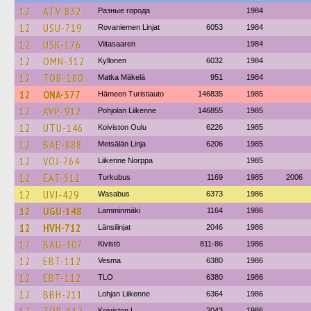
12
ATV-832
Разные города
1984
12
USU-719
Rovaniemen Linjat
6053
1984
12
USK-176
Viitasaaren
1984
12
OMN-312
Kyllonen
6032
1984
12
TOB-180
Matka Mäkelä
951
1984
12
ONA-377
Hämeen Turistiauto
146835
1985
12
AVP-912
Pohjolan Liikenne
146855
1985
12
UTU-146
Koiviston Oulu
6226
1985
12
BAE-888
Metsälän Linja
6206
1985
12
VOJ-764
Liikenne Norppa
1985
12
EAT-512
Turkubus
1169
1985
2006
12
UVJ-429
Wasabus
6373
1986
12
UGU-148
Lamminmäki
1164
1986
12
HVH-712
Länsilinjat
2046
1986
12
BAU-307
Kivistö
811-86
1986
12
EBT-112
Vesma
6380
1986
12
EBT-112
TLO
6380
1986
12
BBH-211
Lohjan Liikenne
6364
1986
Koiviston L
2043
1986