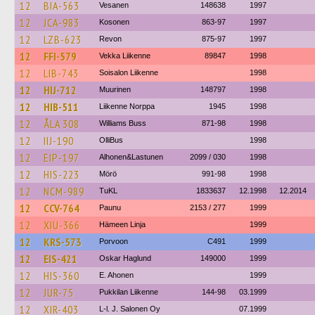
12
BIA-563
Vesanen
148638
1997
12
JCA-983
Kosonen
863-97
1997
12
LZB-623
Revon
875-97
1997
12
FFI-579
Vekka Liikenne
89847
1998
12
LIB-743
Soisalon Liikenne
1998
12
HIJ-712
Muurinen
148797
1998
12
HIB-511
Liikenne Norppa
1945
1998
12
ÅLA 308
Williams Buss
871-98
1998
12
IIJ-190
OlliBus
1998
12
EIP-197
Alhonen&Lastunen
2099 / 030
1998
12
HIS-223
Mörö
991-98
1998
12
NCM-989
TuKL
1833637
12.1998
12.2014
12
CCV-764
Paunu
2153 / 277
1999
12
XIU-366
Hämeen Linja
1999
12
KRS-573
Porvoon
C491
1999
12
EIS-421
Oskar Haglund
149000
1999
12
HIS-360
E. Ahonen
1999
12
JUR-75
Pukkilan Liikenne
144-98
03.1999
12
XIR-403
L-l. J. Salonen Oy
07.1999