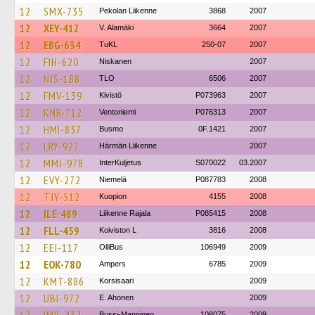
12
SMX-735
Pekolan Liikenne
3868
2007
12
XEY-412
V. Alamäki
3664
2007
12
EBG-634
TuKL
250-07
2007
12
FIH-620
Niskanen
2007
12
NJS-188
TLO
6506
2007
12
FMV-139
Kivistö
P073963
2007
12
KNR-712
Ventoniemi
P076313
2007
12
HMI-837
Busmo
0F.1421
2007
12
LRY-927
Härmän Liikenne
2007
12
MMJ-978
InterKuljetus
S070022
03.2007
12
EVY-272
Niemelä
P087783
2008
12
TJY-512
Kuopion
4155
2008
12
ILE-489
Liikenne Rajala
P085415
2008
12
FLL-459
Koiviston L
3816
2008
12
EEI-117
OlliBus
106949
2009
12
EOK-780
Ampers
6785
2009
12
KMT-886
Korsisaari
2009
12
UBI-972
E. Ahonen
2009
Bussi-Manninen
108075
2009