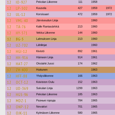
12
IO-927
Pekolan Liikenne
111
1958
12
LP-502
Kuusela
427
1959
1972
12
UL-12
Korsisaari
472
1959
1972
12
VML-40
Järviseudun Linja
1960
12
TÄ-76
Kalle Rantasärkkä
213
1960
12
HY-571
Vekka Liikenne
144
1960
12
BG-5
Lahnuksen Linja
213
1960
12
UZ-702
Lähilinjat
1960
12
HGI-12
Kivistö
892
1961
12
HH-916
Hämeen Linja
914
1961
12
HAT-27
Okslahti Jussi
174
1962
12
ZH-400
Huttunen
1963
12
HFF-88
Yhdysliikenne
166
1963
12
OCT-12
Koiviston Oulu
152
1963
12
UD-369
Sukulan Linja
1299
1963
12
HGS-96
Pekolan Liikenne
185
1963
12
MDZ-1
Разные города
784
1965
12
ONP-12
Nevakivi
701
1965
12
OJK-11
Kylmäsen Liikenne
580
1965