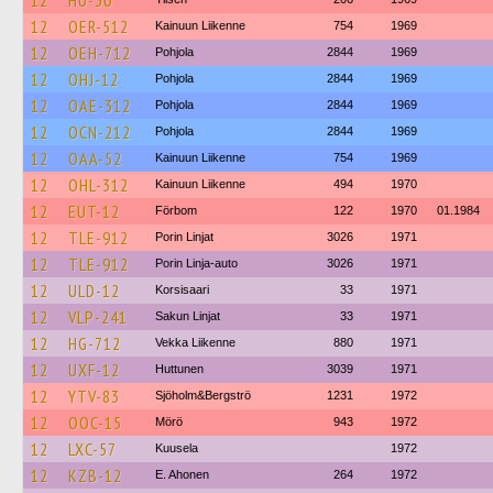
12
HU-30
12
OER-512
Kainuun Liikenne
754
1969
12
OEH-712
Pohjola
2844
1969
12
OHJ-12
Pohjola
2844
1969
12
OAE-312
Pohjola
2844
1969
12
OCN-212
Pohjola
2844
1969
12
OAA-52
Kainuun Liikenne
754
1969
12
OHL-312
Kainuun Liikenne
494
1970
12
EUT-12
Förbom
122
1970
01.1984
12
TLE-912
Porin Linjat
3026
1971
12
TLE-912
Porin Linja-auto
3026
1971
12
ULD-12
Korsisaari
33
1971
12
VLP-241
Sakun Linjat
33
1971
12
HG-712
Vekka Liikenne
880
1971
12
UXF-12
Huttunen
3039
1971
12
YTV-83
Sjöholm&Bergströ
1231
1972
12
OOC-15
Mörö
943
1972
12
LXC-57
Kuusela
1972
12
KZB-12
E. Ahonen
264
1972