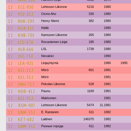
12
HMH-266
12
ECC-930
Lehtosen Liikenne
5216
1980
12
VJO-212
Osmo Aho
330
1980
12
RHB-293
Henry Niemi
382
1980
12
HGA-111
Kittilä
1980
12
KHB-701
Kamusen Liikenne
265
1980
12
LCU-676
Rovaniemen Linjat
185
1980
12
HLR-666
LSL
1738
1980
12
OJC-750
Nevakivi
1980
12
LEA-921
Linjayhtymä
1980
1995
12
KEL-112
Mörö
601
1981
12
KEL-312
Mörö
1981
12
HNH-712
Pekolan Liikenne
528
1981
12
HOB-412
Paunu
1169
1981
12
KEL-312
Makkonen
1981
12
XGM-907
Lehtosen Liikenne
5474
11.1981
12
UNM-552
E. Rantanen
611
1982
12
KET-682
Laitinen
146375
1982
12
UNM-552
Разные города
611
1982