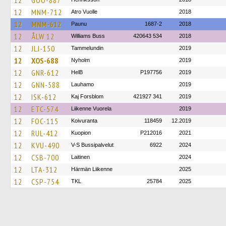
12
GOO-887
12
MNM-712
Atro Vuolle
2018
12
MNM-612
Paunu
1687-2
2018
12
ÅLW 12
Williams Buss
420643 534
2018
12
JLJ-150
Tammelundin
2019
12
XOS-688
Nyholm
2019
12
GNR-612
HelB
P197756
2019
12
GNN-588
Lauhamo
2019
12
ISK-612
Kaj Forsblom
421927 341
2019
12
ETC-574
Liikenne Vuorela
2019
12
FOC-115
Koivuranta
118459
12.2019
12
RUL-412
Kuopion
P212016
2021
12
KVU-490
V-S Bussipalvelut
6922
2024
12
CSB-700
Laitinen
2024
12
LTA-312
Härmän Liikenne
2025
12
CSP-754
TKL
25784
2025