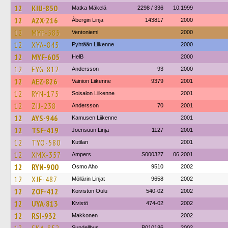
12
KIU-850
Matka Mäkelä
2298 / 336
10.1999
12
AZX-216
Åbergin Linja
143817
2000
12
MYF-585
Ventoniemi
2000
12
XYA-845
Pyhtään Liikenne
2000
12
MYF-605
HelB
2000
12
EYG-812
Andersson
93
2000
12
AEZ-826
Vainion Liikenne
9379
2001
12
RYN-175
Soisalon Liikenne
2001
12
ZIJ-238
Andersson
70
2001
12
AYS-946
Kamusen Liikenne
2001
12
TSF-419
Joensuun Linja
1127
2001
12
TYO-580
Kutilan
2001
12
XMX-357
Ampers
S000327
06.2001
12
RYN-900
Osmo Aho
9510
2002
12
XJF-487
Möllärin Linjat
9658
2002
12
ZOF-412
Koiviston Oulu
540-02
2002
12
UYA-813
Kivistö
474-02
2002
12
RSI-932
Makkonen
2002
Sundellbus
P010186
2002