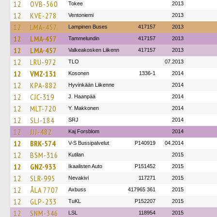
12
OVB-560
Tokee
2013
12
KVE-278
Ventoniemi
2013
12
LMA-457
Lampinen Buses
417157
2013
12
LMA-457
Tammelundin
417157
2013
12
LMA-457
Valkeakosken Liikenn
417157
2013
12
LRU-972
TLO
07.2013
12
VMZ-131
Kosonen
1336-1
2014
12
KPA-882
Hyvinkään Liikenne
2014
12
CJC-319
J. Haanpää
2014
12
MLT-720
Y. Makkonen
2014
12
SLJ-184
SRJ
2014
12
JJJ-482
Kaj Forsblom
2014
12
BRK-574
V-S Bussipalvelut
P140919
04.2014
12
BSM-316
Kutilan
2015
12
GNZ-933
Ikaalisten Auto
P151452
2015
12
SLR-995
Nevakivi
117271
2015
12
ÅLA 7707
Axbuss
417965 361
2015
12
GLP-233
TuKL
P152207
2015
12
SNM-346
LSL
118954
2015