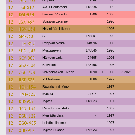
12
SGK-703
12
TGI-812
A & J Hautamäki
148336
1995
12
RGJ-364
Liikenne Vuorela
1706
1996
12
LGX-437
Soisalon Liikenne
1996
12
HGV-134
Hyvinkään Liikenne
1996
12
SPI-612
SLT
148591
1996
12
TLF-812
Pohjolan Matka
748-96
1996
12
SPG-943
Mustajärven
148545
1996
12
GCY-806
Hämeen Linja
24665
1996
12
GBX-804
Koiviston L
148496
1996
12
ZGC-729
Valkeakosken Liikenn
1690
01.1996
03.2023
12
UBF-872
Y. Makkonen
1889
1997
12
NCN-134
Rautalammin Auto
1997
12
TMF-625
Mäkela
24714
1997
12
OIB-912
Ingves
148623
1997
12
NCN-134
Rautalammin Auto
1997
12
ZGU-122
Metsälän Linja
4
1997
12
ZGO-903
Leiniön Liikenne
1997
12
OIB-912
Ingves Bussar
148623
1997