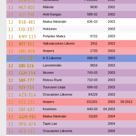
12
SKA-852
12
MLT-802
Mäkela
9630
2002
12
SLF-398
Antti Kangas
588-02
2002
12
RSB-481
Matka-Niinimäki
636-03
2003
12
FJO-337
Hokkinen
2003
12
KMY-113
Pohjolan Matka
9722
2003
12
NFF-512
Valkeakosken Liikenn
2911
2003
12
LMJ-459
Ampers
1720
2003
12
YFG-785
K-S Liikenne
698-03
2003
12
UBI-326
Lamminmäki
9816
2003
12
CGH-254
Itkonen
743-03
2003
12
SRF-777
Reissu Ruoti
710-03
2003
12
YEY-735
Tourusen Linjat
699-03
2003
12
AZX-314
Oravaisten Liikenne
84229
2003
12
VSZ-251
Ampers
151201
2003
09.2012
12
SRF-683
Koskinen
640-03
04.2003
12
GGM-981
Matka-Niinimäki
31183
2004
12
VPG-474
Tapio Lae
2004
12
HEY-322
Oravaisten Liikenne
2004