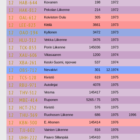
12
HAB-644
Kovanen
198
1972
12
HAK-812
Pekolan Liikenne
214
1972
12
OAL-612
Koiviston Oulu
305
1973
12
LEE-823
Kittilä
3661
1973
12
OAO-194
Kyllonen
3472
1973
12
HLU-312
Vekka Liikenne
3476
1973
12
TCK-853
Porin Liikenne
145036
1973
12
XAU-606
Viitasaaren
1200
1974
12
XBA-261
Keski-Suomi, прочие
537
1974
12
OBS-712
Nevakivi
301
12.1974
12
TCS-128
Kivistö
619
1975
12
RBU-971
Autolinjat
4078
1975
12
THV-512
Vesma
145417
1975
12
MBE-414
Ruponen
5265 / 75
1975
12
HCT-252
Kivistö
576
1975
12
THU-369
Ruohosen Liikenne
686
1975
1996
12
KBN-300
E. Ahonen
145414
1976
12
TJJ-602
Vainion Liikenne
816
1976
12
UHH-222
Paavo Sillanpää
145410
1976