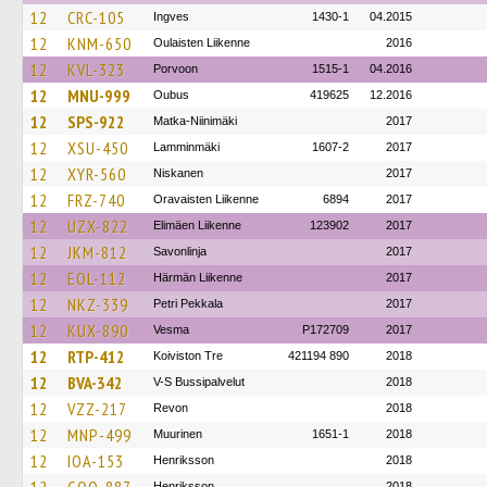
12
CRC-105
Ingves
1430-1
04.2015
12
KNM-650
Oulaisten Liikenne
2016
12
KVL-323
Porvoon
1515-1
04.2016
12
MNU-999
Oubus
419625
12.2016
12
SPS-922
Matka-Niinimäki
2017
12
XSU-450
Lamminmäki
1607-2
2017
12
XYR-560
Niskanen
2017
12
FRZ-740
Oravaisten Liikenne
6894
2017
12
UZX-822
Elimäen Liikenne
123902
2017
12
JKM-812
Savonlinja
2017
12
EOL-112
Härmän Liikenne
2017
12
NKZ-339
Petri Pekkala
2017
12
KUX-890
Vesma
P172709
2017
12
RTP-412
Koiviston Tre
421194 890
2018
12
BVA-342
V-S Bussipalvelut
2018
12
VZZ-217
Revon
2018
12
MNP-499
Muurinen
1651-1
2018
12
IOA-153
Henriksson
2018
Henriksson
2018