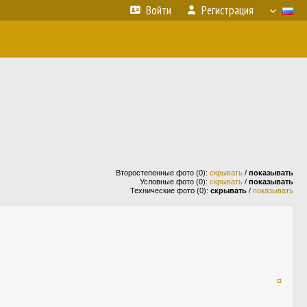
Войти
Регистрация
Второстепенные фото (0):
скрывать
/
показывать
Условные фото (0):
скрывать
/
показывать
Технические фото (0):
скрывать
/
показывать
¤