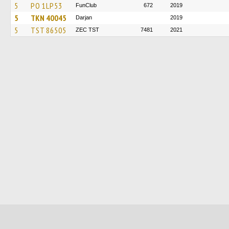
5
PO 1LP53
FunClub
672
2019
5
TKN 40045
Darjan
2019
5
TST 86505
ZEC TST
7481
2021