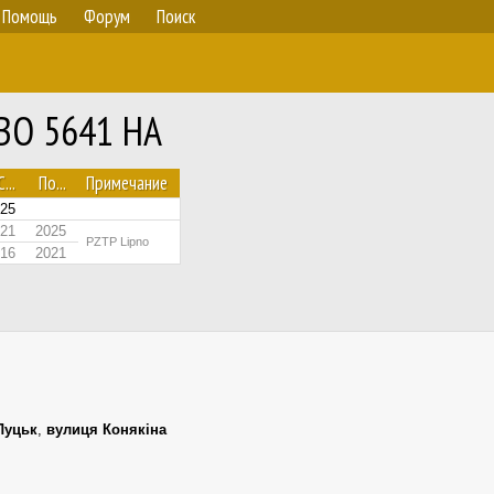
Помощь
Форум
Поиск
 BO 5641 HA
С...
По...
Примечание
025
21
2025
PZTP Lipno
016
2021
Луцьк
,
вулиця Конякіна