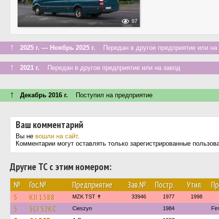
97
↑
2025 г. — Ноябрь 2025 г.
Передан в другое предприятие или на 
↑
2021 г.
Передан в другое предприятие или на завод
↑
Декабрь 2016 г.
Поступил на предприятие
Ваш комментарий
Вы не
вошли на сайт
.
Комментарии могут оставлять только зарегистрированные пользов
Другие ТС с этим номером:
№
Гос.№
Предприятие
Зав.№
Постр.
Утил.
Пр
5
KII 1588
MZK TST ✝
33946
1977
1998
5
SCI 52KC
Cieszyn
1984
Fi