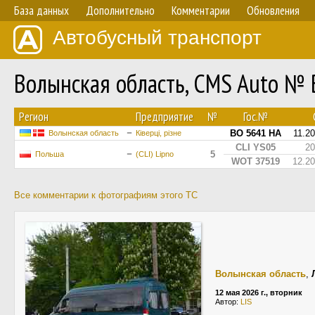
База данных
Дополнительно
Комментарии
Обновления
Автобусный транспорт
Волынская область, CMS Auto №
Регион
Предприятие
№
Гос.№
BO 5641 HA
11.2
Волынская область
Ківерці, різне
CLI YS05
20
5
Польша
(CLI) Lipno
WOT 37519
12.2
Все комментарии к фотографиям этого ТС
Волынская область
,
12 мая 2026 г., вторник
Автор:
LIS