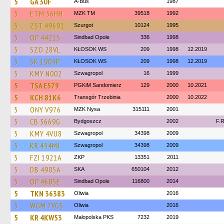
5
GA 30F
A-Bus
1987
5
ETM 56HH
MZK TM
39518
1992
5
ZST 49691
Szurgot
10124
1995
5
OP 44215
Sindbad Opole
336
1998
5
SZO 28VL
KŁOSOK WS
209
1998
12.2019
5
SK 1905P
KŁOSOK WS
209
1998
12.2019
5
KMY N002
Szwagropol
16
1999
5
TSA E579
PGKiM Sandomierz
129
2000
10.2021
5
KCH 81K6
Transgór Trzebinia
2000
10.2022
5
ONY V976
MZK Nysa
315111
2001
5
CB 3669G
Bydgoszcz
2002
F.
5
KMY 4VU8
Szwagropol
34398
2009
5
KR 454MJ
Szwagropol
34398
2009
5
FZI 1921A
ZKP
13351
2011
5
DB 4905A
SKA
650104
2012
5
OP 4605E
Sindbad Opole
116800
2014
5
TKN 36383
Oliwia
2016
5
WGM 7YG5
Oliwia
2016
5
KR 4KW53
Małopolska PKS
7232
2019