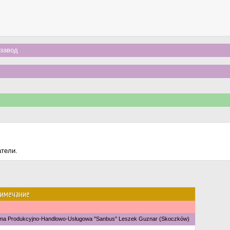
завод
атели.
имечание
rma Produkcyjno-Handlowo-Usługowa ''Sanbus'' Leszek Guznar (Skoczków)