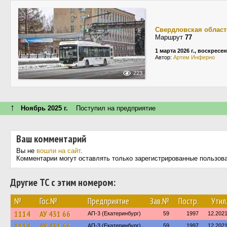
Свердловская област
Маршрут
77
1 марта 2026 г., воскресе
Автор:
Артем Инферно
223
↑
Ноябрь 2025 г.
Поступил на предприятие
Ваш комментарий
Вы не
вошли на сайт
.
Комментарии могут оставлять только зарегистрированные пользов
Другие ТС с этим номером:
№
Гос.№
Предприятие
Зав.№
Постр.
Утил
1114
АУ 431 66
АП-3 (Екатеринбург)
59
1997
12.202
1114
АУ 431 66
АП-3 (Екатеринбург)
59
1997
12.202