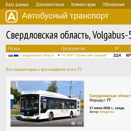
База данных
Дополнительно
Комментарии
Обновления
Автобусный транспорт
Свердловская область, Volgabus
Регион
Предприятие
№
1114
КР
Свердловская область
НТ МУП "Тагильский трамвай"
Все комментарии к фотографиям этого ТС
Свердловская област
Маршрут
77
17 июня 2026 г., среда
Автор:
Владичка
101