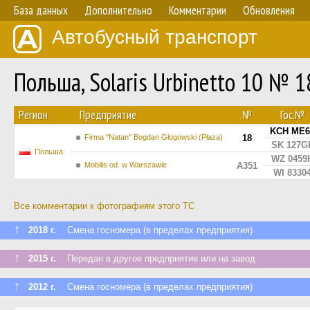
База данных
Дополнительно
Комментарии
Обновления
Автобусный транспорт
Польша, Solaris Urbinetto 10 № 1
Регион
Предприятие
№
Гос.№
KCH ME6
Firma ''Natan'' Bogdan Głogowski (Płaza)
18
SK 127G
Польша
WZ 0459
Mobilis od. w Warszawie
A351
WI 8330
Все комментарии к фотографиям этого ТС
↑
2018 г.
Смена госномера (в пределах предприятия)
↑
2015 г.
Передан в другое предприятие или на завод
↑
2012 г.
Смена госномера (в пределах предприятия)