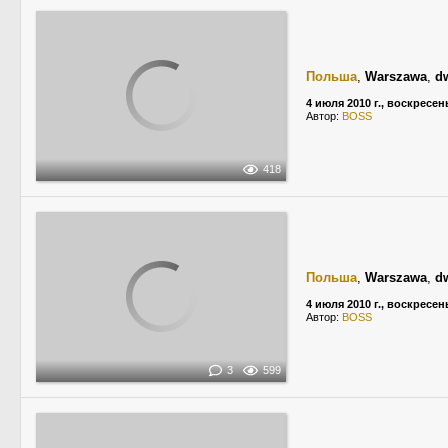
Польша
,
Warszawa
,
d
4 июля 2010 г., воскресен
Автор:
BOSS
418
Польша
,
Warszawa
,
d
4 июля 2010 г., воскресен
Автор:
BOSS
3
599