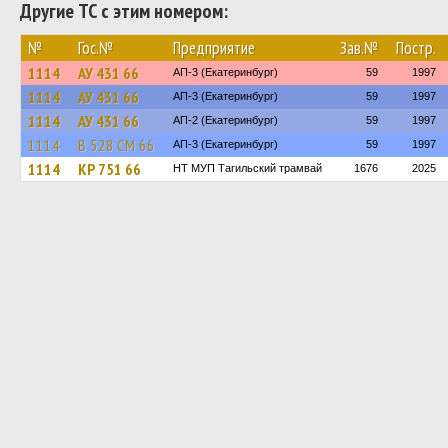
Другие ТС с этим номером:
№
Гос.№
Предприятие
Зав.№
Постр.
1114
АУ 431 66
АП-3 (Екатеринбург)
59
1997
1114
АУ 431 66
АП-3 (Екатеринбург)
59
1997
1114
АУ 431 66
АП-2 (Екатеринбург)
59
1997
1114
В 528 СМ 66
АП-3 (Екатеринбург)
59
1997
1114
КР 751 66
НТ МУП Тагильский трамвай
1676
2025