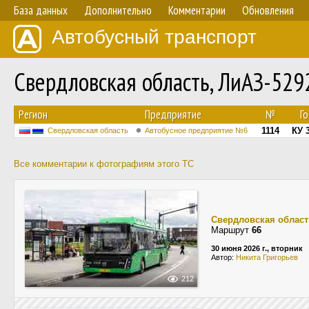
База данных
Дополнительно
Комментарии
Обновления
Автобусный транспорт
Свердловская область, ЛиАЗ-529
Регион
Предприятие
№
Г
1114
КУ 
Свердловская область
Автобусное предприятие №6
Все комментарии к фотографиям этого ТС
Свердловская област
Маршрут
66
30 июня 2026 г., вторник
Автор:
Никита Григорьев
212