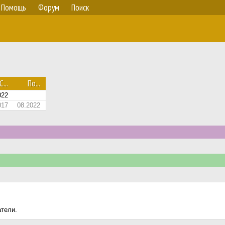
Помощь
Форум
Поиск
С...
По...
022
017
08.2022
атели.