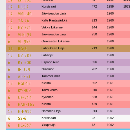
12
UL-12
Korsisaari
472
1959
197
12
VML-40
Järviseudun Linja
1960
12
TÄ-76
Kalle Rantasärkkä
213
1960
12
HY-571
Vekka Liikenne
144
1960
6
VLN-93
Järviseudun Linja
750
1960
6
VL-954
Oravaisten Liikenne
1960
12
BG-5
Lahnuksen Linja
213
1960
12
UZ-702
Lähilinjat
1960
6
BY-600
Espoon Auto
696
1960
6
IE-329
Niinivuori
702
1960
6
AI-833
Tammelundin
1960
12
HGI-12
Kivistö
892
1961
6
RY-409
Toimi Vento
910
1961
6
OF-214
Kyllonen
828
1961
6
HAB-165
Kivistö
429
1961
12
HH-916
Hämeen Linja
914
1961
6
SS-6
Korsisaari
231
1962
6
HC-657
Ykspetäjä
131
1962