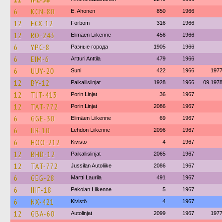
6
KCN-80
E. Ahonen
850
1966
12
ECX-12
Förbom
316
1966
12
RO-243
Elimäen Liikenne
456
1966
6
YPC-8
Разные города
1905
1966
6
EIM-6
Artturi Anttila
479
1966
6
UUY-20
Suni
422
1966
197
12
BY-12
Paikallislinjat
1928
1966
09.197
12
TJT-413
Porin Linjat
36
1967
12
TAT-772
Porin Linjat
2086
1967
6
GGE-30
Elimäen Liikenne
69
1967
6
IJR-10
Lehdon Liikenne
2096
1967
6
HOO-212
Kivistö
4
1967
12
BHD-12
Paikallislinjat
2065
1967
12
TAT-772
Jussilan Autoliike
2086
1967
6
GEG-28
Martti Laurila
491
1967
6
IHF-18
Pekolan Liikenne
5
1967
6
NX-421
Kivistö
4
1967
12
GBA-60
Autolinjat
2099
1967
197