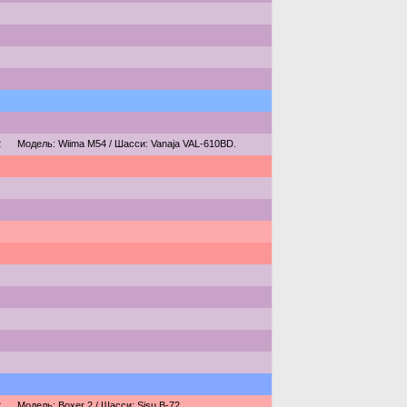
2
Модель: Wiima M54 / Шасси: Vanaja VAL-610BD.
2
Модель: Boxer 2 / Шасси: Sisu B-72.