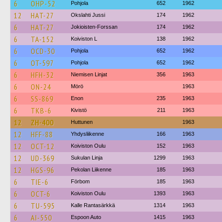
6
OHP-52
Pohjola
652
1962
12
HAT-27
Okslahti Jussi
174
1962
6
HAT-27
Jokioisten-Forssan
174
1962
6
TA-152
Koiviston L
138
1962
6
OCD-30
Pohjola
652
1962
6
OT-597
Pohjola
652
1962
6
HFH-32
Niemisen Linjat
356
1963
6
ON-24
Mörö
1963
6
SS-869
Enon
235
1963
6
TKB-6
Kivistö
211
1963
12
ZH-400
Huttunen
1963
12
HFF-88
Yhdysliikenne
166
1963
12
OCT-12
Koiviston Oulu
152
1963
12
UD-369
Sukulan Linja
1299
1963
12
HGS-96
Pekolan Liikenne
185
1963
6
TIE-6
Förbom
185
1963
6
OCT-6
Koiviston Oulu
1393
1963
6
TU-595
Kalle Rantasärkkä
1314
1963
6
AI-550
Espoon Auto
1415
1963