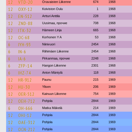
12
VTD-20
Oravaisten Liikenne
674
1968
12
OXY-12
Koiviston Oulu
1
1968
12
EN-512
Artturi Anttila
228
1968
12
ZND-88
Uusimaa, прочие
708
1968
12
ITK-32
Hämeen Linja
665
1968
12
OC-68
Korhonen Y A
53
1968
6
IYH-93
Niinivuori
2454
1968
6
IN-6
Riihimäen Liikenne
2454
1968
6
IA-6
Pirkanmaa, прочие
2248
1968
6
ZFP-14
Hangon Liikenne
2301
1968
6
IHZ-74
Anton Mäntylä
118
1968
12
HR-912
Paunu
215
1969
12
HU-30
Ylisen
206
1969
12
OER-512
Kainuun Liikenne
754
1969
12
OEH-712
Pohjola
2844
1969
6
OH-666
Matka Mäkelä
214
1969
12
OHJ-12
Pohjola
2844
1969
12
OAE-312
Pohjola
2844
1969
12
OCN-212
Pohjola
2844
1969