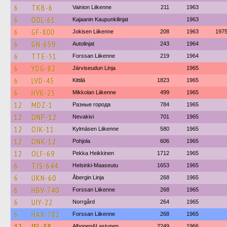
6
TKB-6
Vainion Liikenne
211
1963
6
ODL-61
Kajaanin Kaupunkilinjat
1963
6
GF-800
Jokisen Liikenne
208
1963
197
6
GN-659
Autolinjat
243
1964
6
TTE-51
Forssan Liikenne
219
1964
6
YDG-82
Järviseudun Linja
1965
6
LVD-45
Kittilä
1823
1965
6
HVK-25
Mikkolan Liikenne
499
1965
12
MDZ-1
Разные города
784
1965
12
ONP-12
Nevakivi
701
1965
12
OJK-11
Kylmäsen Liikenne
580
1965
12
ONK-12
Pohjola
606
1965
12
OLF-69
Pekka Heikkinen
1712
1965
6
TJS-644
Helsinki-Maaseutu
1653
1965
6
UKN-60
Åbergin Linja
268
1965
6
HBV-740
Forssan Liikenne
268
1965
6
UIY-22
Norrgård
264
1965
6
HAX-782
Forssan Liikenne
268
1965
12
IFL-38
Alhonen&Lastunen
2249
1966