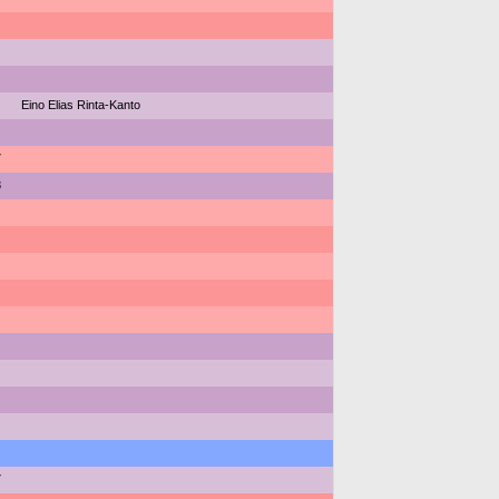
Eino Elias Rinta-Kanto
7
8
7