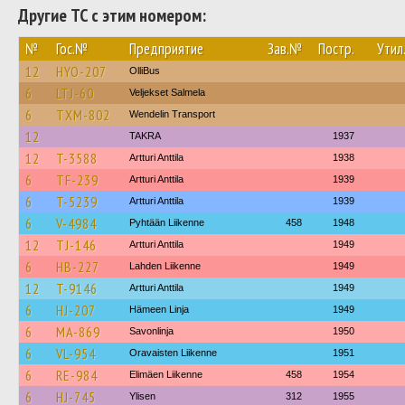
Другие ТС с этим номером:
№
Гос.№
Предприятие
Зав.№
Постр.
Утил
12
HYO-207
OlliBus
6
LTJ-60
Veljekset Salmela
6
TXM-802
Wendelin Transport
12
TAKRA
1937
12
T-3588
Artturi Anttila
1938
6
TF-239
Artturi Anttila
1939
6
T-5239
Artturi Anttila
1939
6
V-4984
Pyhtään Liikenne
458
1948
12
TJ-146
Artturi Anttila
1949
6
HB-227
Lahden Liikenne
1949
12
T-9146
Artturi Anttila
1949
6
HJ-207
Hämeen Linja
1949
6
MA-869
Savonlinja
1950
6
VL-954
Oravaisten Liikenne
1951
6
RE-984
Elimäen Liikenne
458
1954
6
HJ-745
Ylisen
312
1955