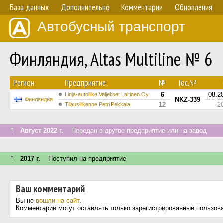
База данных
Дополнительно
Комментарии
Обновления
Автобусный транспорт
Финляндия, Altas Multiline № 6
Регион
Предприятие
№
Гос.№
6
08.2
Linja-autoliike Veljekset Laitinen Oy
NKZ-339
Финляндия
12
2
Tilausliikenne Petri Pekkala
↑
Август 2022 г.
Передан в другое предприятие или на завод
↑
2017 г.
Поступил на предприятие
Ваш комментарий
Вы не
вошли на сайт
.
Комментарии могут оставлять только зарегистрированные пользов