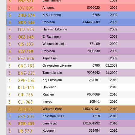
3
EHZ-321
Lamminmäki
2009
3
IOV-899
Ampers
S090020
2009
3
ZHU-374
K-S Liikenne
6765
2009
3
NKK-546
Porvoon
414466 689
2009
3
LPZ-523
Härmän Liikenne
2009
3
OCZ-145
E. Rantanen
2009
3
GIS-103
Westendin Linja
771-09
2009
3
CLV-759
Porvoon
P090230
2009
3
EEZ-626
Tapio Lae
2009
3
GNC-782
Oravaisten Liikenne
6790
02.2009
3
BNZ-226
Tammelundin
P095942
11.2009
3
XVE-636
Kaj Forsblom
254181
2010
3
KLU-111
Hokkinen
2010
3
CJF-766
Raahen
P084869
2010
3
CLI-965
Ingves
1054-1
2010
3
ÅL 4006
Williams Buss
415397 131
2010
3
EKY-803
Koiviston Oulu
4218
2010
3
BOB-403
Länsilinjat
B01001992
2010
3
IJR-579
Kosonen
352484
2010