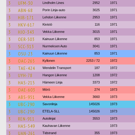
3
UFM-30
Lindholm Lines
2952
1971
3
ABN-68
Porin Linja-auto
3025
1971
3
HJB-171
Lehdon Liikenne
2953
1971
3
HKV-617
Kivistö
116
1971
3
HJO-343
Vekka Liikenne
3015
1971
3
OER-503
Kainuun Liikenne
853
1971
3
SCC-313
Nurmeksen Auto
3041
1971
3
OSU-23
Kainuun Liikenne
853
1971
3
OAC-265
Kyllonen
2253 / 72
1972
3
TAE-424
Wendelin Transport
187
1972
3
UYH-78
Hangon Liikenne
1208
1972
3
HAS-215
Hämeen Linja
3373
1972
3
OAE-603
Mörö
274
1973
3
ABS-951
Vekka Liikenne
3660
1973
3
UBC-290
Savonlinja
145026
1973
3
UBC-290
ETELA-SLL
145026
1973
3
REN-911
Autolinjat
3553
1973
3
HAS-549
Kauhavan Liikenne
1973
3
UAN-261
Tidstrand
355
1973