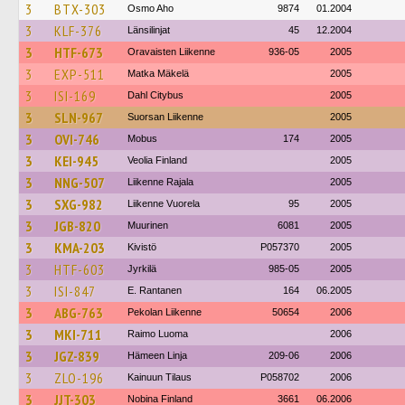
3
BTX-303
Osmo Aho
9874
01.2004
3
KLF-376
Länsilinjat
45
12.2004
3
HTF-673
Oravaisten Liikenne
936-05
2005
3
EXP-511
Matka Mäkelä
2005
3
ISI-169
Dahl Citybus
2005
3
SLN-967
Suorsan Liikenne
2005
3
OVI-746
Mobus
174
2005
3
KEI-945
Veolia Finland
2005
3
NNG-507
Liikenne Rajala
2005
3
SXG-982
Liikenne Vuorela
95
2005
3
JGB-820
Muurinen
6081
2005
3
KMA-203
Kivistö
P057370
2005
3
HTF-603
Jyrkilä
985-05
2005
3
ISI-847
E. Rantanen
164
06.2005
3
ABG-763
Pekolan Liikenne
50654
2006
3
MKI-711
Raimo Luoma
2006
3
JGZ-839
Hämeen Linja
209-06
2006
3
ZLO-196
Kainuun Tilaus
P058702
2006
3
JJT-303
Nobina Finland
3661
06.2006