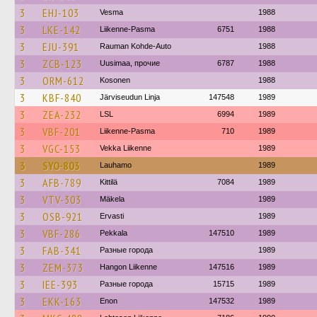
3
EHJ-103
Vesma
1988
3
LKE-142
Liikenne-Pasma
6751
1988
3
EJU-391
Rauman Kohde-Auto
1988
3
ZCB-123
Uusimaa, прочие
6787
1988
3
ORM-612
Kosonen
1988
3
KBF-840
Järviseudun Linja
147548
1989
3
ZEA-232
LSL
6994
1989
3
VBF-201
Liikenne-Pasma
710
1989
3
VGC-153
Vekka Liikenne
1989
3
SYO-803
Lauhamo
1989
3
AFB-789
Kittilä
7084
1989
3
VTV-303
Mäkela
1989
3
OSB-921
Ervasti
1989
3
VBF-286
Pekkala
147510
1989
3
FAB-341
Разные города
1989
3
ZEM-373
Hangon Liikenne
147516
1989
3
IEE-393
Разные города
15715
1989
3
EKK-163
Enon
147532
1989