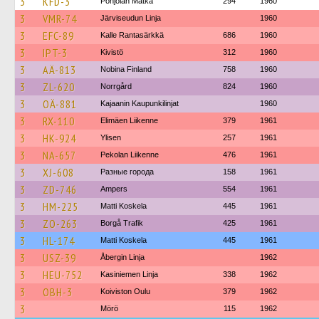
3
KFD-3
Pohjolan Matka
294
1960
3
VMR-74
Järviseudun Linja
1960
3
EFC-89
Kalle Rantasärkkä
686
1960
3
IPT-3
Kivistö
312
1960
3
AÄ-813
Nobina Finland
758
1960
3
ZL-620
Norrgård
824
1960
3
OÄ-881
Kajaanin Kaupunkilinjat
1960
3
RX-110
Elimäen Liikenne
379
1961
3
HK-924
Ylisen
257
1961
3
NA-657
Pekolan Liikenne
476
1961
3
XJ-608
Разные города
158
1961
3
ZD-746
Ampers
554
1961
3
HM-225
Matti Koskela
445
1961
3
ZO-263
Borgå Trafik
425
1961
3
HL-174
Matti Koskela
445
1961
3
USZ-39
Åbergin Linja
1962
3
HEU-752
Kasiniemen Linja
338
1962
3
OBH-3
Koiviston Oulu
379
1962
3
Mörö
115
1962