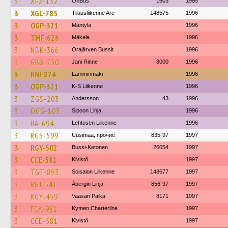
3
XFZ-132
OlliBus
1603
1995
3
XGL-785
Tilausliikenne Are
148575
1996
3
OGP-321
Mäntylä
1996
3
TMF-626
Mäkela
1996
3
NBK-366
Orajärven Bussit
1996
3
GBX-730
Jani Rinne
8000
1996
3
RNI-874
Lamminmäki
1996
3
OGP-321
K-S Liikenne
1996
3
ZGS-203
Andersson
43
1996
3
OGG-105
Sipoon Linja
1996
3
IIA-694
Lehtosen Liikenne
1996
3
RGS-599
Uusimaa, прочие
835-97
1997
3
RGY-502
Bussi-Ketonen
26054
1997
3
CCE-581
Kivistö
1997
3
TGT-893
Soisalon Liikenne
148677
1997
3
RGJ-541
Åbergin Linja
856-97
1997
3
RGY-459
Vaasan Paika
8171
1997
3
FCA-981
Kymen Charterline
1997
3
CCE-581
Kivistö
1997