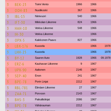
3
BEK-23
Toimi Vento
1966
1966
3
OOH-83
Nuolikoski
367
1966
3
IBL-15
Niinivuori
540
1966
3
IFT-30
Mikkolan Liikenne
824
1966
3
HAH-10
Vekka Liikenne
548
1966
3
IH-30
Vekka Liikenne
1966
3
OPX-5
Kaikkonen Paavo
827
1966
3
LBX-176
Kuusela
1966
1978
3
LHH-25
Kuusela
1966
1978
3
BY-12
Saaren Auto
1928
1966
09.1978
3
ERZ-6
Kauhavan Liikenne
9
1967
3
UPX-90
Aaltonen
2146
1967
3
SEP-40
Enon
241
1967
3
BPE-78
Porin Linjat
2212
1967
3
RBL-781
Elimäen Liikenne
27
1967
3
ZAA-71
Porvoon
2143
1967
3
BHS-3
Paikallislinjat
2086
1967
3
BPE-78
Vähärauman
2212
1967