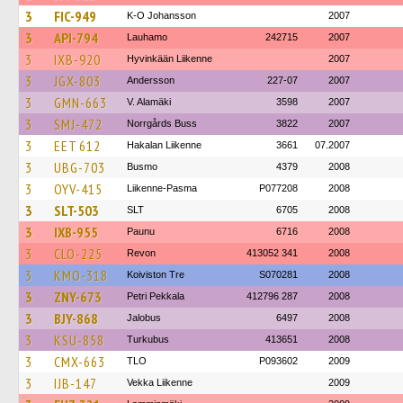
3
FIC-949
K-O Johansson
2007
3
API-794
Lauhamo
242715
2007
3
IXB-920
Hyvinkään Liikenne
2007
3
JGX-803
Andersson
227-07
2007
3
GMN-663
V. Alamäki
3598
2007
3
SMJ-472
Norrgårds Buss
3822
2007
3
EET 612
Hakalan Liikenne
3661
07.2007
3
UBG-703
Busmo
4379
2008
3
OYV-415
Liikenne-Pasma
P077208
2008
3
SLT-503
SLT
6705
2008
3
IXB-955
Paunu
6716
2008
3
CLO-225
Revon
413052 341
2008
3
KMO-318
Koiviston Tre
S070281
2008
3
ZNY-673
Petri Pekkala
412796 287
2008
3
BJY-868
Jalobus
6497
2008
3
KSU-858
Turkubus
413651
2008
3
CMX-663
TLO
P093602
2009
3
IJB-147
Vekka Liikenne
2009