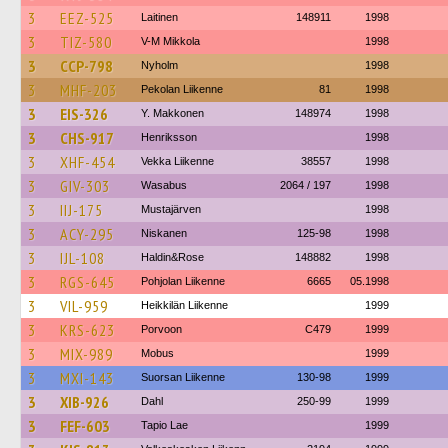
3
EEZ-525
Laitinen
148911
1998
3
TIZ-580
V-M Mikkola
1998
3
CCP-798
Nyholm
1998
3
MHF-203
Pekolan Liikenne
81
1998
3
EIS-326
Y. Makkonen
148974
1998
3
CHS-917
Henriksson
1998
3
XHF-454
Vekka Liikenne
38557
1998
3
GIV-303
Wasabus
2064 / 197
1998
3
IIJ-175
Mustajärven
1998
3
ACY-295
Niskanen
125-98
1998
3
IJL-108
Haldin&Rose
148882
1998
3
RGS-645
Pohjolan Liikenne
6665
05.1998
3
VIL-959
Heikkilän Liikenne
1999
3
KRS-623
Porvoon
C479
1999
3
MIX-989
Mobus
1999
3
MXI-143
Suorsan Liikenne
130-98
1999
3
XIB-926
Dahl
250-99
1999
3
FEF-603
Tapio Lae
1999