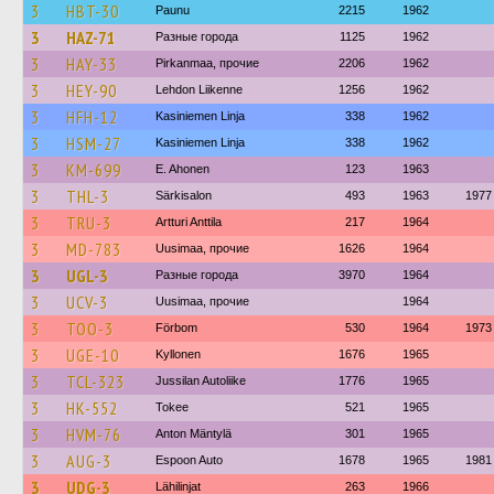
3
HBT-30
Paunu
2215
1962
3
HAZ-71
Разные города
1125
1962
3
HAY-33
Pirkanmaa, прочие
2206
1962
3
HEY-90
Lehdon Liikenne
1256
1962
3
HFH-12
Kasiniemen Linja
338
1962
3
HSM-27
Kasiniemen Linja
338
1962
3
KM-699
E. Ahonen
123
1963
3
THL-3
Särkisalon
493
1963
1977
3
TRU-3
Artturi Anttila
217
1964
3
MD-783
Uusimaa, прочие
1626
1964
3
UGL-3
Разные города
3970
1964
3
UCV-3
Uusimaa, прочие
1964
3
TOO-3
Förbom
530
1964
1973
3
UGE-10
Kyllonen
1676
1965
3
TCL-323
Jussilan Autoliike
1776
1965
3
HK-552
Tokee
521
1965
3
HVM-76
Anton Mäntylä
301
1965
3
AUG-3
Espoon Auto
1678
1965
1981
3
UDG-3
Lähilinjat
263
1966