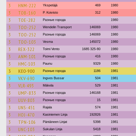
3
HNM-222
Ykspetäjä
469
1980
3
TOB-160
P. Koivisto
312
1980
3
TOE-282
Разные города
1980
3
TOO-252
Wendelin Transport
146069
1980
3
TOO-252
Разные города
146069
1980
3
TOO-103
Vesma
145072
1980
3
REX-322
Toimi Vento
1685 325-80
1980
3
ANM-101
Разные города
416
1980
3
HMC-103
Paunu
9329
1980
3
KEO-900
Разные города
1186
1981
3
VKV-690
Ingves Bussar
504
1981
3
VLR-493
Mäkela
529
1981
3
UMP-833
Разные города
146168
1981
3
UUV-803
Разные города
15
1981
3
UNS-451
Rajala
574
1981
3
HOJ-470
Kasiniemen Linja
192826
1981
3
TPN-106
Päntäneen Linjat
5398
1981
3
UNC-103
Sukulan Linja
5418
1981