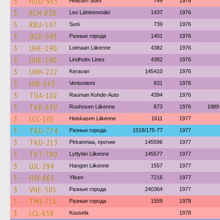
3
HUO-935
Hellsten Soini
749
1976
3
RCH-838
Leo Lähteenmäki
1437
1976
3
RBU-107
Suni
739
1976
3
OCU-593
Разные города
1401
1976
3
UHE-190
Loimaan Liikenne
4382
1976
3
UHE-190
Lindholm Lines
4382
1976
3
UHH-222
Keravan
145410
1976
3
HJB-163
Ventoniemi
831
1976
3
TUA-102
Rauman Kohde-Auto
4394
1976
3
TKK-639
Ruohosen Liikenne
873
1976
1989
3
LCC-101
Heiskasen Liikenne
1611
1977
3
TKU-774
Разные города
1518/175-77
1977
3
TKU-213
Pirkanmaa, прочие
145596
1977
3
TKT-780
Lyttylän Liikenne
145577
1977
3
UJL-294
Hangon Liikenne
1557
1977
3
HJV-863
Ylisen
7216
1977
3
VHE-505
Разные города
240364
1977
3
TMJ-716
Разные города
1559
1978
3
LCL-658
Kuusela
1978