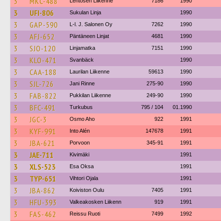
3
MKC-488
Lehtosen Liikenne
7186
1990
3
UFI-806
Sukulan Linja
1990
3
GAP-590
L-l. J. Salonen Oy
7262
1990
3
AFJ-652
Päntäneen Linjat
4681
1990
3
SJO-120
Linjamatka
7151
1990
3
KLO-471
Svanbäck
1990
3
CAA-188
Laurilan Liikenne
59613
1990
3
SJL-726
Jani Rinne
275-90
1990
3
FAB-822
Pukkilan Liikenne
249-90
1990
3
BFC-491
Turkubus
795 / 104
01.1990
3
JGC-3
Osmo Aho
922
1991
3
KYF-991
Into Alén
147678
1991
3
JBA-621
Porvoon
345-91
1991
3
JAE-711
Kivimäki
1991
3
XLS-523
Esa Oksa
1991
3
TYP-651
Vihtori Ojala
1991
3
JBA-862
Koiviston Oulu
7405
1991
3
HFU-393
Valkeakosken Liikenn
919
1991
3
FAS-462
Reissu Ruoti
7499
1992