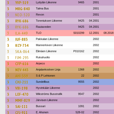
3
YVP-519
Lyttylän Liikenne
9465
2001
3
MRG-840
Talma Bus
2001
3
NEO-520
Revon
2001
3
RYK-686
Toreniuksen Liikenne
9425
04.2001
3
RYK-686
Rautaveden
9425
04.2001
3
ILA-449
TLO
S010299
12.2001
08.2018
3
IUF-883
Pakkalan Liikenne
2002
3
KCY-754
Mannerkiven Liikenne
2002
3
SKA-864
Elimäen Liikenne
P010162
2002
3
FJM-295
Rukahuolto
2002
3
CFP-616
Arpeco
2002
3
NEV-443
Anjalankosken Linja
1368
2002
3
AHI-359
S & P Lehtonen
22
2002
3
CHJ-211
Sundellbus
9555
2002
3
VBI-198
Hyvinkään Liikenne
2002
3
LEF-470
Wikströms Busstrafik
9547
2002
3
MMF-829
Järvisen Liikenne
2002
3
SAI-111
Bussari
1091
2002
3
CFJ-911
E. Ahonen
528-02
2002