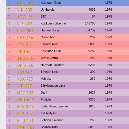
3
OHA-903
Koiviston Oulu
1978
3
VHJ-603
U. Hakola
4635
1978
3
AKV-108
STA
84
1978
3
VLS-703
Kokkolan Liikenne
145760
1978
3
HUN-903
Hämeen Linja
4752
1978
3
UKX-316
Osmo Aho
202
1979
3
AMJ-803
Espoon Auto
5003
1979
3
OKH-603
Koiviston Oulu
9285
1979
3
TNO-903
Artturi Anttila
286
1979
3
OHR-516
Härmän Liikenne
9236
1979
3
XCX-503
Töysän Linja
309
1979
3
VOX-773
Mäkela
230
1979
3
VJP-827
Järviseudun Linja
1979
3
MCC-502
Dahl
1627
1979
3
OKH-603
Pohjola
9285
1979
3
RES-920
Etelä-Savo, прочие
1615
1979
3
ALP-307
J & A Mylläri
1979
3
HTU-121
Lehdon Liikenne
269
1979
3
AMO-603
Saaren Auto
5015
1979