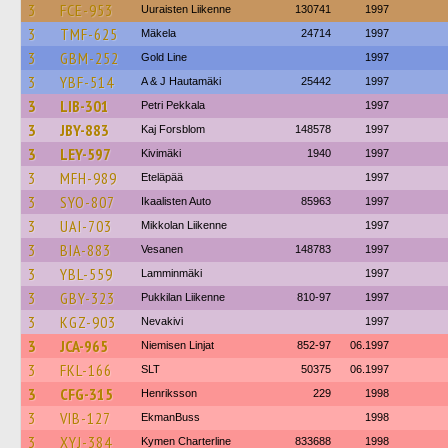
3
FCE-953
Uuraisten Liikenne
130741
1997
3
TMF-625
Mäkela
24714
1997
3
GBM-252
Gold Line
1997
3
YBF-514
A & J Hautamäki
25442
1997
3
LIB-301
Petri Pekkala
1997
3
JBY-883
Kaj Forsblom
148578
1997
3
LEY-597
Kivimäki
1940
1997
3
MFH-989
Eteläpää
1997
3
SYO-807
Ikaalisten Auto
85963
1997
3
UAI-703
Mikkolan Liikenne
1997
3
BIA-883
Vesanen
148783
1997
3
YBL-559
Lamminmäki
1997
3
GBY-323
Pukkilan Liikenne
810-97
1997
3
KGZ-903
Nevakivi
1997
3
JCA-965
Niemisen Linjat
852-97
06.1997
3
FKL-166
SLT
50375
06.1997
3
CFG-315
Henriksson
229
1998
3
VIB-127
EkmanBuss
1998
3
XYJ-384
Kymen Charterline
833688
1998