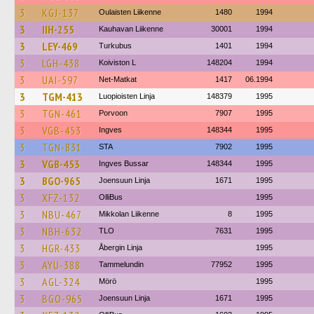
3
KGJ-137
Oulaisten Liikenne
1480
1994
3
IIH-255
Kauhavan Liikenne
30001
1994
3
LEY-469
Turkubus
1401
1994
3
LGH-438
Koiviston L
148204
1994
3
UAI-597
Net-Matkat
1417
06.1994
3
TGM-413
Luopioisten Linja
148379
1995
3
TGN-461
Porvoon
7907
1995
3
VGB-453
Ingves
148344
1995
3
TGN-831
STA
7902
1995
3
VGB-453
Ingves Bussar
148344
1995
3
BGO-965
Joensuun Linja
1671
1995
3
XFZ-132
OlliBus
1995
3
NBU-467
Mikkolan Liikenne
8
1995
3
NBH-632
TLO
7631
1995
3
HGR-433
Åbergin Linja
1995
3
AYU-388
Tammelundin
77952
1995
3
AGL-324
Mörö
1995
3
BGO-965
Joensuun Linja
1671
1995