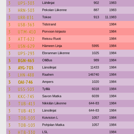
3
UPS-303
Lähilinjat
902
1983
3
HRN-503
Pekolan Liikenne
887
1983
3
URR-831
Tokee
913
11.1983
3
USB-363
Tidstrand
1984
3
UTM-410
Porvoon kirjasto
1984
3
ATT-622
Reissu Ruoti
1984
3
USN-629
Hämeen Linja
5995
1984
3
UPS-293
Elorannan Liikenne
1025
1984
3
BGN-465
OlliBus
989
1984
3
AYG-703
Länsilinjat
11433
1984
3
LHN-488
Raahen
146740
1984
3
OAI-746
Ampers
1020
1984
3
USS-503
Tyllilä
6018
1984
3
KKC-745
Savon Matka
6039
1984
3
TUB-413
Nikkilän Liikenne
644-83
1984
3
TUB-413
Länsilinjat
644-83
1984
3
TOB-103
Koiviston L
1057
1984
3
TOB-103
Pohjolan Matka
1057
1984
3
HTB-330
LSL
1984