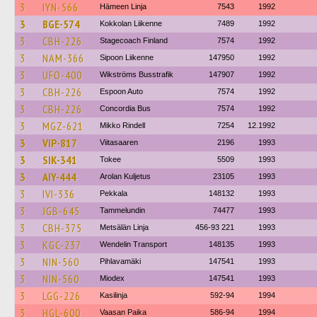
3
IYN-566
Hämeen Linja
7543
1992
3
BGE-574
Kokkolan Liikenne
7489
1992
3
CBH-226
Stagecoach Finland
7574
1992
3
NAM-366
Sipoon Liikenne
147950
1992
3
UFO-400
Wikströms Busstrafik
147907
1992
3
CBH-226
Espoon Auto
7574
1992
3
CBH-226
Concordia Bus
7574
1992
3
MGZ-621
Mikko Rindell
7254
12.1992
3
VIP-817
Viitasaaren
2196
1993
3
SIK-341
Tokee
5509
1993
3
AIY-444
Arolan Kuljetus
23105
1993
3
IVI-336
Pekkala
148132
1993
3
JGB-645
Tammelundin
74477
1993
3
CBH-375
Metsälän Linja
456-93 221
1993
3
KGC-237
Wendelin Transport
148135
1993
3
NIN-560
Pihlavamäki
147541
1993
3
NIN-560
Miodex
147541
1993
3
LGG-226
Kasilinja
592-94
1994
3
HGL-600
Vaasan Paika
586-94
1994