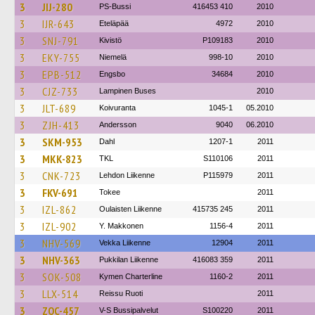
3
JIJ-280
PS-Bussi
416453 410
2010
3
IJR-643
Eteläpää
4972
2010
3
SNJ-791
Kivistö
P109183
2010
3
EKY-755
Niemelä
998-10
2010
3
EPB-512
Engsbo
34684
2010
3
CJZ-733
Lampinen Buses
2010
3
JLT-689
Koivuranta
1045-1
05.2010
3
ZJH-413
Andersson
9040
06.2010
3
SKM-953
Dahl
1207-1
2011
3
MKK-823
TKL
S110106
2011
3
CNK-723
Lehdon Liikenne
P115979
2011
3
FKV-691
Tokee
2011
3
IZL-862
Oulaisten Liikenne
415735 245
2011
3
IZL-902
Y. Makkonen
1156-4
2011
3
NHV-569
Vekka Liikenne
12904
2011
3
NHV-363
Pukkilan Liikenne
416083 359
2011
3
SOK-508
Kymen Charterline
1160-2
2011
3
LLX-514
Reissu Ruoti
2011
3
ZOC-457
V-S Bussipalvelut
S100220
2011