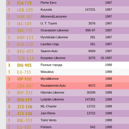
3
ECA-728
Perhe Eero
1987
3
LKB-193
Kuusela
147231
1987
3
HXR-387
Alhonen&Lastunen
1987
3
IAC-103
U. T. Tuomi
3576
1987
3
VRK-755
Oravaisten Liikenne
895-87
1987
3
HXP-115
Hyvinkään Liikenne
281
1987
3
BCN-128
Laurilan Linja
261
1987
3
BEU-433
Saaren Auto
6609
1987
3
TOB-114
Korpelan Liikenne
2076
02.1987
3
EHJ-903
Разные города
1988
3
EJJ-753
Wasabus
1988
3
VIP-950
Mynäliikenne
1988
3
ZBA-807
Rautalammin Auto
6672
1988
3
RYP-333
Härmän Liikenne
30299
1988
3
EHA-199
Lyttylän Liikenne
147281
1988
3
ZCS-106
ML-Charter
13722
1988
3
ZCS-106
Jani Rinne
13722
1988
3
RNL-333
Toimi Vento
1988
3
EJJ-303
Förbom
542
1988