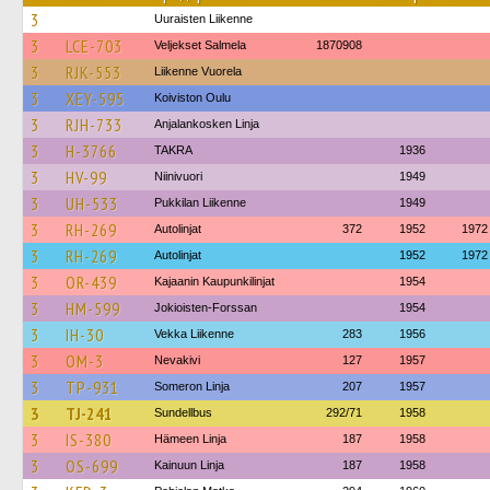
3
Uuraisten Liikenne
3
LCE-703
Veljekset Salmela
1870908
3
RJK-553
Liikenne Vuorela
3
XEY-595
Koiviston Oulu
3
RJH-733
Anjalankosken Linja
3
H-3766
TAKRA
1936
3
HV-99
Niinivuori
1949
3
UH-533
Pukkilan Liikenne
1949
3
RH-269
Autolinjat
372
1952
1972
3
RH-269
Autolinjat
1952
1972
3
OR-439
Kajaanin Kaupunkilinjat
1954
3
HM-599
Jokioisten-Forssan
1954
3
IH-30
Vekka Liikenne
283
1956
3
OM-3
Nevakivi
127
1957
3
TP-931
Someron Linja
207
1957
3
TJ-241
Sundellbus
292/71
1958
3
IS-380
Hämeen Linja
187
1958
3
OS-699
Kainuun Linja
187
1958