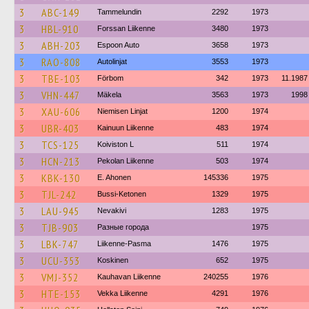
3
ABC-149
Tammelundin
2292
1973
3
HBL-910
Forssan Liikenne
3480
1973
3
ABH-203
Espoon Auto
3658
1973
3
RAO-808
Autolinjat
3553
1973
3
TBE-103
Förbom
342
1973
11.1987
3
VHN-447
Mäkela
3563
1973
1998
3
XAU-606
Niemisen Linjat
1200
1974
3
UBR-403
Kainuun Liikenne
483
1974
3
TCS-125
Koiviston L
511
1974
3
HCN-213
Pekolan Liikenne
503
1974
3
KBK-130
E. Ahonen
145336
1975
3
TJL-242
Bussi-Ketonen
1329
1975
3
LAU-945
Nevakivi
1283
1975
3
TJB-903
Разные города
1975
3
LBK-747
Liikenne-Pasma
1476
1975
3
UCU-353
Koskinen
652
1975
3
VMJ-352
Kauhavan Liikenne
240255
1976
3
HTE-153
Vekka Liikenne
4291
1976