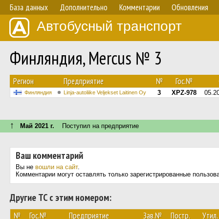
База данных
Дополнительно
Комментарии
Обновления
Автобусный транспорт
Финляндия, Mercus № 3
Регион
Предприятие
№
Гос.№
3
XPZ-978
05.2
Финляндия
Linja-autoliike Veljekset Laitinen Oy
↑
Май 2021 г.
Поступил на предприятие
Ваш комментарий
Вы не
вошли на сайт
.
Комментарии могут оставлять только зарегистрированные пользов
Другие ТС с этим номером:
№
Гос.№
Предприятие
Зав.№
Постр.
Утил.