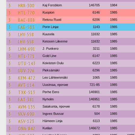
3
HRX-300
Kaj Forsblom
146705
1984
3
HTL-770
Kuopion
6146
1985
3
BAE-888
Reissu Ruoti
6206
1985
3
EAE-503
Porin Linjat
1143
1985
3
LHV-558
Kuusela
11632
1985
3
LHV-558
Ketosen Liikenne
11632
1985
3
LHM-691
J. Punkero
3211
1985
3
HTL-771
Gold Line
6147
1985
3
UTU-143
Koiviston Oulu
6223
1985
3
UUV-226
Pieksämäki
6296
1985
3
KFM-472
Leo Lähteenmäki
1065
1985
3
AVT-114
Uusimaa, прочие
721-85
1985
3
TXK-513
Perhe Eero
146901
1985
3
EAT-381
Nyholm
146951
1985
3
AVM-135
Satakunta, прочие
6178
1985
3
VKV-690
Ingves Bussar
504
1985
3
ASV-123
Hämeen Linja
6113
1985
3
ONA-842
Kutilan
146672
1985