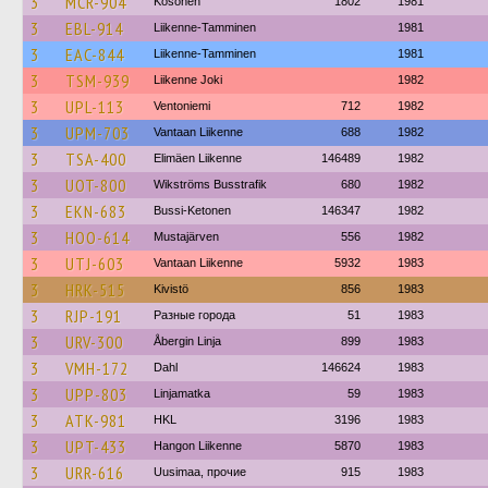
3
MCR-904
Kosonen
1802
1981
3
EBL-914
Liikenne-Tamminen
1981
3
EAC-844
Liikenne-Tamminen
1981
3
TSM-939
Liikenne Joki
1982
3
UPL-113
Ventoniemi
712
1982
3
UPM-703
Vantaan Liikenne
688
1982
3
TSA-400
Elimäen Liikenne
146489
1982
3
UOT-800
Wikströms Busstrafik
680
1982
3
EKN-683
Bussi-Ketonen
146347
1982
3
HOO-614
Mustajärven
556
1982
3
UTJ-603
Vantaan Liikenne
5932
1983
3
HRK-515
Kivistö
856
1983
3
RJP-191
Разные города
51
1983
3
URV-300
Åbergin Linja
899
1983
3
VMH-172
Dahl
146624
1983
3
UPP-803
Linjamatka
59
1983
3
ATK-981
HKL
3196
1983
3
UPT-433
Hangon Liikenne
5870
1983
3
URR-616
Uusimaa, прочие
915
1983