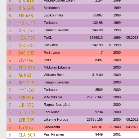
3
KIS-813
Valkeakosken Liikenn
2194
1999
3
HIS-305
Makkonen
1999
3
FIY-653
Lepikonmäki
25067
1999
3
MXI-143
Turkubus
130-98
1999
3
XIB-937
Elimäen Liikenne
246-99
1999
3
KYA-799
TuKL
1836013
1999
05.2015
3
XIB-882
Koskinen
242-99
10.1999
3
EAE-503
Porin Linjat
7
2000
3
ZIV-756
HelB
8497
2000
3
CFG-333
Mikkolan Liikenne
2000
3
ÅLP 33
Williams Buss
319-00
2000
3
XIB-915
Hangon Liikenne
2000
3
MYF-264
Turkubus
8509
2000
3
LYB-326
V-M Mikkola
2175 / 347
2000
3
LIB-932
Ragnar Norrgård
2000
3
GCS-502
Jani Rinne
9234
2000
3
LYB-389
Liikenne Norppa
2375 / 156
2000
09.2022
3
JCY-835
Koivuranta
149181
02.2000
04.2022
3
CLA-300
Pasi Piirainen
9449
2001