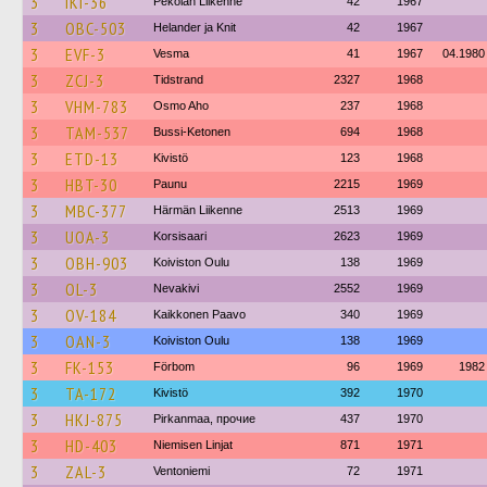
3
IKI-36
Pekolan Liikenne
42
1967
3
OBC-503
Helander ja Knit
42
1967
3
EVF-3
Vesma
41
1967
04.1980
3
ZCJ-3
Tidstrand
2327
1968
3
VHM-783
Osmo Aho
237
1968
3
TAM-537
Bussi-Ketonen
694
1968
3
ETD-13
Kivistö
123
1968
3
HBT-30
Paunu
2215
1969
3
MBC-377
Härmän Liikenne
2513
1969
3
UOA-3
Korsisaari
2623
1969
3
OBH-903
Koiviston Oulu
138
1969
3
OL-3
Nevakivi
2552
1969
3
OV-184
Kaikkonen Paavo
340
1969
3
OAN-3
Koiviston Oulu
138
1969
3
FK-153
Förbom
96
1969
1982
3
TA-172
Kivistö
392
1970
3
HKJ-875
Pirkanmaa, прочие
437
1970
3
HD-403
Niemisen Linjat
871
1971
3
ZAL-3
Ventoniemi
72
1971