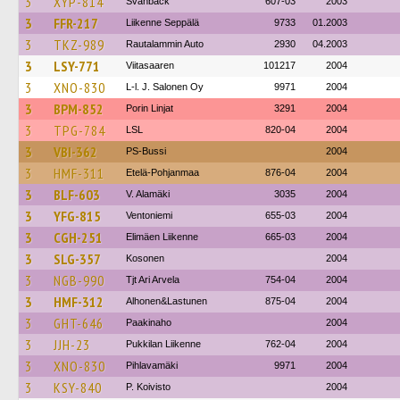
3
XYP-814
Svanbäck
607-03
2003
3
FFR-217
Liikenne Seppälä
9733
01.2003
3
TKZ-989
Rautalammin Auto
2930
04.2003
3
LSY-771
Viitasaaren
101217
2004
3
XNO-830
L-l. J. Salonen Oy
9971
2004
3
BPM-852
Porin Linjat
3291
2004
3
TPG-784
LSL
820-04
2004
3
VBI-362
PS-Bussi
2004
3
HMF-311
Etelä-Pohjanmaa
876-04
2004
3
BLF-603
V. Alamäki
3035
2004
3
YFG-815
Ventoniemi
655-03
2004
3
CGH-251
Elimäen Liikenne
665-03
2004
3
SLG-357
Kosonen
2004
3
NGB-990
Tjt Ari Arvela
754-04
2004
3
HMF-312
Alhonen&Lastunen
875-04
2004
3
GHT-646
Paakinaho
2004
3
JJH-23
Pukkilan Liikenne
762-04
2004
3
XNO-830
Pihlavamäki
9971
2004
3
KSY-840
P. Koivisto
2004