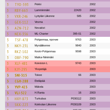
3
TYO-593
Pekki
2002
3
RBY-663
Lamminmäki
22420
2002
3
VXR-246
Lyttylän Liikenne
585
2002
3
GEX-112
Vesma
2002
3
AZN-712
Nevakivi
2002
3
NEX-356
ML-Charter
395-01
2002
3
TSF-478
Pohjanmaa, прочие
9763
2003
3
NKY-231
Mynäliikenne
9840
2003
3
RKZ-102
Keski-Pohjanmaa
9598
2003
3
OBF-790
Matka-Niinimäki
2003
3
XLF-481
Koiviston L
9743
2003
3
KJY-295
Ykspetäjä
2003
3
SNI-315
Tokee
66
2003
3
CGH-288
Eteläpää
2003
3
YVP-423
Mäkela
2003
3
VLI-522
H.Ranta
16
2003
3
HXY-873
Turkubus
P030112
2003
3
SKK-223
Kokkolan Liikenne
P030109
2003