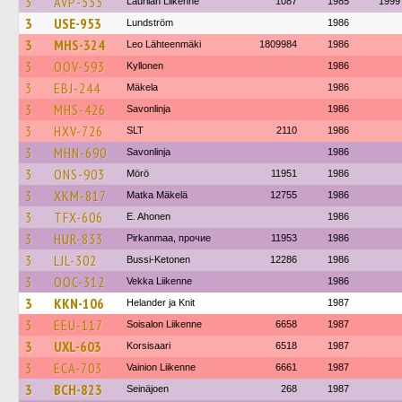
3
AVP-533
Laurilan Liikenne
1087
1985
1999
3
USE-953
Lundström
1986
3
MHS-324
Leo Lähteenmäki
1809984
1986
3
OOV-593
Kyllonen
1986
3
EBJ-244
Mäkela
1986
3
MHS-426
Savonlinja
1986
3
HXV-726
SLT
2110
1986
3
MHN-690
Savonlinja
1986
3
ONS-903
Mörö
11951
1986
3
XKM-817
Matka Mäkelä
12755
1986
3
TFX-606
E. Ahonen
1986
3
HUR-833
Pirkanmaa, прочие
11953
1986
3
LJL-302
Bussi-Ketonen
12286
1986
3
OOC-312
Vekka Liikenne
1986
3
KKN-106
Helander ja Knit
1987
3
EEU-117
Soisalon Liikenne
6658
1987
3
UXL-603
Korsisaari
6518
1987
3
ECA-703
Vainion Liikenne
6661
1987
3
BCH-823
Seinäjoen
268
1987