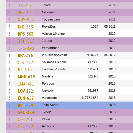
3
IJX-417
Tokee
2011
3
VEZ-175
Niskanen
2011
3
XUY-997
Töysän Linja
2011
3
JKK-533
RoyalBus
1324
05.2011
3
RPS-503
Vainion Liikenne
2012
3
BPH-618
Jarbus
2012
3
KRS-490
EkmanBuss
2012
3
BPA-296
V-S Bussipalvelut
P120727
04.2012
3
CJB-772
Soisalon Liikenne
417306
2013
3
JIT-530
Liikenne Vuorela
1282-1
2013
3
MNH-629
Mäntylä
1271-3
2013
3
LMA-461
Porvoon
2013
3
LOV-122
Nevakivi
261987
2013
3
EUN-657
Ventoniemi
417171 834
2013
3
BPT-729
Toimi Vento
2013
3
SKU-274
Jyrkilä
2013
3
CJE-291
Pekki
2013
3
CJB-772
Aerobus
417306
2013