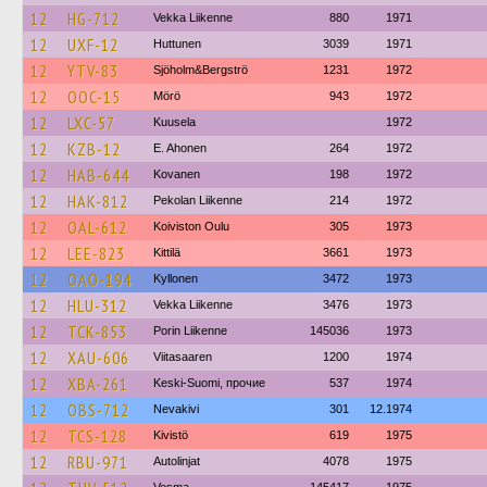
12
HG-712
Vekka Liikenne
880
1971
12
UXF-12
Huttunen
3039
1971
12
YTV-83
Sjöholm&Bergströ
1231
1972
12
OOC-15
Mörö
943
1972
12
LXC-57
Kuusela
1972
12
KZB-12
E. Ahonen
264
1972
12
HAB-644
Kovanen
198
1972
12
HAK-812
Pekolan Liikenne
214
1972
12
OAL-612
Koiviston Oulu
305
1973
12
LEE-823
Kittilä
3661
1973
12
OAO-194
Kyllonen
3472
1973
12
HLU-312
Vekka Liikenne
3476
1973
12
TCK-853
Porin Liikenne
145036
1973
12
XAU-606
Viitasaaren
1200
1974
12
XBA-261
Keski-Suomi, прочие
537
1974
12
OBS-712
Nevakivi
301
12.1974
12
TCS-128
Kivistö
619
1975
12
RBU-971
Autolinjat
4078
1975