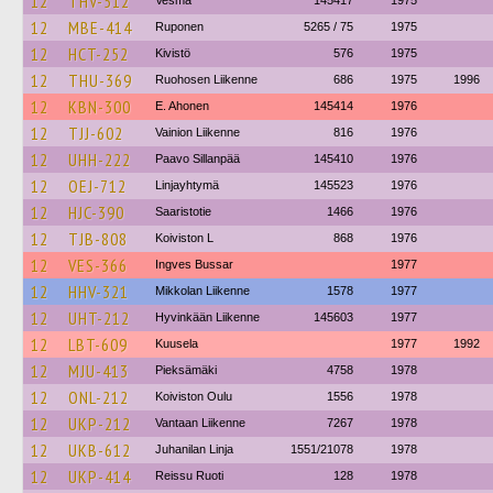
12
THV-512
Vesma
145417
1975
12
MBE-414
Ruponen
5265 / 75
1975
12
HCT-252
Kivistö
576
1975
12
THU-369
Ruohosen Liikenne
686
1975
1996
12
KBN-300
E. Ahonen
145414
1976
12
TJJ-602
Vainion Liikenne
816
1976
12
UHH-222
Paavo Sillanpää
145410
1976
12
OEJ-712
Linjayhtymä
145523
1976
12
HJC-390
Saaristotie
1466
1976
12
TJB-808
Koiviston L
868
1976
12
VES-366
Ingves Bussar
1977
12
HHV-321
Mikkolan Liikenne
1578
1977
12
UHT-212
Hyvinkään Liikenne
145603
1977
12
LBT-609
Kuusela
1977
1992
12
MJU-413
Pieksämäki
4758
1978
12
ONL-212
Koiviston Oulu
1556
1978
12
UKP-212
Vantaan Liikenne
7267
1978
12
UKB-612
Juhanilan Linja
1551/21078
1978
12
UKP-414
Reissu Ruoti
128
1978