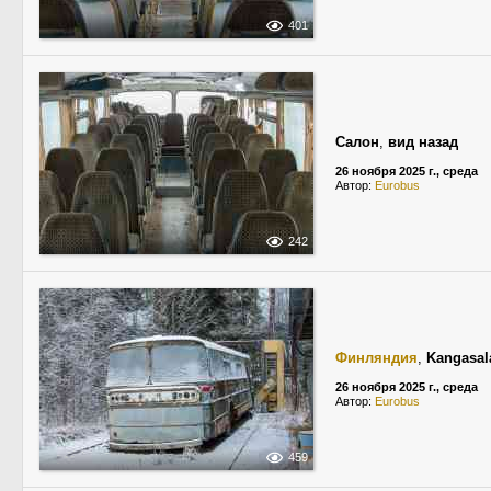
401
Салон
,
вид назад
26 ноября 2025 г., среда
Автор:
Eurobus
242
Финляндия
,
Kangasal
26 ноября 2025 г., среда
Автор:
Eurobus
459