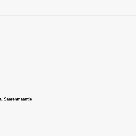
a
,
Saarenmaantie