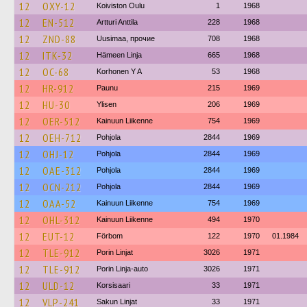
12
OXY-12
Koiviston Oulu
1
1968
12
EN-512
Artturi Anttila
228
1968
12
ZND-88
Uusimaa, прочие
708
1968
12
ITK-32
Hämeen Linja
665
1968
12
OC-68
Korhonen Y A
53
1968
12
HR-912
Paunu
215
1969
12
HU-30
Ylisen
206
1969
12
OER-512
Kainuun Liikenne
754
1969
12
OEH-712
Pohjola
2844
1969
12
OHJ-12
Pohjola
2844
1969
12
OAE-312
Pohjola
2844
1969
12
OCN-212
Pohjola
2844
1969
12
OAA-52
Kainuun Liikenne
754
1969
12
OHL-312
Kainuun Liikenne
494
1970
12
EUT-12
Förbom
122
1970
01.1984
12
TLE-912
Porin Linjat
3026
1971
12
TLE-912
Porin Linja-auto
3026
1971
12
ULD-12
Korsisaari
33
1971
12
VLP-241
Sakun Linjat
33
1971