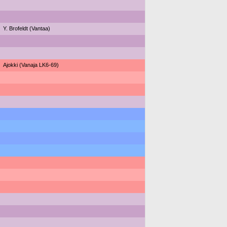
Y. Brofeldt (Vantaa)
Ajokki (Vanaja LK6-69)