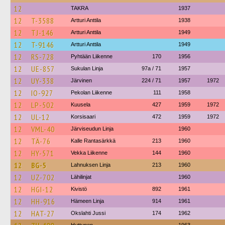
12
TAKRA
1937
12
T-3588
Artturi Anttila
1938
12
TJ-146
Artturi Anttila
1949
12
T-9146
Artturi Anttila
1949
12
RS-728
Pyhtään Liikenne
170
1956
12
UE-857
Sukulan Linja
97a / 71
1957
12
UY-338
Järvinen
224 / 71
1957
1972
12
IO-927
Pekolan Liikenne
111
1958
12
LP-502
Kuusela
427
1959
1972
12
UL-12
Korsisaari
472
1959
1972
12
VML-40
Järviseudun Linja
1960
12
TÄ-76
Kalle Rantasärkkä
213
1960
12
HY-571
Vekka Liikenne
144
1960
12
BG-5
Lahnuksen Linja
213
1960
12
UZ-702
Lähilinjat
1960
12
HGI-12
Kivistö
892
1961
12
HH-916
Hämeen Linja
914
1961
12
HAT-27
Okslahti Jussi
174
1962