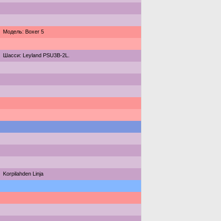
Модель: Boxer 5
Шасси: Leyland PSU3B-2L.
Korpilahden Linja