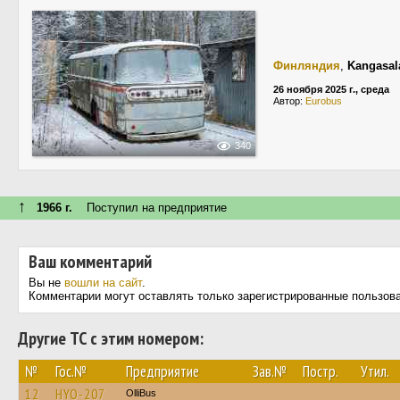
Финляндия
,
Kangasal
26 ноября 2025 г., среда
Автор:
Eurobus
340
↑
1966 г.
Поступил на предприятие
Ваш комментарий
Вы не
вошли на сайт
.
Комментарии могут оставлять только зарегистрированные пользов
Другие ТС с этим номером:
№
Гос.№
Предприятие
Зав.№
Постр.
Утил.
12
HYO-207
OlliBus