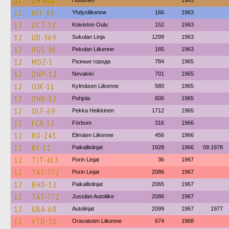
12
ZH-400
Huttunen
1963
12
HFF-88
Yhdysliikenne
166
1963
12
OCT-12
Koiviston Oulu
152
1963
12
UD-369
Sukulan Linja
1299
1963
12
HGS-96
Pekolan Liikenne
185
1963
12
MDZ-1
Разные города
784
1965
12
ONP-12
Nevakivi
701
1965
12
OJK-11
Kylmäsen Liikenne
580
1965
12
ONK-12
Pohjola
606
1965
12
OLF-69
Pekka Heikkinen
1712
1965
12
ECX-12
Förbom
316
1966
12
RO-243
Elimäen Liikenne
456
1966
12
BY-12
Paikallislinjat
1928
1966
09.1978
12
TJT-413
Porin Linjat
36
1967
12
TAT-772
Porin Linjat
2086
1967
12
BHD-12
Paikallislinjat
2065
1967
12
TAT-772
Jussilan Autoliike
2086
1967
12
GBA-60
Autolinjat
2099
1967
1977
12
VTD-20
Oravaisten Liikenne
674
1968