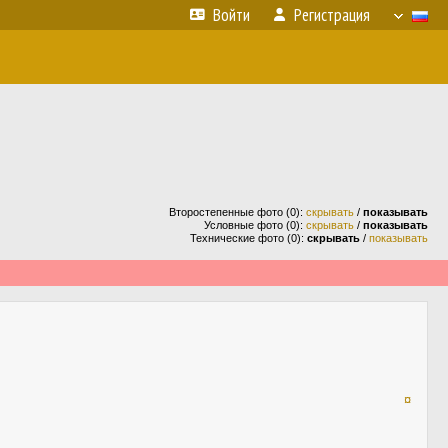
Войти
Регистрация
Второстепенные фото (0):
скрывать
/
показывать
Условные фото (0):
скрывать
/
показывать
Технические фото (0):
скрывать
/
показывать
¤