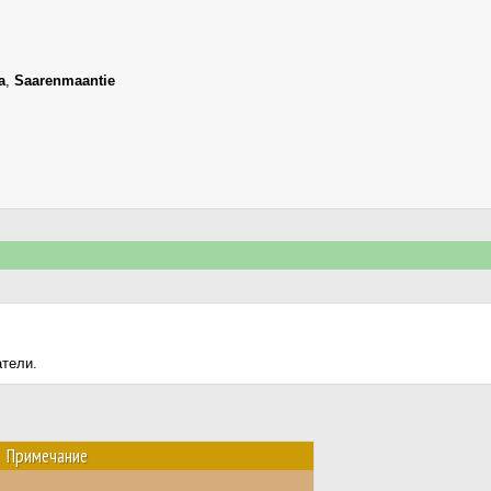
a
,
Saarenmaantie
атели.
Примечание