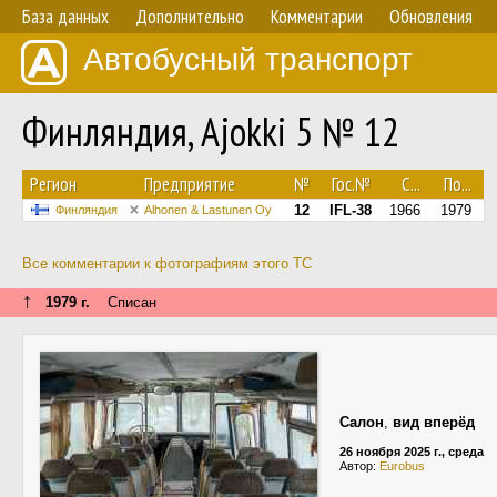
База данных
Дополнительно
Комментарии
Обновления
Автобусный транспорт
Финляндия, Ajokki 5 № 12
Регион
Предприятие
№
Гос.№
С...
По...
12
IFL-38
1966
1979
Финляндия
Alhonen & Lastunen Oy
Все комментарии к фотографиям этого ТС
↑
1979 г.
Списан
Салон
,
вид вперёд
26 ноября 2025 г., среда
Автор:
Eurobus