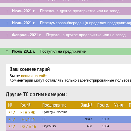
↑
Июль 2021 г.
Передан в другое предприятие или на завод
↑
Июнь 2021 г.
Перенумерован/передан (в пределах предприятия)
↑
Февраль 2021 г.
Передан в другое предприятие или на завод
↑
Июль 2011 г.
Поступил на предприятие
Ваш комментарий
Вы не
вошли на сайт
.
Комментарии могут оставлять только зарегистрированные пользов
Другие ТС с этим номером:
№
Гос.№
Предприятие
Зав.№
Постр.
Утил.
262
ELH 890
Byberg & Nordins
262
LGS 145
LT
9847
1983
262
DXZ 656
Linjebuss
468
1984