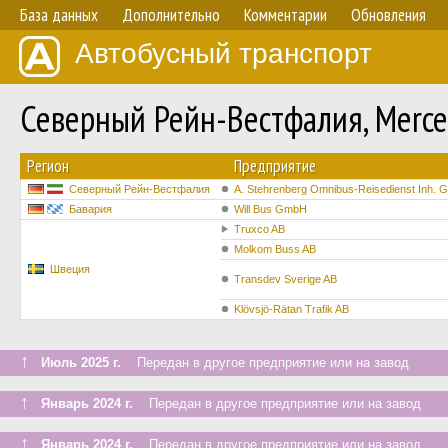
База данных
Дополнительно
Комментарии
Обновления
Автобусный транспорт
Северный Рейн-Вестфалия, Merce
Регион
Предприятие
Северный Рейн-Вестфалия
A. Stehrenberg Omnibus-Reisedienst Inh. G
Бавария
Will Bus GmbH
Truxco AB
Molkom Buss AB
Швеция
Transdev Sverige AB
Klövsjö-Rätan Trafik AB
↑
Июль 2025 г.
Передан в другое предприятие или на завод
↑
Январь 2024 г.
Передан в другое предприятие или на завод
↑
Январь 2024 г.
Передан в другое предприятие или на завод