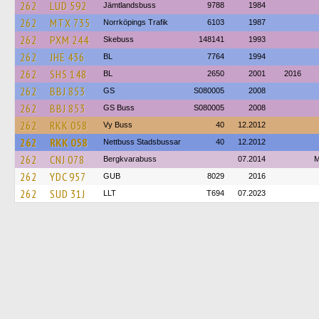
262
LUD 592
Jämtlandsbuss
9788
1984
262
MTX 735
Norrköpings Trafik
6103
1987
262
PXM 244
Skebuss
148141
1993
262
JHE 436
BL
7764
1994
262
SHS 148
BL
2650
2001
2016
262
BBJ 853
GS
S080005
2008
262
BBJ 853
GS Buss
S080005
2008
262
RKK 058
Vy Buss
40
12.2012
262
RKK 058
Nettbuss Stadsbussar
40
12.2012
262
CNJ 078
Bergkvarabuss
07.2014
M
262
YDC 957
GUB
8029
2016
262
SUD 31J
LLT
T694
07.2023