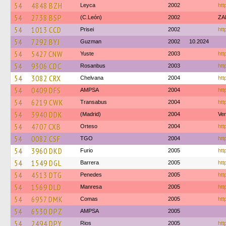
54
4848 BZH
Leyca
2002
htt
54
2738 BSP
(C.León)
2002
ZA
54
1013 CCD
Prisei
2002
htt
54
7292 BYJ
Guzman
2002
10.2024
54
5427 CNW
Yuste
2003
htt
54
9306 CDC
Rosanbus
2003
htt
54
3082 CRX
Chelvana
2004
htt
54
0409 DFS
AMPSA
2004
htt
54
6219 CWK
Transabus
2004
htt
54
3940 DDK
(Madrid)
2004
Ver
54
4707 CXB
Orteso
2004
htt
54
0082 CSF
TGO
2004
htt
54
3960 DKD
Furio
2005
htt
54
1549 DGL
Barrera
2005
htt
54
4513 DTG
Penedes
2005
htt
54
1569 DLD
Manresa
2005
htt
54
6957 DMK
Comas
2005
htt
54
6530 DPZ
AMPSA
2005
54
2494 DPY
Rios
2005
htt