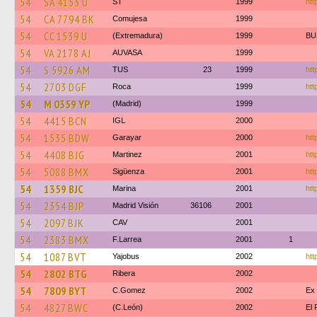
54
SA 4153 U
ST
1999
htt
54
CA 7794 BK
Comujesa
1999
54
CC 1539 U
(Extremadura)
1999
BU
54
VA 2178 AJ
AUVASA
1999
54
S 5926 AM
TUS
23
1999
htt
54
2703 DGF
Roca
1999
htt
54
M 0359 YP
(Madrid)
1999
54
4415 BCN
IGL
2000
54
1535 BDW
Garayar
2000
htt
54
4408 BJG
Martinez
2001
htt
54
5088 BMX
Sigüenza
2001
htt
54
1359 BJC
Marina
2001
htt
54
2354 BJP
Madrid Visión
36106
2001
54
2097 BJK
CAV
2001
54
2383 BMX
F.Larrea
2001
1
54
1087 BVT
Yajobus
2002
htt
54
2802 BTG
Ribera
2002
54
7809 BYT
C.Gomez
2002
Ex
54
4827 BWC
(C.León)
2002
El 