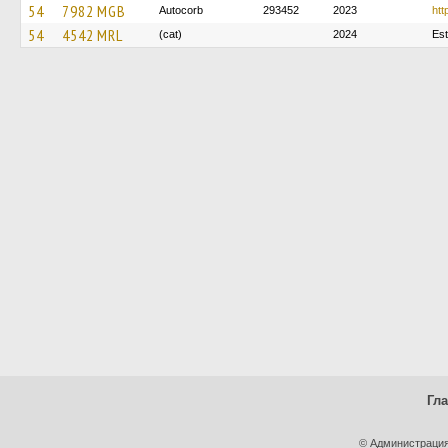
54
7982 MGB
Autocorb
293452
2023
htt
54
4542 MRL
(cat)
2024
Est
Гл
© Администрация