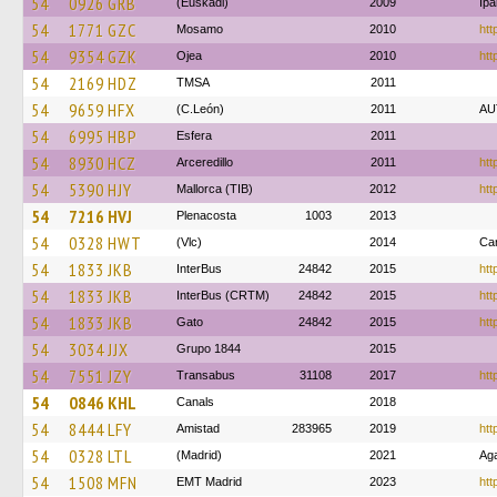
54
0926 GRB
(Euskadi)
2009
Ip
54
1771 GZC
Mosamo
2010
htt
54
9354 GZK
Ojea
2010
htt
54
2169 HDZ
TMSA
2011
54
9659 HFX
(C.León)
2011
AU
54
6995 HBP
Esfera
2011
54
8930 HCZ
Arceredillo
2011
htt
54
5390 HJY
Mallorca (TIB)
2012
htt
54
7216 HVJ
Plenacosta
1003
2013
54
0328 HWT
(Vlc)
2014
Ca
54
1833 JKB
InterBus
24842
2015
htt
54
1833 JKB
InterBus (CRTM)
24842
2015
htt
54
1833 JKB
Gato
24842
2015
htt
54
3034 JJX
Grupo 1844
2015
54
7551 JZY
Transabus
31108
2017
htt
54
0846 KHL
Canals
2018
54
8444 LFY
Amistad
283965
2019
htt
54
0328 LTL
(Madrid)
2021
Ag
54
1508 MFN
EMT Madrid
2023
htt