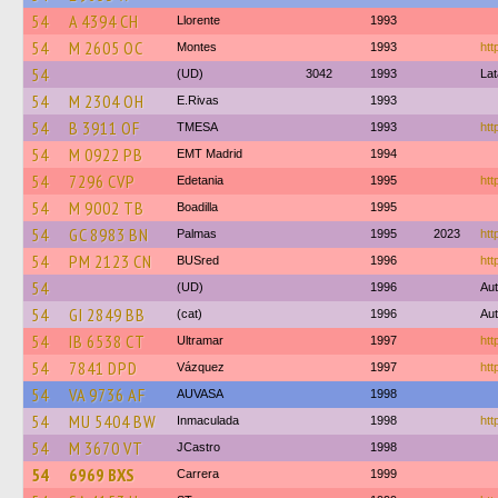
54
A 4394 CH
Llorente
1993
54
M 2605 OC
Montes
1993
htt
54
(UD)
3042
1993
La
54
M 2304 OH
E.Rivas
1993
54
B 3911 OF
TMESA
1993
htt
54
M 0922 PB
EMT Madrid
1994
54
7296 CVP
Edetania
1995
htt
54
M 9002 TB
Boadilla
1995
54
GC 8983 BN
Palmas
1995
2023
htt
54
PM 2123 CN
BUSred
1996
htt
54
(UD)
1996
Aut
54
GI 2849 BB
(cat)
1996
Aut
54
IB 6538 CT
Ultramar
1997
htt
54
7841 DPD
Vázquez
1997
htt
54
VA 9736 AF
AUVASA
1998
54
MU 5404 BW
Inmaculada
1998
htt
54
M 3670 VT
JCastro
1998
54
6969 BXS
Carrera
1999