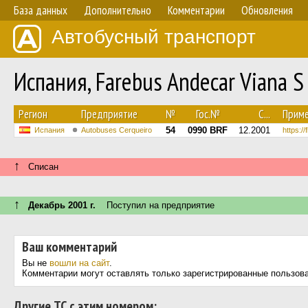
База данных
Дополнительно
Комментарии
Обновления
Автобусный транспорт
Испания, Farebus Andecar Viana 
Регион
Предприятие
№
Гос.№
С...
Приме
54
0990 BRF
12.2001
Испания
Autobuses Cerqueiro
https:/
↑
Списан
↑
Декабрь 2001 г.
Поступил на предприятие
Ваш комментарий
Вы не
вошли на сайт
.
Комментарии могут оставлять только зарегистрированные пользов
Другие ТС с этим номером: