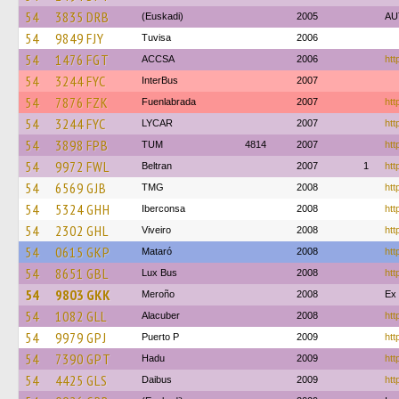
54
3835 DRB
(Euskadi)
2005
AU
54
9849 FJY
Tuvisa
2006
54
1476 FGT
ACCSA
2006
htt
54
3244 FYC
InterBus
2007
54
7876 FZK
Fuenlabrada
2007
htt
54
3244 FYC
LYCAR
2007
htt
54
3898 FPB
TUM
4814
2007
htt
54
9972 FWL
Beltran
2007
1
htt
54
6569 GJB
TMG
2008
htt
54
5324 GHH
Iberconsa
2008
htt
54
2302 GHL
Viveiro
2008
htt
54
0615 GKP
Mataró
2008
htt
54
8651 GBL
Lux Bus
2008
htt
54
9803 GKK
Meroño
2008
Ex 
54
1082 GLL
Alacuber
2008
htt
54
9979 GPJ
Puerto P
2009
htt
54
7390 GPT
Hadu
2009
htt
54
4425 GLS
Daibus
2009
htt