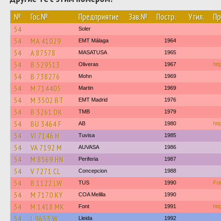
№
Гос.№
Предприятие
Зав.№
Постр.
Утил.
Пр
54
Soler
54
MA 41029
EMT Málaga
1964
54
A 87578
MASATUSA
1965
54
B 529513
Oliveras
1967
htt
54
B 738276
Mohn
1969
54
M 714405
Martin
1969
54
M 3502 BT
EMT Madrid
1976
54
B 3261 DK
TMB
1979
54
BU 3464 F
AB
1980
htt
54
VI 7146 H
Tuvisa
1985
54
VA 7192 M
AUVASA
1986
54
M 8569 HN
Periferia
1987
54
V 7271 CL
Concepcion
1988
54
B 1122 LW
TUS
1990
Fo
54
M 7170 KY
COA Melilla
1990
54
M 1418 MK
Font
1991
htt
54
L 9653 W
Lleida
1992