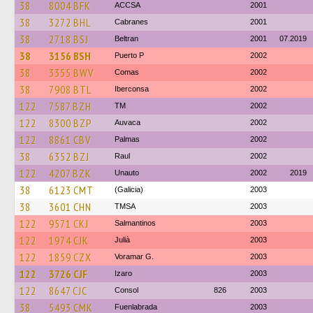
38
8004 BFK
ACCSA
2001
38
3272 BHL
Cabranes
2001
38
2718 BSJ
Beltran
2001
07.2019
38
3156 BSH
Puerto P
2002
38
3355 BWV
Comas
2002
38
7908 BTL
Iberconsa
2002
122
7587 BZH
TM
2002
122
8300 BZP
Auvaca
2002
122
8861 CBV
Palmas
2002
38
6352 BZJ
Raul
2002
122
4207 BZK
Unauto
2002
2019
38
6123 CMT
(Galicia)
2003
38
3601 CHN
TMSA
2003
122
9571 CKJ
Salmantinos
2003
122
1974 CJK
Julià
2003
122
1859 CZX
Voramar G.
2003
122
3726 CJF
Izaro
2003
122
8647 CJC
Consol
826
2003
38
5493 CMK
Fuenlabrada
2003