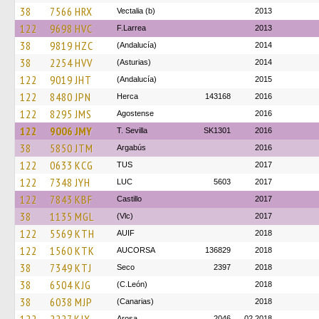
38
7566 HRX
Vectalia (b)
2013
122
9698 HVC
F.Larrea
2013
38
9819 HZC
(Andalucía)
2014
38
2254 HVV
(Asturias)
2014
122
9019 JHT
(Andalucía)
2015
122
8480 JPN
Herca
143168
2016
122
8295 JMS
Agostense
2016
122
9006 JMY
T. Sevilla
SK1301
2016
38
5850 JTM
Argabús
2016
122
0633 KCG
TUS
2017
122
7348 JYH
LUC
5603
2017
122
7843 KBF
Castillo
2017
38
1135 MGL
(Vlc)
2017
122
5569 KTH
AUIF
2018
122
1560 KTK
AUCORSA
136829
2018
38
7349 KTJ
Seco
2397
2018
38
6504 KJG
(C.León)
2018
38
6038 MJP
(Canarias)
2018
Arosa
2046
02.2018