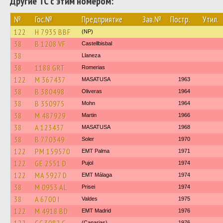
Другие ТС с этим номером:
№
Гос.№
Предприятие
Зав.№
Постр.
Утил.
122
H 7935 BBF
(NP)
38
B 1208 VF
Castellbisbal
38
Llaneza
38
1188 GRT
Romerias
122
M 367437
MASATUSA
1963
38
B 380498
Oliveras
1964
38
B 350975
Mohn
1964
38
M 487929
Martin
1966
38
A 123437
MASATUSA
1968
38
B 770349
Soler
1970
122
PM 159570
EMT Palma
1971
122
GE 2551 D
Pujol
1974
122
MA 5927 D
EMT Málaga
1974
38
M 0953 AL
Prisei
1974
38
A 6700 I
Valdes
1975
122
M 4918 BD
EMT Madrid
1976
(Canarias)
1976