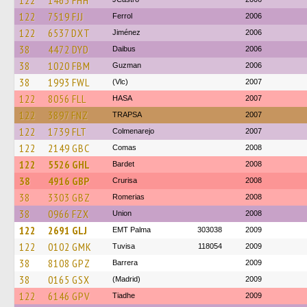
122
1463 FHH
122
7519 FJJ
Ferrol
2006
122
6537 DXT
Jiménez
2006
38
4472 DYD
Daibus
2006
38
1020 FBM
Guzman
2006
38
1993 FWL
(Vlc)
2007
122
8056 FLL
HASA
2007
122
3897 FNZ
TRAPSA
2007
122
1739 FLT
Colmenarejo
2007
122
2149 GBC
Comas
2008
122
5526 GHL
Bardet
2008
38
4916 GBP
Crurisa
2008
38
3303 GBZ
Romerias
2008
38
0966 FZX
Union
2008
122
2691 GLJ
EMT Palma
303038
2009
122
0102 GMK
Tuvisa
118054
2009
38
8108 GPZ
Barrera
2009
38
0165 GSX
(Madrid)
2009
122
6146 GPV
Tiadhe
2009