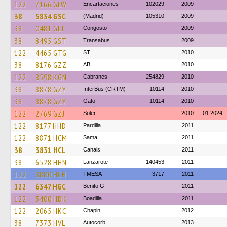
122
7166 GLW
Encartaciones
102029
2009
38
5834 GSC
(Madrid)
105310
2009
38
0481 GLJ
Congosto
2009
38
8495 GST
Transabus
2009
122
4465 GTG
ST
2010
38
8176 GZZ
AB
2010
122
8598 KGN
Cabranes
254829
2010
38
8878 GZY
InterBus (CRTM)
10114
2010
38
8878 GZY
Gato
10114
2010
122
2769 GZJ
Soler
2010
01.2024
122
8177 HHD
Pardilla
2011
122
8871 HCM
Sama
2011
38
3831 HCL
Canals
2011
38
6528 HHN
Lanzarote
140453
2011
122
8800 HCH
TMESA
3717
2011
122
6347 HGC
Benito G
2011
122
3400 HDK
Boadilla
2011
122
2065 HKC
Chapin
2012
38
7373 HVL
Autocorb
2013