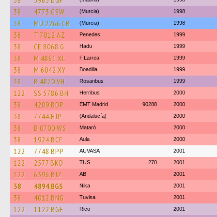
38
5965 DGF
38
4773 GSW
(Murcia)
1998
38
MU 2266 CB
(Murcia)
1998
38
T 7012 AZ
Penedes
1999
38
CE 8068 G
Hadu
1999
38
M 4861 XL
F.Larrea
1999
38
M 6042 XY
Boadilla
1999
38
B 4870 VH
Rosanbus
1999
122
SS 5786 BH
Herribus
2000
38
4209 BDP
EMT Madrid
90288
2000
38
7744 HJP
(Andalucía)
2000
38
B 0700 WS
Mataró
2000
38
1924 BCF
Aula
2000
122
7748 BPP
AUVASA
2001
122
2577 BKD
TUS
270
2001
122
6396 BJZ
AB
2001
38
4894 BGS
Nika
2001
38
4012 BNG
Tuvisa
2001
122
1122 BGF
Rico
2001