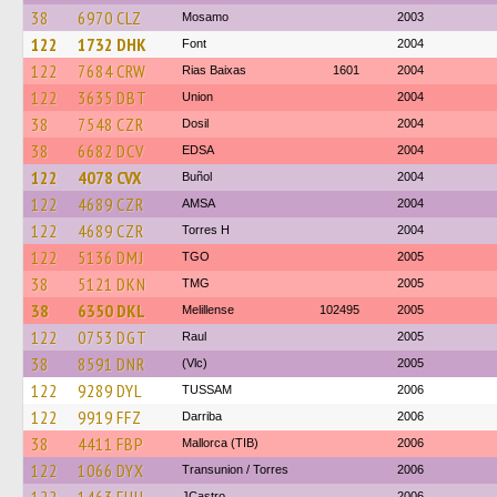
38
6970 CLZ
Mosamo
2003
122
1732 DHK
Font
2004
122
7684 CRW
Rias Baixas
1601
2004
122
3635 DBT
Union
2004
38
7548 CZR
Dosil
2004
38
6682 DCV
EDSA
2004
122
4078 CVX
Buñol
2004
122
4689 CZR
AMSA
2004
122
4689 CZR
Torres H
2004
122
5136 DMJ
TGO
2005
38
5121 DKN
TMG
2005
38
6350 DKL
Melillense
102495
2005
122
0753 DGT
Raul
2005
38
8591 DNR
(Vlc)
2005
122
9289 DYL
TUSSAM
2006
122
9919 FFZ
Darriba
2006
38
4411 FBP
Mallorca (TIB)
2006
122
1066 DYX
Transunion / Torres
2006
JCastro
2006