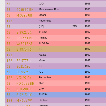
38
(UD)
1995
38
GC 0660 BH
Maspalomas Bus
1995
38
M 0895 UB
Ozaez
1996
122
Paco Pepe
1996
38
(UD)
215
1996
38
Z 8921 BC
TUSSA
1997
38
GC 1551 BU
Palmas
1997
38
VA 3017 AF
AUVASA
1997
38
B 3873 TS
IGL
1997
122
Alcala
1997
122
ZA 5773 J
Vivas
1997
38
2021 CYC
IGL
1997
38
CU 9525 I
IGL
1997
122
V 3192 GK
Fernanbus
1998
38
PO 5099 BH
Ojea
1998
38
BI 8390 CH
CAV
1998
38
B 9213 UX
TMESA
1998
122
M 4659 VV
Periferia
1998
(Madrid)
1998