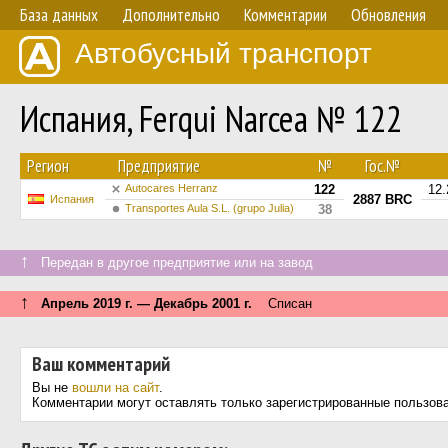
База данных
Дополнительно
Комментарии
Обновления
Автобусный транспорт
Испания, Ferqui Narcea № 122
Регион
Предприятие
№
Гос.№
Autocares Herranz
122
12.
2887 BRC
Испания
Transportes Aula S.L. (grupo Julia)
38
↑
Передан в другое предприятие или на завод
↑
Апрель 2019 г. — Декабрь 2001 г.
Списан
Ваш комментарий
Вы не
вошли на сайт
.
Комментарии могут оставлять только зарегистрированные пользов