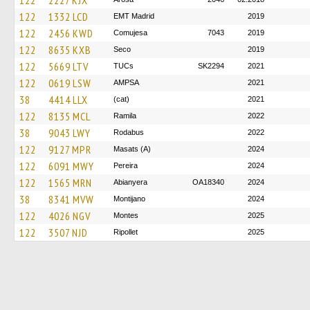
122
2227 KJX
122
1332 LCD
EMT Madrid
2019
122
2456 KWD
Comujesa
7043
2019
122
8635 KXB
Seco
2019
122
5669 LTV
TUCs
SK2294
2021
122
0619 LSW
AMPSA
2021
38
4414 LLX
(cat)
2021
122
8135 MCL
Ramila
2022
38
9043 LWY
Rodabus
2022
122
9127 MPR
Masats (A)
2024
122
6091 MWY
Pereira
2024
122
1565 MRN
Abianyera
OA18340
2024
38
8341 MVW
Montijano
2024
122
4026 NGV
Montes
2025
122
3507 NJD
Ripollet
2025