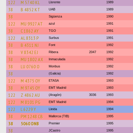
122
M 5740 KL
Llorente
1989
38
B 4852 KT
UAB
1989
38
Sigüenza
1990
122
MU 9927 AT
azul
1991
38
C 1862 AY
TGO
1991
122
AL 8313 P
Surbus
1991
38
B 4311 NJ
Font
1992
38
V 8342 EJ
Ribera
2047
1992
38
MU 1802 AX
Inmaculada
1992
38
LU 0760 O
Monbus
1992
38
(Galicia)
1992
122
M 4375 OY
ETASA
1993
38
M 9745 OY
EMT Madrid
1993
122
Z 4862 AU
(Aragón)
3036
1993
122
M 8101 PG
EMT Madrid
1994
122
L 6229 Y
Lleida
1994
38
PM 1248 CB
Mallorca (TIB)
1995
38
5060 DNB
Premier
1995
38
JCastro
1995