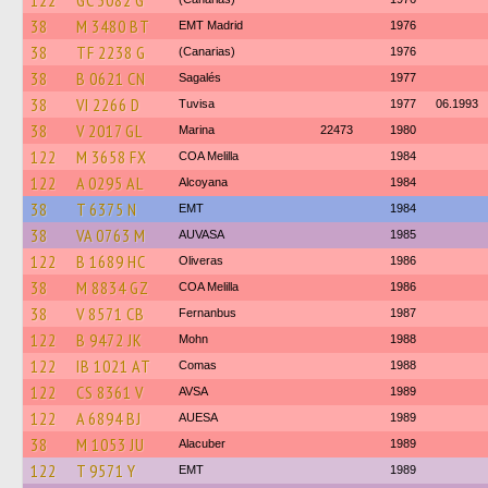
122
GC 3082 G
38
M 3480 BT
EMT Madrid
1976
38
TF 2238 G
(Canarias)
1976
38
B 0621 CN
Sagalés
1977
38
VI 2266 D
Tuvisa
1977
06.1993
38
V 2017 GL
Marina
22473
1980
122
M 3658 FX
COA Melilla
1984
122
A 0295 AL
Alcoyana
1984
38
T 6375 N
EMT
1984
38
VA 0763 M
AUVASA
1985
122
B 1689 HC
Oliveras
1986
38
M 8834 GZ
COA Melilla
1986
38
V 8571 CB
Fernanbus
1987
122
B 9472 JK
Mohn
1988
122
IB 1021 AT
Comas
1988
122
CS 8361 V
AVSA
1989
122
A 6894 BJ
AUESA
1989
38
M 1053 JU
Alacuber
1989
122
T 9571 Y
EMT
1989