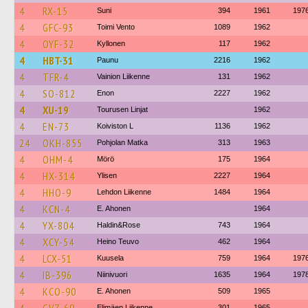
4
RX-15
Suni
394
1961
197
4
GFC-93
Toimi Vento
1089
1962
4
OYF-32
Kyllonen
117
1962
4
HBT-31
Paunu
2216
1962
4
TFR-4
Vainion Liikenne
131
1962
4
SO-812
Enon
2227
1962
4
XU-19
Tourusen Linjat
1962
4
EN-73
Koiviston L
1136
1962
24
OKH-855
Pohjolan Matka
313
1963
4
OHM-4
Mörö
175
1964
4
HX-314
Ylisen
2227
1964
4
HHO-9
Lehdon Liikenne
1484
1964
4
KCN-4
E. Ahonen
1964
4
YX-804
Haldin&Rose
743
1964
4
XCY-54
Heino Teuvo
462
1964
4
LCX-51
Kuusela
759
1964
197
4
IB-396
Niinivuori
1635
1964
197
4
KCO-90
E. Ahonen
509
1965
Elimäen Liikenne
301
1965