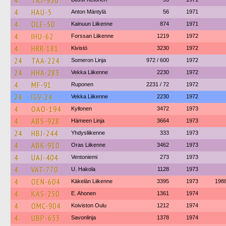
4
TKJ-930
4
HAU-5
Anton Mäntylä
56
1971
4
OLE-50
Kainuun Liikenne
874
1971
4
IHU-62
Forssan Liikenne
1219
1972
4
HRR-181
Kivistö
3230
1972
24
TAA-224
Someron Linja
972 / 600
1972
24
HHA-283
Vekka Liikenne
2230
1972
4
MF-91
Ruponen
2231 / 72
1972
24
IGV-24
Vekka Liikenne
2230
1972
4
OAO-194
Kyllonen
3472
1973
4
ABS-928
Hämeen Linja
3664
1973
24
HBJ-244
Yhdysliikenne
333
1973
4
ABK-910
Oras Liikenne
3462
1973
4
UAJ-404
Ventoniemi
273
1973
4
VAT-770
U. Hakola
1128
1973
4
OEN-604
Käkelän Liikenne
3395
1973
198
4
KAS-250
E. Ahonen
1361
1974
4
OMC-904
Koiviston Oulu
1212
1974
4
UBP-633
Savonlinja
1378
1974