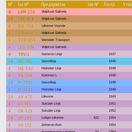
№
Гос.№
Предприятие
Зав.№
Постр.
Утил
4
LBM-220
Veljekset Salmela
24
LBE-424
Veljekset Salmela
4
RJK-554
Liikenne Vuorela
4
UJR-414
Veljekset Salmela
4
TTP-854
Wendelin Transport
4
LEU-304
Veljekset Salmela
4
TPS-1
Someron Linja
1937
24
MC-301
Savonlinja
1948
4
MB-142
Heinolan Linja
1948
4
TA-104
Koiviston L
1948
24
M-2301
Savonlinja
1948
4
M-1142
Heinolan Linja
1948
24
AH-670
Liikenne
1949
4
UJ-385
Sukulan Linja
1951
4
UN-529
Sukulan Linja
1952
24
UF-135
Lohjan Liikenne
422
1954
4
HV-532
Someron Auto
1954
Suomensyrjan Liikenne
84
1954