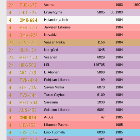
24
TUE-677
Vesma
1983
199
4
LHO-527
Linjayhtymä
5805
05.1983
4
OMK-684
Helander ja Knit
1984
4
MER-470
Järvisen Liikenne
1984
4
OMA-927
Nevakivi
1984
24
FCS-578
Vaasan Paika
1156
1984
24
ULU-124
Norrgård
1045
1984
24
MEP-124
Vesanen
6029
1984
24
HRX-300
LSL
146705
1984
4
ARC-729
E. Ahonen
5898
1984
4
TVN-444
Pohjolan Liikenne
99
1984
4
KLE-745
Savon Matka
6078
1984
4
TVX-644
Turun Citybus
6100
1984
4
MEU-504
Saresma
1030
1984
4
AUS-432
Soisalon Liikenne
6091
1984
4
ONR-824
A-Bus
47
1985
4
LHV-732
Liikenne-Pasma
1985
4
TXE-773
Eino Tuomala
6030
1985
Savonlinja
1052
1985