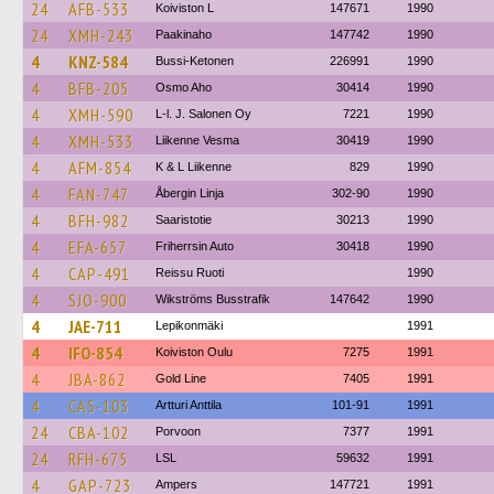
24
AFB-533
Koiviston L
147671
1990
24
XMH-243
Paakinaho
147742
1990
4
KNZ-584
Bussi-Ketonen
226991
1990
4
BFB-205
Osmo Aho
30414
1990
4
XMH-590
L-l. J. Salonen Oy
7221
1990
4
XMH-533
Liikenne Vesma
30419
1990
4
AFM-854
K & L Liikenne
829
1990
4
FAN-747
Åbergin Linja
302-90
1990
4
BFH-982
Saaristotie
30213
1990
4
EFA-657
Friherrsin Auto
30418
1990
4
CAP-491
Reissu Ruoti
1990
4
SJO-900
Wikströms Busstrafik
147642
1990
4
JAE-711
Lepikonmäki
1991
4
IFO-854
Koiviston Oulu
7275
1991
4
JBA-862
Gold Line
7405
1991
4
CAS-103
Artturi Anttila
101-91
1991
24
CBA-102
Porvoon
7377
1991
24
RFH-675
LSL
59632
1991
4
GAP-723
Ampers
147721
1991