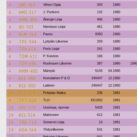
4
UMJ-413
Vihtori Ojala
343
1980
4
HMS-117
J. Punkero
132
1980
4
UMN-400
Åbergin Linja
406
1980
4
IBJ-503
Niemisen Linjat
461
1980
4
HLM-264
Paunu
9350
1980
4
TPE-944
Lyttylän Liikenne
259
1980
4
TPA-614
Porin Linjat
241
1980
4
TOM-611
P. Koivisto
166
1980
4
TOP-696
Ruohosen Liikenne
387
1980
199
4
HMM-400
Mäntylä
5145
04.1980
4
KEE-900
Komulainen P & O
240447
12.1980
4
KEE-900
Laitinen
240447
12.1980
24
KEC-324
Pohjolan Matka
236
1981
4
TPT-104
TLO
EK1052
1981
24
UPC-524
Uusimaa, прочие
5428
1981
24
KEL-324
Makkonen
612
1981
24
TRB-724
Someron Linja
10
1981
24
HOA-564
Yhdysliikenne
541
1981
Pekolan Liikenne
541
1981