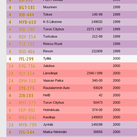
4
IIS-333
4
BGT-181
Muurinen
1999
4
XIB-444
Tokee
145-99
1999
4
MYB-610
K-S Liikenne
149032
1999
4
XIB-790
Turun Citybus
2271 / 067
1999
4
ROF-354
Turkubus
212-99
1999
4
TIZ-702
Reissu Ruoti
1999
4
XIO-466
Revon
211909
1999
4
IYL-299
Tyllilä
2000
24
EYG-736
Jalobus
2000
24
VLY-334
Länsilinjat
2340 / 099
2000
24
OYH-510
Vaasan Paika
340-00
2000
4
CYE-273
Rautalammin Auto
93029
2000
4
ZIX-285
HelB
42
2000
4
MYF-573
Turun Citybus
50473
2000
4
FEP-992
Helmikkala
374-00
2000
4
MRG-842
Kasilinja
149003
2000
24
MYB-799
Jyrkilä
149198
2000
4
IVG-344
Matka-Niinimäki
30656
2000