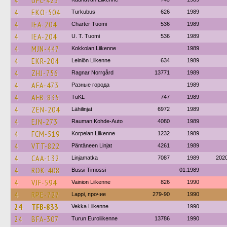
4
UFC-425
4
EKO-504
Turkubus
626
1989
4
IEA-204
Charter Tuomi
536
1989
4
IEA-204
U. T. Tuomi
536
1989
4
MJN-447
Kokkolan Liikenne
1989
4
EKR-204
Leiniön Liikenne
634
1989
4
ZHJ-756
Ragnar Norrgård
13771
1989
4
AFA-473
Разные города
1989
4
AFB-835
TuKL
747
1989
4
ZEN-204
Lähilinjat
6972
1989
4
EJN-273
Rauman Kohde-Auto
4080
1989
4
FCM-519
Korpelan Liikenne
1232
1989
4
VTT-822
Päntäneen Linjat
4261
1989
4
CAA-132
Linjamatka
7087
1989
202
4
ROK-408
Bussi Timossi
01.1989
4
VJF-594
Vainion Liikenne
826
1990
4
RPE-727
Lappi, прочие
279-90
1990
24
TFB-833
Vekka Liikenne
1990
24
BFA-307
Turun Euroliikenne
13786
1990