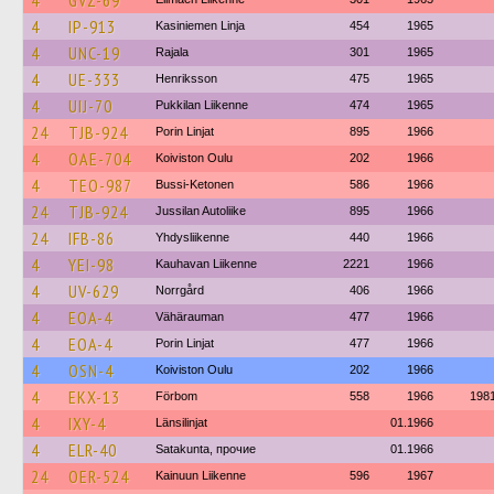
4
GVZ-69
4
IP-913
Kasiniemen Linja
454
1965
4
UNC-19
Rajala
301
1965
4
UE-333
Henriksson
475
1965
4
UIJ-70
Pukkilan Liikenne
474
1965
24
TJB-924
Porin Linjat
895
1966
4
OAE-704
Koiviston Oulu
202
1966
4
TEO-987
Bussi-Ketonen
586
1966
24
TJB-924
Jussilan Autoliike
895
1966
24
IFB-86
Yhdysliikenne
440
1966
4
YEI-98
Kauhavan Liikenne
2221
1966
4
UV-629
Norrgård
406
1966
4
EOA-4
Vähärauman
477
1966
4
EOA-4
Porin Linjat
477
1966
4
OSN-4
Koiviston Oulu
202
1966
4
EKX-13
Förbom
558
1966
198
4
IXY-4
Länsilinjat
01.1966
4
ELR-40
Satakunta, прочие
01.1966
24
OER-524
Kainuun Liikenne
596
1967