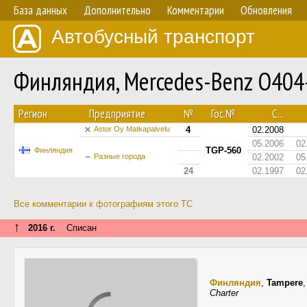
База данных
Дополнительно
Комментарии
Обновления
Автобусный транспорт
Финляндия, Mercedes-Benz O40
Регион
Предприятие
№
Гос.№
С...
Astor Oy Matkapalvelu
4
02.2008
05.2006
02
TGP-560
Финляндия
Разные города
02.2002
05
24
02.1997
02
Все комментарии к фотографиям этого ТС
↑
2016 г.
Списан
Финляндия
,
Tampere
Charter