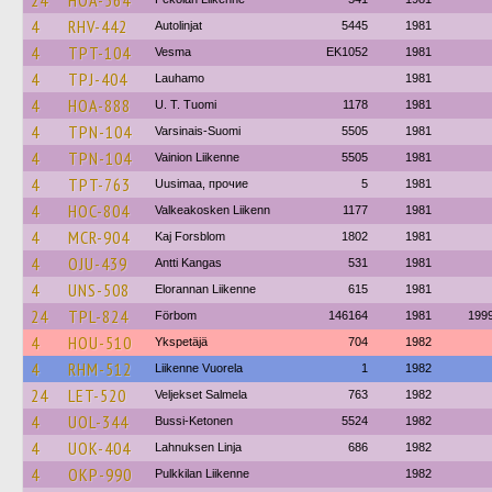
24
HOA-564
4
RHV-442
Autolinjat
5445
1981
4
TPT-104
Vesma
EK1052
1981
4
TPJ-404
Lauhamo
1981
4
HOA-888
U. T. Tuomi
1178
1981
4
TPN-104
Varsinais-Suomi
5505
1981
4
TPN-104
Vainion Liikenne
5505
1981
4
TPT-763
Uusimaa, прочие
5
1981
4
HOC-804
Valkeakosken Liikenn
1177
1981
4
MCR-904
Kaj Forsblom
1802
1981
4
OJU-439
Antti Kangas
531
1981
4
UNS-508
Elorannan Liikenne
615
1981
24
TPL-824
Förbom
146164
1981
199
4
HOU-510
Ykspetäjä
704
1982
4
RHM-512
Liikenne Vuorela
1
1982
24
LET-520
Veljekset Salmela
763
1982
4
UOL-344
Bussi-Ketonen
5524
1982
4
UOK-404
Lahnuksen Linja
686
1982
4
OKP-990
Pulkkilan Liikenne
1982