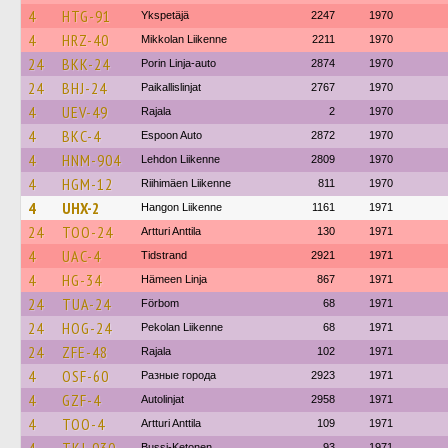
4
HTG-91
Ykspetäjä
2247
1970
4
HRZ-40
Mikkolan Liikenne
2211
1970
24
BKK-24
Porin Linja-auto
2874
1970
24
BHJ-24
Paikallislinjat
2767
1970
4
UEV-49
Rajala
2
1970
4
BKC-4
Espoon Auto
2872
1970
4
HNM-904
Lehdon Liikenne
2809
1970
4
HGM-12
Riihimäen Liikenne
811
1970
4
UHX-2
Hangon Liikenne
1161
1971
24
TOO-24
Artturi Anttila
130
1971
4
UAC-4
Tidstrand
2921
1971
4
HG-34
Hämeen Linja
867
1971
24
TUA-24
Förbom
68
1971
24
HOG-24
Pekolan Liikenne
68
1971
24
ZFE-48
Rajala
102
1971
4
OSF-60
Разные города
2923
1971
4
GZF-4
Autolinjat
2958
1971
4
TOO-4
Artturi Anttila
109
1971
Bussi-Ketonen
93
1971