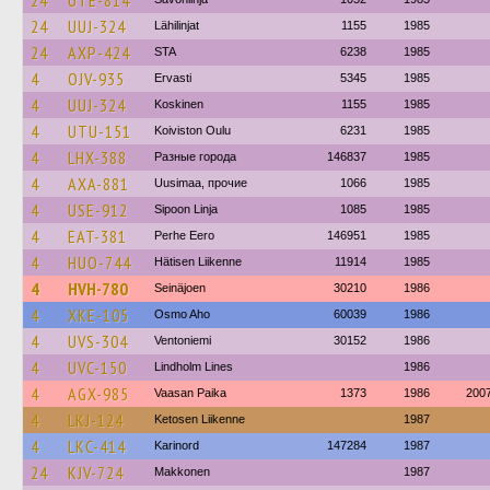
24
UTE-814
24
UUJ-324
Lähilinjat
1155
1985
24
AXP-424
STA
6238
1985
4
OJV-935
Ervasti
5345
1985
4
UUJ-324
Koskinen
1155
1985
4
UTU-151
Koiviston Oulu
6231
1985
4
LHX-388
Разные города
146837
1985
4
AXA-881
Uusimaa, прочие
1066
1985
4
USE-912
Sipoon Linja
1085
1985
4
EAT-381
Perhe Eero
146951
1985
4
HUO-744
Hätisen Liikenne
11914
1985
4
HVH-780
Seinäjoen
30210
1986
4
XKE-105
Osmo Aho
60039
1986
4
UVS-304
Ventoniemi
30152
1986
4
UVC-150
Lindholm Lines
1986
4
AGX-985
Vaasan Paika
1373
1986
200
4
LKJ-124
Ketosen Liikenne
1987
4
LKC-414
Karinord
147284
1987
24
KJV-724
Makkonen
1987