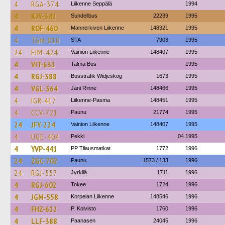
4
RGA-374
Liikenne Seppälä
1994
4
KJY-342
Sundellbus
22239
1995
4
ROF-460
Mannerkiven Liikenne
148321
1995
4
TGN-810
STA
7903
1995
24
EIM-424
Vainion Liikenne
148407
1995
4
VIT-631
Talma Bus
1995
4
RGJ-388
Busstrafik Widjeskog
1673
1995
4
VGL-364
Jani Rinne
148466
1995
4
IGR-417
Liikenne-Pasma
148451
1995
4
CCV-721
Paunu
21774
1995
24
JFY-224
Vainion Liikenne
148407
1995
4
UGE-404
Pekki
04.1995
4
YVP-441
PP Tilausmatkat
1772
1996
24
ZGC-702
Paunu
1573 / 133
1996
24
RGJ-557
Jyrkilä
1711
1996
4
RGJ-602
Tokee
1724
1996
4
JGM-558
Korpelan Liikenne
148546
1996
4
FHZ-612
P. Koivisto
1760
1996
4
LLF-388
Paanasen
24045
1996