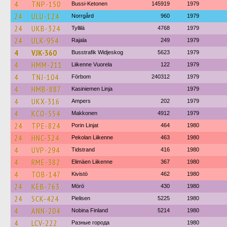
4
TNP-150
Bussi-Ketonen
145919
1979
24
ULU-124
Norrgård
960
1979
24
UKB-324
Tyllilä
4768
1979
24
ULK-954
Rajala
249
1979
4
VJK-360
Busstrafik Widjeskog
5623
1979
4
HMM-211
Liikenne Vuorela
122
1979
4
TNJ-104
Förbom
240312
1979
4
HMB-887
Kasiniemen Linja
1979
4
UKX-316
Ampers
202
1979
4
KCO-554
Makkonen
4912
1979
24
TPE-824
Porin Linjat
464
1980
24
HNC-324
Pekolan Liikenne
463
1980
4
UVP-294
Tidstrand
416
1980
4
RME-382
Elimäen Liikenne
367
1980
4
TOB-147
Kivistö
462
1980
24
KEB-763
Mörö
430
1980
24
SCK-424
Pielisen
5225
1980
4
ANN-204
Nobina Finland
5214
1980
4
LCV-222
Разные города
1980