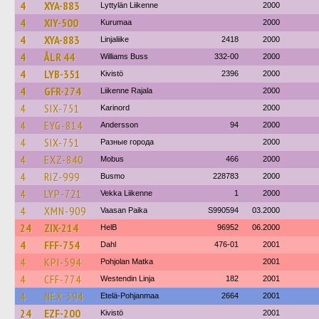
4
XYA-883
Lyttylän Liikenne
2000
4
XIY-500
Kurumaa
2000
4
XYA-883
Linjaliike
2418
2000
4
ÅLR 44
Williams Buss
332-00
2000
4
LYB-351
Kivistö
2396
2000
4
GFR-274
Liikenne Rajala
2000
4
SIX-751
Karinord
2000
4
EYG-814
Andersson
94
2000
4
SIX-751
Разные города
2000
4
EXZ-840
Mobus
466
2000
4
RIZ-999
Busmo
228783
2000
4
LYP-721
Vekka Liikenne
1
2000
4
XMN-909
Vaasan Paika
S990594
03.2000
24
ZIX-214
HelB
96952
06.2000
4
FFF-754
Dahl
476-01
2001
4
KPI-594
Pohjolan Matka
2001
4
CFF-774
Westendin Linja
182
2001
4
NEX-394
Etelä-Pohjanmaa
2664
2001
24
EZF-200
Kivistö
2001