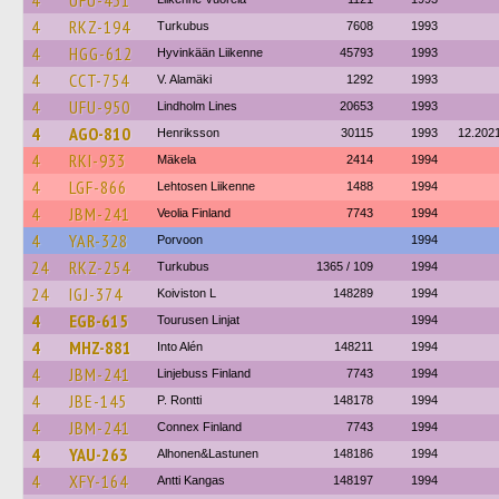
4
UFU-431
4
RKZ-194
Turkubus
7608
1993
4
HGG-612
Hyvinkään Liikenne
45793
1993
4
CCT-754
V. Alamäki
1292
1993
4
UFU-950
Lindholm Lines
20653
1993
4
AGO-810
Henriksson
30115
1993
12.202
4
RKI-933
Mäkela
2414
1994
4
LGF-866
Lehtosen Liikenne
1488
1994
4
JBM-241
Veolia Finland
7743
1994
4
YAR-328
Porvoon
1994
24
RKZ-254
Turkubus
1365 / 109
1994
24
IGJ-374
Koiviston L
148289
1994
4
EGB-615
Tourusen Linjat
1994
4
MHZ-881
Into Alén
148211
1994
4
JBM-241
Linjebuss Finland
7743
1994
4
JBE-145
P. Rontti
148178
1994
4
JBM-241
Connex Finland
7743
1994
4
YAU-263
Alhonen&Lastunen
148186
1994
4
XFY-164
Antti Kangas
148197
1994