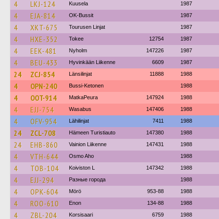
4
LKJ-124
Kuusela
1987
4
EJA-814
OK-Bussit
1987
4
XKT-675
Tourusen Linjat
1987
4
HXE-352
Tokee
12754
1987
4
EEK-481
Nyholm
147226
1987
4
BEU-433
Hyvinkään Liikenne
6609
1987
24
ZCJ-854
Länsilinjat
11888
1988
4
OPN-240
Bussi-Ketonen
1988
4
OOT-914
MatkaPeura
147924
1988
4
EJJ-754
Wasabus
147406
1988
4
OFV-954
Lähilinjat
7411
1988
24
ZCL-708
Hämeen Turistiauto
147380
1988
24
EHB-860
Vainion Liikenne
147431
1988
4
VTH-644
Osmo Aho
1988
4
TOB-104
Koiviston L
147342
1988
4
EJJ-294
Разные города
1988
4
OPK-604
Mörö
953-88
1988
4
ROO-610
Enon
134-88
1988
4
ZBL-204
Korsisaari
6759
1988