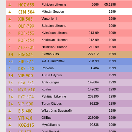
4
HGZ-655
Pohjolan Liikenne
6666
05.1998
4
CZM-504
Mäntän Seudun
1999
4
XIB-585
Ventoniemi
1999
4
OLF-799
Soisalon Liikenne
1999
4
ROF-353
Kylmäsen Liikenne
213-99
1999
4
ROF-354
Kokkolan Liikenne
212-99
1999
4
AEZ-201
Heikkilän Liikenne
211-99
1999
24
RIS-524
EkmanBuss
227712
1999
24
XIB-824
A & J Hautamäki
228-99
1999
4
KRS-618
Porvoon
C484
1999
24
VIP-900
Turun Citybus
1999
24
CEA-751
Antti Kangas
149064
1999
24
MYB-610
Kutilan
149032
1999
24
EYC-874
Pyhtään Liikenne
232190
1999
24
VIP-900
Turun Citybus
92229
1999
4
EIS-400
Wikströms Busstrafik
1999
4
VIT-418
OlliBus
228069
1999
4
KOZ-113
Mynäliikenne
92338
1999
Petri Pekkala
1999