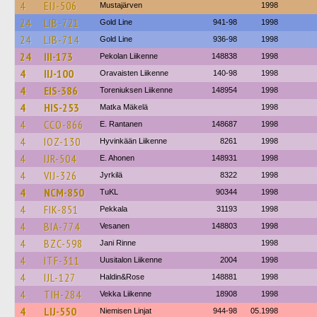
4
EIJ-506
Mustajärven
1998
24
LIB-721
Gold Line
941-98
1998
24
LIB-714
Gold Line
936-98
1998
24
III-173
Pekolan Liikenne
148838
1998
4
IIJ-100
Oravaisten Liikenne
140-98
1998
4
EIS-386
Toreniuksen Liikenne
148954
1998
4
HIS-253
Matka Mäkelä
1998
4
CCO-866
E. Rantanen
148687
1998
4
IOZ-130
Hyvinkään Liikenne
8261
1998
4
IJR-504
E. Ahonen
148931
1998
4
VIJ-326
Jyrkilä
8322
1998
4
NCM-850
TuKL
90344
1998
4
FIK-851
Pekkala
31193
1998
4
BIA-774
Vesanen
148803
1998
4
BZC-598
Jani Rinne
1998
4
ITF-311
Uusitalon Liikenne
2004
1998
4
IJL-127
Haldin&Rose
148881
1998
4
TIH-284
Vekka Liikenne
18908
1998
4
LIJ-550
Niemisen Linjat
944-98
05.1998