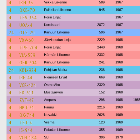
4
IKH-33
Vekka Liikenne
589
1967
4
OXB-70
Pulkkilan Liikenne
945
1967
4
TEV-354
Porin Linjat
1967
4
UOA-4
Korsisaari
2072
1967
24
OTS-29
Kainuun Liikenne
596
1967
4
VXV-60
Järviseudun Linja
2229
1968
4
TPE-704
Porin Linjat
2448
1968
4
VJA-559
Härmän Liikenne
2332
1968
4
OER-704
Kainuun Liikenne
241
1968
24
KBL-924
Pohjolan Matka
236
1968
4
IRF-44
Niemisen Linjat
669
1968
4
VCR-424
Osmo Aho
2320
1968
4
ED-611
Mustajärven
152
1968
4
ZVT-47
Ampers
296
1968
198
4
HBT-31
Paunu
2216
1969
4
OX-744
Nevakivi
2626
1969
4
TET-4
Vesma
123
1969
4
IS-944
Pekolan Liikenne
355
1969
4
VCH-184
SLT
396
1970