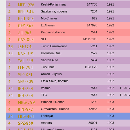
4
MFP-926
Keski-Pohjanmaa
147788
1991
4
RFH-544
Satakunta, прочие
7284
1991
4
HFU-393
ML-Charter
919
1991
4
OFY-867
E. Ahonen
147995
1992
4
ZII-963
Ketosen Liikenne
7541
1992
4
OSY-894
SLT
1412 / 115
1992
24
JEJ-224
Turun Euroliikenne
2211
1992
24
NAX-391
Koiviston Oulu
7527
1992
4
YAL-749
Saaren Auto
7454
1992
4
LLF-294
Turkubus
1158 / 25
1992
4
VIP-821
Arolan Kuljetus
1992
4
SFK-709
Etelä-Savo, прочие
1992
24
IHH-224
Vesma
7547
1992
11.201
24
IHH-224
TLO
7547
1992
11.201
4
MRG-799
Elimäen Liikenne
1290
1993
4
BIN-972
Oravaisten Liikenne
72968
1993
24
FBB-404
Lähilinjat
1993
4
SPZ-839
Ampers
30091
1993
Liikenne Vuorela
1121
1993