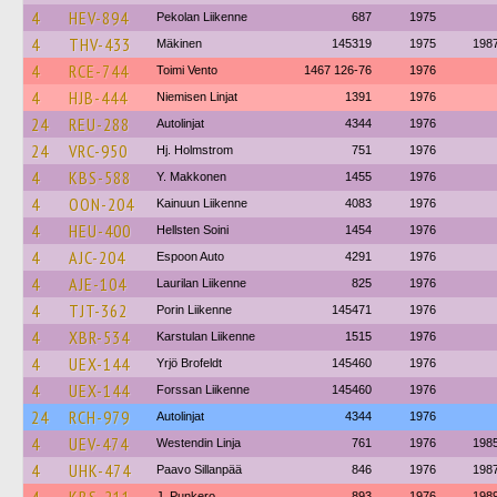
4
HEV-894
Pekolan Liikenne
687
1975
4
THV-433
Mäkinen
145319
1975
198
4
RCE-744
Toimi Vento
1467 126-76
1976
4
HJB-444
Niemisen Linjat
1391
1976
24
REU-288
Autolinjat
4344
1976
24
VRC-950
Hj. Holmstrom
751
1976
4
KBS-588
Y. Makkonen
1455
1976
4
OON-204
Kainuun Liikenne
4083
1976
4
HEU-400
Hellsten Soini
1454
1976
4
AJC-204
Espoon Auto
4291
1976
4
AJE-104
Laurilan Liikenne
825
1976
4
TJT-362
Porin Liikenne
145471
1976
4
XBR-534
Karstulan Liikenne
1515
1976
4
UEX-144
Yrjö Brofeldt
145460
1976
4
UEX-144
Forssan Liikenne
145460
1976
24
RCH-979
Autolinjat
4344
1976
4
UEV-474
Westendin Linja
761
1976
198
4
UHK-474
Paavo Sillanpää
846
1976
198
J. Punkero
893
1976
198