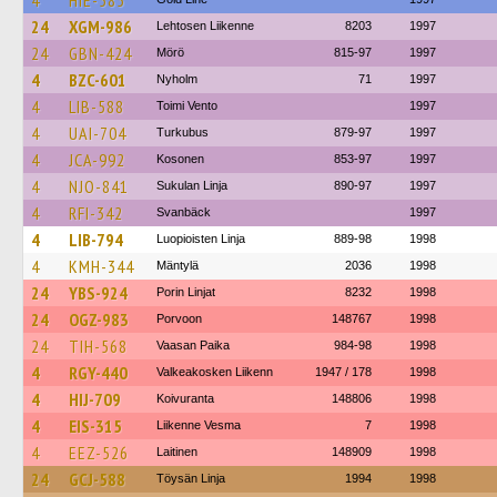
4
HIE-585
24
XGM-986
Lehtosen Liikenne
8203
1997
24
GBN-424
Mörö
815-97
1997
4
BZC-601
Nyholm
71
1997
4
LIB-588
Toimi Vento
1997
4
UAI-704
Turkubus
879-97
1997
4
JCA-992
Kosonen
853-97
1997
4
NJO-841
Sukulan Linja
890-97
1997
4
RFI-342
Svanbäck
1997
4
LIB-794
Luopioisten Linja
889-98
1998
4
KMH-344
Mäntylä
2036
1998
24
YBS-924
Porin Linjat
8232
1998
24
OGZ-983
Porvoon
148767
1998
24
TIH-568
Vaasan Paika
984-98
1998
4
RGY-440
Valkeakosken Liikenn
1947 / 178
1998
4
HIJ-709
Koivuranta
148806
1998
4
EIS-315
Liikenne Vesma
7
1998
4
EEZ-526
Laitinen
148909
1998
24
GCJ-588
Töysän Linja
1994
1998