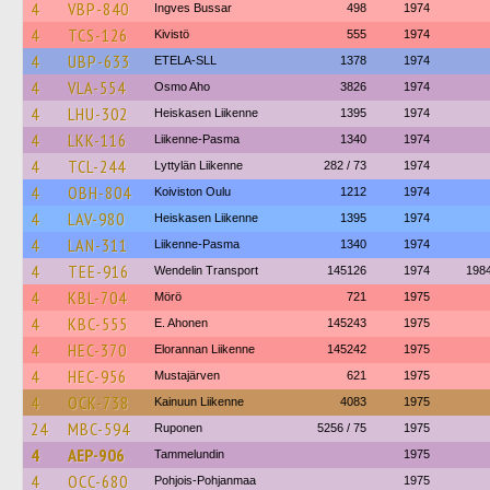
4
VBP-840
Ingves Bussar
498
1974
4
TCS-126
Kivistö
555
1974
4
UBP-633
ETELA-SLL
1378
1974
4
VLA-554
Osmo Aho
3826
1974
4
LHU-302
Heiskasen Liikenne
1395
1974
4
LKK-116
Liikenne-Pasma
1340
1974
4
TCL-244
Lyttylän Liikenne
282 / 73
1974
4
OBH-804
Koiviston Oulu
1212
1974
4
LAV-980
Heiskasen Liikenne
1395
1974
4
LAN-311
Liikenne-Pasma
1340
1974
4
TEE-916
Wendelin Transport
145126
1974
198
4
KBL-704
Mörö
721
1975
4
KBC-555
E. Ahonen
145243
1975
4
HEC-370
Elorannan Liikenne
145242
1975
4
HEC-956
Mustajärven
621
1975
4
OCK-738
Kainuun Liikenne
4083
1975
24
MBC-594
Ruponen
5256 / 75
1975
4
AEP-906
Tammelundin
1975
4
OCC-680
Pohjois-Pohjanmaa
1975