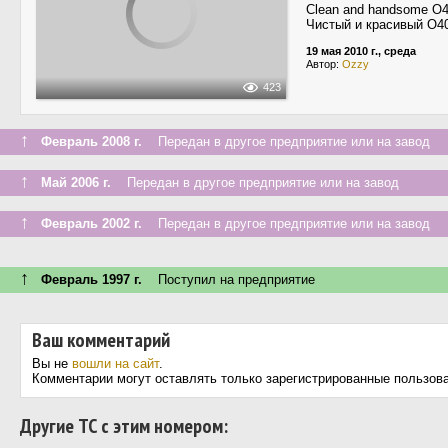
Clean and handsome O4
Чистый и красивый O4
19 мая 2010 г., среда
Автор:
Ozzy
423
↑
Февраль 2008 г.
Передан в другое предприятие или на завод
↑
Май 2006 г.
Передан в другое предприятие или на завод
↑
Февраль 2002 г.
Передан в другое предприятие или на завод
↑
Февраль 1997 г.
Поступил на предприятие
Ваш комментарий
Вы не
вошли на сайт
.
Комментарии могут оставлять только зарегистрированные пользов
Другие ТС с этим номером: