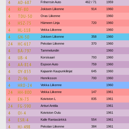
4
AD-687
Friherrsin Auto
462 / 71
1959
4
RF-80
Jokisen Liikenne
914
1960
4
TDU-50
Oras Liikenne
1960
4
HSZ-75
Hämeen Linja
720
1960
4
HL-118
Vekka Liikenne
1960
4
GN-50
Jokisen Liikenne
358
1960
24
HC-617
Pekolan Liikenne
370
1960
4
BÄ-797
Tammelundin
1960
4
UB-4
Korsisaari
793
1960
4
AÄ-814
Espoon Auto
759
1960
4
OY-853
Kajaanin Kaupunkilinjat
645
1960
4
ZI-96
Henriksson
700
1960
4
HRO-24
Vekka Liikenne
1960
24
HH-800
Vekka Liikenne
147
1961
4
EN-73
Koiviston L
835
1961
24
FG-590
Artturi Anttila
1961
4
OI-4
Koiviston Oulu
1961
4
ESR-4
Kalle Rantasärkkä
554
1961
4
HJ-498
Pekolan Liikenne
384
1961