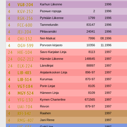
4
VGB-204
Karhun Liikenne
1996
4
KGV-252
Разные города
2
1996
4
RGK-256
Pyhtään Liikenne
1799
1996
4
FCC-600
Tammelundin
83147
1996
4
JEJ-204
Pihlavamäki
24041
1996
4
CHJ-152
Net-Matkat
7996
08.1996
4
OGV-599
Porvoon kirjasto
10356
11.1996
24
HIE-104
Savo-Karjalan Linja
8113
1997
24
OGZ-212
Härmän Liikenne
148645
1997
24
ELX-224
Länsilinjat
88897
1997
4
LIB-483
Anjalankosken Linja
896-97
1997
4
LIB-314
Kurumaa
870-97
1997
4
VGT-184
Porin Linjat
8105
1997
4
MGY-524
Hämeen Linja
8109
1997
4
YFG-130
Kymen Charterline
671565
1997
4
UAI-704
Revon
879-97
1997
4
RFI-342
Raahen
1997
4
RMG-407
Jani Rinne
1997
Gold Line
1997