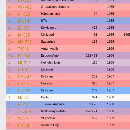
4
HY-511
4
VP-402
Oravaisten Liikenne
1955
4
HI-516
Hämeen Linja
94
1955
4
BA-54
STA
1955
4
EL-956
Koiviston L
472
1955
4
IA-925
Niinivuori
91
1955
196
24
MC-301
Savonlinja
138
1956
4
TJC-4
Artturi Anttila
1956
24
BJ-261
Espoon Auto
122 / 71
1956
4
MI-392
Heinolan Linja
115
1956
4
UU-597
Lähilinjat
1956
4
OV-442
Kyllonen
209
1957
4
OAS-4
Nevakivi
323
1957
4
OF-802
Kyllonen
209
1957
4
LN-22
Kutilan
391
1958
4
ENY-4
Jussilan Autoliike
59 / 76
1958
4
ZB-671
Matkustajain Auto
270 / 71
1958
4
VIV-28
Ykspetäjä
537
1959
4
OV-290
Kainuun Linja
1959