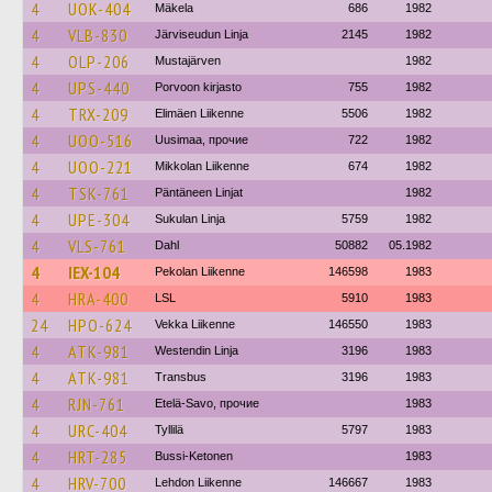
4
UOK-404
Mäkela
686
1982
4
VLB-830
Järviseudun Linja
2145
1982
4
OLP-206
Mustajärven
1982
4
UPS-440
Porvoon kirjasto
755
1982
4
TRX-209
Elimäen Liikenne
5506
1982
4
UOO-516
Uusimaa, прочие
722
1982
4
UOO-221
Mikkolan Liikenne
674
1982
4
TSK-761
Päntäneen Linjat
1982
4
UPE-304
Sukulan Linja
5759
1982
4
VLS-761
Dahl
50882
05.1982
4
IEX-104
Pekolan Liikenne
146598
1983
4
HRA-400
LSL
5910
1983
24
HPO-624
Vekka Liikenne
146550
1983
4
ATK-981
Westendin Linja
3196
1983
4
ATK-981
Transbus
3196
1983
4
RJN-761
Etelä-Savo, прочие
1983
4
URC-404
Tyllilä
5797
1983
4
HRT-285
Bussi-Ketonen
1983
4
HRV-700
Lehdon Liikenne
146667
1983