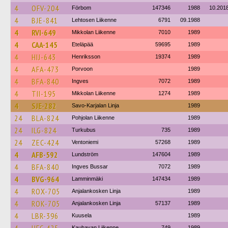
4
OFV-204
Förbom
147346
1988
10.201
4
BJE-841
Lehtosen Liikenne
6791
09.1988
4
RVI-649
Mikkolan Liikenne
7010
1989
4
CAA-145
Eteläpää
59695
1989
4
HIJ-643
Henriksson
19374
1989
4
AFA-473
Porvoon
1989
4
BFA-840
Ingves
7072
1989
4
TII-195
Mikkolan Liikenne
1274
1989
4
SJE-282
Savo-Karjalan Linja
1989
24
BLA-824
Pohjolan Liikenne
1989
24
ILG-824
Turkubus
735
1989
24
ZEC-424
Ventoniemi
57268
1989
4
AFB-592
Lundström
147604
1989
4
BFA-840
Ingves Bussar
7072
1989
4
BVG-964
Lamminmäki
147434
1989
4
ROX-705
Anjalankosken Linja
1989
4
ROK-705
Anjalankosken Linja
57137
1989
4
LBR-396
Kuusela
1989
Kauhavan Liikenne
749
1989