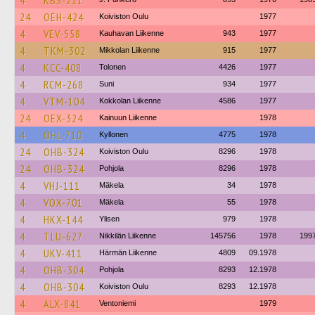
4
KBS-211
24
OEH-424
Koiviston Oulu
1977
4
VEV-558
Kauhavan Liikenne
943
1977
4
TKM-302
Mikkolan Liikenne
915
1977
4
KCC-408
Tolonen
4426
1977
4
RCM-268
Suni
934
1977
4
VTM-104
Kokkolan Liikenne
4586
1977
24
OEX-324
Kainuun Liikenne
1978
4
OHL-710
Kyllonen
4775
1978
24
OHB-324
Koiviston Oulu
8296
1978
24
OHB-324
Pohjola
8296
1978
4
VHJ-111
Mäkela
34
1978
4
VOX-701
Mäkela
55
1978
4
HKX-144
Ylisen
979
1978
4
TLU-627
Nikkilän Liikenne
145756
1978
199
4
UKV-411
Härmän Liikenne
4809
09.1978
4
OHB-304
Pohjola
8293
12.1978
4
OHB-304
Koiviston Oulu
8293
12.1978
4
ALX-841
Ventoniemi
1979