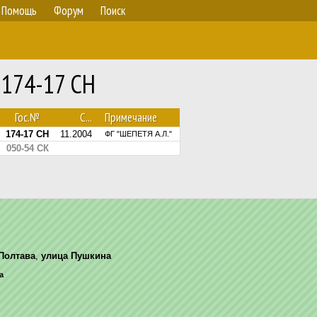
Помощь
Форум
Поиск
 174-17 СН
Гос.№
С...
Примечание
174-17 СН
11.2004
ФГ "ШЕПЕТЯ А.Л."
050-54 СК
Полтава
,
улица Пушкина
а