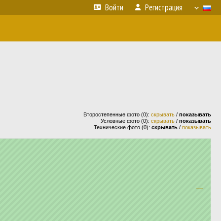
Войти
Регистрация
Второстепенные фото (0):
скрывать
/
показывать
Условные фото (0):
скрывать
/
показывать
Технические фото (0):
скрывать
/
показывать
—