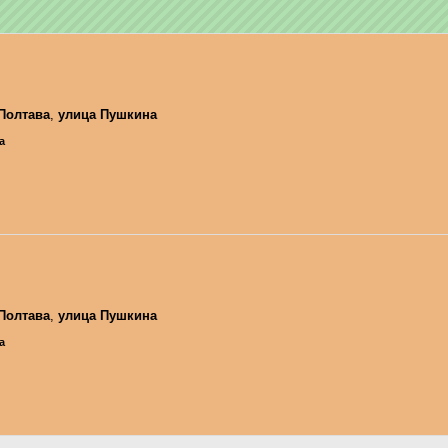
Полтава
,
улица Пушкина
а
Полтава
,
улица Пушкина
а