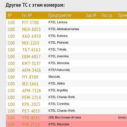
Другие ТС с этим номером:
№
Гос.№
Предприятие
Зав.№
Постр.
Прим
100
PIT-5700
KTEL Larissa
100
MEH-8053
KTEL Aitoloakarnanias
100
XAO-6950
ΚΤΕL Euboea
100
MIX-2215
ΚΤΕL Phthiotis
100
TKT-6162
ΚΤΕL Τrikala
100
EBM-6817
KTEL Ioannina
100
KMT-3137
KTEL Messinia
100
AKM-3426
ΚΤΕΛ Λακωνίας
100
IYY-8599
Maroulis
100
IBZ-1661
KΤΕL Αttika
100
APM-7326
KTEL Argolida
100
PEM-2214
KTEL Chania–Reth.
100
KPK-2025
KTEL Corinthia
100
PET-4053
KTEL Chania–Reth.
100
YYH-4535
(59) Восточная Аттика
Ιονιος
100
YYX-2719
KTEL Messinia