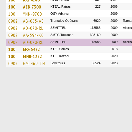
100
AZB-7300
KTEAL Patras
227
2006
100
YNN-9700
OSY Афины
2009
0902
AB-065-AE
Transdev Océcars
6920
2009
Ramea
0902
AD-070-RL
SEMITTEL
118586
2009
Altern
0902
AA-594-KC
SMTC Toulouse
303160
2009
0902
AD-070-RL
SEMITTEL
118586
2009
Altern
100
EPX-5422
KTEL Serres
2018
100
MNB-1222
ΚΤΕL Kozani
2020
0902
GM-469-TN
Sovetours
56524
2023