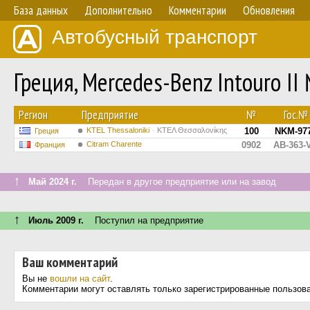
База данных
Дополнительно
Комментарии
Обновления
Автобусный транспорт
Греция, Mercedes-Benz Intouro II
Регион
Предприятие
№
Гос.№
KTEL Thessaloniki
ΚΤΕΛ Θεσσαλονίκης
100
NKM-97
Греция
Citram Charente
0902
AB-363-
Франция
↑
Май 2024 г.
Передан в другое предприятие или на завод
↑
Июль 2009 г.
Поступил на предприятие
Ваш комментарий
Вы не
вошли на сайт
.
Комментарии могут оставлять только зарегистрированные пользов