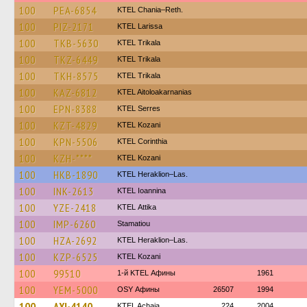
100
PEA-6854
KTEL Chania–Reth.
100
PIZ-2171
KTEL Larissa
100
TKB-5630
ΚΤΕL Τrikala
100
TKZ-6449
ΚΤΕL Τrikala
100
TKH-8575
ΚΤΕL Τrikala
100
KAZ-6812
KTEL Aitoloakarnanias
100
EPN-8388
KTEL Serres
100
KZT-4829
ΚΤΕL Kozani
100
KPN-5506
KTEL Corinthia
100
KZH-****
ΚΤΕL Kozani
100
HKB-1890
KTEL Heraklion–Las.
100
INK-2613
KTEL Ioannina
100
YZE-2418
KΤΕL Αttika
100
IMP-6260
Stamatiou
100
HZA-2692
KTEL Heraklion–Las.
100
KZP-6525
ΚΤΕL Kozani
100
99510
1-й KTEL Афины
1961
100
YEM-5000
OSY Афины
26507
1994
100
AXI-4140
KTEL Achaia
224
2004