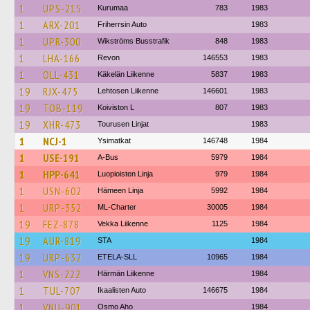
1
UPS-215
Kurumaa
783
1983
1
ARX-201
Friherrsin Auto
1983
1
UPR-300
Wikströms Busstrafik
848
1983
1
LHA-166
Revon
146553
1983
1
OLL-431
Käkelän Liikenne
5837
1983
19
RJX-475
Lehtosen Liikenne
146601
1983
19
TOB-119
Koiviston L
807
1983
19
XHR-473
Tourusen Linjat
1983
1
NCJ-1
Ysimatkat
146748
1984
1
USE-191
A-Bus
5979
1984
1
HPP-641
Luopioisten Linja
979
1984
1
USN-602
Hämeen Linja
5992
1984
1
URP-352
ML-Charter
30005
1984
19
FEZ-878
Vekka Liikenne
1125
1984
19
AUR-819
STA
1984
19
URP-632
ETELA-SLL
10965
1984
1
VNS-222
Härmän Liikenne
1984
1
TUL-707
Ikaalisten Auto
146675
1984
1
VNU-901
Osmo Aho
1984