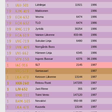
1
UUJ-301
Lähilinjat
11921
1986
19
KJM-419
Makkonen
1986
19
ECH-632
Vesma
6474
1986
19
ECH-632
TLO
6474
1986
19
RMC-119
Jyrkilä
30254
1986
19
ECA-619
Vainion Liikenne
833-86
1986
19
UVC-719
Sukulan Linja
6480
1986
19
UVK-419
Norrgårds Buss
1986
19
UVJ-662
Hämeen Linja
6345
1986
1
VPV-150
Ingves Bussar
6376
06.1986
1
IAC-916
SLT
2145
1987
1
VRC-578
Santasaari
1987
1
LKA-478
Ketosen Liikenne
13144
1987
1
HXX-260
Reissu Ruoti
147205
1987
1
LJV-632
Jani Rinne
355
1987
1
RMR-111
Toimi Vento
147120
1987
1
BHM-103
Nevakivi
950-88
1987
1
LKA-478
Kuusela
13144
1987