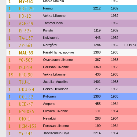
1
MY-431
Matka Mäkelä
1962
1
HBT-29
Paunu
2212
1962
1
HD-12
Vekka Liikenne
1962
1
ACE-49
Tammelundin
1962
1
IS-627
Kivistö
1119
1962
1
TA-137
Koiviston L
443
1962
1
ZY-361
Norrgård
1284
1962
10.1973
1
MAL-63
Päijät-Häme, прочие
1308
1963
1
YG-503
Oravaisten Liikenne
367
1963
1
IYU-19
Forssan Liikenne
1360
1963
19
HFC-90
Vekka Liikenne
436
1963
1
TJU-1
Jussilan Autoliike
1401
1963
1
ODU-84
Pekka Heikkinen
217
1963
1
OGL-82
Kyllonen
1308
1963
1
UEE-47
Ampers
455
1964
1
GM-875
Elimäen Liikenne
211
1964
1
OIO-1
Nevakivi
288
1964
1
HCM-132
Forssan Liikenne
190
1964
1
YY-444
Järviseudun Linja
2214
1964