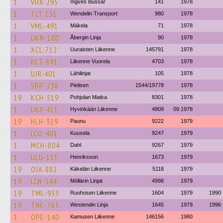
1
VHX-295
Ingves Bussar
141
1978
1
TLT-151
Wendelin Transport
980
1978
1
VML-491
Mäkela
71
1978
1
UKN-100
Åbergin Linja
90
1978
1
XCL-712
Uuraisten Liikenne
145791
1978
1
RCT-841
Liikenne Vuorela
4703
1978
1
UJR-401
Lähilinjat
105
1978
1
SBP-238
Pielisen
1544/19778
1978
19
KCH-519
Pohjolan Matka
8301
1978
1
UKV-411
Hyvinkään Liikenne
4809
09.1978
19
HLH-319
Paunu
9222
1979
1
LCO-401
Kuusela
9247
1979
1
MCH-804
Dahl
9267
1979
1
ULU-111
Henriksson
1673
1979
19
OJA-882
Käkelän Liikenne
5118
1979
19
LCN-544
Möllärin Linjat
4998
1979
19
TML-933
Ruohosen Liikenne
1604
1979
1990
19
TNE-765
Westendin Linja
1645
1979
1996
1
OPE-140
Kamusen Liikenne
146156
1980