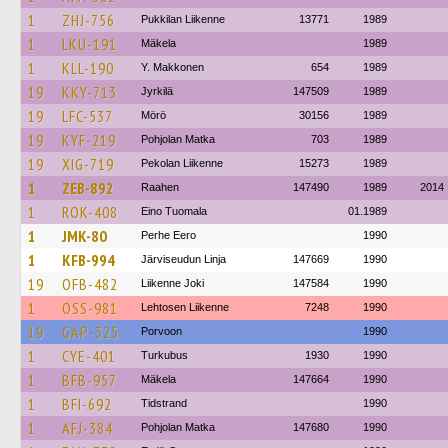
1
ZHJ-756
Pukkilan Liikenne
13771
1989
1
LKU-191
Mäkela
1989
1
KLL-190
Y. Makkonen
654
1989
19
KKY-713
Jyrkilä
147509
1989
19
LFC-537
Mörö
30156
1989
19
KYF-219
Pohjolan Matka
703
1989
19
XIG-719
Pekolan Liikenne
15273
1989
1
ZEB-892
Raahen
147490
1989
2014
1
ROK-408
Eino Tuomala
01.1989
1
JMK-80
Perhe Eero
1990
1
KFB-994
Järviseudun Linja
147669
1990
19
OFB-482
Liikenne Joki
147584
1990
1
OSS-981
Lehtosen Liikenne
7248
1990
19
GAP-325
Porvoon
1990
1
CYE-401
Turkubus
1930
1990
1
BFB-957
Mäkela
147664
1990
1
BFI-692
Tidstrand
1990
1
AFJ-384
Pohjolan Matka
147680
1990