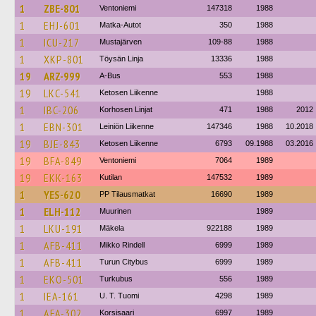
1
ZBE-801
Ventoniemi
147318
1988
1
EHJ-601
Matka-Autot
350
1988
1
ICU-217
Mustajärven
109-88
1988
1
XKP-801
Töysän Linja
13336
1988
19
ARZ-999
A-Bus
553
1988
19
LKC-541
Ketosen Liikenne
1988
1
IBC-206
Korhosen Linjat
471
1988
2012
1
EBN-301
Leiniön Liikenne
147346
1988
10.2018
19
BJE-843
Ketosen Liikenne
6793
09.1988
03.2016
19
BFA-849
Ventoniemi
7064
1989
19
EKK-163
Kutilan
147532
1989
1
YES-620
PP Tilausmatkat
16690
1989
1
ELH-112
Muurinen
1989
1
LKU-191
Mäkela
922188
1989
1
AFB-411
Mikko Rindell
6999
1989
1
AFB-411
Turun Citybus
6999
1989
1
EKO-501
Turkubus
556
1989
1
IEA-161
U. T. Tuomi
4298
1989
1
AFA-302
Korsisaari
6997
1989