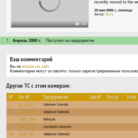
recently moved to the w
19 мая 2006 г., пятница
Автор:
Ozzy
327
↑
Апрель 2000 г.
Поступил на предприятие
Ваш комментарий
Вы не
вошли на сайт
.
Комментарии могут оставлять только зарегистрированные пользов
Другие ТС с этим номером:
№
Гос.№
Предприятие
Зав.№
Постр.
Утил.
1
AFC-507
Liikenne Vuorela
1
LAJ-960
Veljekset Salmela
1
URS-204
Mäntylä
1
IGR-311
Uuraisten Liikenne
19
LKX-50
Veljekset Salmela