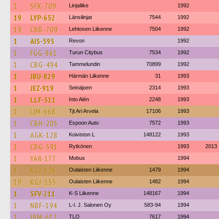
1
SFK-709
Linjaliike
1992
19
LYP-652
Länsilinjat
7544
1992
19
CBB-709
Lehtosen Liikenne
7504
1992
1
AIS-595
Revon
1992
1
FGG-861
Turun Citybus
7534
1992
1
CBG-494
Tammelundin
70899
1992
1
JBU-829
Härmän Liikenne
31
1993
1
JEZ-919
Seinäjoen
2314
1993
1
LLF-311
Into Alén
2248
1993
1
LIM-668
Tjt Ari Arvela
17106
1993
1
CBH-205
Espoon Auto
7572
1993
1
AGK-128
Koiviston L
148122
1993
1
CBG-591
Rytkönen
1993
2013
1
YAR-177
Mobus
1994
1
KGJ-126
Oulaisten Liikenne
1479
1994
19
KGJ-155
Oulaisten Liikenne
1482
1994
1
SFV-211
K-S Liikenne
148167
1994
1
NBF-194
L-l. J. Salonen Oy
583-94
1994
1
JBM-612
TLO
7617
1994