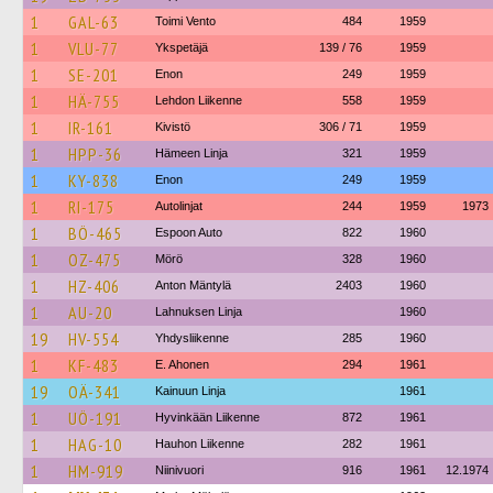
1
GAL-63
Toimi Vento
484
1959
1
VLU-77
Ykspetäjä
139 / 76
1959
1
SE-201
Enon
249
1959
1
HÄ-755
Lehdon Liikenne
558
1959
1
IR-161
Kivistö
306 / 71
1959
1
HPP-36
Hämeen Linja
321
1959
1
KY-838
Enon
249
1959
1
RI-175
Autolinjat
244
1959
1973
1
BÖ-465
Espoon Auto
822
1960
1
OZ-475
Mörö
328
1960
1
HZ-406
Anton Mäntylä
2403
1960
1
AU-20
Lahnuksen Linja
1960
19
HV-554
Yhdysliikenne
285
1960
1
KF-483
E. Ahonen
294
1961
19
OÄ-341
Kainuun Linja
1961
1
UÖ-191
Hyvinkään Liikenne
872
1961
1
HAG-10
Hauhon Liikenne
282
1961
1
HM-919
Niinivuori
916
1961
12.1974