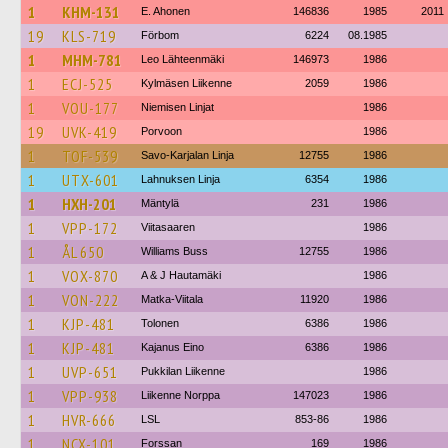
1
KHM-131
E. Ahonen
146836
1985
2011
19
KLS-719
Förbom
6224
08.1985
1
MHM-781
Leo Lähteenmäki
146973
1986
1
ECJ-525
Kylmäsen Liikenne
2059
1986
1
VOU-177
Niemisen Linjat
1986
19
UVK-419
Porvoon
1986
1
TOF-539
Savo-Karjalan Linja
12755
1986
1
UTX-601
Lahnuksen Linja
6354
1986
1
HXH-201
Mäntylä
231
1986
1
VPP-172
Viitasaaren
1986
1
ÅL 650
Williams Buss
12755
1986
1
VOX-870
A & J Hautamäki
1986
1
VON-222
Matka-Viitala
11920
1986
1
KJP-481
Tolonen
6386
1986
1
KJP-481
Kajanus Eino
6386
1986
1
UVP-651
Pukkilan Liikenne
1986
1
VPP-938
Liikenne Norppa
147023
1986
1
HVR-666
LSL
853-86
1986
1
NCX-101
Forssan
169
1986