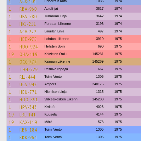
1
ACX-101
Friherrsin Auto
1036
1974
1
RBA-960
Autolinjat
3817
1974
1
UBV-580
Juhanilan Linja
3642
1974
1
HKJ-211
Forssan Liikenne
3196
1974
1
ACV-222
Laurilan Linja
497
1974
1
HEE-975
Lehdon Liikenne
3910
1975
1
HUO-924
Hellsten Soini
690
1975
19
OHA-119
Koiviston Oulu
145231
1975
1
OCC-777
Kainuun Liikenne
145269
1975
1
THH-529
Разные города
667
1975
1
RLJ-444
Toimi Vento
1305
1975
1
UCS-947
Ampers
240175
1975
1
HEU-771
Niemisen Linjat
1315
1975
1
HOO-891
Valkeakosken Liikenn
145230
1975
1
HPV-343
Kivistö
4026
1975
19
LBL-141
Kuusela
4144
1975
19
KAX-119
Mörö
573
1975
1
RBN-184
Toimi Vento
1305
1975
1
RKK-964
Toimi Vento
1305
1975