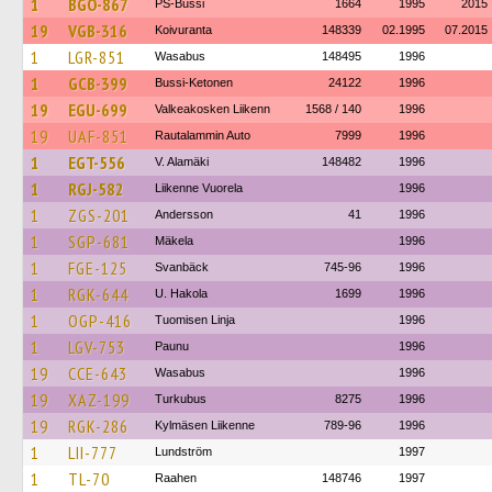
1
BGO-867
PS-Bussi
1664
1995
2015
19
VGB-316
Koivuranta
148339
02.1995
07.2015
1
LGR-851
Wasabus
148495
1996
1
GCB-399
Bussi-Ketonen
24122
1996
19
EGU-699
Valkeakosken Liikenn
1568 / 140
1996
19
UAF-851
Rautalammin Auto
7999
1996
1
EGT-556
V. Alamäki
148482
1996
1
RGJ-582
Liikenne Vuorela
1996
1
ZGS-201
Andersson
41
1996
1
SGP-681
Mäkela
1996
1
FGE-125
Svanbäck
745-96
1996
1
RGK-644
U. Hakola
1699
1996
1
OGP-416
Tuomisen Linja
1996
1
LGV-753
Paunu
1996
19
CCE-643
Wasabus
1996
19
XAZ-199
Turkubus
8275
1996
19
RGK-286
Kylmäsen Liikenne
789-96
1996
1
LII-777
Lundström
1997
1
TL-70
Raahen
148746
1997