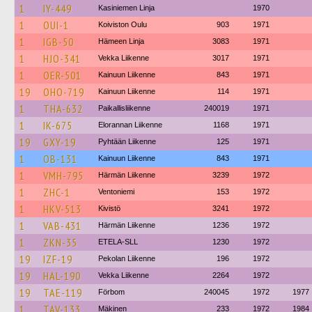
1
IY-449
Kasiniemen Linja
1970
1
OUI-1
Koiviston Oulu
903
1971
1
IGB-50
Hämeen Linja
3083
1971
1
HJO-341
Vekka Liikenne
3017
1971
1
OER-501
Kainuun Liikenne
843
1971
19
OHO-719
Kainuun Liikenne
114
1971
1
THA-632
Paikallisliikenne
240019
1971
1
IK-675
Elorannan Liikenne
1168
1971
19
GXY-19
Pyhtään Liikenne
125
1971
1
OB-131
Kainuun Liikenne
843
1971
1
VMH-795
Härmän Liikenne
3239
1972
1
ZHC-1
Ventoniemi
153
1972
1
HKV-513
Kivistö
3241
1972
1
VAB-431
Härmän Liikenne
1236
1972
1
ZKN-35
ETELA-SLL
1230
1972
19
IZF-19
Pekolan Liikenne
196
1972
19
HAL-190
Vekka Liikenne
2264
1972
19
TAE-119
Förbom
240045
1972
1977
1
TAV-133
Mäkinen
233
1972
1984