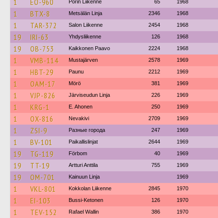
1
EO-960
Porin Liikenne
65
1968
1
BTX-8
Metsälän Linja
2346
1968
1
TAR-372
Salon Liikenne
2454
1968
19
IRI-63
Yhdysliikenne
126
1968
19
OB-753
Kaikkonen Paavo
2224
1968
1
VMB-114
Mustajärven
2578
1969
1
HBT-29
Paunu
2212
1969
1
OAM-17
Mörö
381
1969
1
VJP-826
Järviseudun Linja
226
1969
1
KRG-1
E. Ahonen
250
1969
1
OX-816
Nevakivi
2709
1969
1
ZSI-9
Разные города
247
1969
1
BV-101
Paikallislinjat
2644
1969
19
TG-119
Förbom
40
1969
19
TT-19
Artturi Anttila
755
1969
19
OM-701
Kainuun Linja
1969
1
VKL-801
Kokkolan Liikenne
2845
1970
1
EI-103
Bussi-Ketonen
126
1970
1
TEV-152
Rafael Wallin
386
1970