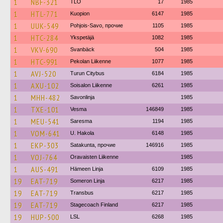
1
NBF-321
TLO
17
1985
1
HTL-771
Kuopion
6147
1985
1
UUK-549
Pohjois-Savo, прочие
1105
1985
1
HTC-284
Ykspetäjä
1082
1985
1
VKV-690
Svanbäck
504
1985
1
HTC-991
Pekolan Liikenne
1077
1985
1
AVJ-520
Turun Citybus
6184
1985
1
AXU-102
Soisalon Liikenne
6261
1985
1
MHH-482
Savonlinja
1985
1
TXE-101
Vesma
146849
1985
1
MEU-541
Saresma
1194
1985
1
VOM-641
U. Hakola
6148
1985
1
EKP-303
Satakunta, прочие
146916
1985
1
VOJ-764
Oravaisten Liikenne
1985
1
AUS-491
Hämeen Linja
6109
1985
19
EAT-719
Someron Linja
6217
1985
19
EAT-719
Transbus
6217
1985
19
EAT-719
Stagecoach Finland
6217
1985
19
HUP-500
LSL
6268
1985