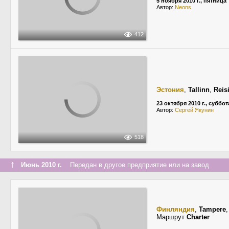
5 ноября 2010 г., пятница
Автор:
Neons
412
Эстония
,
Tallinn
,
Reis
23 октября 2010 г., суббот
Автор:
Сергей Якунин
518
↑
Июнь 2010 г.
Передан в другое предприятие или на завод
Финляндия
,
Tampere
Маршрут
Charter