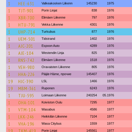
1
HEE-631
Valkeakosken Liikenn
145230
1975
1
TJT-901
Porin Linjat
838
1976
1
XBR-700
Elimäen Liikenne
797
1976
1
HTU-791
Vekka Liikenne
4301
1976
1
UHP-714
Turkubus
877
1976
1
UEM-501
Tidstrand
1402
1976
1
AJC-201
Espoon Auto
4289
1976
1
AJE-104
Westendin Linja
825
1976
1
RNS-742
Elimäen Liikenne
1518
1976
1
VEH-980
Oravaisten Liikenne
805
1976
1
HHA-226
Päijät-Häme, прочие
145407
1976
19
HJC-390
LSL
1466
1976
19
MBM-361
Ruponen
6243
1976
1
TJU-595
Loimaan Liikenne
240254
05.1976
1
OHA-101
Koiviston Oulu
7295
1977
1
VTM-104
Wasabus
4586
1977
1
LKK-246
Heikkilän Liikenne
7104
1977
1
VHA-196
Wasa Citybus
1559
1977
19
TKM-419
Porin Linjat
145561
1977