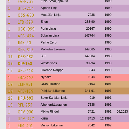
1
FAN-738
Etelä-Savo, прочие
1990
1
BFB-214
Sipoon Linja
1990
1
OSS-650
Metsälän Linja
7238
1990
1
LFB-529
Enon
253-90
1990
1
UGO-999
Porin Linjat
20167
1990
1
AFB-454
Sukulan Linja
147764
1990
1
JMK-80
Perhe Eero
1990
1
BFB-816
Mikkolan Liikenne
147665
1990
19
OFB-482
SLT
147584
1990
19
KIP-138
Westerlines
30294
1990
19
UFC-738
Liikenne Norppa
843
1990
1
FBA-352
Nyholm
1044
1991
19
ELR-951
Oras Liikenne
2103
1991
19
AFS-179
Pohjolan Liikenne
341-91
1991
19
HFU-393
Savo-Karjalan Linja
919
1991
19
RFL-235
Alhonen&Lastunen
7338
1991
1
OFV-900
Mikko Rindell
7421
1991
06.2023
1
UFM-277
Kittilä
7413
12.1991
1
EIM-401
Vainion Liikenne
7542
1992