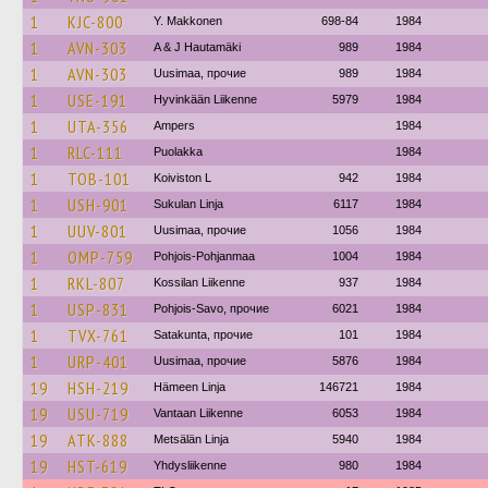
1
KJC-800
Y. Makkonen
698-84
1984
1
AVN-303
A & J Hautamäki
989
1984
1
AVN-303
Uusimaa, прочие
989
1984
1
USE-191
Hyvinkään Liikenne
5979
1984
1
UTA-356
Ampers
1984
1
RLC-111
Puolakka
1984
1
TOB-101
Koiviston L
942
1984
1
USH-901
Sukulan Linja
6117
1984
1
UUV-801
Uusimaa, прочие
1056
1984
1
OMP-759
Pohjois-Pohjanmaa
1004
1984
1
RKL-807
Kossilan Liikenne
937
1984
1
USP-831
Pohjois-Savo, прочие
6021
1984
1
TVX-761
Satakunta, прочие
101
1984
1
URP-401
Uusimaa, прочие
5876
1984
19
HSH-219
Hämeen Linja
146721
1984
19
USU-719
Vantaan Liikenne
6053
1984
19
ATK-888
Metsälän Linja
5940
1984
19
HST-619
Yhdysliikenne
980
1984