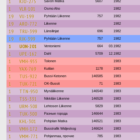
1
KJO-275
Savon Matka
5607
1982
1
VLR-101
Osmo Aho
1982
19
VIJ-199
Pyhtään Liikenne
757
1982
19
ARO-772
Liikenne
1982
19
TRU-399
Länsilinjat
696
1982
19
RJK-399
Pyhtään Liikenne
757
1982
1
UON-201
Ventoniemi
664
03.1982
1
UPE-162
Dahl
5709
12.1982
1
VMH-955
Tolonen
1983
1
YAX-769
Kutilan
1178
1983
1
TUS-922
Bussi-Ketonen
146585
1983
1
TUK-721
OK-Bussit
71
1983
1
TTN-950
Mynäliikenne
146540
1983
1
TSS-331
Nikkilän Liikenne
146528
1983
1
URM-508
Lehtosen Liikenne
5829
1983
1
TUK-300
Разные города
146644
1983
1
KHL-301
Pohjolan Matka
146521
1983
1
VMH-172
Busstrafik Widjeskog
146624
1983
1
VMM-771
Pohjanmaa, прочие
785
1983