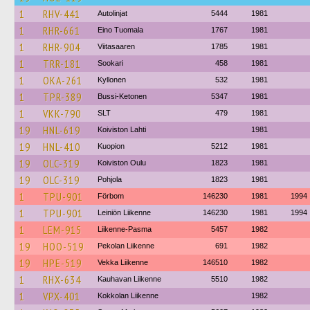
1
RHV-441
Autolinjat
5444
1981
1
RHR-661
Eino Tuomala
1767
1981
1
RHR-904
Viitasaaren
1785
1981
1
TRR-181
Sookari
458
1981
1
OKA-261
Kyllonen
532
1981
1
TPR-389
Bussi-Ketonen
5347
1981
1
VKK-790
SLT
479
1981
19
HNL-619
Koiviston Lahti
1981
19
HNL-410
Kuopion
5212
1981
19
OLC-319
Koiviston Oulu
1823
1981
19
OLC-319
Pohjola
1823
1981
1
TPU-901
Förbom
146230
1981
1994
1
TPU-901
Leiniön Liikenne
146230
1981
1994
1
LEM-915
Liikenne-Pasma
5457
1982
19
HOO-519
Pekolan Liikenne
691
1982
19
HPE-519
Vekka Liikenne
146510
1982
1
RHX-634
Kauhavan Liikenne
5510
1982
1
VPX-401
Kokkolan Liikenne
1982