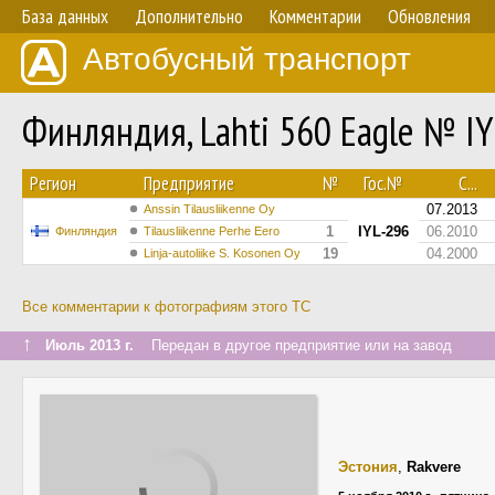
База данных
Дополнительно
Комментарии
Обновления
Автобусный транспорт
Финляндия, Lahti 560 Eagle № I
Регион
Предприятие
№
Гос.№
С...
07.2013
Anssin Tilausliikenne Oy
1
IYL-296
06.2010
Финляндия
Tilausliikenne Perhe Eero
19
04.2000
Linja-autoliike S. Kosonen Oy
Все комментарии к фотографиям этого ТС
↑
Июль 2013 г.
Передан в другое предприятие или на завод
Эстония
,
Rakvere