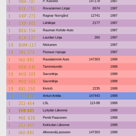
1
VRH-707
P. Koivisto
147178
1987
1
BCE-731
Rovaniemen Linjat
6574
1987
1
UXP-271
Ragnar Norrgård
12741
1987
1
UXB-801
Lähilinjat
2177
1987
1
BEU-356
Rauman Kohde-Auto
1987
1
BCN-127
Laurilan Linja
260
1987
19
BHM-117
Niskanen
1987
19
VRC-578
Разные города
1987
1
IAU-881
Rautalammin Auto
147303
1988
1
BKB-641
Tammelundin
1988
19
MJO-503
Savonlinja
1988
19
MJO-503
Savonlinja
1988
19
BKL-250
Kivistö
2235
1988
19
EJE-419
Artturi Anttila
147443
1988
1
ZCJ-454
LSL
113-88
1988
1
EHR-801
Lyttylän Liikenne
1988
1
MJE-820
Pentti Paasonen
1988
1
ZCJ-455
Kokkolan Liikenne
1988
1
IAU-881
Alhonen&Lastunen
147303
1988