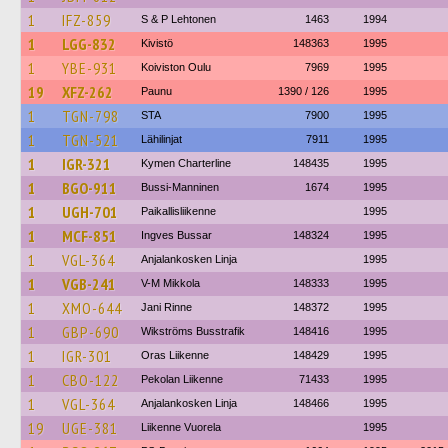
1
IFZ-859
S & P Lehtonen
1463
1994
1
LGG-832
Kivistö
148363
1995
1
YBE-931
Koiviston Oulu
7969
1995
19
XFZ-262
Paunu
1390 / 126
1995
1
TGN-798
STA
7900
1995
1
TGN-521
Lähilinjat
7911
1995
1
IGR-321
Kymen Charterline
148435
1995
1
BGO-911
Bussi-Manninen
1674
1995
1
UGH-701
Paikallisliikenne
1995
1
MCF-851
Ingves Bussar
148324
1995
1
VGL-364
Anjalankosken Linja
1995
1
VGB-241
V-M Mikkola
148333
1995
1
XMO-644
Jani Rinne
148372
1995
1
GBP-690
Wikströms Busstrafik
148416
1995
1
IGR-301
Oras Liikenne
148429
1995
1
CBO-122
Pekolan Liikenne
71433
1995
1
VGL-364
Anjalankosken Linja
148466
1995
19
UGE-381
Liikenne Vuorela
1995