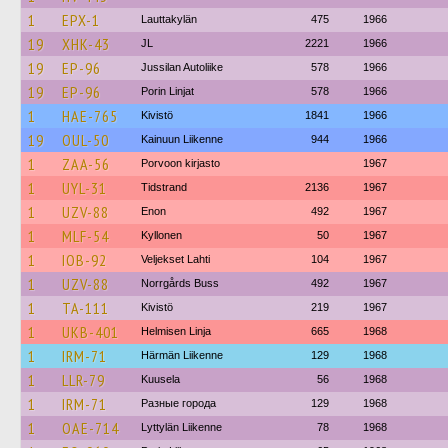
1
EPX-1
Lauttakylän
475
1966
19
XHK-43
JL
2221
1966
19
EP-96
Jussilan Autoliike
578
1966
19
EP-96
Porin Linjat
578
1966
1
HAE-765
Kivistö
1841
1966
19
OUL-50
Kainuun Liikenne
944
1966
1
ZAA-56
Porvoon kirjasto
1967
1
UYL-31
Tidstrand
2136
1967
1
UZV-88
Enon
492
1967
1
MLF-54
Kyllonen
50
1967
1
IOB-92
Veljekset Lahti
104
1967
1
UZV-88
Norrgårds Buss
492
1967
1
TA-111
Kivistö
219
1967
1
UKB-401
Helmisen Linja
665
1968
1
IRM-71
Härmän Liikenne
129
1968
1
LLR-79
Kuusela
56
1968
1
IRM-71
Разные города
129
1968
1
OAE-714
Lyttylän Liikenne
78
1968