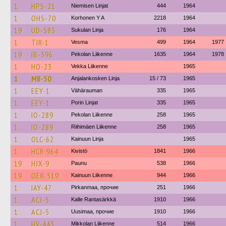
1
HPS-21
Niemisen Linjat
444
1964
1
OHS-70
Korhonen Y A
2218
1964
19
UD-585
Sukulan Linja
176
1964
1
TIR-1
Vesma
499
1964
1977
19
IB-396
Pekolan Liikenne
1635
1964
1978
1
HO-23
Vekka Liikenne
1965
1
MB-50
Anjalankosken Linja
15 / 73
1965
1
EEY-1
Vähärauman
335
1965
1
EEY-1
Porin Linjat
335
1965
1
IO-289
Pekolan Liikenne
258
1965
1
IO-289
Riihimäen Liikenne
258
1965
1
OLC-62
Kainuun Linja
1965
1
HCR-964
Kivistö
1841
1966
19
HJX-9
Paunu
538
1966
19
OER-519
Kainuun Liikenne
944
1966
1
IAY-47
Pirkanmaa, прочие
251
1966
1
ACJ-5
Kalle Rantasärkkä
1910
1966
1
ACJ-5
Uusimaa, прочие
1910
1966
1
HV-443
Mikkolan Liikenne
514
1966