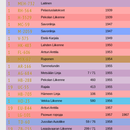
1
MEH-732
Laitinen
1
RH-564
Pelastuslaitokset
1939
1
H-3529
Pekolan Liikenne
1939
1
MC-59
Savonlinja
1947
1
M-2059
Savonlinja
1947
1
V-375
Etelä-Karjala
1949
1
HK-483
Lahden Liikenne
1950
1
FL-606
Artturi Anttila
1953
1
MIX-62
Ruponen
1954
1
AR-166
Tammelundin
1955
1
AG-684
Metsälän Linja
7 / 71
1955
1
HB-288
Pekolan Liikenne
460
1955
19
UC-55
Rajala
413
1955
1
HB-703
Hämeen Linja
106
1956
1
HO-23
Vekka Liikenne
580
1956
19
EU-844
Artturi Anttila
1957
1
LG-101
Разные города
1957
1967
1
TD-60
Jussilan Autoliike
59 / 76
1958
19
ZB-755
Leppävaaran Liikenne
299 / 71
1958