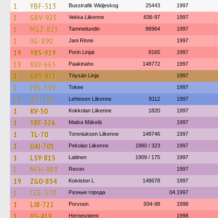
1
YBF-513
Busstrafik Widjeskog
25443
1997
1
GBV-923
Vekka Liikenne
836-97
1997
1
MGZ-823
Tammelundin
86964
1997
1
IIG-890
Jani Rinne
1997
19
YBS-919
Porin Linjat
8165
1997
19
XUJ-665
Paakinaho
148772
1997
1
GBY-412
Töysän Linja
1997
1
YBL-559
Tokee
1997
19
HIE-103
Lehtosen Liikenne
8112
1997
1
KV-50
Kokkolan Liikenne
1820
1997
1
YBF-526
Matka Mäkelä
1997
1
TL-70
Toreniuksen Liikenne
148746
1997
1
UAI-701
Pekolan Liikenne
1880 / 323
1997
1
LSY-815
Laitinen
1909 / 175
1997
1
MFH-989
Revon
1997
19
ZGO-854
Koiviston L
148678
1997
1
CCE-570
Разные города
04.1997
1
LIB-722
Porvoon
934-98
1998
1
IIS-419
Hernesniemi
1998