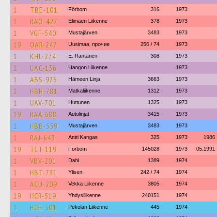
1
TBE-101
Förbom
316
1973
1
RAO-427
Elimäen Liikenne
378
1973
1
VGF-540
Mustajärven
3483
1973
19
OAR-247
Uusimaa, прочие
256 / 74
1973
1
KHL-274
E. Rantanen
308
1973
1
UAC-136
Hangon Liikenne
1973
1
ABS-976
Hämeen Linja
3663
1973
1
HBH-781
Matkaliikenne
1312
1973
1
UAV-701
Huttunen
1325
1973
19
RAA-688
Autolinjat
3415
1973
1
HBB-559
Mustajärven
3483
1973
1
RAJ-643
Antti Kangas
325
1973
1986
19
TCT-119
Förbom
145028
1973
05.1991
1
VBV-201
Dahl
1389
1974
1
HBT-731
Ylisen
242 / 74
1974
1
ACU-209
Vekka Liikenne
3805
1974
19
HCR-519
Yhdysliikenne
240151
1974
1
HCE-501
Pekolan Liikenne
445
1974