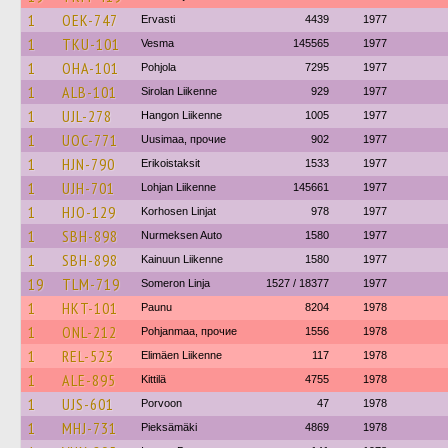
1
OEK-747
Ervasti
4439
1977
1
TKU-101
Vesma
145565
1977
1
OHA-101
Pohjola
7295
1977
1
ALB-101
Sirolan Liikenne
929
1977
1
UJL-278
Hangon Liikenne
1005
1977
1
UOC-771
Uusimaa, прочие
902
1977
1
HJN-790
Erikoistaksit
1533
1977
1
UJH-701
Lohjan Liikenne
145661
1977
1
HJO-129
Korhosen Linjat
978
1977
1
SBH-898
Nurmeksen Auto
1580
1977
1
SBH-898
Kainuun Liikenne
1580
1977
19
TLM-719
Someron Linja
1527 / 18377
1977
1
HKT-101
Paunu
8204
1978
1
ONL-212
Pohjanmaa, прочие
1556
1978
1
REL-523
Elimäen Liikenne
117
1978
1
ALE-895
Kittilä
4755
1978
1
UJS-601
Porvoon
47
1978
1
MHJ-731
Pieksämäki
4869
1978