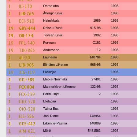
1
IIJ-130
Osmo Aho
1998
1
LIB-765
Åbergin Linja
1998
1
ECI-510
Helmikkala
1989
1998
19
GBY-444
Reissu Ruoti
915-98
1998
19
OII-174
Töysän Linja
1992
1998
19
FPL-740
Porvoon
C181
1998
19
TIN-866
Andersson
12
1998
1
AL-70
Lauhamo
148704
1998
1
LIB-903
Elimäen Liikenne
968-98
1998
19
XIG-119
Lähilinjat
1998
1
GCJ-589
Matka-Niinimäki
27401
1998
1
FCX-804
Mannerkiven Liikenne
132-98
1998
1
FCX-639
Porin Linjat
2
1998
1
OIO-528
Eteläpää
1998
1
OIO-528
Talma Bus
1998
1
EIS-386
Jani Rinne
148954
1998
1
GCS-412
Liikenne-Pasma
148889
1998
1
AIM-621
Mörö
5481561
1998