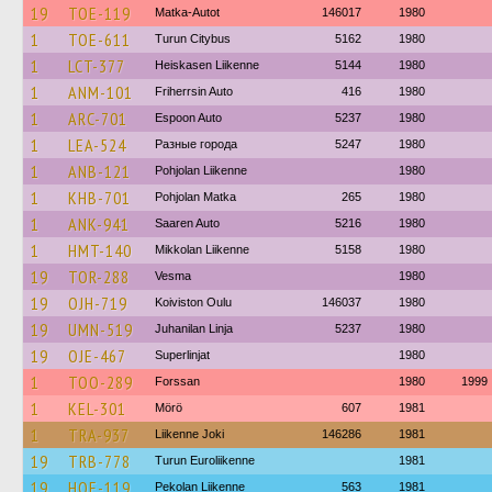
19
TOE-119
Matka-Autot
146017
1980
1
TOE-611
Turun Citybus
5162
1980
1
LCT-377
Heiskasen Liikenne
5144
1980
1
ANM-101
Friherrsin Auto
416
1980
1
ARC-701
Espoon Auto
5237
1980
1
LEA-524
Разные города
5247
1980
1
ANB-121
Pohjolan Liikenne
1980
1
KHB-701
Pohjolan Matka
265
1980
1
ANK-941
Saaren Auto
5216
1980
1
HMT-140
Mikkolan Liikenne
5158
1980
19
TOR-288
Vesma
1980
19
OJH-719
Koiviston Oulu
146037
1980
19
UMN-519
Juhanilan Linja
5237
1980
19
OJE-467
Superlinjat
1980
1
TOO-289
Forssan
1980
1999
1
KEL-301
Mörö
607
1981
1
TRA-937
Liikenne Joki
146286
1981
19
TRB-778
Turun Euroliikenne
1981
19
HOE-119
Pekolan Liikenne
563
1981