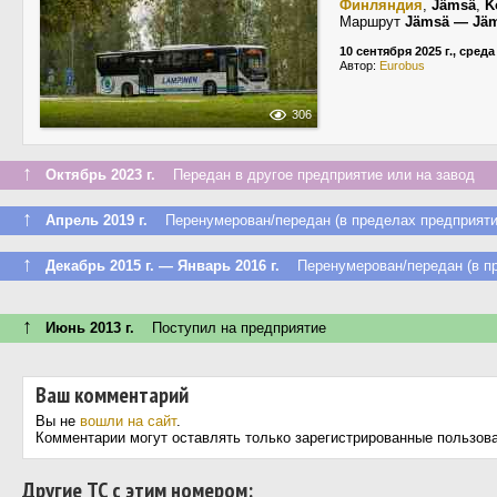
Финляндия
,
Jämsä
,
K
Маршрут
Jämsä — Jäm
10 сентября 2025 г., среда
Автор:
Eurobus
306
↑
Октябрь 2023 г.
Передан в другое предприятие или на завод
↑
Апрель 2019 г.
Перенумерован/передан (в пределах предприяти
↑
Декабрь 2015 г. — Январь 2016 г.
Перенумерован/передан (в пр
↑
Июнь 2013 г.
Поступил на предприятие
Ваш комментарий
Вы не
вошли на сайт
.
Комментарии могут оставлять только зарегистрированные пользов
Другие ТС с этим номером: