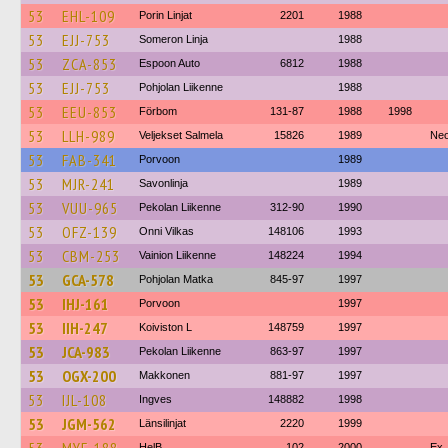
53
EHL-109
Porin Linjat
2201
1988
53
EJJ-753
Someron Linja
1988
53
ZCA-853
Espoon Auto
6812
1988
53
EJJ-753
Pohjolan Liikenne
1988
53
EEU-853
Förbom
131-87
1988
1998
53
LLH-989
Veljekset Salmela
15826
1989
Neo
53
FAB-341
Porvoon
1989
53
MJR-241
Savonlinja
1989
53
VUU-965
Pekolan Liikenne
312-90
1990
53
OFZ-139
Onni Vilkas
148106
1993
53
CBM-253
Vainion Liikenne
148224
1994
53
GCA-578
Pohjolan Matka
845-97
1997
53
IHJ-161
Porvoon
1997
53
IIH-247
Koiviston L
148759
1997
53
JCA-983
Pekolan Liikenne
863-97
1997
53
OGX-200
Makkonen
881-97
1997
53
IJL-108
Ingves
148882
1998
53
JGM-562
Länsilinjat
2220
1999
HelB
102
2000
Ex.