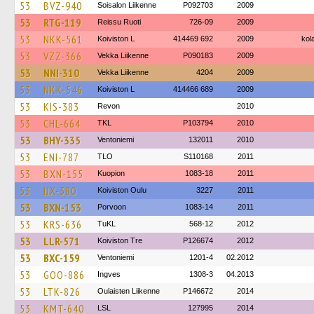
53
BVZ-940
Soisalon Liikenne
P092703
2009
53
RTG-119
Reissu Ruoti
726-09
2009
53
NKK-561
Koiviston L
414469 692
2009
kola
53
VZZ-366
Vekka Liikenne
P090183
2009
53
NNI-310
Vekka Liikenne
4204
2009
53
NKK-546
Koiviston L
414466 689
2009
53
KIS-383
Revon
2010
53
CHL-664
TKL
P103794
2010
53
BHY-335
Ventoniemi
132011
2010
53
ENI-787
TLO
S110168
2011
53
BXN-155
Kuopion
1083-18
2011
53
IJX-380
Koiviston Oulu
3227
2011
53
BXN-153
Porvoon
1083-14
2011
53
KRS-636
TuKL
568-12
2012
53
LLR-571
Koiviston Tre
P126674
2012
53
BXC-159
Ventoniemi
1201-4
02.2012
53
GOO-886
Ingves
1308-3
04.2013
53
LTK-826
Oulaisten Liikenne
P146672
2014
53
KMT-640
LSL
127995
2014