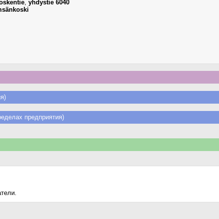
oskentie
,
yhdystie 6040
sänkoski
я)
еделах предприятия)
атели.