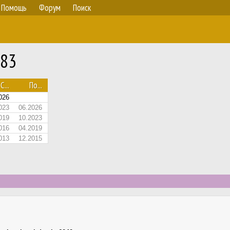
Помощь
Форум
Поиск
583
С...
По...
026
023
06.2026
019
10.2023
016
04.2019
013
12.2015