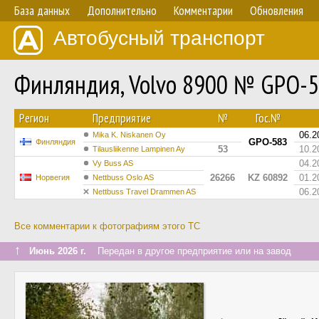
База данных
Дополнительно
Комментарии
Обновления
Автобусный транспорт
Финляндия, Volvo 8900 № GPO-
Регион
Предприятие
№
Гос.№
06.2
Mika K. Niskanen Oy
GPO-583
Финляндия
53
10.2
Tilausliikenne Lampinen Ay
04.2
Vy Buss AS
26266
KZ 60892
01.2
Норвегия
Nettbuss Oslo AS
06.2
Nettbuss Travel Drammen AS
Все комментарии к фотографиям этого ТС
↑
Июнь 2026 г.
Передан в другое предприятие или на завод