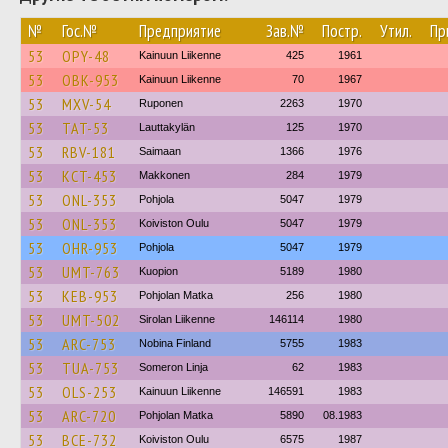
№
Гос.№
Предприятие
Зав.№
Постр.
Утил.
Пр
53
OPY-48
Kainuun Liikenne
425
1961
53
OBK-953
Kainuun Liikenne
70
1967
53
MXV-54
Ruponen
2263
1970
53
TAT-53
Lauttakylän
125
1970
53
RBV-181
Saimaan
1366
1976
53
KCT-453
Makkonen
284
1979
53
ONL-353
Pohjola
5047
1979
53
ONL-353
Koiviston Oulu
5047
1979
53
OHR-953
Pohjola
5047
1979
53
UMT-763
Kuopion
5189
1980
53
KEB-953
Pohjolan Matka
256
1980
53
UMT-502
Sirolan Liikenne
146114
1980
53
ARC-753
Nobina Finland
5755
1983
53
TUA-753
Someron Linja
62
1983
53
OLS-253
Kainuun Liikenne
146591
1983
53
ARC-720
Pohjolan Matka
5890
08.1983
53
BCE-732
Koiviston Oulu
6575
1987