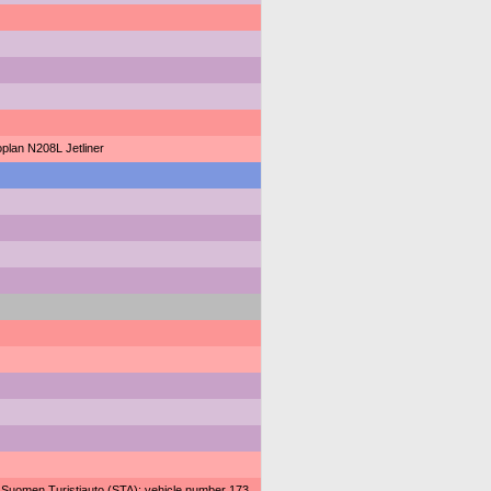
plan N208L Jetliner
 Suomen Turistiauto (STA): vehicle number 173