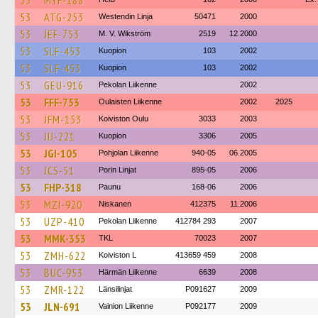
53
MYF-188
53
ATG-253
Westendin Linja
50471
2000
53
JEF-753
M. V. Wikström
2519
12.2000
53
SLF-453
Kuopion
103
2002
53
SLF-453
Kuopion
103
2002
53
GEU-916
Pekolan Liikenne
2002
53
FFF-753
Oulaisten Liikenne
2002
2025
53
JFM-153
Koiviston Oulu
3033
2003
53
JIJ-221
Kuopion
3306
2005
53
JGI-105
Pohjolan Liikenne
940-05
06.2005
53
JCS-51
Porin Linjat
895-05
2006
53
FHP-318
Paunu
168-06
2006
53
MZI-920
Niskanen
412375
11.2006
53
UZP-410
Pekolan Liikenne
412784 293
2007
53
MMK-353
TKL
70023
2007
53
ZMH-622
Koiviston L
413659 459
2008
53
BUC-953
Härmän Liikenne
6639
2008
53
ZMR-122
Länsilinjat
P091627
2009
53
JLN-691
Vainion Liikenne
P092177
2009