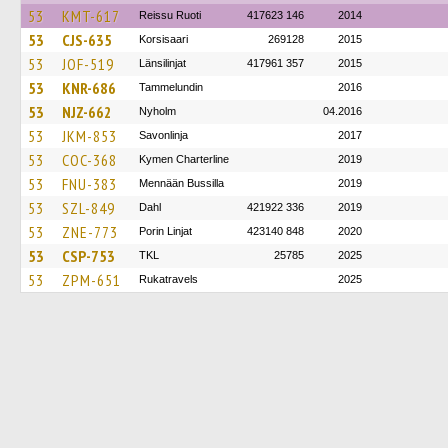
53
KMT-617
Reissu Ruoti
417623 146
2014
53
CJS-635
Korsisaari
269128
2015
53
JOF-519
Länsilinjat
417961 357
2015
53
KNR-686
Tammelundin
2016
53
NJZ-662
Nyholm
04.2016
53
JKM-853
Savonlinja
2017
53
COC-368
Kymen Charterline
2019
53
FNU-383
Mennään Bussilla
2019
53
SZL-849
Dahl
421922 336
2019
53
ZNE-773
Porin Linjat
423140 848
2020
53
CSP-753
TKL
25785
2025
53
ZPM-651
Rukatravels
2025