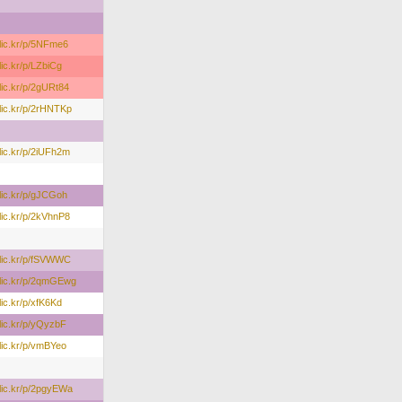
/flic.kr/p/5NFme6
flic.kr/p/LZbiCg
flic.kr/p/2gURt84
/flic.kr/p/2rHNTKp
flic.kr/p/2iUFh2m
/flic.kr/p/gJCGoh
flic.kr/p/2kVhnP8
/flic.kr/p/fSVWWC
/flic.kr/p/2qmGEwg
flic.kr/p/xfK6Kd
flic.kr/p/yQyzbF
flic.kr/p/vmBYeo
/flic.kr/p/2pgyEWa