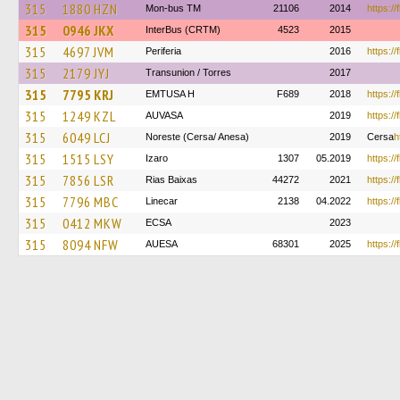
315
1880 HZN
Mon-bus TM
21106
2014
https://
315
0946 JKX
InterBus (CRTM)
4523
2015
315
4697 JVM
Periferia
2016
https:/
315
2179 JYJ
Transunion / Torres
2017
315
7795 KRJ
EMTUSA H
F689
2018
https://
315
1249 KZL
AUVASA
2019
https://
315
6049 LCJ
Noreste (Cersa/ Anesa)
2019
Cersa
h
315
1515 LSY
Izaro
1307
05.2019
https:/
315
7856 LSR
Rias Baixas
44272
2021
https:/
315
7796 MBC
Linecar
2138
04.2022
https:/
315
0412 MKW
ECSA
2023
315
8094 NFW
AUESA
68301
2025
https:/