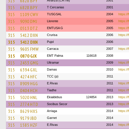
315
6828 BPY
Avanza (CRTM)
2001
315
6828 BPY
T Cercanias
2001
315
1109 CWV
TUSGSAL
2004
https:/
315
9090 DMJ
Llorente
2005
https://
315
0513 DTZ
EMTUSA G
2005
https://
315
5412 DXN
Crurisa
2006
https:/
315
5412 DXN
Pujol
2006
315
9605 FMW
Carraca
2007
https://
315
0870 GJX
EMT Palma
116618
2008
315
2453 GMG
Ultramar
2009
https:/
315
6394 GXL
Damas
2010
https://
315
4274 HFC
TCC (p)
2011
315
8909 HGG
E.Rivas
2011
https:/
315
0404 HCH
Tiadhe
2011
https:/
315
5020 HNL
Ekialdebus
124854
2013
https://
315
2774 HTD
Socibus Secor
2013
https://
315
8629 HXS
Arriaga
2014
https://
315
9179 JBD
Garnet
2014
315
1585 HZF
E.Rivas
2014
https:/