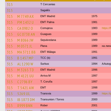
315
T Cercanias
315
Sagalés
315
M 7749 AX
EMT Madrid
1975
315
PM 1432 U
EMT Palma
1981
315
CA 0982 O
Comujesa
1983
https://
315
GC 0738 AN
Guaguas
1989
315
M 8066 JW
Sepulvedana
1989
315
M 0571 JL
Plana
1989
на лин
315
MA 3711 BB
EMT Málaga
1991
315
B 1457 MP
TCC (b)
1991
315
AL 1290 W
Surbus
1994
A Auto
315
M 3265 TD
EMT Madrid
1996
315
M 4121 UU
Arriva M
1997
315
C 2796 BY
T. Coruña
1997
315
T 5421 AW
EMT
1998
315
5269 JJL
Transvia
1999
https:/
315
IB 1873 DM
Transunion / Torres
2000
315
8999 BNN
Rober
2001