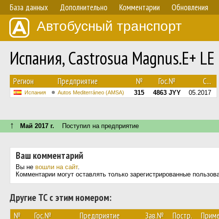
База данных
Дополнительно
Комментарии
Обновления
Автобусный транспорт
Испания, Castrosua Magnus.E+ LE
Регион
Предприятие
№
Гос.№
С...
315
4863 JYY
05.2017
Испания
Autos Mediterráneo (AMSA)
↑
Май 2017 г.
Поступил на предприятие
Ваш комментарий
Вы не
вошли на сайт
.
Комментарии могут оставлять только зарегистрированные пользов
Другие ТС с этим номером:
№
Гос.№
Предприятие
Зав.№
Постр.
Приме