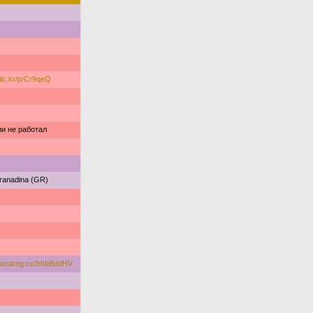
flic.kr/p/Cr9qeQ
ии не работал
granadina (GR)
/postimg.cc/hhbBddHV