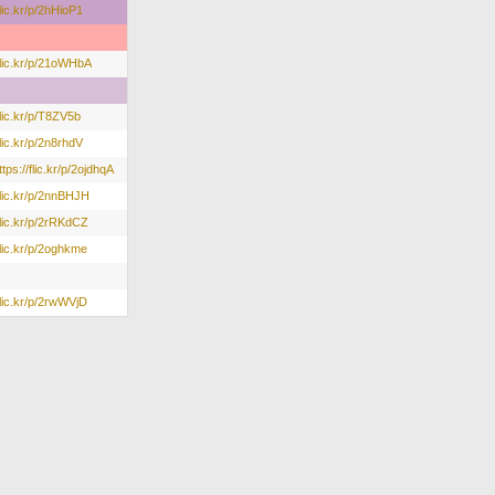
flic.kr/p/2hHioP1
/flic.kr/p/21oWHbA
flic.kr/p/T8ZV5b
flic.kr/p/2n8rhdV
ttps://flic.kr/p/2ojdhqA
/flic.kr/p/2nnBHJH
/flic.kr/p/2rRKdCZ
/flic.kr/p/2oghkme
/flic.kr/p/2rwWVjD