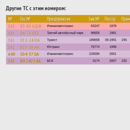
Другие ТС с этим номером:
№
Гос.№
Предприятие
Зав.№
Постр.
При
161
83-85 ОДФ
Измаилавтотранс
63247
1978
161
04-71 ОЕЕ
Третий автобусный парк
96659
1981
161
012-24 ОА
Турист
189658
09.1991
245
161
025-26 АА
Югтранс
79774
1998
640
034-57 ОА
Измаилавтотранс
226596
2001
161
BH 2422 AA
БСК
3174
2007
232