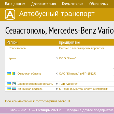
База данных
Дополнительно
Комментарии
Обновления
Автобусный транспорт
Севастополь, Mercedes-Benz Var
Регион
Предприятие
Севастополь
Снятые с пассажирских перевозок
Крым
ООО "Ратон"
Одесская область
ОАО "Югтранс" (АТП-15127)
Днепропетровская область
ТОВ «Дронго»
Винницкая область
​КП «Вінницька транспортна компанія»
Все комментарии к фотографиям этого ТС
↑
Июнь 2021 г. — Октябрь 2021 г.
Передан в другое предприятие 