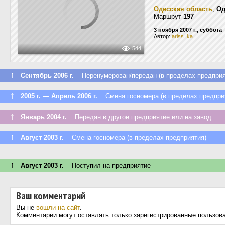
Одесская область
,
Од
Маршрут
197
3 ноября 2007 г., суббота
Автор:
ariss_ka
544
↑
Сентябрь 2006 г.
Перенумерован/передан (в пределах предприя
↑
2005 г. — Апрель 2006 г.
Смена госномера (в пределах предпри
↑
Январь 2004 г.
Передан в другое предприятие или на завод
↑
Август 2003 г.
Смена госномера (в пределах предприятия)
↑
Август 2003 г.
Поступил на предприятие
Ваш комментарий
Вы не
вошли на сайт
.
Комментарии могут оставлять только зарегистрированные пользов