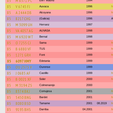
85
M 6371 PC
EMT Madrid
1994
85
V 6745 FJ
Auvaca
1996
h
85
A 2444 DB
Alcoyana
1996
h
85
8217 CHG
(Galicia)
1996
A
85
M 3099 UH
Herranz
1997
85
VA 4057 AG
AUVASA
1998
85
M 6920 WT
Bernal
1998
85
O 7255 CJ
Sama
1999
h
85
B 6880 VF
TUS
1999
h
85
1271 GRH
Font
1999
h
85
6097 HMY
Edetania
1999
85
OU 2575 V
Ourense
1999
85
J 0685 AF
Castillo
1999
h
85
B 0021 XF
Soler
2000
h
85
M 3194 ZS
Colmenarejo
2000
85
8374 BKJ
Comujesa
2001
h
85
5450 BNG
Bardet
2001
h
85
8080 BSD
Tamame
2001
08.2019
h
85
9195 BHS
Darriba
04.2001
h