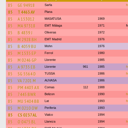
85
GE 94918
Sarfa
h
85
T 4463 AV
Plana
85
A 153012
MASATUSA
1969
85
MA 97318
EMT Málaga
1971
M
85
B 4839 J
Oliveras
1972
85
M 2928 BH
EMT Madrid
1976
85
B 4059 BU
Mohn
1976
85
M 1535 EP
Ferrol
1980
85
M 0246 GP
Llorente
1985
85
A 9735 EB
Llorente
961
1985
h
85
SG 5564 D
TUSSA
1986
h
85
VA 7201 M
AUVASA
1986
85
PM 4403 AX
Comas
112
1988
85
7445 BWR
Belizon
1990
h
85
MU 5404 BB
Lat
1993
h
85
M 0210 OW
Periferia
1993
85
CS 0237 AL
Vialco
1994
85
O 0475 BL
Llaneza
1994
h