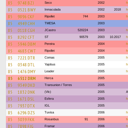
85
9748 BZJ
Seco
2002
h
85
0521 BWY
Inmaculada
2002
2018
h
85
9896 CKF
Ripollet
744
2003
h
85
4949 CHH
TMESA
2003
85
0118 CGH
JCastro
520224
2003
h
85
8292 CFT
ST
90579
2003
10.2017
h
85
5946 DBM
Pereira
2004
h
85
4683 CWT
Ripollet
2004
h
85
7221 DTR
Comas
2005
h
85
0348 DTL
Yajobus
2005
h
85
1476 DMY
Leader
2005
h
85
6512 DRM
Herca
2005
85
9349 DKD
Transunion / Torres
2005
85
1832 DNK
(Vlc)
2005
A
85
1671 DSL
Esfera
2005
h
85
7937 DTX
IGL
2005
85
6296 DZS
Tuvisa
2006
h
85
3039 FKK
Rosanbus
91
2006
h
85
7898 FJG
Framar
2006
h