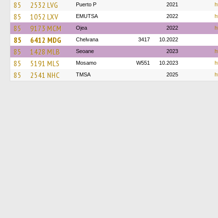
85
2532 LVG
Puerto P
2021
h
85
1052 LXV
EMUTSA
2022
h
85
9173 MCM
Ojea
2022
h
85
6412 MDG
Chelvana
3417
10.2022
85
1428 MLB
Seoane
2023
h
85
5191 MLS
Mosamo
W551
10.2023
h
85
2541 NHC
TMSA
2025
h