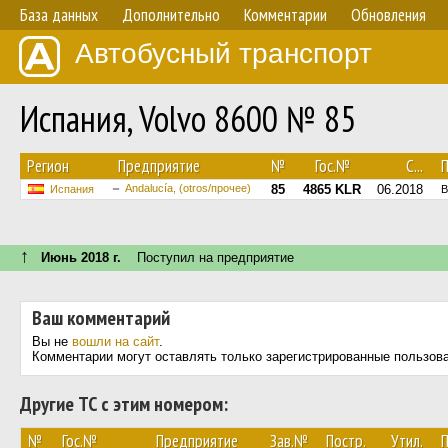
База данных
Дополнительно
Комментарии
Обновления
Автобусный транспорт
Испания, Volvo 8600 № 85
Регион
Предприятие
№
Гос.№
С...
Andalucía, (otros/прочее)
85
4865 KLR
06.2018
Испания
B
↑
Июнь 2018 г.
Поступил на предприятие
Ваш комментарий
Вы не
вошли на сайт
.
Комментарии могут оставлять только зарегистрированные пользов
Другие ТС с этим номером:
№
Гос.№
Предприятие
Зав.№
Постр.
Утил.