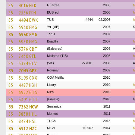
85
4016 FKK
F.Larrea
2006
h
85
2566 FFN
BUSred
2006
h
85
4494 DWK
TUS
4444
02.2006
h
85
5930 FMG
Уч. (AE)
2007
S
85
5930 FMG
TSST
2007
85
5930 FMG
Boadilla
2007
h
85
3376 GBT
(Baleares)
2008
A
85
7430 GFL
Mallorca (TIB)
2008
h
85
3374 GCV
(Vlc)
277001
2008
A
85
7045 GPZ
Roymar
2009
h
85
3195 GXX
COA Melilla
2010
85
4427 HBH
Libery
2010
h
85
6922 GTS
Niza
2010
h
85
3491 GTT
(Galicia)
2010
G
85
7262 HCW
Serranica
2011
85
8838 HHL
Montes
2011
h
85
8474 HSL
TUCs
2013
h
85
3912 HZC
MiSol
116967
2014
h