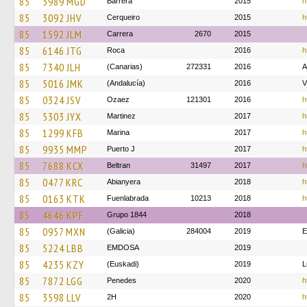
85
3989 MGD
Barrera
2015
h
85
3092 JHV
Cerqueiro
2015
h
85
1592 JLM
Carrera
2670
2015
85
6146 JTG
Roca
2016
h
85
7340 JLH
(Canarias)
272331
2016
85
5016 JMK
(Andalucía)
2016
V
85
0324 JSV
Ozaez
121301
2016
h
85
5303 JYX
Martinez
2017
h
85
1299 KFB
Marina
2017
h
85
9935 MMP
Puerto J
2017
h
85
7688 KCX
Beltran
31497
2017
h
85
0477 KRC
Abianyera
2018
h
85
0163 KTK
Fuenlabrada
10213
2018
h
85
4646 KPF
Grupo 1844
2018
85
0957 MXN
(Galicia)
284004
2019
E
85
5224 LBB
EMDOSA
2019
85
4235 KZY
(Euskadi)
2019
L
85
7872 LGG
Penedes
2020
h
85
3598 LLV
2H
2020
h