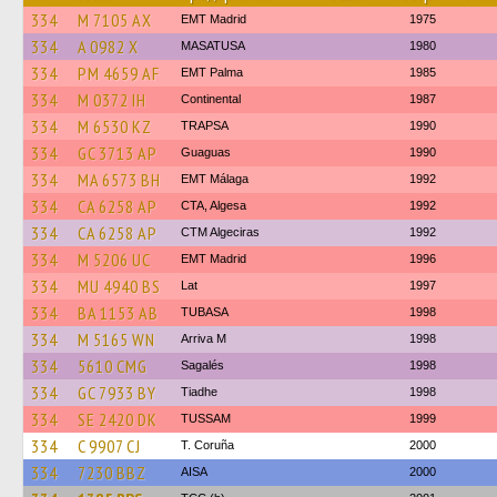
334
M 7105 AX
EMT Madrid
1975
334
A 0982 X
MASATUSA
1980
334
PM 4659 AF
EMT Palma
1985
334
M 0372 IH
Continental
1987
334
M 6530 KZ
TRAPSA
1990
334
GC 3713 AP
Guaguas
1990
334
MA 6573 BH
EMT Málaga
1992
334
CA 6258 AP
CTA, Algesa
1992
334
CA 6258 AP
CTM Algeciras
1992
334
M 5206 UC
EMT Madrid
1996
334
MU 4940 BS
Lat
1997
334
BA 1153 AB
TUBASA
1998
334
M 5165 WN
Arriva M
1998
334
5610 CMG
Sagalés
1998
334
GC 7933 BY
Tiadhe
1998
334
SE 2420 DK
TUSSAM
1999
334
C 9907 CJ
T. Coruña
2000
334
7230 BBZ
AISA
2000