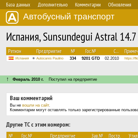
База данных
Дополнительно
Комментарии
Обновления
Автобусный транспорт
Испания, Sunsundegui Astral 14.
Регион
Предприятие
№
Гос.№
С...
Приме
334
9201 GTD
02.2010
Испания
Autocares Paulino
https://f
↑
Февраль 2010 г.
Поступил на предприятие
Ваш комментарий
Вы не
вошли на сайт
.
Комментарии могут оставлять только зарегистрированные пользов
Другие ТС с этим номером:
№
Гос.№
Предприятие
Зав.№
Постр.
Утил