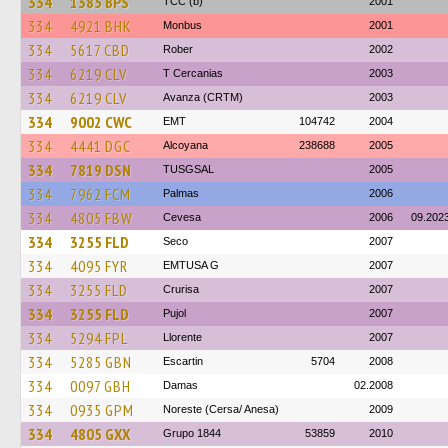
334
1385 BPS
TCC (b)
2001
334
4921 BHK
Monbus
2001
334
5617 CBD
Rober
2002
334
6219 CLV
T Cercanias
2003
334
6219 CLV
Avanza (CRTM)
2003
334
9002 CWC
EMT
104742
2004
334
4441 DGC
Alcoyana
238688
2005
334
7819 DSN
TUSGSAL
2005
334
7962 FCM
Palmas
2006
334
4805 FBW
Cevesa
2006
09.202
334
3255 FLD
Seco
2007
334
4095 FYR
EMTUSA G
2007
334
3255 FLD
Crurisa
2007
334
3255 FLD
Pujol
2007
334
5294 FPL
Llorente
2007
334
5285 GBN
Escartin
5704
2008
334
0097 GBH
Damas
02.2008
334
0935 GPM
Noreste (Cersa/ Anesa)
2009
334
4805 GXX
Grupo 1844
53859
2010