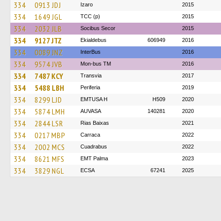
334
0913 JDJ
Izaro
2015
334
1649 JGL
TCC (p)
2015
334
2032 JLB
Socibus Secor
2015
334
9127 JTZ
Ekialdebus
606949
2016
334
0089 JNZ
InterBus
2016
334
9574 JVB
Mon-bus TM
2016
334
7487 KCY
Transvia
2017
334
5488 LBH
Periferia
2019
334
8299 LJD
EMTUSA H
H509
2020
334
5874 LMH
AUVASA
140281
2020
334
2844 LSR
Rias Baixas
2021
334
0217 MBP
Carraca
2022
334
2002 MCS
Cuadrabus
2022
334
8621 MFS
EMT Palma
2023
334
3829 NGL
ECSA
67241
2025