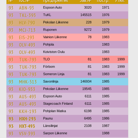
№
Гос.№
Предприятие
Зав.№
Постр.
Утил.
93
ABN-93
Espoon Auto
3020
1971
93
TKL-393
TuKL
145515
1976
93
HLV-790
Pekolan Liikenne
228
1979
93
MCJ-713
Ruponen
9272
1979
93
EIS-293
Vainion Liikenne
78
1983
93
OLV-493
Pohjola
1983
93
OLV-493
Koiviston Oulu
1983
93
TUK-793
TLO
81
1983
1999
93
TUK-793
Förbom
81
1983
1999
93
TUK-793
Someron Linja
81
1983
1999
93
MHK-513
Savonlinja
146934
1985
93
KIO-933
Pekolan Liikenne
19545
1985
93
AUS-493
Espoon Auto
6111
1985
93
AUS-493
Stagecoach Finland
6111
1985
93
KKH-193
Pohjolan Matka
6198
1985
93
HXH-293
Paunu
6495
1986
93
HXT-493
Länsilinjat
2108
1987
93
VSV-393
Sarpon Liikenne
1988