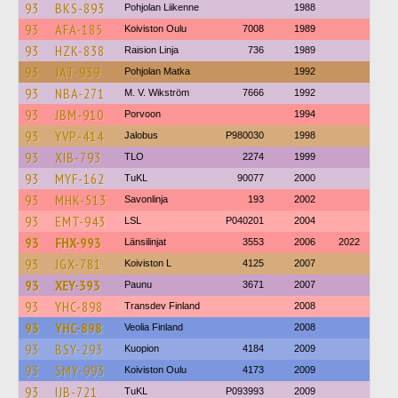
93
BKS-893
Pohjolan Liikenne
1988
93
AFA-185
Koiviston Oulu
7008
1989
93
HZK-838
Raision Linja
736
1989
93
JAT-939
Pohjolan Matka
1992
93
NBA-271
M. V. Wikström
7666
1992
93
JBM-910
Porvoon
1994
93
YVP-414
Jalobus
P980030
1998
93
XIB-793
TLO
2274
1999
93
MYF-162
TuKL
90077
2000
93
MHK-513
Savonlinja
193
2002
93
EMT-943
LSL
P040201
2004
93
FHX-993
Länsilinjat
3553
2006
2022
93
JGX-781
Koiviston L
4125
2007
93
XEY-393
Paunu
3671
2007
93
YHC-898
Transdev Finland
2008
93
YHC-898
Veolia Finland
2008
93
BSY-293
Kuopion
4184
2009
93
SMY-993
Koiviston Oulu
4173
2009
93
IJB-721
TuKL
P093993
2009