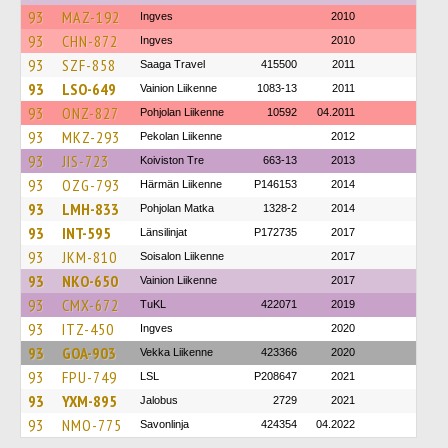
93
MAZ-192
Ingves
2010
93
CHN-872
Ingves
2010
93
SZF-858
Saaga Travel
415500
2011
93
LSO-649
Vainion Liikenne
1083-13
2011
93
ONZ-827
Pohjolan Liikenne
10592
04.2011
93
MKZ-293
Pekolan Liikenne
2012
93
JIS-723
Koiviston Tre
663-13
2013
93
OZG-793
Härmän Liikenne
P146153
2014
93
LMH-833
Pohjolan Matka
1328-2
2014
93
INT-595
Länsilinjat
P172735
2017
93
JKM-810
Soisalon Liikenne
2017
93
NKO-650
Vainion Liikenne
2017
93
CMX-672
TuKL
422071
2019
93
ITZ-450
Ingves
2020
93
GOA-903
Vekka Liikenne
423366
2020
93
FPU-749
LSL
P208647
2021
93
YXM-895
Jalobus
2729
2021
93
NMO-775
Savonlinja
424354
04.2022