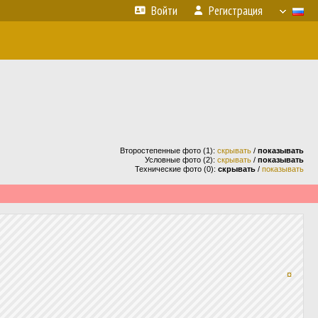
Войти
Регистрация
Второстепенные фото (1):
скрывать
/
показывать
Условные фото (2):
скрывать
/
показывать
Технические фото (0):
скрывать
/
показывать
¤