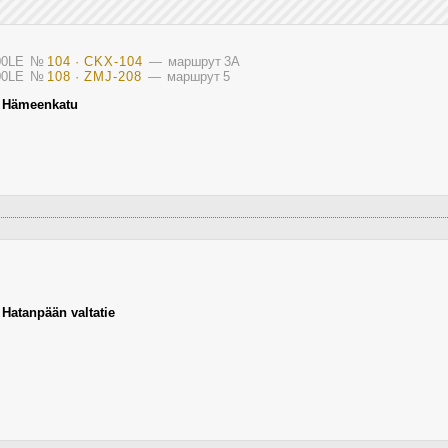
900LE
№
104 · CKX-104
— маршрут 3A
900LE
№
108 · ZMJ-208
— маршрут 5
,
Hämeenkatu
,
Hatanpään valtatie