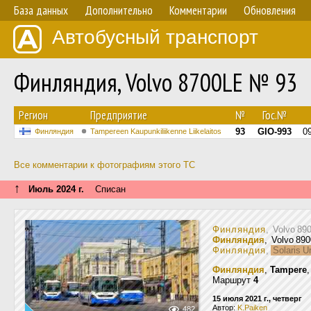
База данных
Дополнительно
Комментарии
Обновления
Автобусный транспорт
Финляндия, Volvo 8700LE № 93
Регион
Предприятие
№
Гос.№
93
GIO-993
0
Финляндия
Tampereen Kaupunkiliikenne Liikelaitos
Все комментарии к фотографиям этого ТС
↑
Июль 2024 г.
Списан
Финляндия
, Volvo 8
Финляндия
, Volvo 8
Финляндия
,
Solaris Ur
Финляндия
,
Tampere
Маршрут
4
15 июля 2021 г., четверг
Автор:
K.Paiken
482