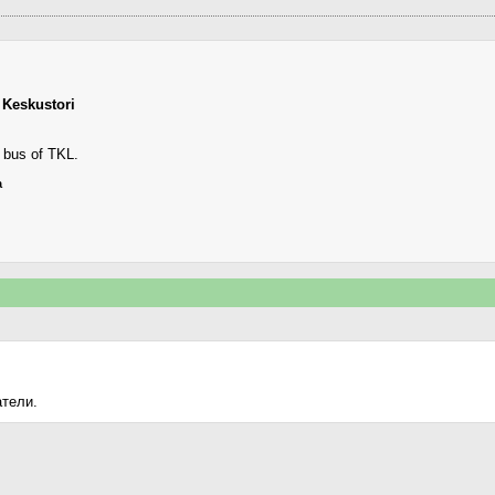
,
Keskustori
 bus of TKL.
а
атели.