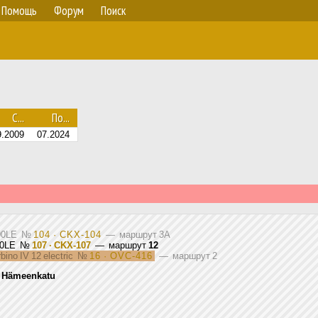
Помощь
Форум
Поиск
С...
По...
9.2009
07.2024
900LE
№
104 · CKX-104
— маршрут 3A
900LE
№
107 · CKX-107
— маршрут
12
bino IV 12 electric
№
16 · OVC-416
— маршрут 2
,
Hämeenkatu