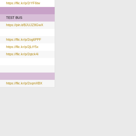
https://flic.kr/p/2rYF6tw
TEST BUS
https://pin.it/BJUJZ8GwX
https://flic.kr/p/2og6PPF
https://flic.kr/p/2jLtY5x
https://flic.kr/p/2qtck4i
https://flic.kr/p/2sqmXBX