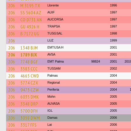
206
M 3195 TX
Llorente
1996
206
SS 5604 AZ
AUIF
1997
206
CO 0731 AN
AUCORSA
1997
206
GU 4926 H
TRAPSA
1997
206
B 7172 UG
TUSGSAL
1998
206
LUZ
1999
206
1348 BJM
EMTUSA H
2001
206
1789 BJX
AVSA
2001
206
7748 BGF
EMT Palma
98824
2001
201
206
3583 CCC
TUSSAM
2002
206
4665 CWD
Palmas
2004
206
5774 CZX
Regional
2004
206
9473 CZW
Periferia
2004
206
6035 DMK
Mohn
2005
206
3348 DRP
AUVASA
2005
206
5700 DFH
IGL
2005
206
3058 DWM
Damas
2006
206
3317 FFS
Lat
2006