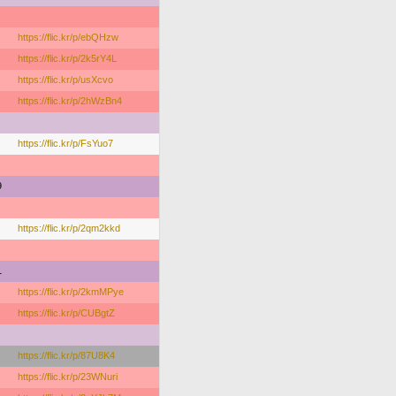
https://flic.kr/p/ebQHzw
https://flic.kr/p/2k5rY4L
https://flic.kr/p/usXcvo
https://flic.kr/p/2hWzBn4
https://flic.kr/p/FsYuo7
9
https://flic.kr/p/2qm2kkd
1
https://flic.kr/p/2kmMPye
https://flic.kr/p/CUBgtZ
https://flic.kr/p/87U8K4
https://flic.kr/p/23WNuri