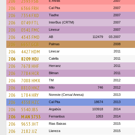
206
2593 FSB
E.Rivas
2007
206
6366 FRH
Cal Pita
2007
206
7354 FXD
Tiadhe
2007
206
0749 FTL
InterBus (CRTM)
2007
206
0541 FMC
Linesur
2007
206
4343 FMD
AB
112479
03.2007
206
6657 GCB
Palmas
2008
206
4427 HDM
Linecar
2011
206
8209 HDJ
Calella
2011
206
7678 HHF
Herranz
2011
206
7784 HCR
Bilman
2011
206
7088 HMX
TM
2012
206
8810 HNZ
Milo
746
2012
206
1784 HRY
Noreste (Cersa/ Anesa)
2013
206
4358 HZC
Cal Pita
18674
2013
206
5540 JBS
Argabús
103918
2014
206
M AN 3753
Fernanbus
1053
2014
206
9653 JHT
Rias Baixas
2015
206
2182 JJZ
Llaneza
2015