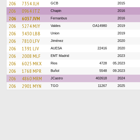
206
7354 JLH
GCB
2015
206
0964 JTZ
Chapin
2016
206
6037 JVM
Fernanbus
2016
206
5274 MJY
Valdes
OA14980
2019
206
3430 LBB
Union
2019
206
7810 LFV
Jiménez
2020
206
1391 LJV
AUESA
22416
2020
206
2008 MLF
EMT Madrid
2023
206
6025 MKX
Rios
4728
05.2023
206
1768 MPR
Buñol
5548
09.2023
206
4860 MRM
JCastro
402618
2024
206
2901 MYN
TGO
11267
2025