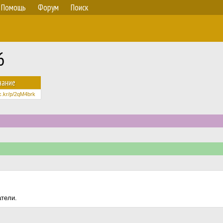
Помощь
Форум
Поиск
6
чание
lic.kr/p/2qM4brk
атели.