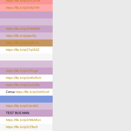
https://flic.kr/p/2oYJb7M
https://flic.kr/p/2n9q74H
https://flic.kr/p/2mf9dM8
https://flic.kr/p/giavDy
https://flic.kr/p/2sd5C3c
https://flic.kr/p/27qV63Z
https://flic.kr/p/rGPvgU
https://flic.kr/p/2mRvRoV
https://flic.kr/p/21xGS6s
Cersa
https://flic.kr/p/2nhN1vK
https://flic.kr/p/Cds46G
TEST BUS MAN
https://flic.kr/p/2rMkMGn
https://flic.kr/p/2rZfbs5