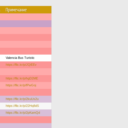
.
Примечание
Valencia Bus Turistic
https://flic.kr/p/JQiEEv
https://flic.kr/p/hgD2ME
https://flic.kr/p/fPwGoj
https://flic.kr/p/2kuUs2u
https://flic.kr/p/22Hq8dS
https://flic.kr/p/2pKamQd