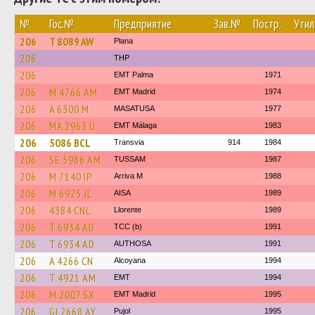
№
Гос.№
Предприятие
Зав.№
Постр.
Утил
206
T 8089 AW
Plana
206
THP
206
EMT Palma
1971
206
M 4766 AM
EMT Madrid
1974
206
A 6300 M
MASATUSA
1977
206
MA 2963 U
EMT Málaga
1983
206
5086 BCL
Transvia
914
1984
206
SE 5986 AM
TUSSAM
1987
206
M 7140 IP
Arriva M
1988
206
M 6925 JL
AISA
1989
206
4384 CNL
Llorente
1989
206
T 6934 AD
TCC (b)
1991
206
T 6934 AD
AUTHOSA
1991
206
A 4266 CN
Alcoyana
1994
206
T 4921 AM
EMT
1994
206
M 2007 SX
EMT Madrid
1995
206
GI 2668 AY
Pujol
1995