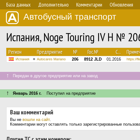
База данных
Дополнительно
Комментарии
Обновления
Автобусный транспорт
Испания, Noge Touring IV H № 20
Регион
Предприятие
№
Гос.№
С...
Приме
206
8912 JLD
01.2016
Испания
Autocares Mariano
https://f
↑
Передан в другое предприятие или на завод
↑
Январь 2016 г.
Поступил на предприятие
Ваш комментарий
Вы не
вошли на сайт
.
Комментарии могут оставлять только зарегистрированные пользов
Другие ТС с этим номером: