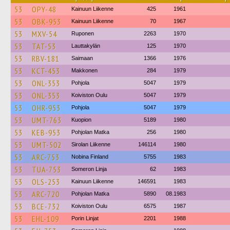
53
OPY-48
Kainuun Liikenne
425
1961
53
OBK-953
Kainuun Liikenne
70
1967
53
MXV-54
Ruponen
2263
1970
53
TAT-53
Lauttakylän
125
1970
53
RBV-181
Saimaan
1366
1976
53
KCT-453
Makkonen
284
1979
53
ONL-353
Pohjola
5047
1979
53
ONL-353
Koiviston Oulu
5047
1979
53
OHR-953
Pohjola
5047
1979
53
UMT-763
Kuopion
5189
1980
53
KEB-953
Pohjolan Matka
256
1980
53
UMT-502
Sirolan Liikenne
146114
1980
53
ARC-753
Nobina Finland
5755
1983
53
TUA-753
Someron Linja
62
1983
53
OLS-253
Kainuun Liikenne
146591
1983
53
ARC-720
Pohjolan Matka
5890
08.1983
53
BCE-732
Koiviston Oulu
6575
1987
53
EHL-109
Porin Linjat
2201
1988