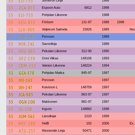
53
EJJ-753
Someron Linja
1988
53
ZCA-853
Espoon Auto
6812
1988
53
EJJ-753
Pohjolan Liikenne
1988
53
EEU-853
Förbom
131-87
1988
1998
53
LLH-989
Veljekset Salmela
15826
1989
Neo
53
FAB-341
Porvoon
1989
53
MJR-241
Savonlinja
1989
53
VUU-965
Pekolan Liikenne
312-90
1990
53
OFZ-139
Onni Vilkas
148106
1993
53
CBM-253
Vainion Liikenne
148224
1994
53
GCA-578
Pohjolan Matka
845-97
1997
53
IHJ-161
Porvoon
1997
53
IIH-247
Koiviston L
148759
1997
53
JCA-983
Pekolan Liikenne
863-97
1997
53
OGX-200
Makkonen
881-97
1997
53
IJL-108
Ingves
148882
1998
53
JGM-562
Länsilinjat
2220
1999
53
MYF-188
HelB
102
2000
Ex.
53
ATG-253
Westendin Linja
50471
2000