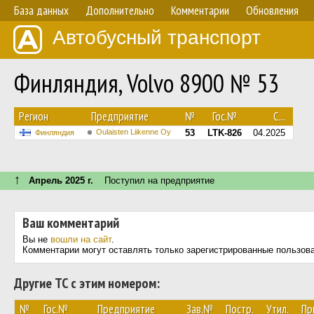
База данных
Дополнительно
Комментарии
Обновления
Автобусный транспорт
Финляндия, Volvo 8900 № 53
Регион
Предприятие
№
Гос.№
С...
Oulaisten Liikenne Oy
53
LTK-826
04.2025
Финляндия
↑
Апрель 2025 г.
Поступил на предприятие
Ваш комментарий
Вы не
вошли на сайт
.
Комментарии могут оставлять только зарегистрированные пользов
Другие ТС с этим номером:
№
Гос.№
Предприятие
Зав.№
Постр.
Утил.
Пр