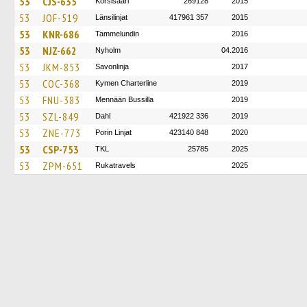
53
CJS-635
Korsisaari
269128
2015
53
JOF-519
Länsilinjat
417961 357
2015
53
KNR-686
Tammelundin
2016
53
NJZ-662
Nyholm
04.2016
53
JKM-853
Savonlinja
2017
53
COC-368
Kymen Charterline
2019
53
FNU-383
Mennään Bussilla
2019
53
SZL-849
Dahl
421922 336
2019
53
ZNE-773
Porin Linjat
423140 848
2020
53
CSP-753
TKL
25785
2025
53
ZPM-651
Rukatravels
2025