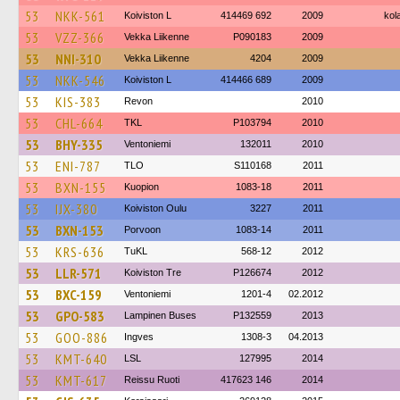
53
NKK-561
Koiviston L
414469 692
2009
kola
53
VZZ-366
Vekka Liikenne
P090183
2009
53
NNI-310
Vekka Liikenne
4204
2009
53
NKK-546
Koiviston L
414466 689
2009
53
KIS-383
Revon
2010
53
CHL-664
TKL
P103794
2010
53
BHY-335
Ventoniemi
132011
2010
53
ENI-787
TLO
S110168
2011
53
BXN-155
Kuopion
1083-18
2011
53
IJX-380
Koiviston Oulu
3227
2011
53
BXN-153
Porvoon
1083-14
2011
53
KRS-636
TuKL
568-12
2012
53
LLR-571
Koiviston Tre
P126674
2012
53
BXC-159
Ventoniemi
1201-4
02.2012
53
GPO-583
Lampinen Buses
P132559
2013
53
GOO-886
Ingves
1308-3
04.2013
53
KMT-640
LSL
127995
2014
53
KMT-617
Reissu Ruoti
417623 146
2014