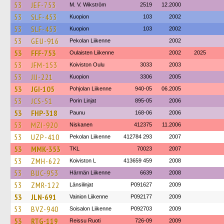
53
JEF-753
M. V. Wikström
2519
12.2000
53
SLF-453
Kuopion
103
2002
53
SLF-453
Kuopion
103
2002
53
GEU-916
Pekolan Liikenne
2002
53
FFF-753
Oulaisten Liikenne
2002
2025
53
JFM-153
Koiviston Oulu
3033
2003
53
JIJ-221
Kuopion
3306
2005
53
JGI-105
Pohjolan Liikenne
940-05
06.2005
53
JCS-51
Porin Linjat
895-05
2006
53
FHP-318
Paunu
168-06
2006
53
MZI-920
Niskanen
412375
11.2006
53
UZP-410
Pekolan Liikenne
412784 293
2007
53
MMK-353
TKL
70023
2007
53
ZMH-622
Koiviston L
413659 459
2008
53
BUC-953
Härmän Liikenne
6639
2008
53
ZMR-122
Länsilinjat
P091627
2009
53
JLN-691
Vainion Liikenne
P092177
2009
53
BVZ-940
Soisalon Liikenne
P092703
2009
53
RTG-119
Reissu Ruoti
726-09
2009