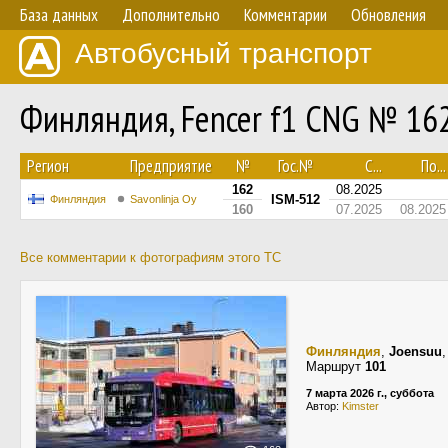
База данных
Дополнительно
Комментарии
Обновления
Автобусный транспорт
Финляндия, Fencer f1 CNG № 16
Регион
Предприятие
№
Гос.№
С...
По...
162
08.2025
ISM-512
Финляндия
Savonlinja Oy
160
07.2025
08.2025
Все комментарии к фотографиям этого ТС
Финляндия
,
Joensuu
Маршрут
101
7 марта 2026 г., суббота
Автор:
Kimster