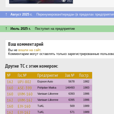
163
↑
Август 2025 г.
Перенумерован/передан (в пределах предприятия
↑
Июль 2025 г.
Поступил на предприятие
Ваш комментарий
Вы не
вошли на сайт
.
Комментарии могут оставлять только зарегистрированные пользов
Другие ТС с этим номером:
№
Гос.№
Предприятие
Зав.№
Постр.
162
UPJ-802
Espoon Auto
5678
1982
160
ASE-399
Pohjolan Matka
146493
1983
160
UVM-160
Vantaan Liikenne
6393
1986
162
UVM-162
Vantaan Liikenne
6395
1986
160
EJV-160
TuKL
569
1989
162
EJV-162
TuKL
571
1989