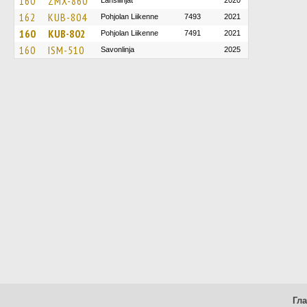
160
ZMX-860
Länsilinjat
2020
162
KUB-804
Pohjolan Liikenne
7493
2021
160
KUB-802
Pohjolan Liikenne
7491
2021
160
ISM-510
Savonlinja
2025
Гл