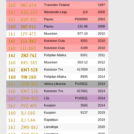
160
MIC-654
Transdev Finland
1997
162
ATG-262
Westendin Linja
114
2000
162
KUY-921
Paunu
P030093
2003
160
ERF-911
Paunu
131-06
2006
162
LYY-473
Muurinen
877-10
2010
162
LLL-862
Koiviston Oulu
4201
2010
160
LLL-860
Koiviston Oulu
4199
2010
162
ZNZ-762
Pohjolan Matka
8261
2011
160
KRS-583
Muurinen
553-12
2012
162
KMT-528
Koiviston Tre
417659
2014
160
YIN-260
Pohjolan Matka
8935
2014
162
ZPM-921
Vekka Liikenne
P143611
2014
160
KMT-526
Koiviston Tre
417661
2014
162
ZPM-921
LSL
P143611
2014
162
YVZ-405
Kuopion
3565
2014
160
JLJ-160
Kuopion
9137
2019
162
JLJ-144
Rapiditaxi
2019
162
ZMX-862
Länsilinjat
2020