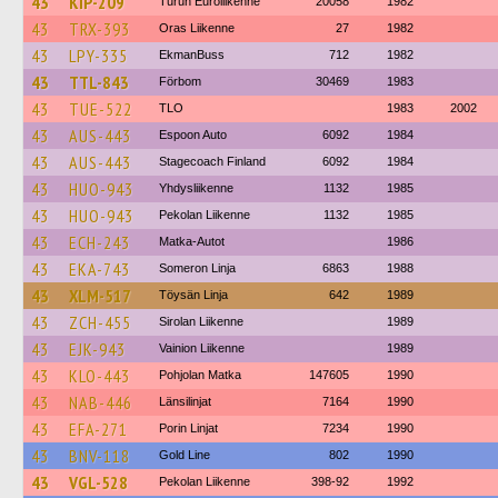
43
KIP-209
Turun Euroliikenne
20058
1982
43
TRX-393
Oras Liikenne
27
1982
43
LPY-335
EkmanBuss
712
1982
43
TTL-843
Förbom
30469
1983
43
TUE-522
TLO
1983
2002
43
AUS-443
Espoon Auto
6092
1984
43
AUS-443
Stagecoach Finland
6092
1984
43
HUO-943
Yhdysliikenne
1132
1985
43
HUO-943
Pekolan Liikenne
1132
1985
43
ECH-243
Matka-Autot
1986
43
EKA-743
Someron Linja
6863
1988
43
XLM-517
Töysän Linja
642
1989
43
ZCH-455
Sirolan Liikenne
1989
43
EJK-943
Vainion Liikenne
1989
43
KLO-443
Pohjolan Matka
147605
1990
43
NAB-446
Länsilinjat
7164
1990
43
EFA-271
Porin Linjat
7234
1990
43
BNV-118
Gold Line
802
1990
43
VGL-528
Pekolan Liikenne
398-92
1992