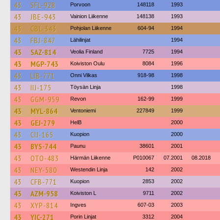
43
SFL-928
Porvoon
148118
1993
43
JBE-943
Vainion Liikenne
148138
1993
43
CBL-343
Pohjolan Liikenne
604-94
1994
43
FBJ-847
Lähilinjat
1994
43
SAZ-814
Veolia Finland
7725
1994
43
MGP-743
Koiviston Oulu
8084
1996
43
LIB-771
Onni Vilkas
918-98
1998
43
IIJ-175
Töysän Linja
1998
43
GGM-959
Revon
162-99
1999
43
MYL-864
Ventoniemi
227849
1999
43
GEJ-279
HelB
2000
43
CIJ-165
Kuopion
2000
43
BYS-744
Paunu
38601
2001
43
OTO-483
Härmän Liikenne
P010067
07.2001
08.2018
43
NEY-580
Westendin Linja
142
2002
43
CFB-771
Kuopion
2853
2002
43
AZM-958
Koiviston L
9711
2002
43
XYP-814
Ingves
607-03
2003
43
YIC-271
Porin Linjat
3312
2004