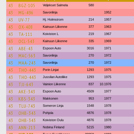
43
BGZ-105
Veljekset Salmela
580
43
MG-496
Savonlinja
1952
43
UV-77
Hj. Holmstrom
214
1957
43
OX-408
Kainuun Liikenne
377
1963
43
TA-111
Koiviston L
219
1967
43
OCL-543
Kainuun Liikenne
335
1969
43
ABE-43
Espoon Auto
3016
1971
43
MAC-563
Savonlinja
270
1972
43
MAA-243
Savonlinja
270
1972
43
THO-443
Porin Linjat
1293
1975
43
THO-443
Jussilan Autoliike
1293
1975
43
TJJ-643
Vainion Liikenne
837
10.1976
43
AKE-343
Espoon Auto
4509
1977
43
KBS-343
Makkonen
953
1977
43
TLU-743
Someron Linja
1548
1978
43
OHB-343
Pohjola
4876
1978
43
OHB-343
Koiviston Oulu
4876
1978
43
ANN-213
Nobina Finland
5215
1980