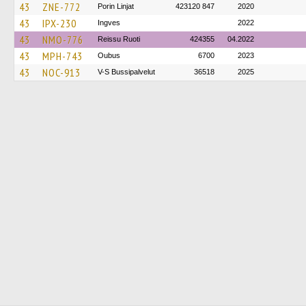
43
ZNE-772
Porin Linjat
423120 847
2020
43
IPX-230
Ingves
2022
43
NMO-776
Reissu Ruoti
424355
04.2022
43
MPH-743
Oubus
6700
2023
43
NOC-913
V-S Bussipalvelut
36518
2025