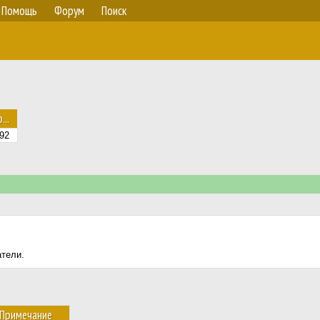
Помощь
Форум
Поиск
...
92
атели.
Примечание