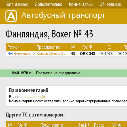
База данных
Дополнительно
Комментарии
Обновления
Автобусный транспорт
Финляндия, Boxer № 43
Регион
Предприятие
№
Гос.№
С...
По
43
OEX-343
05.1978
08.19
Финляндия
Kainuun Liikenne Oy
↑
Май 1978 г.
Поступил на предприятие
Ваш комментарий
Вы не
вошли на сайт
.
Комментарии могут оставлять только зарегистрированные пользов
Другие ТС с этим номером:
№
Гос.№
Предприятие
Зав.№
Постр.
Утил.