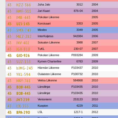
43
HZZ-366
Juha Jalo
3012
2004
43
HMF-311
Jari Kaari
876-04
2004
43
IMB-443
Pekolan Liikenne
2005
43
UZJ-143
Korsisaari
3353
2005
43
SMX-743
Miodex
3349
2005
43
MKZ-282
InterKuljetus
942084
2006
43
INV-402
Soisalon Liikenne
3988
2007
43
JGX-810
TuKL
230-07
2007
43
GIO-926
Pekolan Liikenne
P093284
2009
43
SUZ-153
Kymen Charterline
6783
2009
43
bJMG-243
Härmän Liikenne
P103437
2010
43
YKL-594
Oulaisten Liikenne
P100732
2010
43
HNY-761
Vekka Liikenne
584868
2010
43
BOB-443
Länsilinjat
P103435
2010
43
BOB-443
Länsilinjat
P103435
2010
43
JHT-259
Ventoniemi
253133
2010
43
IJX-355
Kuopion
4229
2011
43
BPA-290
LSL
1217-1
2012