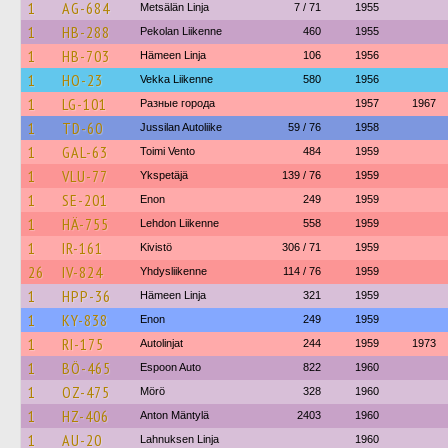
1
AG-684
Metsälän Linja
7 / 71
1955
1
HB-288
Pekolan Liikenne
460
1955
1
HB-703
Hämeen Linja
106
1956
1
HO-23
Vekka Liikenne
580
1956
1
LG-101
Разные города
1957
1967
1
TD-60
Jussilan Autoliike
59 / 76
1958
1
GAL-63
Toimi Vento
484
1959
1
VLU-77
Ykspetäjä
139 / 76
1959
1
SE-201
Enon
249
1959
1
HÄ-755
Lehdon Liikenne
558
1959
1
IR-161
Kivistö
306 / 71
1959
26
IV-824
Yhdysliikenne
114 / 76
1959
1
HPP-36
Hämeen Linja
321
1959
1
KY-838
Enon
249
1959
1
RI-175
Autolinjat
244
1959
1973
1
BÖ-465
Espoon Auto
822
1960
1
OZ-475
Mörö
328
1960
1
HZ-406
Anton Mäntylä
2403
1960
1
AU-20
Lahnuksen Linja
1960