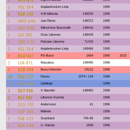
1
MCF-851
1
VGL-364
Anjalankosken Linja
1995
1
VGB-241
V-M Mikkola
148333
1995
1
XMO-644
Jani Rinne
148372
1995
1
GBP-690
Wikströms Busstrafik
148416
1995
1
IGR-301
Oras Liikenne
148429
1995
1
CBO-122
Pekolan Liikenne
71433
1995
1
VGL-364
Anjalankosken Linja
148466
1995
1
BGO-867
PS-Bussi
1664
1995
2015
1
LGR-851
Wasabus
148495
1996
1
GCB-399
Bussi-Ketonen
24122
1996
26
ZGC-722
Paunu
1574 / 134
1996
26
EGU-916
Lähilinjat
1996
1
EGT-556
V. Alamäki
148482
1996
1
RGJ-582
Liikenne Vuorela
1996
1
ZGS-201
Andersson
41
1996
1
SGP-681
Mäkela
1996
1
FGE-125
Svanbäck
745-96
1996
1
RGK-644
U. Hakola
1699
1996