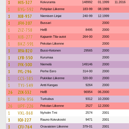
1
HIS-327
Koivuranta
148992
01.1999
11.2016
1
BYG-592
Pohjolan Liikenne
183-99
08.1999
1
XIB-957
Niemisen Linjat
240-99
12.1999
1
JFH-207
Bussari
2000
1
ZIZ-758
HelB
8495
2000
1
XIB-277
Kajaanin Tila-autot
264-00
2000
1
BKZ-591
Pekolan Liikenne
2000
1
XYA-820
Bussi-Ketonen
29565
2000
1
LYB-350
Kurumaa
2000
1
IYK-300
Niemelä
149146
2000
1
IYL-296
Perhe Eero
314-00
2000
1
CCS-585
Pukkilan Liikenne
320-00
2000
1
TYJ-549
Antti Kangas
9264
2000
26
ZIX-332
HelB
96954
06.2000
1
BPA-956
Turkubus
9312
10.2000
26
UPF-226
Pekolan Liikenne
2527
12.2000
1
VXL-868
Nyholm Tmi
2574
2001
1
IOJ-227
Rauno Koivukoski
9471
2001
1
CFJ-764
Oravaisten Liikenne
379-01
2001