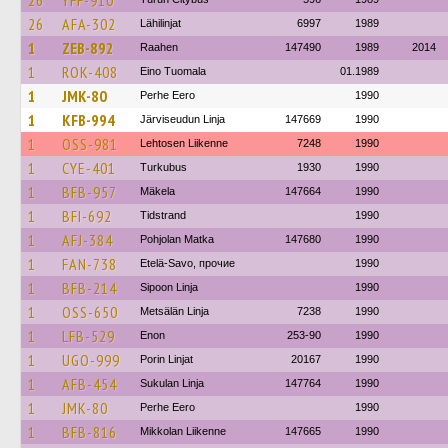
26
YFF-910
26
AFA-302
Lähilinjat
6997
1989
1
ZEB-892
Raahen
147490
1989
2014
1
ROK-408
Eino Tuomala
01.1989
1
JMK-80
Perhe Eero
1990
1
KFB-994
Järviseudun Linja
147669
1990
1
OSS-981
Lehtosen Liikenne
7248
1990
1
CYE-401
Turkubus
1930
1990
1
BFB-957
Mäkela
147664
1990
1
BFI-692
Tidstrand
1990
1
AFJ-384
Pohjolan Matka
147680
1990
1
FAN-738
Etelä-Savo, прочие
1990
1
BFB-214
Sipoon Linja
1990
1
OSS-650
Metsälän Linja
7238
1990
1
LFB-529
Enon
253-90
1990
1
UGO-999
Porin Linjat
20167
1990
1
AFB-454
Sukulan Linja
147764
1990
1
JMK-80
Perhe Eero
1990
1
BFB-816
Mikkolan Liikenne
147665
1990