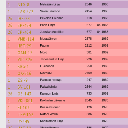
1
BTX-8
Metsälän Linja
2346
1968
1
TAR-372
Salon Liikenne
2454
1968
26
IHZ-74
Pekolan Liikenne
118
1968
26
EP-484
Porin Linjat
677
04.1968
26
EP-484
Jussilan Autoliike
677
04.1968
1
VMB-114
Mustajärven
2578
1969
1
HBT-29
Paunu
2212
1969
1
OAM-17
Mörö
381
1969
1
VJP-826
Järviseudun Linja
226
1969
1
KRG-1
E. Ahonen
250
1969
1
OX-816
Nevakivi
2709
1969
1
ZSI-9
Разные города
247
1969
1
BV-101
Paikallislinjat
2644
1969
26
OS-143
Kainuun Linja
733
1969
1
VKL-801
Kokkolan Liikenne
2845
1970
1
EI-103
Bussi-Ketonen
126
1970
1
TEV-152
Rafael Wallin
386
1970
1
IY-449
Kasiniemen Linja
1970
Yhdysliikenne
386
1970