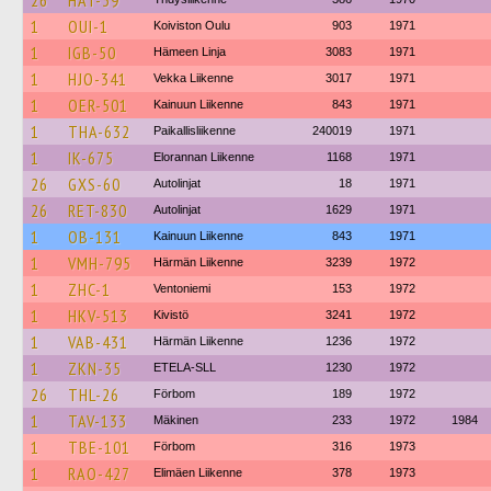
26
HAT-39
1
OUI-1
Koiviston Oulu
903
1971
1
IGB-50
Hämeen Linja
3083
1971
1
HJO-341
Vekka Liikenne
3017
1971
1
OER-501
Kainuun Liikenne
843
1971
1
THA-632
Paikallisliikenne
240019
1971
1
IK-675
Elorannan Liikenne
1168
1971
26
GXS-60
Autolinjat
18
1971
26
RET-830
Autolinjat
1629
1971
1
OB-131
Kainuun Liikenne
843
1971
1
VMH-795
Härmän Liikenne
3239
1972
1
ZHC-1
Ventoniemi
153
1972
1
HKV-513
Kivistö
3241
1972
1
VAB-431
Härmän Liikenne
1236
1972
1
ZKN-35
ETELA-SLL
1230
1972
26
THL-26
Förbom
189
1972
1
TAV-133
Mäkinen
233
1972
1984
1
TBE-101
Förbom
316
1973
1
RAO-427
Elimäen Liikenne
378
1973