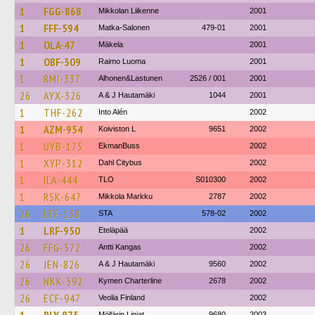
1
FGG-868
Mikkolan Liikenne
2001
1
FFF-594
Matka-Salonen
479-01
2001
1
OLA-47
Mäkela
2001
1
OBF-309
Raimo Luoma
2001
1
RMI-337
Alhonen&Lastunen
2526 / 001
2001
26
AYX-326
A & J Hautamäki
1044
2001
1
THF-262
Into Alén
2002
1
AZM-954
Koiviston L
9651
2002
1
UYB-175
EkmanBuss
2002
1
XYP-312
Dahl Citybus
2002
1
ILA-444
TLO
S010300
2002
1
RSK-647
Mikkola Markku
2787
2002
26
LTF-138
STA
578-02
2002
1
LRF-950
Eteläpää
2002
26
FFG-572
Antti Kangas
2002
26
JEN-826
A & J Hautamäki
9560
2002
26
NKK-592
Kymen Charterline
2678
2002
26
ECF-947
Veolia Finland
2002
Möllärin Linjat
9680
2003