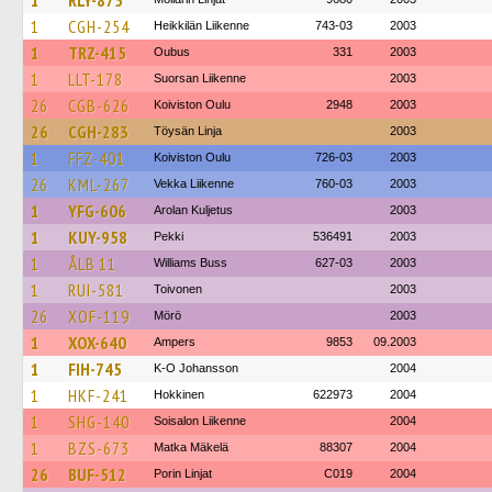
1
RLY-875
1
CGH-254
Heikkilän Liikenne
743-03
2003
1
TRZ-415
Oubus
331
2003
1
LLT-178
Suorsan Liikenne
2003
26
CGB-626
Koiviston Oulu
2948
2003
26
CGH-283
Töysän Linja
2003
1
FFZ-401
Koiviston Oulu
726-03
2003
26
KML-267
Vekka Liikenne
760-03
2003
1
YFG-606
Arolan Kuljetus
2003
1
KUY-958
Pekki
536491
2003
1
ÅLB 11
Williams Buss
627-03
2003
1
RUI-581
Toivonen
2003
26
XOF-119
Mörö
2003
1
XOX-640
Ampers
9853
09.2003
1
FIH-745
K-O Johansson
2004
1
HKF-241
Hokkinen
622973
2004
1
SHG-140
Soisalon Liikenne
2004
1
BZS-673
Matka Mäkelä
88307
2004
26
BUF-512
Porin Linjat
C019
2004