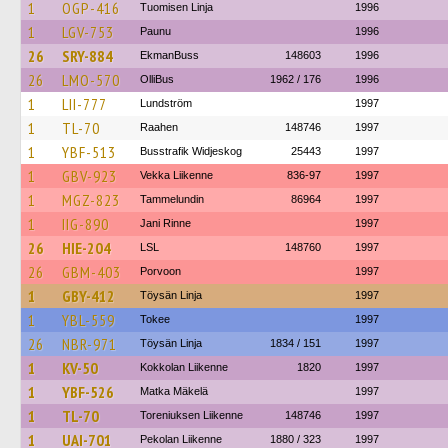
1
OGP-416
Tuomisen Linja
1996
1
LGV-753
Paunu
1996
26
SRY-884
EkmanBuss
148603
1996
26
LMO-570
OlliBus
1962 / 176
1996
1
LII-777
Lundström
1997
1
TL-70
Raahen
148746
1997
1
YBF-513
Busstrafik Widjeskog
25443
1997
1
GBV-923
Vekka Liikenne
836-97
1997
1
MGZ-823
Tammelundin
86964
1997
1
IIG-890
Jani Rinne
1997
26
HIE-204
LSL
148760
1997
26
GBM-403
Porvoon
1997
1
GBY-412
Töysän Linja
1997
1
YBL-559
Tokee
1997
26
NBR-971
Töysän Linja
1834 / 151
1997
1
KV-50
Kokkolan Liikenne
1820
1997
1
YBF-526
Matka Mäkelä
1997
1
TL-70
Toreniuksen Liikenne
148746
1997
1
UAI-701
Pekolan Liikenne
1880 / 323
1997