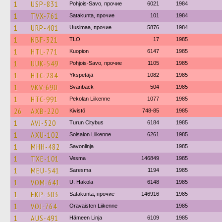
1
USP-831
Pohjois-Savo, прочие
6021
1984
1
TVX-761
Satakunta, прочие
101
1984
1
URP-401
Uusimaa, прочие
5876
1984
1
NBF-321
TLO
17
1985
1
HTL-771
Kuopion
6147
1985
1
UUK-549
Pohjois-Savo, прочие
1105
1985
1
HTC-284
Ykspetäjä
1082
1985
1
VKV-690
Svanbäck
504
1985
1
HTC-991
Pekolan Liikenne
1077
1985
26
AXB-220
Kivistö
748-85
1985
1
AVJ-520
Turun Citybus
6184
1985
1
AXU-102
Soisalon Liikenne
6261
1985
1
MHH-482
Savonlinja
1985
1
TXE-101
Vesma
146849
1985
1
MEU-541
Saresma
1194
1985
1
VOM-641
U. Hakola
6148
1985
1
EKP-303
Satakunta, прочие
146916
1985
1
VOJ-764
Oravaisten Liikenne
1985
1
AUS-491
Hämeen Linja
6109
1985