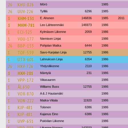
26
KHU-826
Mörö
1985
26
UUV-226
Tyllilä
6296
1985
1
KHM-131
E. Ahonen
146836
1985
2011
1
MHM-781
Leo Lähteenmäki
146973
1986
1
ECJ-525
Kylmäsen Liikenne
2059
1986
1
VOU-177
Niemisen Linjat
1986
26
BBP-153
Pohjolan Matka
6444
1986
1
TOF-539
Savo-Karjalan Linja
12755
1986
1
UTX-601
Lahnuksen Linja
6354
1986
26
HXV-726
Yhdysliikenne
2110
1986
1
HXH-201
Mäntylä
231
1986
1
VPP-172
Viitasaaren
1986
1
ÅL 650
Williams Buss
12755
1986
1
VOX-870
A & J Hautamäki
1986
1
VON-222
Matka-Viitala
11920
1986
1
KJP-481
Tolonen
6386
1986
1
KJP-481
Kajanus Eino
6386
1986
1
UVP-651
Pukkilan Liikenne
1986
Liikenne Norppa
147023
1986