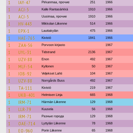
1
IAY-47
Pirkanmaa, прочие
251
1966
1
ACJ-5
Kalle Rantasärkkä
1910
1966
1
ACJ-5
Uusimaa, прочие
1910
1966
1
HV-443
Mikkolan Liikenne
514
1966
1
EPX-1
Lauttakylän
475
1966
1
HAE-765
Kivistö
1841
1966
1
ZAA-56
Porvoon kirjasto
1967
1
UYL-31
Tidstrand
2136
1967
1
UZV-88
Enon
492
1967
1
MLF-54
Kyllonen
50
1967
1
IOB-92
Veljekset Lahti
104
1967
1
UZV-88
Norrgårds Buss
492
1967
1
TA-111
Kivistö
219
1967
1
UKB-401
Helmisen Linja
665
1968
1
IRM-71
Härmän Liikenne
129
1968
1
LLR-79
Kuusela
56
1968
1
IRM-71
Разные города
129
1968
1
OAE-714
Lyttylän Liikenne
78
1968
1
EO-960
Porin Liikenne
65
1968