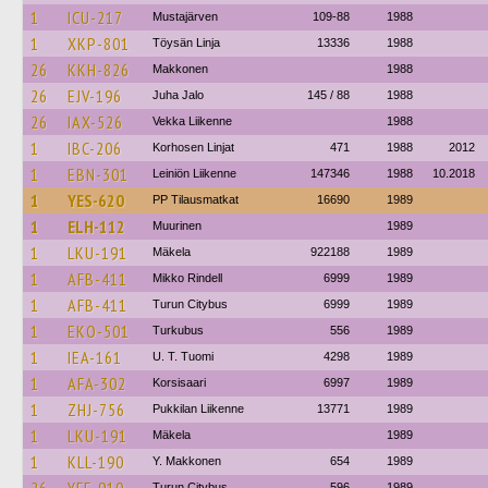
1
ICU-217
Mustajärven
109-88
1988
1
XKP-801
Töysän Linja
13336
1988
26
KKH-826
Makkonen
1988
26
EJV-196
Juha Jalo
145 / 88
1988
26
IAX-526
Vekka Liikenne
1988
1
IBC-206
Korhosen Linjat
471
1988
2012
1
EBN-301
Leiniön Liikenne
147346
1988
10.2018
1
YES-620
PP Tilausmatkat
16690
1989
1
ELH-112
Muurinen
1989
1
LKU-191
Mäkela
922188
1989
1
AFB-411
Mikko Rindell
6999
1989
1
AFB-411
Turun Citybus
6999
1989
1
EKO-501
Turkubus
556
1989
1
IEA-161
U. T. Tuomi
4298
1989
1
AFA-302
Korsisaari
6997
1989
1
ZHJ-756
Pukkilan Liikenne
13771
1989
1
LKU-191
Mäkela
1989
1
KLL-190
Y. Makkonen
654
1989
Turun Citybus
596
1989