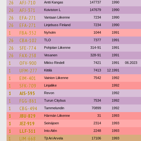
26
AFJ-710
Antti Kangas
147737
1990
26
AFJ-371
Koiviston L
147679
1990
26
EFA-271
Vantaan Liikenne
7234
1990
26
EFA-271
Linjebuss Finland
7234
1990
1
FBA-352
Nyholm
1044
1991
26
CBA-102
TLO
7377
1991
26
SFE-774
Pohjolan Liikenne
314-91
1991
26
FAX-258
Vesanen
328-91
1991
1
OFV-900
Mikko Rindell
7421
1991
06.2023
1
UFM-277
Kittilä
7413
12.1991
1
EIM-401
Vainion Liikenne
7542
1992
1
SFK-709
Linjaliike
1992
1
AIS-595
Revon
1992
1
FGG-861
Turun Citybus
7534
1992
1
CBG-494
Tammelundin
70899
1992
1
JBU-829
Härmän Liikenne
31
1993
1
JEZ-919
Seinäjoen
2314
1993
1
LLF-311
Into Alén
2248
1993
1
LIM-668
Tjt Ari Arvela
17106
1993