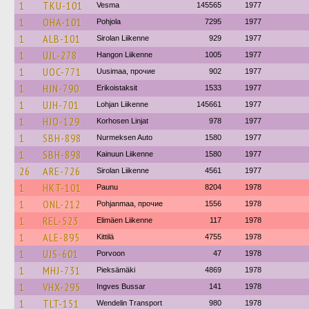
1
TKU-101
Vesma
145565
1977
1
OHA-101
Pohjola
7295
1977
1
ALB-101
Sirolan Liikenne
929
1977
1
UJL-278
Hangon Liikenne
1005
1977
1
UOC-771
Uusimaa, прочие
902
1977
1
HJN-790
Erikoistaksit
1533
1977
1
UJH-701
Lohjan Liikenne
145661
1977
1
HJO-129
Korhosen Linjat
978
1977
1
SBH-898
Nurmeksen Auto
1580
1977
1
SBH-898
Kainuun Liikenne
1580
1977
26
ARE-726
Sirolan Liikenne
4561
1977
1
HKT-101
Paunu
8204
1978
1
ONL-212
Pohjanmaa, прочие
1556
1978
1
REL-523
Elimäen Liikenne
117
1978
1
ALE-895
Kittilä
4755
1978
1
UJS-601
Porvoon
47
1978
1
MHJ-731
Pieksämäki
4869
1978
1
VHX-295
Ingves Bussar
141
1978
1
TLT-151
Wendelin Transport
980
1978