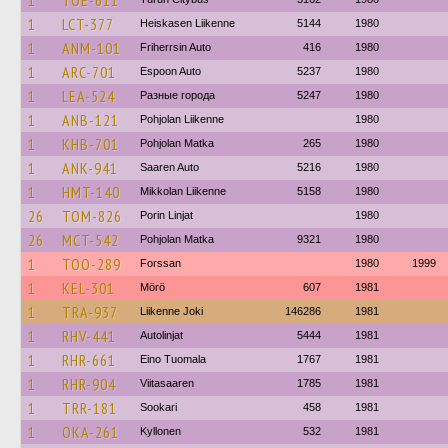
1
TOE-611
1
LCT-377
Heiskasen Liikenne
5144
1980
1
ANM-101
Friherrsin Auto
416
1980
1
ARC-701
Espoon Auto
5237
1980
1
LEA-524
Разные города
5247
1980
1
ANB-121
Pohjolan Liikenne
1980
1
KHB-701
Pohjolan Matka
265
1980
1
ANK-941
Saaren Auto
5216
1980
1
HMT-140
Mikkolan Liikenne
5158
1980
26
TOM-826
Porin Linjat
1980
26
MCT-542
Pohjolan Matka
9321
1980
1
TOO-289
Forssan
1980
1999
1
KEL-301
Mörö
607
1981
1
TRA-937
Liikenne Joki
146286
1981
1
RHV-441
Autolinjat
5444
1981
1
RHR-661
Eino Tuomala
1767
1981
1
RHR-904
Viitasaaren
1785
1981
1
TRR-181
Sookari
458
1981
1
OKA-261
Kyllonen
532
1981