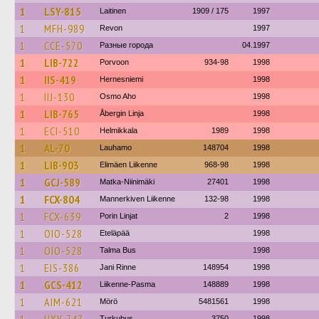
1
LSY-815
Laitinen
1909 / 175
1997
1
MFH-989
Revon
1997
1
CCE-570
Разные города
04.1997
1
LIB-722
Porvoon
934-98
1998
1
IIS-419
Hernesniemi
1998
1
IIJ-130
Osmo Aho
1998
1
LIB-765
Åbergin Linja
1998
1
ECI-510
Helmikkala
1989
1998
1
AL-70
Lauhamo
148704
1998
1
LIB-903
Elimäen Liikenne
968-98
1998
1
GCJ-589
Matka-Niinimäki
27401
1998
1
FCX-804
Mannerkiven Liikenne
132-98
1998
1
FCX-639
Porin Linjat
2
1998
1
OIO-528
Eteläpää
1998
1
OIO-528
Talma Bus
1998
1
EIS-386
Jani Rinne
148954
1998
1
GCS-412
Liikenne-Pasma
148889
1998
1
AIM-621
Mörö
5481561
1998
Turkubus
3750
1998