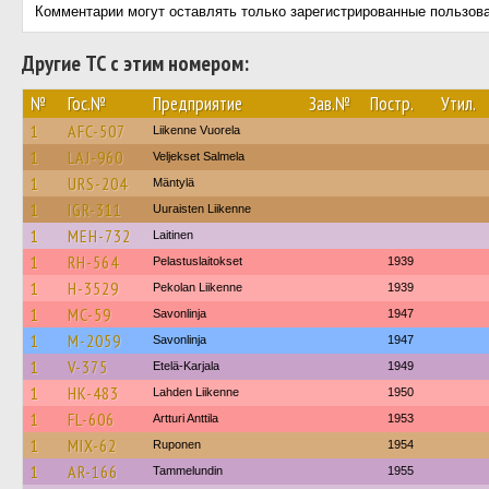
Комментарии могут оставлять только зарегистрированные пользов
Другие ТС с этим номером:
№
Гос.№
Предприятие
Зав.№
Постр.
Утил.
1
AFC-507
Liikenne Vuorela
1
LAJ-960
Veljekset Salmela
1
URS-204
Mäntylä
1
IGR-311
Uuraisten Liikenne
1
MEH-732
Laitinen
1
RH-564
Pelastuslaitokset
1939
1
H-3529
Pekolan Liikenne
1939
1
MC-59
Savonlinja
1947
1
M-2059
Savonlinja
1947
1
V-375
Etelä-Karjala
1949
1
HK-483
Lahden Liikenne
1950
1
FL-606
Artturi Anttila
1953
1
MIX-62
Ruponen
1954
1
AR-166
Tammelundin
1955