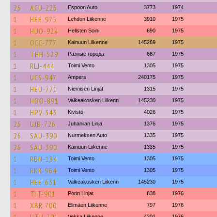
26
ACU-226
Espoon Auto
3773
1974
1
HEE-975
Lehdon Liikenne
3910
1975
1
HUO-924
Hellsten Soini
690
1975
1
OCC-777
Kainuun Liikenne
145269
1975
1
THH-529
Разные города
667
1975
1
RLJ-444
Toimi Vento
1305
1975
1
UCS-947
Ampers
240175
1975
1
HEU-771
Niemisen Linjat
1315
1975
1
HOO-891
Valkeakosken Liikenn
145230
1975
1
HPV-343
Kivistö
4026
1975
26
UJB-726
Juhanilan Linja
1376
1975
26
SAU-390
Nurmeksen Auto
1335
1975
26
SAU-390
Kainuun Liikenne
1335
1975
1
RBN-184
Toimi Vento
1305
1975
1
RKK-964
Toimi Vento
1305
1975
1
HEE-631
Valkeakosken Liikenn
145230
1975
1
TJT-901
Porin Linjat
838
1976
1
XBR-700
Elimäen Liikenne
797
1976
Vekka Liikenne
4301
1976