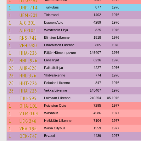
1
HTU-791
1
UHP-714
Turkubus
877
1976
1
UEM-501
Tidstrand
1402
1976
1
AJC-201
Espoon Auto
4289
1976
1
AJE-104
Westendin Linja
825
1976
1
RNS-742
Elimäen Liikenne
1518
1976
1
VEH-980
Oravaisten Liikenne
805
1976
1
HHA-226
Päijät-Häme, прочие
145407
1976
26
HHU-926
Länsilinjat
6236
1976
26
AHR-626
Paikallislinjat
4227
1976
26
HHL-326
Yhdysliikenne
774
1976
26
HHT-226
Pekolan Liikenne
847
1976
26
HHA-226
Vekka Liikenne
145407
1976
1
TJU-595
Loimaan Liikenne
240254
05.1976
1
OHA-101
Koiviston Oulu
7295
1977
1
VTM-104
Wasabus
4586
1977
1
LKK-246
Heikkilän Liikenne
7104
1977
1
VHA-196
Wasa Citybus
1559
1977
1
OEK-747
Ervasti
4439
1977