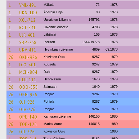
1
VML-491
Mäkela
71
1978
1
UKN-100
Åbergin Linja
90
1978
1
XCL-712
Uuraisten Liikenne
145791
1978
1
RCT-841
Liikenne Vuorela
4703
1978
1
UJR-401
Lähilinjat
105
1978
1
SBP-238
Pielisen
1544/19778
1978
1
UKV-411
Hyvinkään Liikenne
4809
09.1978
26
OKH-926
Koiviston Oulu
9287
1979
1
LCO-401
Kuusela
9247
1979
1
MCH-804
Dahl
9267
1979
1
ULU-111
Henriksson
1673
1979
26
OOO-838
Saimaan
1640
1979
26
OKH-926
Pohjola
9287
1979
26
OJJ-926
Pohjola
9287
1979
26
OJA-726
Pohjola
9287
1979
1
OPE-140
Kamusen Liikenne
146156
1980
26
TOE-126
Matka-Autot
146015
1980
26
OJJ-326
Koiviston Oulu
1980
Turun Citybus
5162
1980