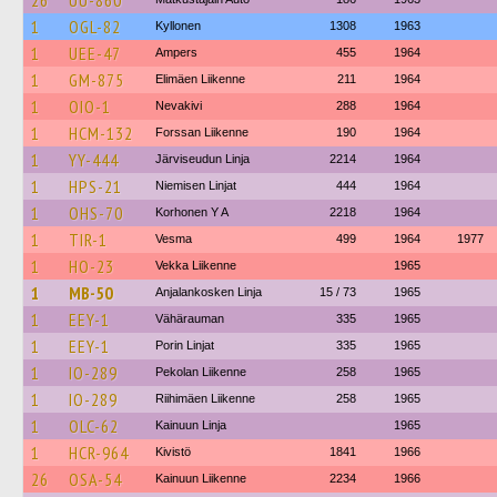
26
UU-860
1
OGL-82
Kyllonen
1308
1963
1
UEE-47
Ampers
455
1964
1
GM-875
Elimäen Liikenne
211
1964
1
OIO-1
Nevakivi
288
1964
1
HCM-132
Forssan Liikenne
190
1964
1
YY-444
Järviseudun Linja
2214
1964
1
HPS-21
Niemisen Linjat
444
1964
1
OHS-70
Korhonen Y A
2218
1964
1
TIR-1
Vesma
499
1964
1977
1
HO-23
Vekka Liikenne
1965
1
MB-50
Anjalankosken Linja
15 / 73
1965
1
EEY-1
Vähärauman
335
1965
1
EEY-1
Porin Linjat
335
1965
1
IO-289
Pekolan Liikenne
258
1965
1
IO-289
Riihimäen Liikenne
258
1965
1
OLC-62
Kainuun Linja
1965
1
HCR-964
Kivistö
1841
1966
26
OSA-54
Kainuun Liikenne
2234
1966