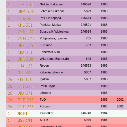
1
TSS-331
Nikkilän Liikenne
146528
1983
1
URM-508
Lehtosen Liikenne
5829
1983
1
TUK-300
Разные города
146644
1983
1
KHL-301
Pohjolan Matka
146521
1983
1
VMH-172
Busstrafik Widjeskog
146624
1983
1
VMM-771
Pohjanmaa, прочие
785
1983
1
UPS-215
Kurumaa
783
1983
1
ARX-201
Friherrsin Auto
1983
1
UPR-300
Wikströms Busstrafik
848
1983
1
LHA-166
Revon
146553
1983
1
OLL-431
Käkelän Liikenne
5837
1983
26
RJS-326
Jyrkilä
5857
1983
26
TUJ-326
Porin Linjat
1983
26
URX-371
Liikenne
1983
26
TUE-226
TLO
1983
2002
26
TUE-226
Förbom
1983
2002
1
NCJ-1
Ysimatkat
146748
1984
1
USE-191
A-Bus
5979
1984
Luopioisten Linja
979
1984