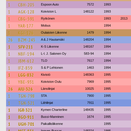
1
CBH-205
Espoon Auto
7572
1993
1
AGK-128
Koiviston L
148122
1993
1
CBG-591
Rytkönen
1993
2013
1
YAR-177
Mobus
1994
1
KGJ-126
Oulaisten Liikenne
1479
1994
26
BZM-245
A & J Hautamäki
148204
1994
1
SFV-211
K-S Liikenne
148167
1994
1
NBF-194
L-l. J. Salonen Oy
583-94
1994
1
JBM-612
TLO
7617
1994
1
IFZ-859
S & P Lehtonen
1463
1994
1
LGG-832
Kivistö
148363
1995
1
YBE-931
Koiviston Oulu
7969
1995
26
AIU-326
Länsilinjat
10025
1995
1
TGN-798
STA
7900
1995
1
TGN-521
Lähilinjat
7911
1995
1
IGR-321
Kymen Charterline
148435
1995
1
BGO-911
Bussi-Manninen
1674
1995
1
UGH-701
Paikallisliikenne
1995
Ingves Bussar
148324
1995