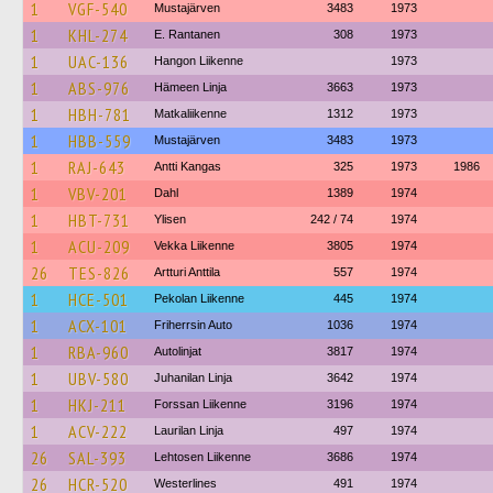
1
VGF-540
Mustajärven
3483
1973
1
KHL-274
E. Rantanen
308
1973
1
UAC-136
Hangon Liikenne
1973
1
ABS-976
Hämeen Linja
3663
1973
1
HBH-781
Matkaliikenne
1312
1973
1
HBB-559
Mustajärven
3483
1973
1
RAJ-643
Antti Kangas
325
1973
1986
1
VBV-201
Dahl
1389
1974
1
HBT-731
Ylisen
242 / 74
1974
1
ACU-209
Vekka Liikenne
3805
1974
26
TES-826
Artturi Anttila
557
1974
1
HCE-501
Pekolan Liikenne
445
1974
1
ACX-101
Friherrsin Auto
1036
1974
1
RBA-960
Autolinjat
3817
1974
1
UBV-580
Juhanilan Linja
3642
1974
1
HKJ-211
Forssan Liikenne
3196
1974
1
ACV-222
Laurilan Linja
497
1974
26
SAL-393
Lehtosen Liikenne
3686
1974
26
HCR-520
Westerlines
491
1974