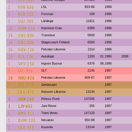
1
VPP-938
1
HVR-666
LSL
853-86
1986
1
NCX-101
Forssan
169
1986
1
UUJ-301
Lähilinjat
11921
1986
26
UVM-156
Koiviston Oulu
6389
1986
26
UXC-806
Transbus
6500
1986
26
UXC-806
Stagecoach Finland
6500
1986
26
HXV-726
Pekolan Liikenne
2110
1986
26
RLX-226
Autolinjat
1200
01.1986
2008
1
VPV-150
Ingves Bussar
6376
06.1986
1
IAC-916
SLT
2145
1987
26
HXU-826
Pekolan Liikenne
909-87
1987
1
VRC-578
Santasaari
1987
1
LKA-478
Ketosen Liikenne
13144
1987
1
HXX-260
Reissu Ruoti
147205
1987
1
LJV-632
Jani Rinne
355
1987
1
RMR-111
Toimi Vento
147120
1987
1
BHM-103
Nevakivi
950-88
1987
1
LKA-478
Kuusela
13144
1987