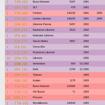
1
TPR-389
Bussi-Ketonen
5347
1981
1
VKK-790
SLT
479
1981
1
TPU-901
Förbom
146230
1981
1994
1
TPU-901
Leiniön Liikenne
146230
1981
1994
1
LEM-915
Liikenne-Pasma
5457
1982
1
RHX-634
Kauhavan Liikenne
5510
1982
1
VPX-401
Kokkolan Liikenne
1982
1
KJO-275
Savon Matka
5607
1982
1
VLR-101
Osmo Aho
1982
26
TSL-126
Ruohosen Liikenne
1982
26
UPN-331
Liikenne
1982
1
UON-201
Ventoniemi
664
03.1982
1
UPE-162
Dahl
5709
12.1982
1
VMH-955
Tolonen
1983
1
YAX-769
Kutilan
1178
1983
1
TUS-922
Bussi-Ketonen
146585
1983
1
TUK-721
OK-Bussit
71
1983
26
URX-371
Porvoon
1983
1
TTN-950
Mynäliikenne
146540
1983