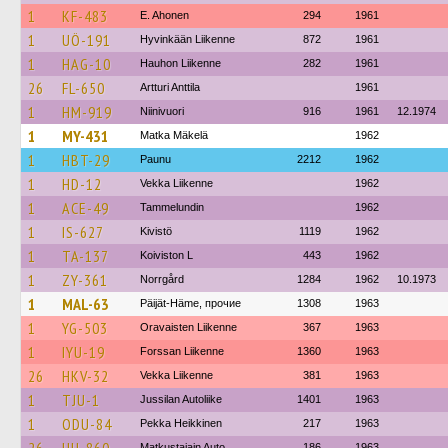
1
KF-483
E. Ahonen
294
1961
1
UÖ-191
Hyvinkään Liikenne
872
1961
1
HAG-10
Hauhon Liikenne
282
1961
26
FL-650
Artturi Anttila
1961
1
HM-919
Niinivuori
916
1961
12.1974
1
MY-431
Matka Mäkelä
1962
1
HBT-29
Paunu
2212
1962
1
HD-12
Vekka Liikenne
1962
1
ACE-49
Tammelundin
1962
1
IS-627
Kivistö
1119
1962
1
TA-137
Koiviston L
443
1962
1
ZY-361
Norrgård
1284
1962
10.1973
1
MAL-63
Päijät-Häme, прочие
1308
1963
1
YG-503
Oravaisten Liikenne
367
1963
1
IYU-19
Forssan Liikenne
1360
1963
26
HKV-32
Vekka Liikenne
381
1963
1
TJU-1
Jussilan Autoliike
1401
1963
1
ODU-84
Pekka Heikkinen
217
1963
Matkustajain Auto
186
1963