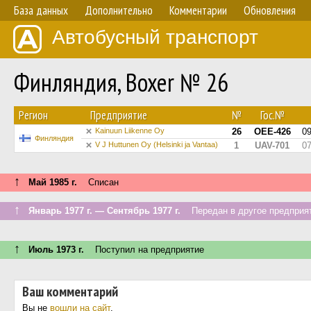
База данных
Дополнительно
Комментарии
Обновления
Автобусный транспорт
Финляндия, Boxer № 26
Регион
Предприятие
№
Гос.№
Kainuun Liikenne Oy
26
OEE-426
0
Финляндия
V J Huttunen Oy (Helsinki ja Vantaa)
1
UAV-701
0
↑
Май 1985 г.
Списан
↑
Январь 1977 г. — Сентябрь 1977 г.
Передан в другое предприят
↑
Июль 1973 г.
Поступил на предприятие
Ваш комментарий
Вы не
вошли на сайт
.