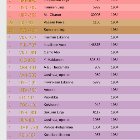
1
HPP-641
1
USN-602
Hämeen Linja
5992
1984
1
URP-352
ML-Charter
30005
1984
26
IIK-981
Vaasan Paika
1158
1984
26
TVX-726
Someron Linja
1984
1
VNS-222
Härmän Liikenne
1984
1
TUL-707
Ikaalisten Auto
146675
1984
1
VNU-901
Osmo Aho
1984
1
KJC-800
Y. Makkonen
698-84
1984
1
AVN-303
A & J Hautamäki
989
1984
1
AVN-303
Uusimaa, прочие
989
1984
1
USE-191
Hyvinkään Liikenne
5979
1984
1
UTA-356
Ampers
1984
1
RLC-111
Puolakka
1984
1
TOB-101
Koiviston L
942
1984
1
USH-901
Sukulan Linja
6117
1984
1
UUV-801
Uusimaa, прочие
1056
1984
1
OMP-759
Pohjois-Pohjanmaa
1004
1984
1
RKL-807
Kossilan Liikenne
937
1984