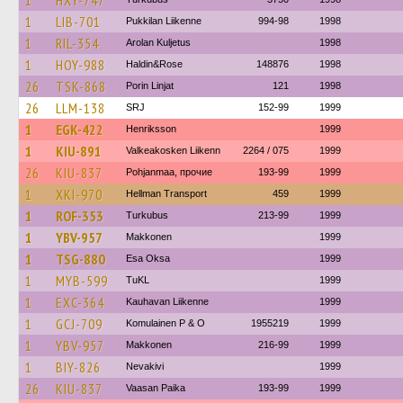
1
HXY-747
1
LIB-701
Pukkilan Liikenne
994-98
1998
1
RIL-354
Arolan Kuljetus
1998
1
HOY-988
Haldin&Rose
148876
1998
26
TSK-868
Porin Linjat
121
1998
26
LLM-138
SRJ
152-99
1999
1
EGK-422
Henriksson
1999
1
KIU-891
Valkeakosken Liikenn
2264 / 075
1999
26
KIU-837
Pohjanmaa, прочие
193-99
1999
1
XKI-970
Hellman Transport
459
1999
1
ROF-353
Turkubus
213-99
1999
1
YBV-957
Makkonen
1999
1
TSG-880
Esa Oksa
1999
1
MYB-599
TuKL
1999
1
EXC-364
Kauhavan Liikenne
1999
1
GCJ-709
Komulainen P & O
1955219
1999
1
YBV-957
Makkonen
216-99
1999
1
BIY-826
Nevakivi
1999
26
KIU-837
Vaasan Paika
193-99
1999