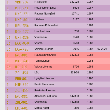
1
VRH-707
P. Koivisto
147178
1987
1
BCE-731
Rovaniemen Linjat
6574
1987
1
UXP-271
Ragnar Norrgård
12741
1987
1
UXB-801
Lähilinjat
2177
1987
1
BEU-356
Rauman Kohde-Auto
1987
1
BCN-127
Laurilan Linja
260
1987
26
UXT-826
Ventoniemi
6540
1987
26
ECO-939
Vesma
6513
1987
26
ECA-726
Vainion Liikenne
2086
1987
07.2024
1
IAU-881
Rautalammin Auto
147303
1988
1
BKB-641
Tammelundin
1988
26
ILG-519
Vekka Liikenne
6726
1988
1
ZCJ-454
LSL
113-88
1988
1
EHR-801
Lyttylän Liikenne
1988
1
MJE-820
Pentti Paasonen
1988
1
ZCJ-455
Kokkolan Liikenne
1988
1
IAU-881
Alhonen&Lastunen
147303
1988
1
ZBE-801
Ventoniemi
147318
1988
1
EHJ-601
Matka-Autot
350
1988