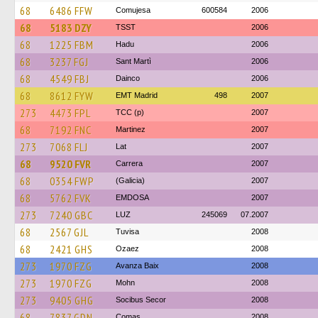
68
6486 FFW
Comujesa
600584
2006
68
5183 DZY
TSST
2006
68
1225 FBM
Hadu
2006
68
3237 FGJ
Sant Martì
2006
68
4549 FBJ
Dainco
2006
68
8612 FYW
EMT Madrid
498
2007
273
4473 FPL
TCC (p)
2007
68
7192 FNC
Martinez
2007
273
7068 FLJ
Lat
2007
68
9520 FVR
Carrera
2007
68
0354 FWP
(Galicia)
2007
68
5762 FVK
EMDOSA
2007
273
7240 GBC
LUZ
245069
07.2007
68
2567 GJL
Tuvisa
2008
68
2421 GHS
Ozaez
2008
273
1970 FZG
Avanza Baix
2008
273
1970 FZG
Mohn
2008
273
9405 GHG
Socibus Secor
2008
68
7837 GDN
Comas
2008