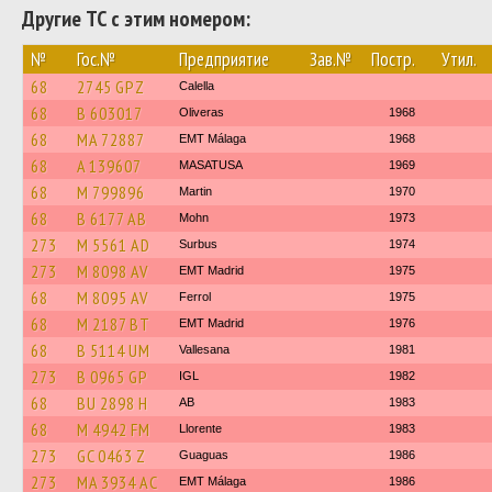
Другие ТС с этим номером:
№
Гос.№
Предприятие
Зав.№
Постр.
Утил.
68
2745 GPZ
Calella
68
B 603017
Oliveras
1968
68
MA 72887
EMT Málaga
1968
68
A 139607
MASATUSA
1969
68
M 799896
Martin
1970
68
B 6177 AB
Mohn
1973
273
M 5561 AD
Surbus
1974
273
M 8098 AV
EMT Madrid
1975
68
M 8095 AV
Ferrol
1975
68
M 2187 BT
EMT Madrid
1976
68
B 5114 UM
Vallesana
1981
273
B 0965 GP
IGL
1982
68
BU 2898 H
AB
1983
68
M 4942 FM
Llorente
1983
273
GC 0463 Z
Guaguas
1986
273
MA 3934 AC
EMT Málaga
1986