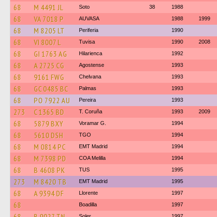
68
M 4491 JL
Soto
38
1988
68
VA 7018 P
AUVASA
1988
1999
68
M 8205 LT
Periferia
1990
68
VI 8007 L
Tuvisa
1990
2008
68
GI 1763 AG
Hilarienca
1992
68
A 2725 CG
Agostense
1993
68
9161 FWG
Chelvana
1993
68
GC 0485 BC
Palmas
1993
68
PO 7922 AU
Pereira
1993
273
C 1365 BD
T. Coruña
1993
2009
68
5879 BXY
Voramar G.
1994
68
5610 DSH
TGO
1994
68
M 0814 PC
EMT Madrid
1994
68
M 7398 PD
COA Melilla
1994
68
B 4608 PK
TUS
1995
273
M 8420 TB
EMT Madrid
1995
68
A 9394 DF
Llorente
1997
68
Boadilla
1997
68
B 9027 TN
Soler
1997