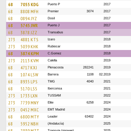
68
7055 KDG
Puerto P
2017
68
8808 MFH
Premier
3074
2017
68
0894 JYZ
Dosil
2017
68
5745 JWR
Puerto J
2017
68
3878 JZZ
Transabus
2017
273
4881 KTS
Izaro
2018
273
5039 KHK
Rubiocar
2018
68
3874 KPM
C.Gomez
2018
273
2113 KVM
Calella
2019
68
4717 KXJ
Plenacosta
282241
2019
68
1074 LSW
Barrera
1108
02.2019
68
8935 LPS
TMG
4040
2021
68
5170 LSS
Iberconsa
2021
273
1733 LXN
TUSSAM
2022
273
7739 MNY
Elite
6258
2024
273
0452 MXC
EMT Madrid
2024
68
6800 MTY
Leader
63402
2024
68
5952 NBH
(Andalucía)
2025
68
7939 MZT
Transvia (прочие)
2025