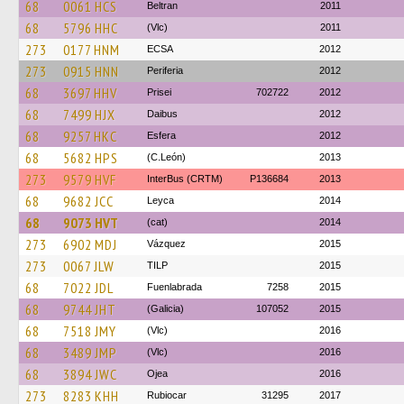
68
0061 HCS
Beltran
2011
68
5796 HHC
(Vlc)
2011
273
0177 HNM
ECSA
2012
273
0915 HNN
Periferia
2012
68
3697 HHV
Prisei
702722
2012
68
7499 HJX
Daibus
2012
68
9257 HKC
Esfera
2012
68
5682 HPS
(C.León)
2013
273
9579 HVF
InterBus (CRTM)
P136684
2013
68
9682 JCC
Leyca
2014
68
9073 HVT
(cat)
2014
273
6902 MDJ
Vázquez
2015
273
0067 JLW
TILP
2015
68
7022 JDL
Fuenlabrada
7258
2015
68
9744 JHT
(Galicia)
107052
2015
68
7518 JMY
(Vlc)
2016
68
3489 JMP
(Vlc)
2016
68
3894 JWC
Ojea
2016
273
8283 KHH
Rubiocar
31295
2017