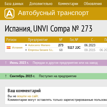
База данных
Дополнительно
Комментарии
Обновления
Автобусный транспорт
Испания, UNVI Compa № 273
Регион
Предприятие
№
Гос.№
С...
По
273
06.2023
Autocares Mariano
5117 JJC
Испания
68
09.2015
06.2
Empresa Seoane S.L.
↑
Июнь 2023 г.
Передан в другое предприятие или на завод
↑
Сентябрь 2015 г.
Поступил на предприятие
Ваш комментарий
Вы не
вошли на сайт
.
Комментарии могут оставлять только зарегистрированные пользов