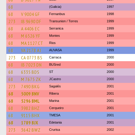
68
(Galicia)
1997
68
V 9004 GF
Fernanbus
1998
273
IB 9690 DF
Transunion / Torres
1999
68
A 4406 EC
Serranica
1999
68
M 6526 YF
Montes
1999
68
MA 1127 CT
Rios
1999
68
VA 2178 AJ
AUVASA
1999
273
CA 0773 BS
Carraca
2000
68
IB 7023 DN
BUSred
2000
68
6335 BDS
ST
2000
68
M 7675 ZK
JCastro
2000
273
7490 BKG
Sagalés
2001
68
5009 BNV
Ribera
2001
68
5296 BML
Marina
2001
68
3982 BHZ
Cerqueiro
2001
68
9115 BHX
TMESA
2001
68
1789 BJX
Edetania
2001
273
3642 BWZ
Crurisa
2002