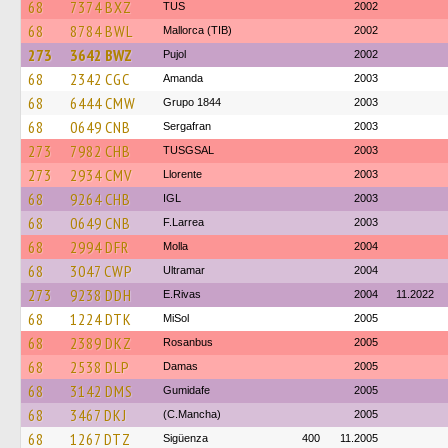
68
7374 BXZ
TUS
2002
68
8784 BWL
Mallorca (TIB)
2002
273
3642 BWZ
Pujol
2002
68
2342 CGC
Amanda
2003
68
6444 CMW
Grupo 1844
2003
68
0649 CNB
Sergafran
2003
273
7982 CHB
TUSGSAL
2003
273
2934 CMV
Llorente
2003
68
9264 CHB
IGL
2003
68
0649 CNB
F.Larrea
2003
68
2994 DFR
Molla
2004
68
3047 CWP
Ultramar
2004
273
9238 DDH
E.Rivas
2004
11.2022
68
1224 DTK
MiSol
2005
68
2389 DKZ
Rosanbus
2005
68
2538 DLP
Damas
2005
68
3142 DMS
Gumidafe
2005
68
3467 DKJ
(C.Mancha)
2005
68
1267 DTZ
Sigüenza
400
11.2005