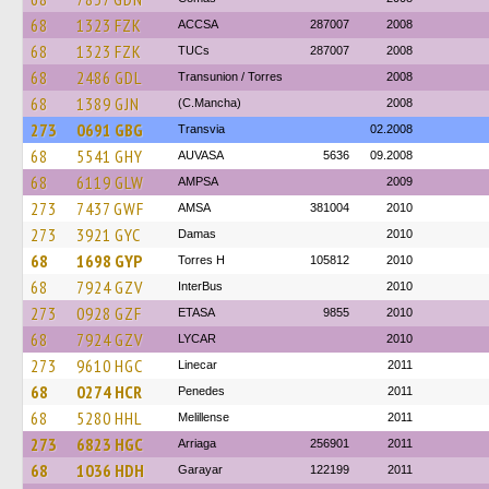
68
1323 FZK
ACCSA
287007
2008
68
1323 FZK
TUCs
287007
2008
68
2486 GDL
Transunion / Torres
2008
68
1389 GJN
(C.Mancha)
2008
273
0691 GBG
Transvia
02.2008
68
5541 GHY
AUVASA
5636
09.2008
68
6119 GLW
AMPSA
2009
273
7437 GWF
AMSA
381004
2010
273
3921 GYC
Damas
2010
68
1698 GYP
Torres H
105812
2010
68
7924 GZV
InterBus
2010
273
0928 GZF
ETASA
9855
2010
68
7924 GZV
LYCAR
2010
273
9610 HGC
Linecar
2011
68
0274 HCR
Penedes
2011
68
5280 HHL
Melillense
2011
273
6823 HGC
Arriaga
256901
2011
68
1036 HDH
Garayar
122199
2011