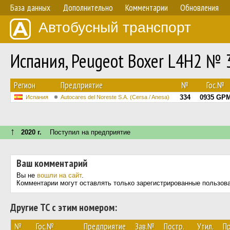
База данных
Дополнительно
Комментарии
Обновления
Автобусный транспорт
Испания, Peugeot Boxer L4H2 № 
Регион
Предприятие
№
Гос.№
334
0935 GP
Испания
Autocares del Noreste S.A. (Cersa / Anesa)
↑
2020 г.
Поступил на предприятие
Ваш комментарий
Вы не
вошли на сайт
.
Комментарии могут оставлять только зарегистрированные пользов
Другие ТС с этим номером:
№
Гос.№
Предприятие
Зав.№
Постр.
Утил.
П