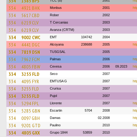
334
1385 BPS
TCC (b)
2001
ht
334
4921 BHK
Monbus
2001
htt
334
5617 CBD
Rober
2002
334
6219 CLV
T Cercanias
2003
334
6219 CLV
Avanza (CRTM)
2003
334
9002 CWC
EMT
104742
2004
334
4441 DGC
Alcoyana
238688
2005
ht
334
7819 DSN
TUSGSAL
2005
334
7962 FCM
Palmas
2006
ht
334
4805 FBW
Cevesa
2006
09.2023
htt
334
3255 FLD
Seco
2007
334
4095 FYR
EMTUSA G
2007
ht
334
3255 FLD
Crurisa
2007
334
3255 FLD
Pujol
2007
334
5294 FPL
Llorente
2007
htt
334
5285 GBN
Escartin
5704
2008
ht
334
0097 GBH
Damas
02.2008
htt
334
9201 GTD
Paulino
2010
htt
334
4805 GXX
Grupo 1844
53859
2010