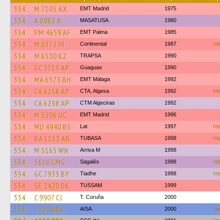
334
M 7105 AX
EMT Madrid
1975
334
A 0982 X
MASATUSA
1980
334
PM 4659 AF
EMT Palma
1985
334
M 0372 IH
Continental
1987
htt
334
M 6530 KZ
TRAPSA
1990
334
GC 3713 AP
Guaguas
1990
334
MA 6573 BH
EMT Málaga
1992
334
CA 6258 AP
CTA, Algesa
1992
htt
334
CA 6258 AP
CTM Algeciras
1992
334
M 5206 UC
EMT Madrid
1996
334
MU 4940 BS
Lat
1997
htt
334
BA 1153 AB
TUBASA
1998
htt
334
M 5165 WN
Arriva M
1998
334
5610 CMG
Sagalés
1998
htt
334
GC 7933 BY
Tiadhe
1998
htt
334
SE 2420 DK
TUSSAM
1999
334
C 9907 CJ
T. Coruña
2000
334
7230 BBZ
AISA
2000
htt