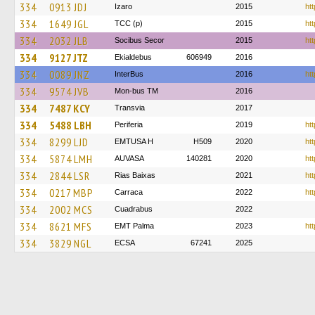
334
0913 JDJ
Izaro
2015
htt
334
1649 JGL
TCC (p)
2015
htt
334
2032 JLB
Socibus Secor
2015
htt
334
9127 JTZ
Ekialdebus
606949
2016
334
0089 JNZ
InterBus
2016
htt
334
9574 JVB
Mon-bus TM
2016
334
7487 KCY
Transvia
2017
334
5488 LBH
Periferia
2019
htt
334
8299 LJD
EMTUSA H
H509
2020
htt
334
5874 LMH
AUVASA
140281
2020
ht
334
2844 LSR
Rias Baixas
2021
ht
334
0217 MBP
Carraca
2022
htt
334
2002 MCS
Cuadrabus
2022
334
8621 MFS
EMT Palma
2023
htt
334
3829 NGL
ECSA
67241
2025