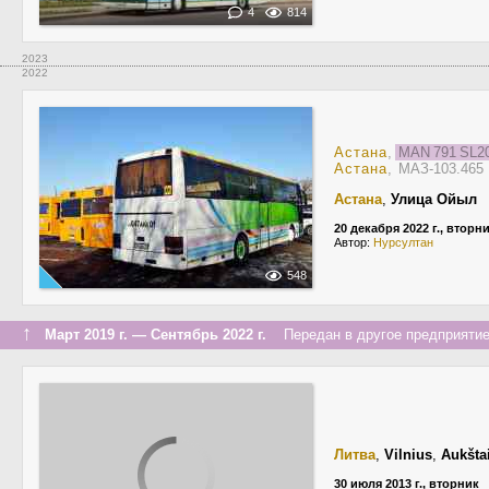
4
814
2023
2022
Астана
,
MAN 791 SL
Астана
, МАЗ-103.46
Астана
,
Улица Ойыл
20 декабря 2022 г., вторн
Автор:
Нурсултан
548
↑
Март 2019 г. — Сентябрь 2022 г.
Передан в другое предприятие 
Литва
,
Vilnius
,
Aukšta
30 июля 2013 г., вторник