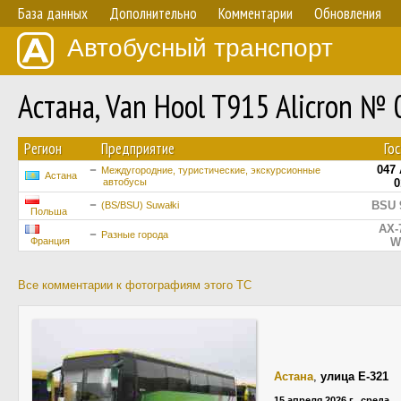
База данных
Дополнительно
Комментарии
Обновления
Автобусный транспорт
Астана, Van Hool T915 Alicron №
Регион
Предприятие
Го
047
Междугородние, туристические, экскурсионные
Астана
автобусы
0
BSU 
(BS/BSU) Suwałki
Польша
AX-
Разные города
Франция
W
Все комментарии к фотографиям этого ТС
Астана
,
улица E-321
15 апреля 2026 г., среда