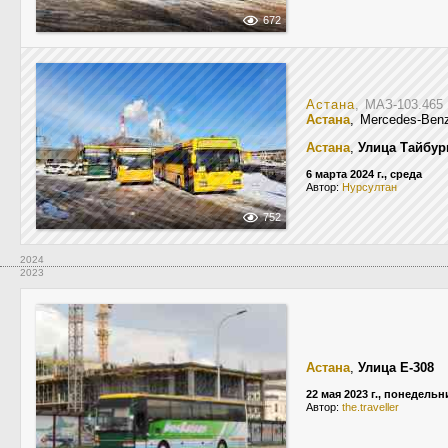
672
Астана
, МАЗ-103.46
Астана
, Mercedes-Be
Астана
,
Улица Тайбу
6 марта 2024 г., среда
Автор:
Нурсултан
752
2024
2023
Астана
,
Улица Е-308
22 мая 2023 г., понедельн
Автор:
the.traveller