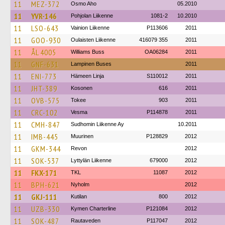
11
MEZ-372
Osmo Aho
05.2010
11
YVR-146
Pohjolan Liikenne
1081-2
10.2010
11
LSO-643
Vainion Liikenne
P113606
2011
11
GOO-930
Oulaisten Liikenne
416079 355
2011
11
ÅL 4005
Williams Buss
OA06284
2011
11
GNF-631
Lampinen Buses
2011
11
ENI-773
Hämeen Linja
S110012
2011
11
JHT-389
Kosonen
616
2011
11
OVB-575
Tokee
903
2011
11
CRC-102
Vesma
P114878
2011
11
CMH-847
Sudhomin Liikenne Ay
10.2011
11
IMB-445
Muurinen
P128829
2012
11
GKM-344
Revon
2012
11
SOK-537
Lyttylän Liikenne
679000
2012
11
FKX-171
TKL
11087
2012
11
BPH-621
Nyholm
2012
11
GKJ-111
Kutilan
800
2012
11
UZB-330
Kymen Charterline
P121084
2012
11
SOK-487
Rautaveden
P117047
2012