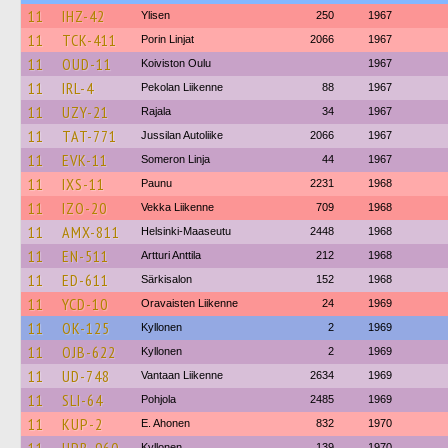
11
IHZ-42
Ylisen
250
1967
11
TCK-411
Porin Linjat
2066
1967
11
OUD-11
Koiviston Oulu
1967
11
IRL-4
Pekolan Liikenne
88
1967
11
UZY-21
Rajala
34
1967
11
TAT-771
Jussilan Autoliike
2066
1967
11
EVK-11
Someron Linja
44
1967
11
IXS-11
Paunu
2231
1968
11
IZO-20
Vekka Liikenne
709
1968
11
AMX-811
Helsinki-Maaseutu
2448
1968
11
EN-511
Artturi Anttila
212
1968
11
ED-611
Särkisalon
152
1968
11
YCD-10
Oravaisten Liikenne
24
1969
11
OK-125
Kyllonen
2
1969
11
OJB-622
Kyllonen
2
1969
11
UD-748
Vantaan Liikenne
2634
1969
11
SLI-64
Pohjola
2485
1969
11
KUP-2
E. Ahonen
832
1970
Kyllonen
139
1970