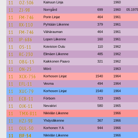
11
OZ-506
Kainuun Linja
1960
11
ZJ-98
Norrgård
699
1960
05.197
11
FM-746
Porin Linjat
464
1961
11
RX-110
Pyhtään Liikenne
379
1961
11
FM-746
Vähärauman
464
1961
11
IP-686
Lopen Liikenne
160
1961
11
OS-11
Koiviston Oulu
110
1962
11
RC-230
Elimäen Liikenne
485
1962
11
OBG-15
Kaikkonen Paavo
321
1962
11
ON-25
Mörö
1963
11
XCK-756
Korhosen Linjat
1540
1964
11
EFL-11
Vesma
494
1964
11
XUC-79
Korhosen Linjat
1540
1964
11
ECB-11
Förbom
723
1965
11
OJK-11
Nevakivi
580
1965
11
TMX-811
Nikkilän Liikenne
1966
11
HZJ-98
Yhdysliikenne
367
1966
11
OUL-50
Korhonen Y A
944
1966
11
EIF-54
Nikkilän Liikenne
1966