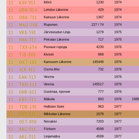
11
KAV-911
Mörö
1230
1974
11
UBN-914
Lehdon Liikenne
429
1974
11
OBB-711
Kainuun Liikenne
1367
1974
11
MAO-508
Ruponen
227 / 74
1974
11
VBX-591
Järviseudun Linja
1279
1975
11
HHA-311
Pekolan Liikenne
717
1975
11
TXX-634
Разные города
4230
1976
11
TJB-808
Kivistö
868
1976
11
OKT-105
Kamusen Liikenne
145449
1976
11
VCR-411
Osmo Aho
732
1976
11
EAK-513
Vesma
1976
11
TKH-111
Vesma
145517
1976
11
UHB-611
Uusimaa, прочие
777
1976
11
KBS-211
Mäkela
893
1976
198
11
TOB-191
Hellsten Soini
963
1977
11
HHV-321
Mikkolan Liikenne
1578
1977
11
OET-930
Nevakivi
7203
1977
11
AKC-311
Förbom
4599
1977
11
AKC-311
Linjamatka
4599
1977