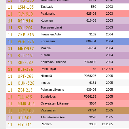
11
TYX-230
11
LSM-103
TaxiLady
580
2003
11
KLY-910
Paakinaho
625-03
2003
11
XSF-914
Kosonen
616-03
2003
11
SYL-202
Tourusen Linjat
2003
11
ZKB-615
Ikaalisten Auto
3162
2004
11
VOG-525
Korsisaari
804-04
2004
11
MNY-937
Mäkela
26764
2004
11
BCI-519
Kutilan
2004
11
RRE-582
Kokkolan Liikenne
P043095
2004
11
KLF-376
Porin Linjat
45
12.2004
11
UPF-268
Niemelä
P058207
2005
11
OUN-526
Ingves
6131
2005
11
ZBI-216
Pekolan Liikenne
939-05
2005
11
FLL-465
Sundellbus
P056153
2005
11
MMR-418
Oravaisten Liikenne
3554
2005
11
UBY-600
Viitasaaren
79774
2005
11
IOI-503
Tilausliikenne Are
3220
2005
11
FLY-211
Raahen
3363
12.2005