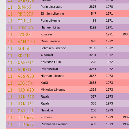
11
UPB-960
11
BJM-65
Porin Linja-auto
2875
1970
11
RBC-975
Elimäen Liikenne
547
1971
11
TFU-12
Porin Liikenne
99
1971
11
HOM-40
Hämeen Linja
1192
1971
11
LVD-84
Kuusela
1971
198
11
AAM-170
Oras Liikenne
993
1972
11
SOI-30
Lehtosen Liikenne
3139
1972
11
RK-411
Autolinjat
3201
1972
11
OAE-711
Koiviston Oulu
228
1972
11
ADB-11
Paikallislinjat
3241
1972
11
ABS-950
Härmän Liikenne
3657
1973
11
LCX-674
Kittilä
3653
1973
11
HAX-620
Mikkolan Liikenne
1318
1973
11
UAN-325
Rajala
377
1973
11
UAN-261
Rajala
355
1973
11
OAT-101
Nevakivi
260
1973
11
TCP-657
Förbom
409
1973
198
11
TCP-657
Ruohosen Liikenne
409
1973
198