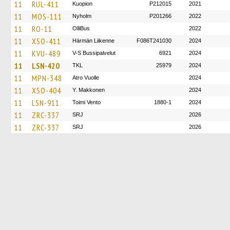
11
RUL-411
Kuopion
P212015
2021
11
MOS-111
Nyholm
P201266
2022
11
RO-11
OlliBus
2022
11
XSO-411
Härmän Liikenne
F086T241030
2024
11
KVU-489
V-S Bussipalvelut
6921
2024
11
LSN-420
TKL
25979
2024
11
MPN-348
Atro Vuolle
2024
11
XSO-404
Y. Makkonen
2024
11
LSN-911
Toimi Vento
1880-1
2024
11
ZRC-337
SRJ
2026
11
ZRC-337
SRJ
2026