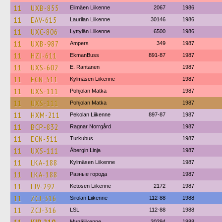
11
UXB-855
Elimäen Liikenne
2067
1986
11
EAV-615
Laurilan Liikenne
30146
1986
11
UXC-806
Lyttylän Liikenne
6500
1986
11
UXB-987
Ampers
349
1987
11
HZJ-611
EkmanBuss
891-87
1987
11
UXS-602
E. Rantanen
1987
11
ECN-511
Kylmäsen Liikenne
1987
11
UXS-111
Pohjolan Matka
1987
11
UXS-111
Pohjolan Matka
1987
11
HXM-211
Pekolan Liikenne
897-87
1987
11
BCP-832
Ragnar Norrgård
1987
11
ECN-511
Turkubus
1987
11
UXS-111
Åbergin Linja
1987
11
LKA-188
Kylmäsen Liikenne
1987
11
LKA-188
Разные города
1987
11
LJV-292
Ketosen Liikenne
2172
1987
11
ZCJ-316
Sirolan Liikenne
112-88
1988
11
ZCJ-316
LSL
112-88
1988
Mynäliikenne
30294
1988