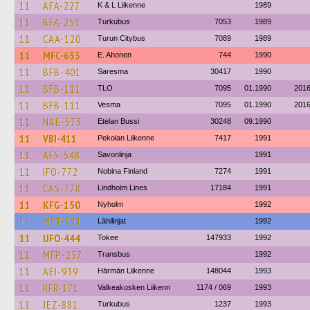
11
AFA-227
K & L Liikenne
1989
11
BFA-251
Turkubus
7053
1989
11
CAA-120
Turun Citybus
7089
1989
11
MFC-633
E. Ahonen
744
1990
11
BFB-401
Saresma
30417
1990
11
BFB-111
TLO
7095
01.1990
201
11
BFB-111
Vesma
7095
01.1990
201
11
NAE-573
Etelan Bussi
30248
09.1990
11
VBI-411
Pekolan Liikenne
7417
1991
11
AFS-548
Savonlinja
1991
11
IFO-772
Nobina Finland
7274
1991
11
CAS-778
Lindholm Lines
17184
1991
11
KFG-150
Nyholm
1992
11
MFT-571
Lähilinjat
1992
11
UFO-444
Tokee
147933
1992
11
MFP-257
Transbus
1992
11
AEI-939
Härmän Liikenne
148044
1993
11
RFR-171
Valkeakosken Liikenn
1174 / 069
1993
11
JEZ-881
Turkubus
1237
1993