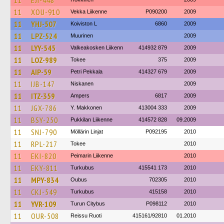
11
EJI-448
11
XOU-910
Vekka Liikenne
P090200
2009
11
YHJ-507
Koiviston L
6860
2009
11
LPZ-524
Muurinen
2009
11
LYY-545
Valkeakosken Liikenn
414932 879
2009
11
LOZ-989
Tokee
375
2009
11
AIP-59
Petri Pekkala
414327 679
2009
11
IJB-147
Niskanen
2009
11
ITZ-359
Ampers
6817
2009
11
JGX-786
Y. Makkonen
413004 333
2009
11
BSY-250
Pukkilan Liikenne
414572 828
09.2009
11
SNJ-790
Möllärin Linjat
P092195
2010
11
RPL-217
Tokee
2010
11
EKI-820
Peimarin Liikenne
2010
11
EKY-811
Turkubus
415541 173
2010
11
MPY-834
Oubus
702305
2010
11
CKJ-549
Turkubus
415158
2010
11
YVR-109
Turun Citybus
P098112
2010
11
OUR-508
Reissu Ruoti
415161/92810
01.2010