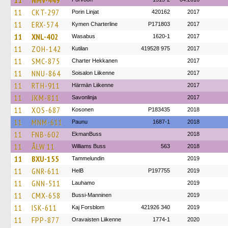
11
NMV-449
11
CKT-297
Porin Linjat
420162
2017
11
ERX-574
Kymen Charterline
P171803
2017
11
XNL-402
Wasabus
1620-1
2017
11
ZOH-142
Kutilan
419528 975
2017
11
SMC-875
Charter Hekkanen
2017
11
NNU-864
Soisalon Liikenne
2017
11
RTH-911
Härmän Liikenne
2017
11
JKM-811
Savonlinja
2017
11
XOS-687
Kosonen
P183435
2018
11
MNM-611
Paunu
1687-1
2018
11
FNB-602
EkmanBuss
2018
11
ÅLW 11
Williams Buss
563
2018
11
BXU-155
Tammelundin
2019
11
GNR-611
HelB
P197755
2019
11
GNN-511
Lauhamo
2019
11
CMX-658
Bussi-Manninen
2019
11
ISK-611
Kaj Forsblom
421926 340
2019
11
FPP-877
Oravaisten Liikenne
1774-1
2020