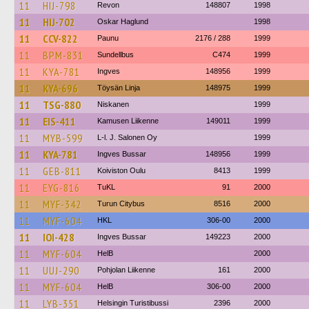
11
HIJ-798
Revon
148807
1998
11
HIJ-702
Oskar Haglund
1998
11
CCV-822
Paunu
2176 / 288
1999
11
BPM-831
Sundellbus
C474
1999
11
KYA-781
Ingves
148956
1999
11
KYA-696
Töysän Linja
148975
1999
11
TSG-880
Niskanen
1999
11
EIS-411
Kamusen Liikenne
149011
1999
11
MYB-599
L-l. J. Salonen Oy
1999
11
KYA-781
Ingves Bussar
148956
1999
11
GEB-811
Koiviston Oulu
8413
1999
11
EYG-816
TuKL
91
2000
11
MYF-342
Turun Citybus
8516
2000
11
MYF-604
HKL
306-00
2000
11
IOI-428
Ingves Bussar
149223
2000
11
MYF-604
HelB
2000
11
UUJ-290
Pohjolan Liikenne
161
2000
11
MYF-604
HelB
306-00
2000
11
LYB-351
Helsingin Turistibussi
2396
2000