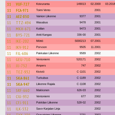
11
VUF-727
Koivuranta
149013
02.2000
03.201
11
FCA-971
Toimi Vento
2001
11
AEZ-850
Vainion Liikenne
9377
2001
11
TTZ-494
Wasabus
9478
2001
11
MKH-671
Kutilan
9473
2001
11
BYS-721
Antti Kangas
336-00
2001
11
IKE-202
Möttö
S000213
07.2001
11
IKV-912
Porvoon
9505
11.2001
11
FJL-686
Pakkalan Liikenne
9589
2002
11
GEU-710
Ventoniemi
520171
2002
11
JIJ-752
Ampers
747
2002
11
TEZ-932
Kivistö
C-1101
2002
11
SKA-861
Turkubus
C-1189
2002
11
SKA-947
Liikenne Rajala
C-1108
2002
11
SRF-660
Makkonen
626-03
2002
11
CIU-932
Ventoniemi
677
2002
11
CFJ-911
Pukkilan Liikenne
528-02
2002
11
ILK-532
Savo-Karjalan Linja
2002
Oravaisten Liikenne
2731
2002