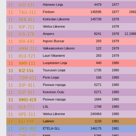
11
HJO-631
Hämeen Linja
4479
1977
11
TKU-211
Förbom
145595
1977
199
11
VKR-411
Kokkolan Liikenne
145739
1978
11
HJP-211
Vekka Liikenne
1978
11
UJS-278
Ampers
8241
1978
12.198
11
VJH-692
Ingves Bussar
293
1979
11
HMM-211
Valkeakosken Liikenn
122
1979
11
HLU-323
Lauri Viitaniemi
283
1979
11
HMV-111
Luopioisten Linja
440
1980
11
KIZ-336
Tourusen Linjat
1735
1980
11
TOM-611
Porin Linjat
166
1980
11
OJP-911
Разные города
5271
1980
11
OJP-911
Koiviston Oulu
5271
1980
11
HMO-428
Разные города
1684
1980
11
HLR-777
LSL
1748
1980
11
HPE-511
Vekka Liikenne
240464
1980
11
KEJ-949
Laitinen
1133
1981
11
UMO-991
ETELA-SLL
146175
1981
Kittilä
5296
1981