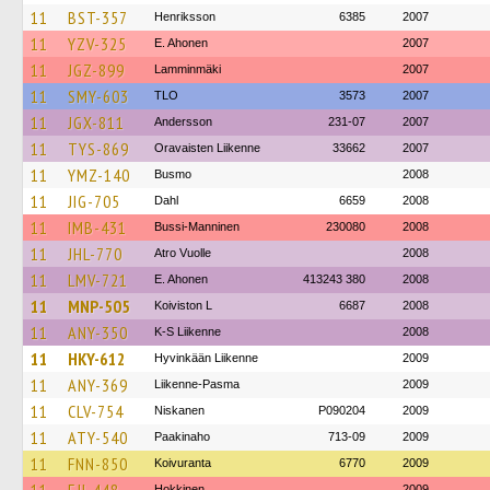
11
BST-357
Henriksson
6385
2007
11
YZV-325
E. Ahonen
2007
11
JGZ-899
Lamminmäki
2007
11
SMY-603
TLO
3573
2007
11
JGX-811
Andersson
231-07
2007
11
TYS-869
Oravaisten Liikenne
33662
2007
11
YMZ-140
Busmo
2008
11
JIG-705
Dahl
6659
2008
11
IMB-431
Bussi-Manninen
230080
2008
11
JHL-770
Atro Vuolle
2008
11
LMV-721
E. Ahonen
413243 380
2008
11
MNP-505
Koiviston L
6687
2008
11
ANY-350
K-S Liikenne
2008
11
HKY-612
Hyvinkään Liikenne
2009
11
ANY-369
Liikenne-Pasma
2009
11
CLV-754
Niskanen
P090204
2009
11
ATY-540
Paakinaho
713-09
2009
11
FNN-850
Koivuranta
6770
2009
Hokkinen
2009