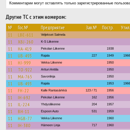
Комментарии могут оставлять только зарегистрированные пользов
Другие ТС с этим номером:
№
Гос.№
Предприятие
Зав.№
Постр.
Утил
11
LBE-611
Veljekset Salmela
11
XBJ-260
K-S Liikenne
11
HA-419
Pekolan Liikenne
1938
11
UB-493
Rajala
227
1949
196
11
HJ-999
Vekka Liikenne
1950
11
TO-922
Artturi Anttila
1950
11
MA-765
Savonlinja
1950
11
UB-493
Rajala
1953
196
11
FH-22
Kalle Rantasärkkä
123 / 71
1956
11
IH-692
Pekolan Liikenne
162
1956
11
IL-224
Yhdysliikenne
204
1957
11
BH-11
Espoon Auto
531
1959
11
HGB-77
Vekka Liikenne
1960
11
IH-380
Hämeen Linja
717
1960