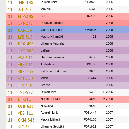
11
IMB-198
Rukan Taksi
P058873
2006
11
IOJ-204
Mäkela
6320
2006
11
FHP-345
LSL
160-06
2006
11
OVI-242
Pekolan Liikenne
2006
11
OXI-676
Vekka Liikenne
P060905
2006
11
LYS-313
Matka-Niinimäki
71
2006
11
HCG-496
Liikenne Vuorela
2006
11
HXY-868
Laitinen
2006
11
VVA-911
Härmän Liikenne
6406
2006
11
ERF-911
Turkubus
131-06
2006
11
RRS-635
Kylmäsen Liikenne
3695
2006
11
AAI-790
Mörö
11444
2006
11
TPI-101
Vesma
2006
11
LMJ-977
Rukahuolto
6332
05.2006
11
JJT-311
Nobina Finland
3669
06.2006
11
CGN-636
Nevakivi
6569
2007
11
VEZ-111
Åbergin Linja
P061444
2007
11
GKM-346
Matka Mäkelä
P070188
2007
11
NIC-761
Liikenne Seppälä
P071822
2007