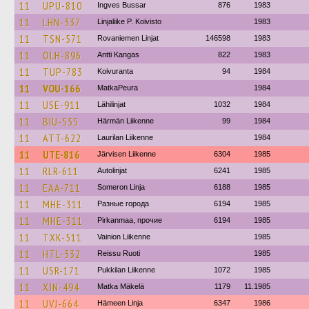
11
UPU-810
Ingves Bussar
876
1983
11
LHN-337
Linjaliike P. Koivisto
1983
11
TSN-571
Rovaniemen Linjat
146598
1983
11
OLH-896
Antti Kangas
822
1983
11
TUP-783
Koivuranta
94
1984
11
VOU-166
MatkaPeura
1984
11
USE-911
Lähilinjat
1032
1984
11
BIU-555
Härmän Liikenne
99
1984
11
ATT-622
Laurilan Liikenne
1984
11
UTE-816
Järvisen Liikenne
6304
1985
11
RLR-611
Autolinjat
6241
1985
11
EAA-711
Someron Linja
6188
1985
11
MHE-311
Разные города
6194
1985
11
MHE-311
Pirkanmaa, прочие
6194
1985
11
TXK-511
Vainion Liikenne
1985
11
HTL-332
Reissu Ruoti
1985
11
USR-171
Pukkilan Liikenne
1072
1985
11
XJN-494
Matka Mäkelä
1179
11.1985
11
UVJ-664
Hämeen Linja
6347
1986