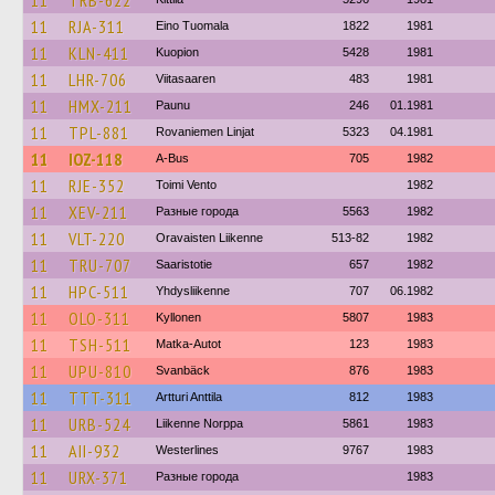
11
TRB-622
11
RJA-311
Eino Tuomala
1822
1981
11
KLN-411
Kuopion
5428
1981
11
LHR-706
Viitasaaren
483
1981
11
HMX-211
Paunu
246
01.1981
11
TPL-881
Rovaniemen Linjat
5323
04.1981
11
IOZ-118
A-Bus
705
1982
11
RJE-352
Toimi Vento
1982
11
XEV-211
Разные города
5563
1982
11
VLT-220
Oravaisten Liikenne
513-82
1982
11
TRU-707
Saaristotie
657
1982
11
HPC-511
Yhdysliikenne
707
06.1982
11
OLO-311
Kyllonen
5807
1983
11
TSH-511
Matka-Autot
123
1983
11
UPU-810
Svanbäck
876
1983
11
TTT-311
Artturi Anttila
812
1983
11
URB-524
Liikenne Norppa
5861
1983
11
AII-932
Westerlines
9767
1983
11
URX-371
Разные города
1983