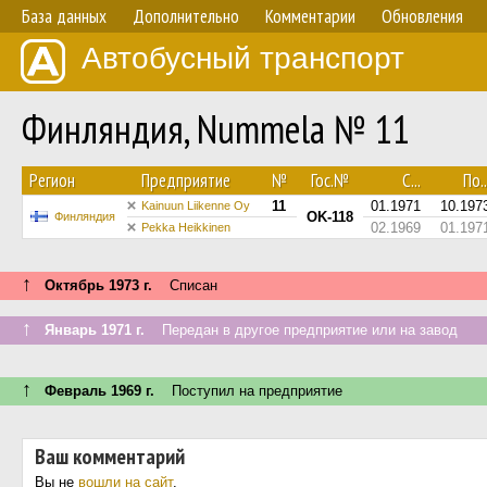
База данных
Дополнительно
Комментарии
Обновления
Автобусный транспорт
Финляндия, Nummela № 11
Регион
Предприятие
№
Гос.№
С...
По..
11
01.1971
10.197
Kainuun Liikenne Oy
OK-118
Финляндия
02.1969
01.197
Pekka Heikkinen
↑
Октябрь 1973 г.
Списан
↑
Январь 1971 г.
Передан в другое предприятие или на завод
↑
Февраль 1969 г.
Поступил на предприятие
Ваш комментарий
Вы не
вошли на сайт
.