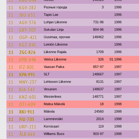
11
RGO-696
11
KGV-282
Разные города
3
1996
11
JBU-651
Tapio Lae
1996
11
AGV-376
Lohjan Liikenne
731-96
1996
11
GBY-303
Sukulan Linja
804-96
1996
11
OGP-421
Uusimaa, прочие
148462
1996
11
KGZ-841
Leiniön Liikenne
1996
11
ZGC-826
Liikenne Rajala
1709
1996
11
UYB-696
Vekka Liikenne
326
01.1996
11
IFZ-801
Vaasan Paika
857-97
1997
11
KPA-991
SLT
148667
1997
11
MNY-237
Lehtosen Liikenne
8131
1997
11
BIA-543
Vesanen
148637
1997
11
KNZ-601
Westerlines
148771
1997
11
OTI-609
Matka Mäkelä
18
1998
11
RKI-911
Mäkela
24560
1998
11
FIU-703
Lamminmäki
2014
1998
11
URP-211
Korsisaari
119
1998
11
ÅLB 660
Williams Buss
903-97
1998