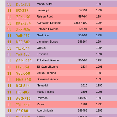
11
KGC-311
Matka-Autot
1993
11
IFZ-837
Länsilinjat
57794
1994
11
ZFX-150
Reissu Ruoti
597-94
1994
11
RKZ-254
Kylmäsen Liikenne
1365 / 109
1994
11
XFX-926
Ketosen Liikenne
59594
1994
11
YAR-439
Gold Line
551-94
1994
11
NBF-302
Lampinen Buses
148264
1994
11
YEJ-174
OlliBus
1994
11
YAR-177
Kosonen
1994
11
GBM-920
Pukkilan Liikenne
580-94
1994
11
LLY-154
Elimäen Liikenne
1534
1995
11
VGL-358
Vekka Liikenne
1995
11
MGR-850
Soisalon Liikenne
1995
11
KGI-844
Nevakivi
1615
1995
11
HRI-483
Veolia Finland
1503
1995
11
AGO-715
Porvoon
148356
1995
11
YVL-747
Revon
1781
1996
11
GBX-801
Åbergin Linja
148488
1996
Kivistö
148528
1996