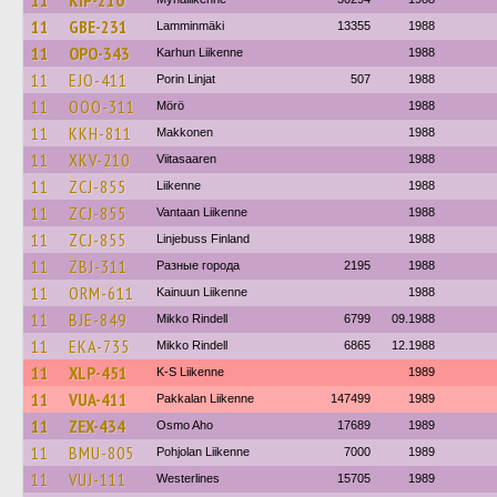
11
KIP-210
11
GBE-231
Lamminmäki
13355
1988
11
OPO-343
Karhun Liikenne
1988
11
EJO-411
Porin Linjat
507
1988
11
OOO-311
Mörö
1988
11
KKH-811
Makkonen
1988
11
XKV-210
Viitasaaren
1988
11
ZCJ-855
Liikenne
1988
11
ZCJ-855
Vantaan Liikenne
1988
11
ZCJ-855
Linjebuss Finland
1988
11
ZBJ-311
Разные города
2195
1988
11
ORM-611
Kainuun Liikenne
1988
11
BJE-849
Mikko Rindell
6799
09.1988
11
EKA-735
Mikko Rindell
6865
12.1988
11
XLP-451
K-S Liikenne
1989
11
VUA-411
Pakkalan Liikenne
147499
1989
11
ZEX-434
Osmo Aho
17689
1989
11
BMU-805
Pohjolan Liikenne
7000
1989
11
VUJ-111
Westerlines
15705
1989