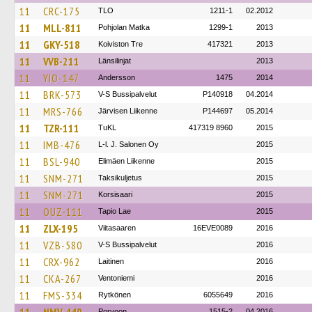
11
CRC-175
TLO
1211-1
02.2012
11
MLL-811
Pohjolan Matka
1299-1
2013
11
GKY-518
Koiviston Tre
417321
2013
11
VVB-211
Länsilinjat
2013
11
YIO-147
Andersson
1475
2014
11
BRK-573
V-S Bussipalvelut
P140918
04.2014
11
MRS-766
Järvisen Liikenne
P144697
05.2014
11
TZR-111
TuKL
417319 8960
2015
11
IMB-476
L-l. J. Salonen Oy
2015
11
BSL-940
Elimäen Liikenne
2015
11
SNM-271
Taksikuljetus
2015
11
SNM-271
Korsisaari
2015
11
OUZ-111
Tapio Lae
2015
11
ZLX-195
Viitasaaren
16EVE0089
2016
11
VZB-580
V-S Bussipalvelut
2016
11
CRX-962
Laitinen
2016
11
CKA-267
Ventoniemi
2016
11
FMS-334
Rytkönen
6055649
2016
Porvoon
1515-2
04.2016