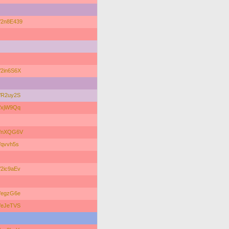
/p/2n8E439
/p/2in6S6X
/p/R2uy2S
/p/xjW9Qq
r/p/nXQG6V
/p/qvvh5s
/p/2ic9aEv
/p/egzG6e
/p/eJeTVS