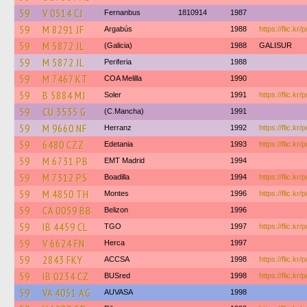
59
V 0514 CJ
Fernanbus
1810914
1987
59
M 8291 JF
Argabús
1988
https://flic.kr
59
M 5872 JL
(Galicia)
1988
GALISUR
59
M 5872 JL
Periferia
1988
59
M 7467 KT
COA Melilla
1990
59
B 5884 MJ
Soler
1991
https://flic.kr
59
CU 3535 G
(C.Mancha)
1991
59
M 9660 NF
Herranz
1992
https://flic.kr
59
6480 CZZ
Edetania
1993
https://flic.kr
59
M 6731 PB
EMT Madrid
1994
59
M 7312 PS
Boadilla
1994
https://flic.k
59
M 4850 TH
Montes
1996
https://flic.kr
59
CA 0059 BB
Belizon
1996
59
IB 4459 CL
TGO
1997
https://flic.kr
59
V 6624 FN
Herca
1997
59
2843 FKY
ACCSA
1998
https://flic.kr
59
IB 0234 CZ
BUSred
1998
https://flic.kr
59
VA 4051 AG
AUVASA
1998