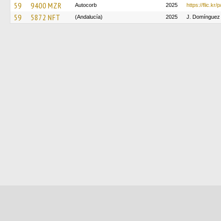
59
9400 MZR
Autocorb
2025
https://flic.kr
59
5872 NFT
(Andalucía)
2025
J. Domínguez