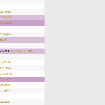
r/p/29T7hoQ
r/p/2nXuexM
r/p/2mGzUhb
/p/2a7qQ9u
/p/BuZtRH
sch, S.A
https://ibb.co/jTdtN1c
r/p/2gVDxGx
r/p/2hT6Pdw
r/p/2nwQSM2
/p/2gqxUtZ
/p/2s1JsXh
r/p/2nzg8MK
/p/2oJ2Lqy