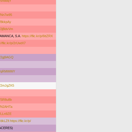
/p/sn8bqY
/p/Nn7w95
/p/8kkpAy
/p/2jBdvVm
AMANCA, S.A.
https://flic.kr/p/6ttZRX
://flic.kr/p/2rUwtX7
/p/2gj9AGQ
kr/p/qRMWWY
r/p/2mJgZK5
/p/SR8u8b
/p/N2AHTa
/p/LLn9ZE
p/dkLZfi
https://flic.kr/p/
ACERES)