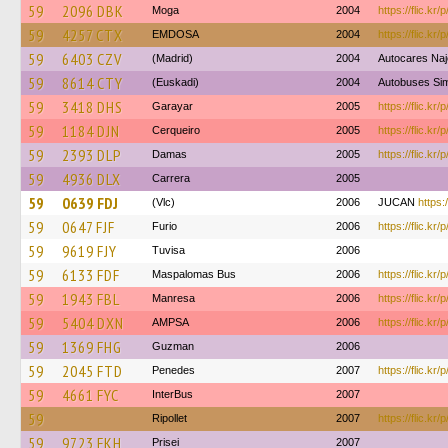
59
2096 DBK
Moga
2004
https://flic.kr
59
4257 CTX
EMDOSA
2004
https://flic.k
59
6403 CZV
(Madrid)
2004
Autocares Na
59
8614 CTY
(Euskadi)
2004
Autobuses Sim
59
3418 DHS
Garayar
2005
https://flic.kr
59
1184 DJN
Cerqueiro
2005
https://flic.k
59
2393 DLP
Damas
2005
https://flic.kr
59
4936 DLX
Carrera
2005
59
0639 FDJ
(Vlc)
2006
JUCAN
https:
59
0647 FJF
Furio
2006
https://flic.kr
59
9619 FJY
Tuvisa
2006
59
6133 FDF
Maspalomas Bus
2006
https://flic.k
59
1943 FBL
Manresa
2006
https://flic.kr/
59
5404 DXN
AMPSA
2006
https://flic.kr
59
1369 FHG
Guzman
2006
59
2045 FTD
Penedes
2007
https://flic.k
59
4661 FYC
InterBus
2007
59
Ripollet
2007
https://flic.kr
59
9723 FKH
Prisei
2007