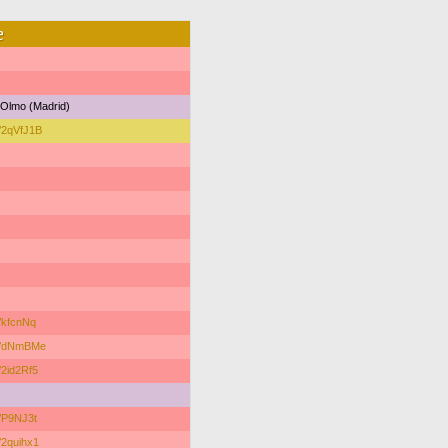
е
 Olmo (Madrid)
/p/2qVfJ1B
/p/kfcnNq
r/p/dNmBMe
p/2id2Rf5
/p/P9NJ3t
p/2quihx1