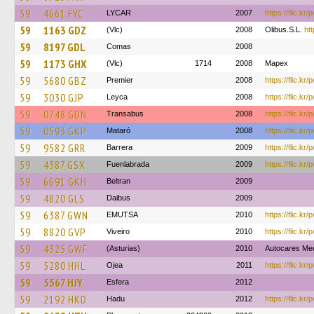
59
4661 FYC
LYCAR
2007
https://flic.kr/
59
1163 GDZ
(Vlc)
2008
Olibus.S.L.
htt
59
8197 GDL
Comas
2008
59
1173 GHX
(Vlc)
1714
2008
Mapex
59
5680 GBZ
Premier
2008
https://flic.kr
59
3030 GJP
Leyca
2008
https://flic.kr
59
0748 GDN
Transabus
2008
https://flic.kr
59
0593 GKP
Mataró
2008
https://flic.kr/
59
9582 GRR
Barrera
2009
https://flic.kr
59
4387 GSX
Fuenlabrada
2009
https://flic.k
59
6691 GKH
Beltran
2009
59
4820 GLS
Daibus
2009
59
6387 GWN
EMUTSA
2010
https://flic.kr
59
8820 GVP
Viveiro
2010
https://flic.k
59
4325 GWF
(Asturias)
2010
Autocares Me
59
5280 HHL
Ojea
2011
https://flic.kr
59
5567 HJY
Esfera
2012
59
2192 HKD
Hadu
2012
https://flic.kr