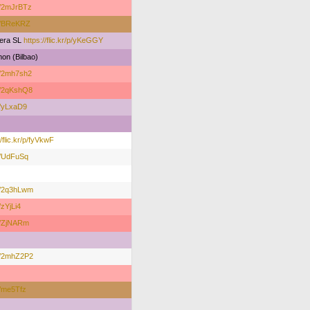
/p/2mJrBTz
r/p/BReKRZ
jera SL
https://flic.kr/p/yKeGGY
on (Bilbao)
/p/2mh7sh2
r/p/2qKshQ8
/p/yLxaD9
//flic.kr/p/fyVkwF
/p/UdFuSq
r/p/2q3hLwm
p/zYjLi4
/p/ZjNARm
r/p/2mhZ2P2
/p/me5Tfz