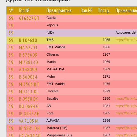
№
Гос.№
Предприятие
Зав.№
Постр.
Примечани
59
GI 6327 BT
Calella
59
Yajobus
59
(UD)
Autocares del
59
B 104610
TMB
1955
https://flic.kr
59
MA 52231
EMT Málaga
1966
59
B 576603
Oliveras
1967
59
M 788140
Martin
1969
59
A 138099
MASATUSA
1969
59
B 869064
Mohn
1971
59
M 3503 BT
EMT Madrid
1976
59
M 2111 DL
Llorente
1979
59
B 9958 DY
Sagalés
1980
https://flic.kr
59
BU 0699 G
AB
1981
https://flic.k
59
IB 0237 AF
Font
1985
https://flic.kr/
59
VA 7195 M
AUVASA
1986
59
IB 5881 DN
Mallorca (TIB)
1987
https://flic.kr
59
GC 7604 AD
Maspalomas Bus
1987
https://flic.kr/