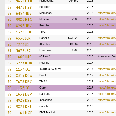
59
9638 HTH
Plenacosta
264360
2013
59
4475 HSV
Puerto P
2013
59
6457 HNV
Melillense
2013
https://flic.k
59
9989 HTS
Mosamo
17885
2013
https://flic.k
59
8297 HPV
Premier
2013
https://flic.k
59
1525 JDH
TMG
2015
59
6530 JCK
Llaneza
SC1022
2015
https://flic.kr
59
7274 JKL
Alacuber
SK1367
2015
https://flic.kr
59
3678 JSC
Lanzarote
1708
2016
59
1600 JMG
(C.León)
2016
Autocares Ga
59
5722 KDB
Rodrigo
2017
59
1137 KCJ
InterBus (CRTM)
2017
https://flic.k
59
8315 KCW
Dosil
2017
https://flic.k
59
7678 KBC
TMSA
2017
https://flic.k
59
1137 KCJ
Gato
2017
https://flic.kr
59
1632 KGP
Daurada
2018
https://flic.kr
59
4929 KSY
Iberconsa
2018
https://flic.k
59
9828 KXJ
Canals
2019
59
1164 MGD
EMT Madrid
2023
https://flic.kr