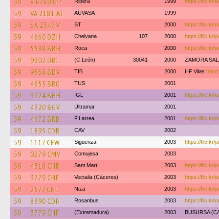
59
V 6280 GP
Ribera
1999
https://flic.kr
59
VA 2181 AJ
AUVASA
1999
59
SA 2347 V
ST
2000
https://flic.kr
59
4660 DZH
Chelvana
107
2000
https://flic.kr
59
5588 BBH
Roca
2000
https://flic.kr
59
9302 DBL
(C.León)
30041
2000
ZAMORA SAL
59
9368 BDV
TIB
2000
HF Vilas
https
59
4655 BRG
TUS
2001
59
3324 BHH
IGL
2001
https://flic.kr
59
4320 BGV
Ultramar
2001
59
4672 BRB
F.Larrea
2001
https://flic.
59
1895 CDB
CAV
2002
59
1117 CFW
Sigüenza
2003
https://flic.k
59
0279 CMV
Comujesa
2003
59
4318 CHR
Sant Martì
2003
https://flic.kr
59
3779 CHF
Vectalia (Cáceres)
2003
https://flic.kr
59
2577 CNL
Niza
2003
https://flic.kr
59
8390 CDH
Rosanbus
2003
https://flic.kr/
59
3779 CHF
(Extremadura)
2003
BUSURSA (C