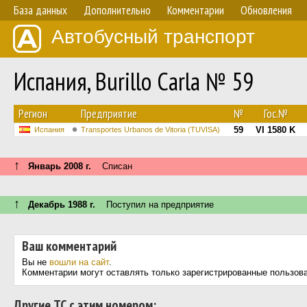
База данных
Дополнительно
Комментарии
Обновления
Автобусный транспорт
Испания, Burillo Carla № 59
Регион
Предприятие
№
Гос.№
59
VI 1580 K
Испания
Transportes Urbanos de Vitoria (TUVISA)
↑
Январь 2008 г.
Списан
↑
Декабрь 1988 г.
Поступил на предприятие
Ваш комментарий
Вы не
вошли на сайт
.
Комментарии могут оставлять только зарегистрированные пользов
Другие ТС с этим номером: