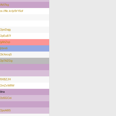
p/AVi7kg
ps://flic.kr/p/9rY6of
/p/2poDajg
/p/2pEuB7f
/p/gAhZsp
p/jrbre6
/p/2kXecqS
r/p/2p7AZGg
/p/8XBZJH
r/p/2mZxW8W
dina
/p/2o5GCei
/p/2poAi9S