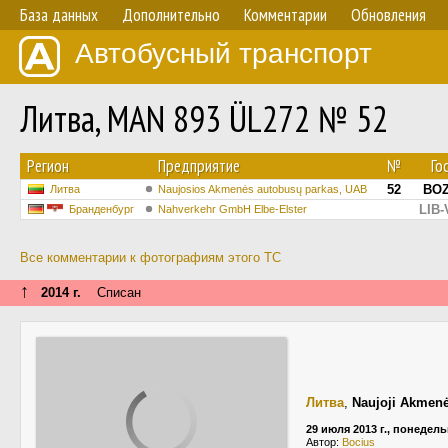
База данных
Дополнительно
Комментарии
Обновления
Автобусный транспорт
Литва, MAN 893 ÜL272 № 52
Регион
Предприятие
№
Го
52
BOZ
Литва
Naujosios Akmenės autobusų parkas, UAB
LIB-
Бранденбург
Nahverkehr GmbH Elbe-Elster
Все комментарии к фотографиям этого ТС
↑
2014 г.
Списан
Литва
,
Naujoji Akmen
29 июля 2013 г., понедел
Автор:
Bocius