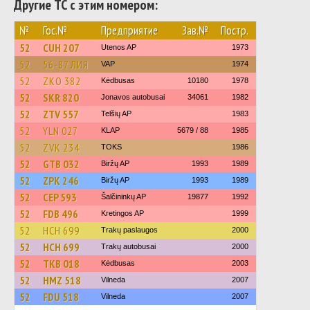
Другие ТС с этим номером:
№
Гос.№
Предприятие
Зав.№
Постр.
52
CUH 207
Utenos AP
1973
52
56-87 ЛИЯ
VAP
1974
52
ZKO 382
Kėdbusas
10180
1978
52
SKR 820
Jonavos autobusai
34061
1982
52
ZTV 557
Telšių AP
1983
52
YLN 027
KLAP
5679 / 88
1985
52
ZVK 234
TOKS
1986
52
GTB 032
Biržų AP
1993
1989
52
ZPK 246
Biržų AP
1993
1989
52
CEP 593
Šalčininkų AP
19877
1992
52
FDB 496
Kretingos AP
1999
52
HCH 699
Trakų paslaugos
2000
52
HCH 699
Trakų autobusai
2000
52
TKB 018
Kėdbusas
2003
52
HMZ 518
Vilneda
2007
52
FDU 518
Vilneda
2007