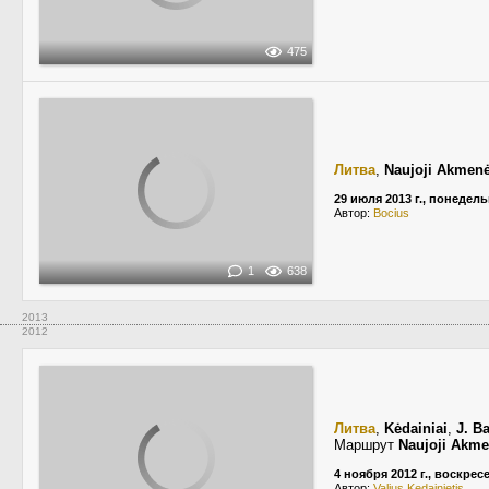
475
Литва
,
Naujoji Akmen
29 июля 2013 г., понедел
Автор:
Bocius
1
638
2013
2012
Литва
,
Kėdainiai
,
J. B
Маршрут
Naujoji Akm
4 ноября 2012 г., воскрес
Автор:
Valius Kedainietis