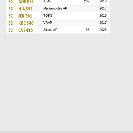
52
GOP 052
KLAP
262
2013
52
HJA 852
Marijampolės AP
2014
52
JFR 381
TOKS
2016
52
KBE 546
VRAP
2017
52
EA 7413
Šilalės AP
36
2023