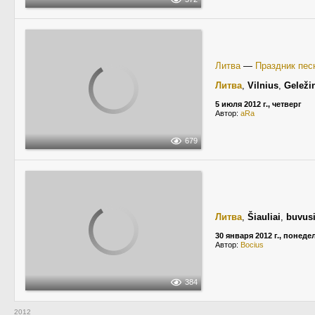
Литва
—
Праздник пес
Литва
,
Vilnius
,
Geležin
5 июля 2012 г., четверг
Автор:
aRa
679
Литва
,
Šiauliai
,
buvusi
30 января 2012 г., понед
Автор:
Bocius
384
2012