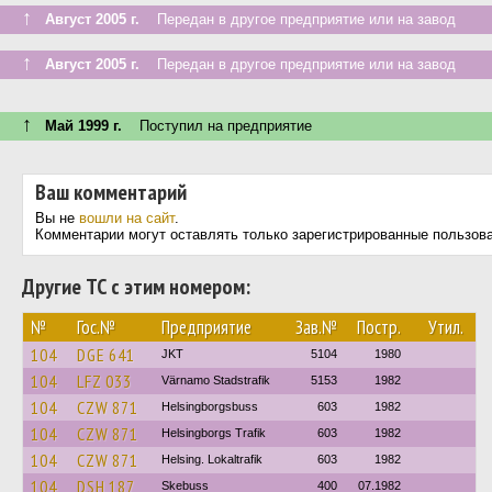
↑
Август 2005 г.
Передан в другое предприятие или на завод
↑
Август 2005 г.
Передан в другое предприятие или на завод
↑
Май 1999 г.
Поступил на предприятие
Ваш комментарий
Вы не
вошли на сайт
.
Комментарии могут оставлять только зарегистрированные пользов
Другие ТС с этим номером:
№
Гос.№
Предприятие
Зав.№
Постр.
Утил.
104
DGE 641
JKT
5104
1980
104
LFZ 033
Värnamo Stadstrafik
5153
1982
104
CZW 871
Helsingborgsbuss
603
1982
104
CZW 871
Helsingborgs Trafik
603
1982
104
CZW 871
Helsing. Lokaltrafik
603
1982
104
DSH 187
Skebuss
400
07.1982