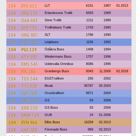
104
DYU 612
LLT
6151
1987
01.2013
104
OKU 135
Erlandssons Trafik
6593
1989
104
OAA 443
Söne Trafik
1211
1989
104
OFP 735
Trollhättans Trafik
1743
1990
104
ONG 907
SLT
1786
1990
104
POT 781
Linjebuss
1156
1992
104
PGC 129
Ödåkra Buss
1408
1994
104
ATY 593
Weidermans Buss
1757
1996
104
DMS 545
Uddevalla Omnibus
8086
1996
104
RYC 286
Granbergs Buss
9343
11.2000
02.2018
104
TDS 544
EGETrafiken
255
2002
104
TTJ 328
Bivab
95787
05.2003
104
UUF 209
Orusttrafiken
9971
2004
104
XXB 220
GS
93
2006
104
XXB 220
GS Buss
93
2006
104
XMW 729
GUB
24
01.2006
104
RYM 466
Ellös Buss
16259
02.2013
104
UAP 280
Förenade Buss
989
02.2013