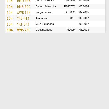
104
DMD 484
Bergkvarabuss
266529
05.2014
104
DMS 800
Byberg & Nordins
P143787
05.2014
104
AWR 634
Vårgårdabuss
418052
02.2015
104
YFB 413
Transdev
344
02.2017
104
YKF 543
VS & Perssons
06.2017
104
WNS 75C
Gotlandsbuss
57099
06.2023