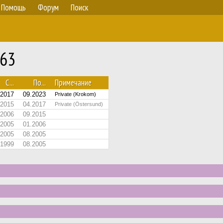
Помощь
Форум
Поиск
563
С...
По...
Примечание
.2017
09.2023
Private (Krokom)
.2015
04.2017
Private (Östersund)
.2006
09.2015
.2005
01.2006
.2005
08.2005
.1999
08.2005