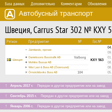
База данных
Дополнительно
Комментарии
Обновления
Автобусный транспорт
Швеция, Carrus Star 302 № KXY 
Регион
Предприятие
№
Гос.№
04
Jämtlands, прочие
09
Valborg
01
Danielssons Busstrafik AB
KXY 563
Швеция
08
Mohlins Bussar AB
08
Wist Last & Buss AB (Östersund)
104
05
Örnsköldsviks Buss AB
↑
Апрель 2017 г.
Передан в другое предприятие или на завод
↑
Сентябрь 2015 г.
Передан в другое предприятие или на завод
↑
Январь 2006 г.
Передан в другое предприятие или на завод