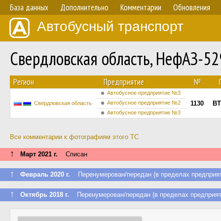
База данных
Дополнительно
Комментарии
Обновления
Автобусный транспорт
Свердловская область, НефАЗ-5
Регион
Предприятие
№
Автобусное предприятие №3
Автобусное предприятие №2
1130
ВТ
Свердловская область
Автобусное предприятие №3
Все комментарии к фотографиям этого ТС
↑
Март 2021 г.
Списан
↑
Февраль 2020 г.
Перенумерован/передан (в пределах предприят
↑
Октябрь 2018 г.
Перенумерован/передан (в пределах предприят