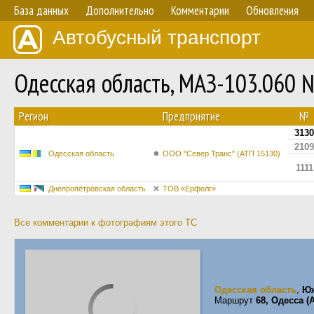
База данных
Дополнительно
Комментарии
Обновления
Автобусный транспорт
Одесская область, МАЗ-103.060 
Регион
Предприятие
№
3130
2109
Одесская область
ООО "Север Транс" (АТП 15130)
1111
Днепропетровская область
ТОВ «Ерфолг»
Все комментарии к фотографиям этого ТС
Одесская область
,
Ю
Маршрут
68, Одесса 