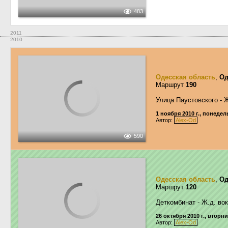
483
2011
2010
Одесская область
,
Од
Маршрут
190
Улица Паустовского - 
1 ноября 2010 г., понеде
Автор:
Alex-Od
590
Одесская область
,
Од
Маршрут
120
Деткомбинат - Ж.д. во
26 октября 2010 г., вторн
Автор:
Alex-Od