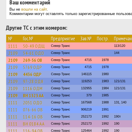
Ваш комментарий
Вы не
вошли на сайт
.
Комментарии могут оставлять только зарегистрированные пользов
Другие ТС с этим номером:
№
Гос.№
Предприятие
Зав.№
Постр.
Примечан
1111
50-49 ОДЩ
Север Транс
113/120
2109
54-61 ОДО
Север Транс
144
2109
269-56 ОВ
Север Транс
4715
1978
2109
5769 ОДР
Север Транс
4715
1978
2109
4436 ОДР
Север Транс
146115
1980
2109
97-28 ОДЯ
Север Транс
119253
1983
121/131
2109
1116 ОДМ
Север Транс
132955
1984
121/131
2109
BH 1323 AA
Север Транс
379
1985
1111
2051 ОДО
Север Транс
167568
1988
131, 140
1111
076-66 ОВ
Север Транс
906219
1991
1111
114-16 ОВ
Север Транс
252173
1992
190т
1111
BH 0184 AA
Север Транс
252173
1992
190
1111
116-94 ОВ
Север Транс
125464
1992
190