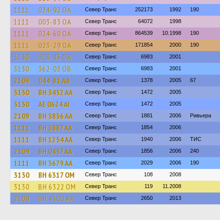
1111
024-92 ОА
Север Транс
252173
1992
190
1111
003-83 ОА
Север Транс
64072
1998
1111
024-60 ОА
Север Транс
864539
10.1998
190
1111
023-29 ОА
Север Транс
171854
2000
190
3130
003-45 ОА
Север Транс
6983
2001
3130
362-03 ОВ
Север Транс
6983
2001
2109
044-81 АА
Север Транс
1378
2005
67
3130
BH 3452 AA
Север Транс
1472
2005
3130
AE 0624 AI
Север Транс
1472
2005
2109
BH 3836 AA
Север Транс
1881
2006
Ривьера
1111
BH 3887 AA
Север Транс
1854
2006
1111
BH 1254 AA
Север Транс
1940
2006
ТИС
2109
BH 0437 AA
Север Транс
1856
2006
240
1111
BH 3679 AA
Север Транс
2029
2006
190
3130
BH 6317 OM
Север Транс
108
2008
3130
BH 6322 OM
Север Транс
119
11.2008
2109
BH 4500 AA
Север Транс
2650
2013