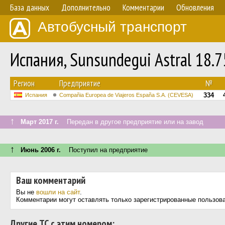
База данных
Дополнительно
Комментарии
Обновления
Автобусный транспорт
Испания, Sunsundegui Astral 18.
Регион
Предприятие
№
334
Испания
Compañia Europea de Viajeros España S.A. (CEVESA)
↑
Март 2017 г.
Передан в другое предприятие или на завод
↑
Июнь 2006 г.
Поступил на предприятие
Ваш комментарий
Вы не
вошли на сайт
.
Комментарии могут оставлять только зарегистрированные пользов
Другие ТС с этим номером: