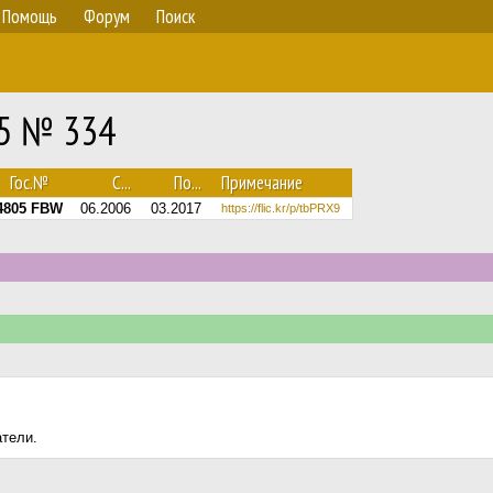
Помощь
Форум
Поиск
75 № 334
Гос.№
С...
По...
Примечание
4805 FBW
06.2006
03.2017
https://flic.kr/p/tbPRX9
атели.