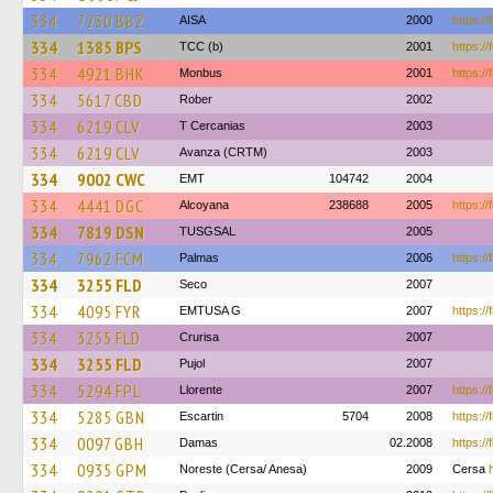
334
7230 BBZ
AISA
2000
https://
334
1385 BPS
TCC (b)
2001
https:/
334
4921 BHK
Monbus
2001
https://
334
5617 CBD
Rober
2002
334
6219 CLV
T Cercanias
2003
334
6219 CLV
Avanza (CRTM)
2003
334
9002 CWC
EMT
104742
2004
334
4441 DGC
Alcoyana
238688
2005
https:/
334
7819 DSN
TUSGSAL
2005
334
7962 FCM
Palmas
2006
https:/
334
3255 FLD
Seco
2007
334
4095 FYR
EMTUSA G
2007
https:/
334
3255 FLD
Crurisa
2007
334
3255 FLD
Pujol
2007
334
5294 FPL
Llorente
2007
https://
334
5285 GBN
Escartin
5704
2008
https:/
334
0097 GBH
Damas
02.2008
https://
334
0935 GPM
Noreste (Cersa/ Anesa)
2009
Cersa