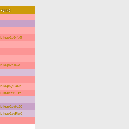
чание
flic.kr/p/2pGYix5
flic.kr/p/2nJnwz9
flic.kr/p/QfEaMc
flic.kr/p/rW4mfV
/flic.kr/p/2co9q2G
flic.kr/p/2soRbo6