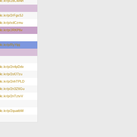
flic.kr/p/2dCwAih
flic.kr/p/2rFgsSJ
/flic.kr/p/xdCzmu
flic.kr/p/JRKP6v
flic.kr/p/RyYipj
flic.kr/p/2n4pDdv
flic.kr/p/2ofJ7zu
/flic.kr/p/2nhTPLD
/flic.kr/p/2n3Z6Gu
flic.kr/p/2nTztvV
flic.kr/p/2quatbW