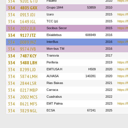
334
9201 GTD
Paulino
2010
https://
334
4805 GXX
Grupo 1844
53859
2010
334
0913 JDJ
Izaro
2015
https://
334
1649 JGL
TCC (p)
2015
https:/
334
2032 JLB
Socibus Secor
2015
https://
334
9127 JTZ
Ekialdebus
606949
2016
334
0089 JNZ
InterBus
2016
https://
334
9574 JVB
Mon-bus TM
2016
334
7487 KCY
Transvia
2017
334
5488 LBH
Periferia
2019
https://
334
8299 LJD
EMTUSA H
H509
2020
https://
334
5874 LMH
AUVASA
140281
2020
https:/
334
2844 LSR
Rias Baixas
2021
https:/
334
0217 MBP
Carraca
2022
https://
334
2002 MCS
Cuadrabus
2022
334
8621 MFS
EMT Palma
2023
https://
334
3829 NGL
ECSA
67241
2025