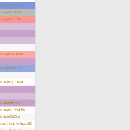
flic.kr/p/KsMayu
/flic.kr/p/2o9vHDb
flic.kr/p/zo6TSR
/flic.kr/p/uWQsNb
/flic.kr/p/NkaFYD
/flic.kr/p/2gURwcr
flic.kr/p/rh3X5G
/flic.kr/p/2mYWFEk
flic.kr/p/R2Zkip
https://flic.kr/p/2padu5C