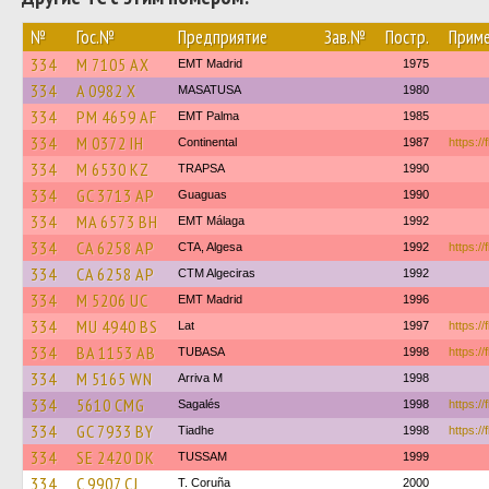
№
Гос.№
Предприятие
Зав.№
Постр.
Приме
334
M 7105 AX
EMT Madrid
1975
334
A 0982 X
MASATUSA
1980
334
PM 4659 AF
EMT Palma
1985
334
M 0372 IH
Continental
1987
https://
334
M 6530 KZ
TRAPSA
1990
334
GC 3713 AP
Guaguas
1990
334
MA 6573 BH
EMT Málaga
1992
334
CA 6258 AP
CTA, Algesa
1992
https://
334
CA 6258 AP
CTM Algeciras
1992
334
M 5206 UC
EMT Madrid
1996
334
MU 4940 BS
Lat
1997
https://
334
BA 1153 AB
TUBASA
1998
https://
334
M 5165 WN
Arriva M
1998
334
5610 CMG
Sagalés
1998
https:/
334
GC 7933 BY
Tiadhe
1998
https://
334
SE 2420 DK
TUSSAM
1999
334
C 9907 CJ
T. Coruña
2000