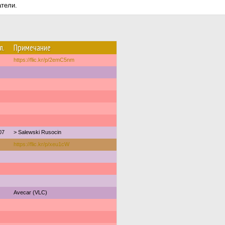
атели.
л.
Примечание
https://flic.kr/p/2emC5nm
07
> Salewski Rusocin
https://flic.kr/p/xeu1cW
Avecar (VLC)