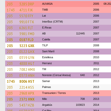
203
3285 DRP
AUVASA
2005
08.20
1743
4711 FJK
TMB
2006
203
5570 FFY
Lat
2006
203
9910 FTK
InterBus (CRTM)
2007
203
6261 FLT
E.Rivas
2007
203
3981 FMD
AB
112445
2007
203
0187 FLD
Calella
2007
203
5223 GXK
TILP
2008
203
0122 GHX
Sant Martì
2008
203
0359 GYN
Estellesa
2010
203
4888 HGT
Herranz
2011
203
7082 HMX
TM
2012
203
0373 HNH
Noreste (Cersa/ Anesa)
640
2012
1743
8006 HST
Samar
2013
203
2214 HSS
Palmas
2013
203
2968 HPX
Transunion / Torres
2013
203
2371 HNX
Milo
708
2013
203
5437 HZB
Argabús
103823
2014
Cal Pita
2014