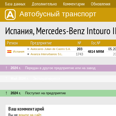
База данных
Дополнительно
Комментарии
Обновления
Автобусный транспорт
Испания, Mercedes-Benz Intouro I
Регион
Предприятие
№
Гос.№
203
05.2
Autocares Julian de Castro S.A.
4814 MRM
Испания
1743
2
Avanza Interurbanos S.L.
↑
2024 г.
Передан в другое предприятие или на завод
↑
Май 2024 г.
Эксплуатируется
↑
2024 г.
Поступил на предприятие
Ваш комментарий
Вы не
вошли на сайт
.