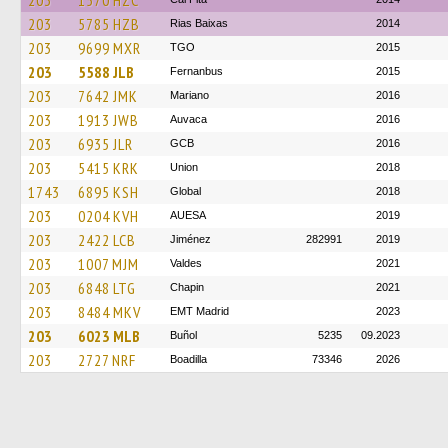
203
1570 HZC
203
5785 HZB
Rias Baixas
2014
203
9699 MXR
TGO
2015
203
5588 JLB
Fernanbus
2015
203
7642 JMK
Mariano
2016
203
1913 JWB
Auvaca
2016
203
6935 JLR
GCB
2016
203
5415 KRK
Union
2018
1743
6895 KSH
Global
2018
203
0204 KVH
AUESA
2019
203
2422 LCB
Jiménez
282991
2019
203
1007 MJM
Valdes
2021
203
6848 LTG
Chapin
2021
203
8484 MKV
EMT Madrid
2023
203
6023 MLB
Buñol
5235
09.2023
203
2727 NRF
Boadilla
73346
2026