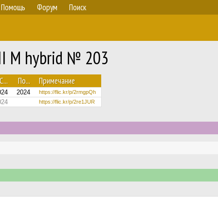
Помощь
Форум
Поиск
II M hybrid № 203
С...
По...
Примечание
024
2024
https://flic.kr/p/2rmgpQh
024
https://flic.kr/p/2re1JUR