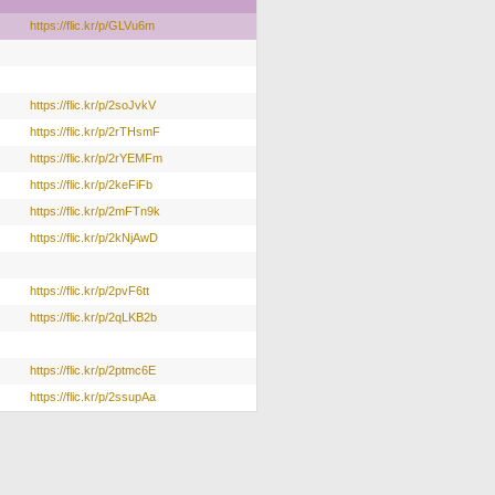
https://flic.kr/p/GLVu6m
https://flic.kr/p/2soJvkV
https://flic.kr/p/2rTHsmF
https://flic.kr/p/2rYEMFm
https://flic.kr/p/2keFiFb
https://flic.kr/p/2mFTn9k
https://flic.kr/p/2kNjAwD
https://flic.kr/p/2pvF6tt
https://flic.kr/p/2qLKB2b
https://flic.kr/p/2ptmc6E
https://flic.kr/p/2ssupAa