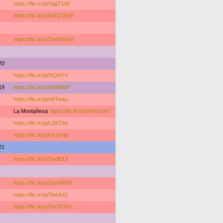
https://flic.kr/p/2ggT1iM
https://flic.kr/p/m9QQGP
https://flic.kr/p/2mPMwhT
20
https://flic.kr/p/HQht7Y
19
https://flic.kr/p/eXMBKP
https://flic.kr/p/s9Twau
La Montañesa
https://flic.kr/p/2rWmmA7
https://flic.kr/p/LSKT6e
https://flic.kr/p/kK1hHd
21
https://flic.kr/p/2ndfELY
https://flic.kr/p/25aXRR6
https://flic.kr/p/TwUkiQ
https://flic.kr/p/2mTEXKz