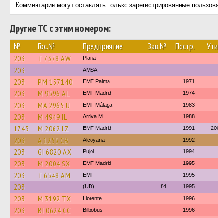
Комментарии могут оставлять только зарегистрированные пользов
Другие ТС с этим номером:
№
Гос.№
Предприятие
Зав.№
Постр.
Ути
203
T 7378 AW
Plana
203
AMSA
203
PM 157140
EMT Palma
1971
203
M 9596 AL
EMT Madrid
1974
203
MA 2965 U
EMT Málaga
1983
203
M 4949 IL
Arriva M
1988
1743
M 2062 LZ
EMT Madrid
1991
20
203
A 1255 CB
Alcoyana
1992
203
GI 6820 AX
Pujol
1994
203
M 2004 SX
EMT Madrid
1995
203
T 6548 AM
EMT
1995
203
(UD)
84
1995
203
M 3192 TX
Llorente
1996
203
BI 0624 CC
Bilbobus
1996