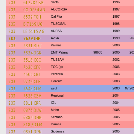
203
GI 2284 BB
Sarfa
1996
203
CO 0734 AN
AUCORSA
1997
203
6532 FGH
Cal Pita
1997
203
B 7169 UG
TUSGSAL
1998
203
LE 3115 AG
AUPSA
1999
203
9629 JHP
AVSA
1999
20
203
4831 BDT
Palmas
2000
203
3824 BGK
EMT Palma
98683
2000
20
203
3516 CCC
TUSSAM
2002
203
7626 CFG
TCC (p)
2003
203
4305 CRJ
Periferia
2003
203
9744 CLF
Llorente
2003
203
4548 CLM
azul
2003
07.20
203
7526 CZV
Regional
2004
203
8811 CRR
IGL
2004
203
0873 DLW
Mohn
2005
203
6884 DHB
Serrana
2005
203
8189 DTM
Damas
2005
203
0851 DPN
Sigüenza
2005