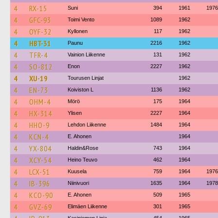
4
RX-15
Suni
394
1961
1976
4
GFC-93
Toimi Vento
1089
1962
4
OYF-32
Kyllonen
117
1962
4
HBT-31
Paunu
2216
1962
4
TFR-4
Vainion Liikenne
131
1962
4
SO-812
Enon
2227
1962
4
XU-19
Tourusen Linjat
1962
4
EN-73
Koiviston L
1136
1962
4
OHM-4
Mörö
175
1964
4
HX-314
Ylisen
2227
1964
4
HHO-9
Lehdon Liikenne
1484
1964
4
KCN-4
E. Ahonen
1964
4
YX-804
Haldin&Rose
743
1964
4
XCY-54
Heino Teuvo
462
1964
4
LCX-51
Kuusela
759
1964
1976
4
IB-396
Niinivuori
1635
1964
1978
4
KCO-90
E. Ahonen
509
1965
4
GVZ-69
Elimäen Liikenne
301
1965