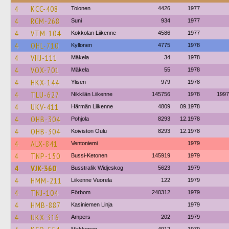
4
KCC-408
Tolonen
4426
1977
4
RCM-268
Suni
934
1977
4
VTM-104
Kokkolan Liikenne
4586
1977
4
OHL-710
Kyllonen
4775
1978
4
VHJ-111
Mäkela
34
1978
4
VOX-701
Mäkela
55
1978
4
HKX-144
Ylisen
979
1978
4
TLU-627
Nikkilän Liikenne
145756
1978
1997
4
UKV-411
Härmän Liikenne
4809
09.1978
4
OHB-304
Pohjola
8293
12.1978
4
OHB-304
Koiviston Oulu
8293
12.1978
4
ALX-841
Ventoniemi
1979
4
TNP-150
Bussi-Ketonen
145919
1979
4
VJK-360
Busstrafik Widjeskog
5623
1979
4
HMM-211
Liikenne Vuorela
122
1979
4
TNJ-104
Förbom
240312
1979
4
HMB-887
Kasiniemen Linja
1979
4
UKX-316
Ampers
202
1979