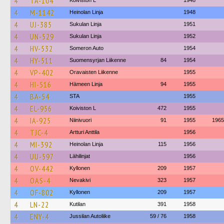
4
TA-104
Koiviston L
1948
4
M-1142
Heinolan Linja
1948
4
UJ-385
Sukulan Linja
1951
4
UN-529
Sukulan Linja
1952
4
HV-532
Someron Auto
1954
4
HY-511
Suomensyrjan Liikenne
84
1954
4
VP-402
Oravaisten Liikenne
1955
4
HI-516
Hämeen Linja
94
1955
4
BA-54
STA
1955
4
EL-956
Koiviston L
472
1955
4
IA-925
Niinivuori
91
1955
1965
4
TJC-4
Artturi Anttila
1956
4
MI-392
Heinolan Linja
115
1956
4
UU-597
Lähilinjat
1956
4
OV-442
Kyllonen
209
1957
4
OAS-4
Nevakivi
323
1957
4
OF-802
Kyllonen
209
1957
4
LN-22
Kutilan
391
1958
4
ENY-4
Jussilan Autoliike
59 / 76
1958