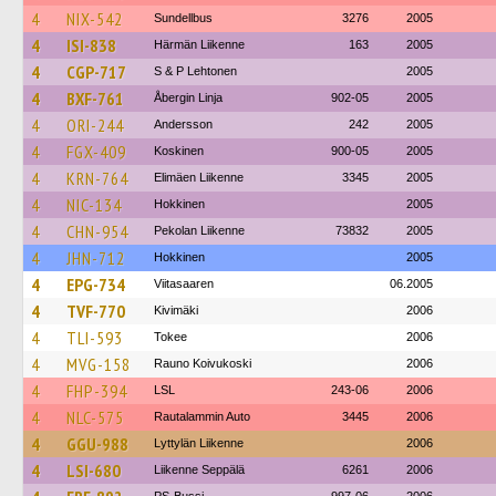
4
NIX-542
Sundellbus
3276
2005
4
ISI-838
Härmän Liikenne
163
2005
4
CGP-717
S & P Lehtonen
2005
4
BXF-761
Åbergin Linja
902-05
2005
4
ORI-244
Andersson
242
2005
4
FGX-409
Koskinen
900-05
2005
4
KRN-764
Elimäen Liikenne
3345
2005
4
NIC-134
Hokkinen
2005
4
CHN-954
Pekolan Liikenne
73832
2005
4
JHN-712
Hokkinen
2005
4
EPG-734
Viitasaaren
06.2005
4
TVF-770
Kivimäki
2006
4
TLI-593
Tokee
2006
4
MVG-158
Rauno Koivukoski
2006
4
FHP-394
LSL
243-06
2006
4
NLC-575
Rautalammin Auto
3445
2006
4
GGU-988
Lyttylän Liikenne
2006
4
LSI-680
Liikenne Seppälä
6261
2006