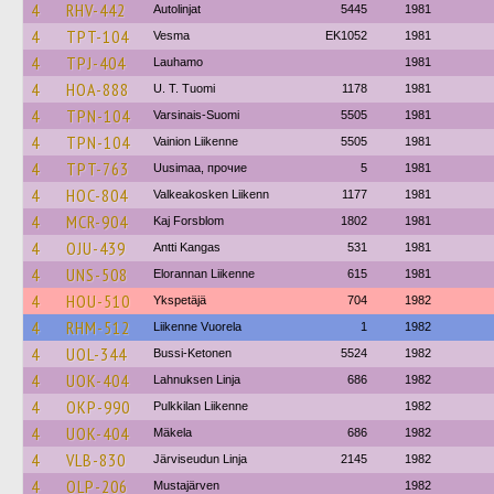
4
RHV-442
Autolinjat
5445
1981
4
TPT-104
Vesma
EK1052
1981
4
TPJ-404
Lauhamo
1981
4
HOA-888
U. T. Tuomi
1178
1981
4
TPN-104
Varsinais-Suomi
5505
1981
4
TPN-104
Vainion Liikenne
5505
1981
4
TPT-763
Uusimaa, прочие
5
1981
4
HOC-804
Valkeakosken Liikenn
1177
1981
4
MCR-904
Kaj Forsblom
1802
1981
4
OJU-439
Antti Kangas
531
1981
4
UNS-508
Elorannan Liikenne
615
1981
4
HOU-510
Ykspetäjä
704
1982
4
RHM-512
Liikenne Vuorela
1
1982
4
UOL-344
Bussi-Ketonen
5524
1982
4
UOK-404
Lahnuksen Linja
686
1982
4
OKP-990
Pulkkilan Liikenne
1982
4
UOK-404
Mäkela
686
1982
4
VLB-830
Järviseudun Linja
2145
1982
4
OLP-206
Mustajärven
1982