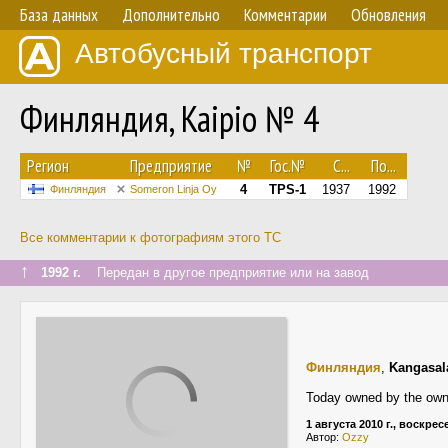
База данных
Дополнительно
Комментарии
Обновления
Автобусный транспорт
Финляндия, Kaipio № 4
Регион
Предприятие
№
Гос.№
С...
По...
4
TPS-1
1937
1992
Финляндия
Someron Linja Oy
Все комментарии к фотографиям этого ТС
↑
1992 г.
Передан в другое предприятие или на завод
Финляндия
,
Kangasal
Today owned by the owner
1 августа 2010 г., воскре
Автор:
Ozzy