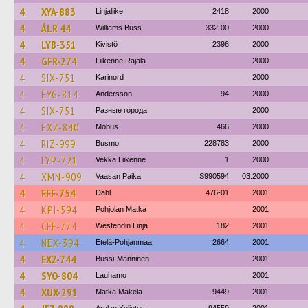
4
XYA-883
Linjaliike
2418
2000
4
ÅLR 44
Williams Buss
332-00
2000
4
LYB-351
Kivistö
2396
2000
4
GFR-274
Liikenne Rajala
2000
4
SIX-751
Karinord
2000
4
EYG-814
Andersson
94
2000
4
SIX-751
Разные города
2000
4
EXZ-840
Mobus
466
2000
4
RIZ-999
Busmo
228783
2000
4
LYP-721
Vekka Liikenne
1
2000
4
XMN-909
Vaasan Paika
S990594
03.2000
4
FFF-754
Dahl
476-01
2001
4
KPI-594
Pohjolan Matka
2001
4
CFF-774
Westendin Linja
182
2001
4
NEX-394
Etelä-Pohjanmaa
2664
2001
4
EXZ-744
Bussi-Manninen
2001
4
SYO-804
Lauhamo
2001
4
XUX-291
Matka Mäkelä
9449
2001