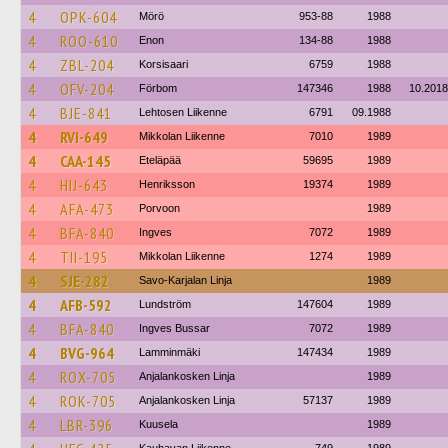
4
OPK-604
Mörö
953-88
1988
4
ROO-610
Enon
134-88
1988
4
ZBL-204
Korsisaari
6759
1988
4
OFV-204
Förbom
147346
1988
10.2018
4
BJE-841
Lehtosen Liikenne
6791
09.1988
4
RVI-649
Mikkolan Liikenne
7010
1989
4
CAA-145
Eteläpää
59695
1989
4
HIJ-643
Henriksson
19374
1989
4
AFA-473
Porvoon
1989
4
BFA-840
Ingves
7072
1989
4
TII-195
Mikkolan Liikenne
1274
1989
4
SJE-282
Savo-Karjalan Linja
1989
4
AFB-592
Lundström
147604
1989
4
BFA-840
Ingves Bussar
7072
1989
4
BVG-964
Lamminmäki
147434
1989
4
ROX-705
Anjalankosken Linja
1989
4
ROK-705
Anjalankosken Linja
57137
1989
4
LBR-396
Kuusela
1989