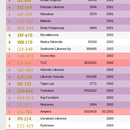
4
JEZ-888
Arolan Kuljetus
94559
2001
4
EYZ-564
Pekolan Liikenne
3546
2001
4
GIV-309
Wasabus
2570
2001
4
FGG-868
Mäkela
2001
4
NEX-394
Etelä-Pohjanmaa
2664
2001
4
SEF-670
Mynäliikenne
2002
4
VXR-170
Matka-Niinimäki
30334
2002
4
LSY-849
Sudhomin Liikenne Ay
398405
2002
4
THF-878
Osmo Aho
2002
4
ILA-445
TLO
S010301
2002
4
SAF-969
Härmän Liikenne
2002
4
KJY-238
Liikenne Vuorela
520156
2002
4
IRF-753
Tapio Lae
2771
2002
4
SKA-864
Turkubus
P010162
2002
4
KKY-854
Kaj Forsblom
2002
4
JKL-827
Niskanen
2904
2002
4
CJG-980
Ampers
S010416
03.2002
4
FFI-224
Uuraisten Liikenne
2003
4
EZZ-429
Rytkönen
2003