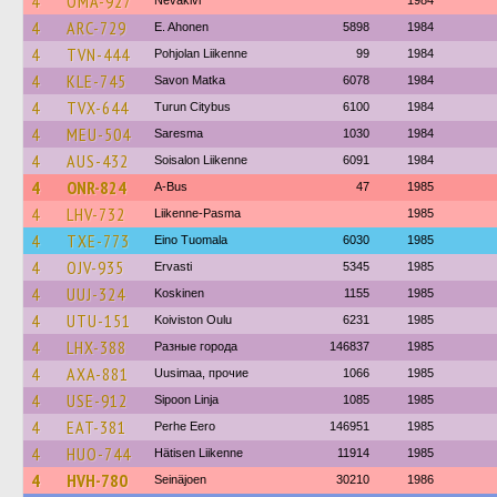
4
OMA-927
Nevakivi
1984
4
ARC-729
E. Ahonen
5898
1984
4
TVN-444
Pohjolan Liikenne
99
1984
4
KLE-745
Savon Matka
6078
1984
4
TVX-644
Turun Citybus
6100
1984
4
MEU-504
Saresma
1030
1984
4
AUS-432
Soisalon Liikenne
6091
1984
4
ONR-824
A-Bus
47
1985
4
LHV-732
Liikenne-Pasma
1985
4
TXE-773
Eino Tuomala
6030
1985
4
OJV-935
Ervasti
5345
1985
4
UUJ-324
Koskinen
1155
1985
4
UTU-151
Koiviston Oulu
6231
1985
4
LHX-388
Разные города
146837
1985
4
AXA-881
Uusimaa, прочие
1066
1985
4
USE-912
Sipoon Linja
1085
1985
4
EAT-381
Perhe Eero
146951
1985
4
HUO-744
Hätisen Liikenne
11914
1985
4
HVH-780
Seinäjoen
30210
1986