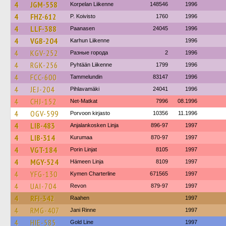
4
JGM-558
Korpelan Liikenne
148546
1996
4
FHZ-612
P. Koivisto
1760
1996
4
LLF-388
Paanasen
24045
1996
4
VGB-204
Karhun Liikenne
1996
4
KGV-252
Разные города
2
1996
4
RGK-256
Pyhtään Liikenne
1799
1996
4
FCC-600
Tammelundin
83147
1996
4
JEJ-204
Pihlavamäki
24041
1996
4
CHJ-152
Net-Matkat
7996
08.1996
4
OGV-599
Porvoon kirjasto
10356
11.1996
4
LIB-483
Anjalankosken Linja
896-97
1997
4
LIB-314
Kurumaa
870-97
1997
4
VGT-184
Porin Linjat
8105
1997
4
MGY-524
Hämeen Linja
8109
1997
4
YFG-130
Kymen Charterline
671565
1997
4
UAI-704
Revon
879-97
1997
4
RFI-342
Raahen
1997
4
RMG-407
Jani Rinne
1997
4
HIE-585
Gold Line
1997