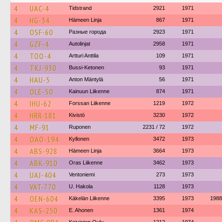
4
UAC-4
Tidstrand
2921
1971
4
HG-34
Hämeen Linja
867
1971
4
OSF-60
Разные города
2923
1971
4
GZF-4
Autolinjat
2958
1971
4
TOO-4
Artturi Anttila
109
1971
4
TKJ-930
Bussi-Ketonen
93
1971
4
HAU-5
Anton Mäntylä
56
1971
4
OLE-50
Kainuun Liikenne
874
1971
4
IHU-62
Forssan Liikenne
1219
1972
4
HRR-181
Kivistö
3230
1972
4
MF-91
Ruponen
2231 / 72
1972
4
OAO-194
Kyllonen
3472
1973
4
ABS-928
Hämeen Linja
3664
1973
4
ABK-910
Oras Liikenne
3462
1973
4
UAJ-404
Ventoniemi
273
1973
4
VAT-770
U. Hakola
1128
1973
4
OEN-604
Käkelän Liikenne
3395
1973
1988
4
KAS-250
E. Ahonen
1361
1974