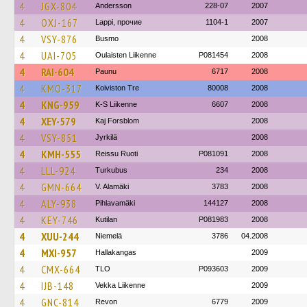
4
JGX-804
Andersson
228-07
2007
4
OXJ-167
Lappi, прочие
1104-1
2007
4
VSY-876
Busmo
2008
4
UAI-705
Oulaisten Liikenne
P081454
2008
4
RAI-604
Paunu
6717
2008
4
KMO-317
Koiviston Tre
80008
2008
4
KNG-959
K-S Liikenne
6607
2008
4
XEY-579
Kaj Forsblom
2008
4
VSY-851
Jyrkilä
2008
4
KMH-555
Reissu Ruoti
P081091
2008
4
LLL-924
Turkubus
234
2008
4
GMN-664
V. Alamäki
3783
2008
4
ALY-938
Pihlavamäki
144127
2008
4
KEY-746
Kutilan
P081983
2008
4
XUU-244
Niemelä
3786
04.2008
4
MXI-957
Hallakangas
2009
4
CMX-664
TLO
P093603
2009
4
IJB-148
Vekka Liikenne
2009
4
GNC-814
Revon
6779
2009