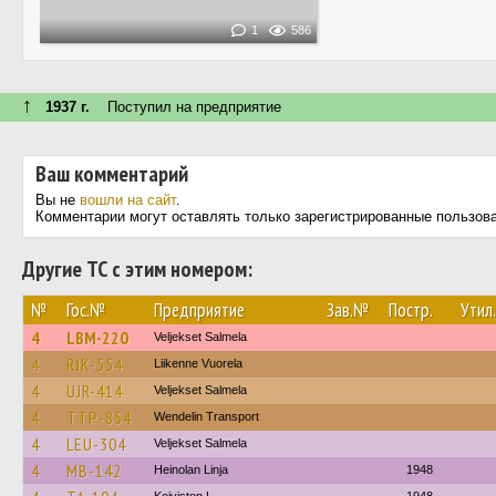
1
586
↑
1937 г.
Поступил на предприятие
Ваш комментарий
Вы не
вошли на сайт
.
Комментарии могут оставлять только зарегистрированные пользов
Другие ТС с этим номером:
№
Гос.№
Предприятие
Зав.№
Постр.
Утил.
4
LBM-220
Veljekset Salmela
4
RJK-554
Liikenne Vuorela
4
UJR-414
Veljekset Salmela
4
TTP-854
Wendelin Transport
4
LEU-304
Veljekset Salmela
4
MB-142
Heinolan Linja
1948