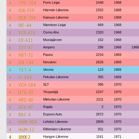
4
TPE-704
Porin Linjat
2448
1968
4
VJA-559
Härmän Liikenne
2332
1968
4
OER-704
Kainuun Liikenne
241
1968
4
IRF-44
Niemisen Linjat
669
1968
4
VCR-424
Osmo Aho
2320
1968
4
ED-611
Mustajärven
152
1968
4
ZVT-47
Ampers
296
1968
1986
4
HBT-31
Paunu
2216
1969
4
OX-744
Nevakivi
2626
1969
4
TET-4
Vesma
123
1969
4
IS-944
Pekolan Liikenne
355
1969
4
VCH-184
SLT
396
1970
4
HTG-91
Ykspetäjä
2247
1970
4
HRZ-40
Mikkolan Liikenne
2211
1970
4
UEV-49
Rajala
2
1970
4
BKC-4
Espoon Auto
2872
1970
4
HNM-904
Lehdon Liikenne
2809
1970
4
HGM-12
Riihimäen Liikenne
811
1970
4
UHX-2
Hangon Liikenne
1161
1971