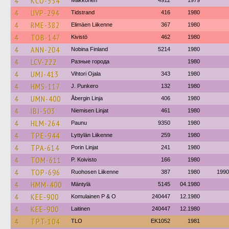
4
KCO-554
Makkonen
4912
1979
4
UVP-294
Tidstrand
416
1980
4
RME-382
Elimäen Liikenne
367
1980
4
TOB-147
Kivistö
462
1980
4
ANN-204
Nobina Finland
5214
1980
4
LCV-222
Разные города
1980
4
UMJ-413
Vihtori Ojala
343
1980
4
HMS-117
J. Punkero
132
1980
4
UMN-400
Åbergin Linja
406
1980
4
IBJ-503
Niemisen Linjat
461
1980
4
HLM-264
Paunu
9350
1980
4
TPE-944
Lyttylän Liikenne
259
1980
4
TPA-614
Porin Linjat
241
1980
4
TOM-611
P. Koivisto
166
1980
4
TOP-696
Ruohosen Liikenne
387
1980
1990
4
HMM-400
Mäntylä
5145
04.1980
4
KEE-900
Komulainen P & O
240447
12.1980
4
KEE-900
Laitinen
240447
12.1980
4
TPT-104
TLO
EK1052
1981