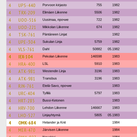
4
UPS-440
Porvoon kirjasto
755
1982
4
TRX-209
Elimäen Liikenne
5506
1982
4
UOO-516
Uusimaa, прочие
722
1982
4
UOO-221
Mikkolan Liikenne
674
1982
4
TSK-761
Päntäneen Linjat
1982
4
UPE-304
Sukulan Linja
5759
1982
4
VLS-761
Dahl
50882
05.1982
4
IEX-104
Pekolan Liikenne
146598
1983
4
HRA-400
LSL
5910
1983
4
ATK-981
Westendin Linja
3196
1983
4
ATK-981
Transbus
3196
1983
4
RJN-761
Etelä-Savo, прочие
1983
4
URC-404
Tyllilä
5797
1983
4
HRT-285
Bussi-Ketonen
1983
4
HRV-700
Lehdon Liikenne
146667
1983
4
LHO-527
Linjayhtymä
5805
05.1983
4
OMK-684
Helander ja Knit
1984
4
MER-470
Järvisen Liikenne
1984