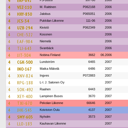
4
ERF-892
PS-Bussi
997-06
2006
4
VEZ-110
M. Raittinen
P062168
2006
4
HXY-850
Jalobus
P065051
2006
4
JCS-34
Pukkilan Liikenne
111-06
2006
4
UZB-294
Kivistö
P062349
2006
4
CHE-522
Kosonen
2006
4
EAF-984
Niemelä
2006
4
TLI-643
Svanbäck
2006
4
JJT-304
Nobina Finland
3662
06.2006
4
CGK-500
Lundström
6465
2007
4
INO-167
Matka Mäkelä
6486
2007
4
XNV-824
Ingves
P072883
2007
4
RPG-188
L-l. J. Salonen Oy
2007
4
SOK-492
Raahen
6443
2007
4
XEY-400
Lampinen Buses
3670
2007
4
TXI-670
Pekolan Liikenne
66646
2007
4
JHK-545
Koiviston Oulu
4137
2007
4
SMY-603
Nyholm
3573
2007
4
LLO-183
Kauhavan Liikenne
2007