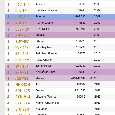
4
OCZ-196
Ampers
6863
2009
4
INB-130
Hakalan Liikenne
46960
2009
4
NKK-547
Porvoon
414467 690
2009
4
YHJ-478
Raimo Luoma
6847
2009
4
ECZ-728
P. Koivisto
421601
2009
4
XNV-904
Mäkela
2009
4
SUY-457
OlliBus
108723
2010
4
YVR-154
InterKuljetus
P105239
2010
4
RBI-348
Pekolan Liikenne
38672
2010
4
BOB-229
Ruka Charter
2010
4
YVR-154
Tammelundin
P105239
2010
4
SNJ-791
Norrgårds Buss
P109183
2010
4
JGX-734
Mobus
415141 911
05.2010
4
MKK-824
TKL
S110107
2011
4
BPH-625
Oubus
P111630
2011
4
SKM-914
Liikenne-Pasma
1090-1
2011
4
UYX-544
Kymen Charterline
2011
4
GJU-880
Niskanen
2011