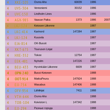
4
XKE-105
Osmo Aho
60039
1986
4
UVS-304
Ventoniemi
30152
1986
4
UVC-150
Lindholm Lines
1986
4
AGX-985
Vaasan Paika
1373
1986
2007
4
LKJ-124
Ketosen Liikenne
1987
4
LKC-414
Karinord
147284
1987
4
LKJ-124
Kuusela
1987
4
EJA-814
OK-Bussit
1987
4
XKT-675
Tourusen Linjat
1987
4
HXE-352
Tokee
12754
1987
4
EEK-481
Nyholm
147226
1987
4
BEU-433
Hyvinkään Liikenne
6609
1987
4
OPN-240
Bussi-Ketonen
1988
4
OOT-914
MatkaPeura
147924
1988
4
EJJ-754
Wasabus
147406
1988
4
OFV-954
Lähilinjat
7411
1988
4
VTH-644
Osmo Aho
1988
4
TOB-104
Koiviston L
147342
1988
4
EJJ-294
Разные города
1988