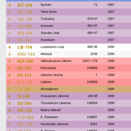
4
BZC-601
Nyholm
71
1997
4
LIB-588
Toimi Vento
1997
4
UAI-704
Turkubus
879-97
1997
4
JCA-992
Kosonen
853-97
1997
4
NJO-841
Sukulan Linja
890-97
1997
4
RFI-342
Svanbäck
1997
4
LIB-794
Luopioisten Linja
889-98
1998
4
KMH-344
Mäntylä
2036
1998
4
RGY-440
Valkeakosken Liikenn
1947 / 178
1998
4
HIJ-709
Koivuranta
148806
1998
4
EIS-315
Liikenne Vesma
7
1998
4
EEZ-526
Laitinen
148909
1998
4
EIJ-506
Mustajärven
1998
4
IIJ-100
Oravaisten Liikenne
140-98
1998
4
EIS-386
Toreniuksen Liikenne
148954
1998
4
HIS-253
Matka Mäkelä
1998
4
CCO-866
E. Rantanen
148687
1998
4
IOZ-130
Hyvinkään Liikenne
8261
1998