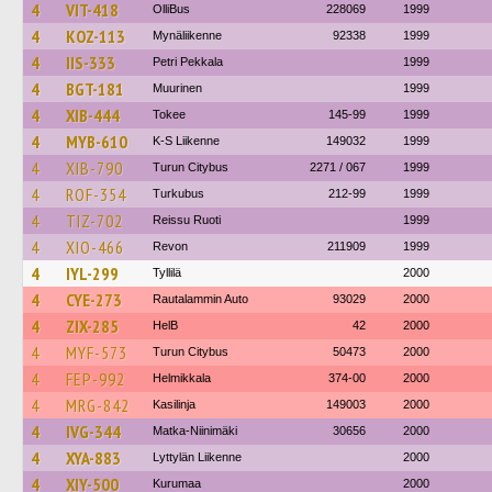
4
VIT-418
OlliBus
228069
1999
4
KOZ-113
Mynäliikenne
92338
1999
4
IIS-333
Petri Pekkala
1999
4
BGT-181
Muurinen
1999
4
XIB-444
Tokee
145-99
1999
4
MYB-610
K-S Liikenne
149032
1999
4
XIB-790
Turun Citybus
2271 / 067
1999
4
ROF-354
Turkubus
212-99
1999
4
TIZ-702
Reissu Ruoti
1999
4
XIO-466
Revon
211909
1999
4
IYL-299
Tyllilä
2000
4
CYE-273
Rautalammin Auto
93029
2000
4
ZIX-285
HelB
42
2000
4
MYF-573
Turun Citybus
50473
2000
4
FEP-992
Helmikkala
374-00
2000
4
MRG-842
Kasilinja
149003
2000
4
IVG-344
Matka-Niinimäki
30656
2000
4
XYA-883
Lyttylän Liikenne
2000
4
XIY-500
Kurumaa
2000