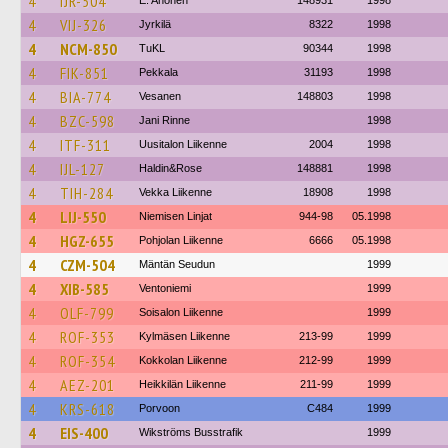
4
IJR-504
E. Ahonen
148931
1998
4
VIJ-326
Jyrkilä
8322
1998
4
NCM-850
TuKL
90344
1998
4
FIK-851
Pekkala
31193
1998
4
BIA-774
Vesanen
148803
1998
4
BZC-598
Jani Rinne
1998
4
ITF-311
Uusitalon Liikenne
2004
1998
4
IJL-127
Haldin&Rose
148881
1998
4
TIH-284
Vekka Liikenne
18908
1998
4
LIJ-550
Niemisen Linjat
944-98
05.1998
4
HGZ-655
Pohjolan Liikenne
6666
05.1998
4
CZM-504
Mäntän Seudun
1999
4
XIB-585
Ventoniemi
1999
4
OLF-799
Soisalon Liikenne
1999
4
ROF-353
Kylmäsen Liikenne
213-99
1999
4
ROF-354
Kokkolan Liikenne
212-99
1999
4
AEZ-201
Heikkilän Liikenne
211-99
1999
4
KRS-618
Porvoon
C484
1999
4
EIS-400
Wikströms Busstrafik
1999