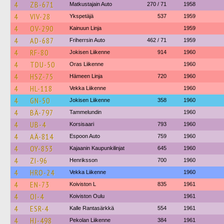
4
ZB-671
Matkustajain Auto
270 / 71
1958
4
VIV-28
Ykspetäjä
537
1959
4
OV-290
Kainuun Linja
1959
4
AD-687
Friherrsin Auto
462 / 71
1959
4
RF-80
Jokisen Liikenne
914
1960
4
TDU-50
Oras Liikenne
1960
4
HSZ-75
Hämeen Linja
720
1960
4
HL-118
Vekka Liikenne
1960
4
GN-50
Jokisen Liikenne
358
1960
4
BÄ-797
Tammelundin
1960
4
UB-4
Korsisaari
793
1960
4
AÄ-814
Espoon Auto
759
1960
4
OY-853
Kajaanin Kaupunkilinjat
645
1960
4
ZI-96
Henriksson
700
1960
4
HRO-24
Vekka Liikenne
1960
4
EN-73
Koiviston L
835
1961
4
OI-4
Koiviston Oulu
1961
4
ESR-4
Kalle Rantasärkkä
554
1961
4
HJ-498
Pekolan Liikenne
384
1961