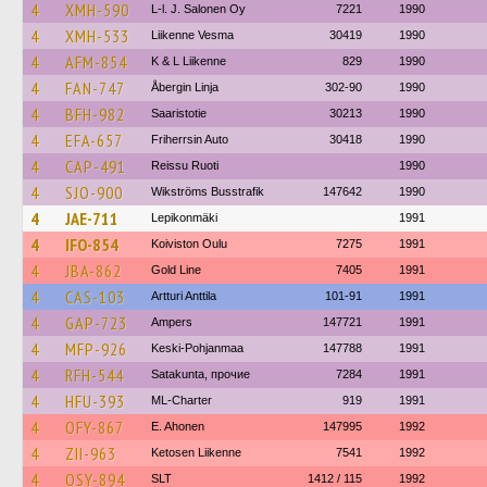
4
XMH-590
L-l. J. Salonen Oy
7221
1990
4
XMH-533
Liikenne Vesma
30419
1990
4
AFM-854
K & L Liikenne
829
1990
4
FAN-747
Åbergin Linja
302-90
1990
4
BFH-982
Saaristotie
30213
1990
4
EFA-657
Friherrsin Auto
30418
1990
4
CAP-491
Reissu Ruoti
1990
4
SJO-900
Wikströms Busstrafik
147642
1990
4
JAE-711
Lepikonmäki
1991
4
IFO-854
Koiviston Oulu
7275
1991
4
JBA-862
Gold Line
7405
1991
4
CAS-103
Artturi Anttila
101-91
1991
4
GAP-723
Ampers
147721
1991
4
MFP-926
Keski-Pohjanmaa
147788
1991
4
RFH-544
Satakunta, прочие
7284
1991
4
HFU-393
ML-Charter
919
1991
4
OFY-867
E. Ahonen
147995
1992
4
ZII-963
Ketosen Liikenne
7541
1992
4
OSY-894
SLT
1412 / 115
1992