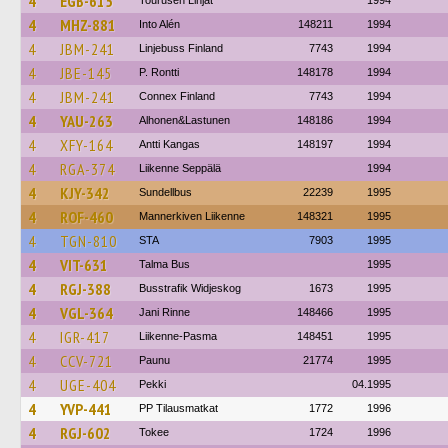
4
EGB-615
Tourusen Linjat
1994
4
MHZ-881
Into Alén
148211
1994
4
JBM-241
Linjebuss Finland
7743
1994
4
JBE-145
P. Rontti
148178
1994
4
JBM-241
Connex Finland
7743
1994
4
YAU-263
Alhonen&Lastunen
148186
1994
4
XFY-164
Antti Kangas
148197
1994
4
RGA-374
Liikenne Seppälä
1994
4
KJY-342
Sundellbus
22239
1995
4
ROF-460
Mannerkiven Liikenne
148321
1995
4
TGN-810
STA
7903
1995
4
VIT-631
Talma Bus
1995
4
RGJ-388
Busstrafik Widjeskog
1673
1995
4
VGL-364
Jani Rinne
148466
1995
4
IGR-417
Liikenne-Pasma
148451
1995
4
CCV-721
Paunu
21774
1995
4
UGE-404
Pekki
04.1995
4
YVP-441
PP Tilausmatkat
1772
1996
4
RGJ-602
Tokee
1724
1996