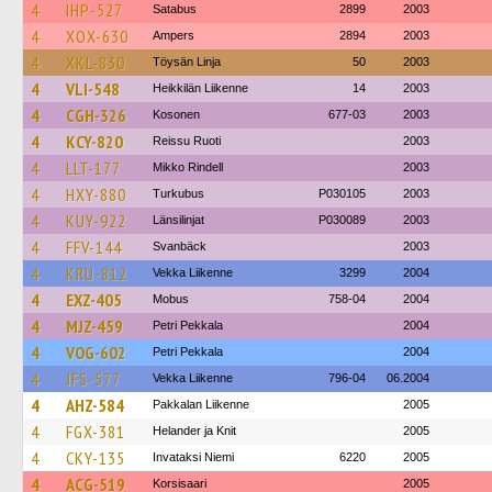
4
IHP-527
Satabus
2899
2003
4
XOX-630
Ampers
2894
2003
4
XKL-830
Töysän Linja
50
2003
4
VLI-548
Heikkilän Liikenne
14
2003
4
CGH-326
Kosonen
677-03
2003
4
KCY-820
Reissu Ruoti
2003
4
LLT-177
Mikko Rindell
2003
4
HXY-880
Turkubus
P030105
2003
4
KUY-922
Länsilinjat
P030089
2003
4
FFV-144
Svanbäck
2003
4
KRU-812
Vekka Liikenne
3299
2004
4
EXZ-405
Mobus
758-04
2004
4
MJZ-459
Petri Pekkala
2004
4
VOG-602
Petri Pekkala
2004
4
JFS-577
Vekka Liikenne
796-04
06.2004
4
AHZ-584
Pakkalan Liikenne
2005
4
FGX-381
Helander ja Knit
2005
4
CKY-135
Invataksi Niemi
6220
2005
4
ACG-519
Korsisaari
2005