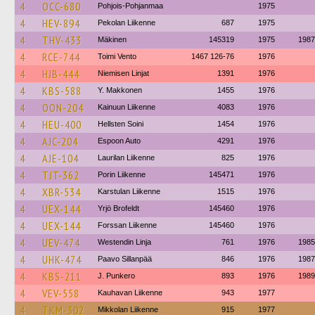
4
OCC-680
Pohjois-Pohjanmaa
1975
4
HEV-894
Pekolan Liikenne
687
1975
4
THV-433
Mäkinen
145319
1975
1987
4
RCE-744
Toimi Vento
1467 126-76
1976
4
HJB-444
Niemisen Linjat
1391
1976
4
KBS-588
Y. Makkonen
1455
1976
4
OON-204
Kainuun Liikenne
4083
1976
4
HEU-400
Hellsten Soini
1454
1976
4
AJC-204
Espoon Auto
4291
1976
4
AJE-104
Laurilan Liikenne
825
1976
4
TJT-362
Porin Liikenne
145471
1976
4
XBR-534
Karstulan Liikenne
1515
1976
4
UEX-144
Yrjö Brofeldt
145460
1976
4
UEX-144
Forssan Liikenne
145460
1976
4
UEV-474
Westendin Linja
761
1976
1985
4
UHK-474
Paavo Sillanpää
846
1976
1987
4
KBS-211
J. Punkero
893
1976
1989
4
VEV-558
Kauhavan Liikenne
943
1977
4
TKM-302
Mikkolan Liikenne
915
1977