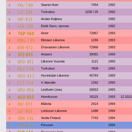
4
YAL-749
Saaren Auto
7454
1992
4
LLF-294
Turkubus
1158 / 25
1992
4
VIP-821
Arolan Kuljetus
1992
4
SFK-709
Etelä-Savo, прочие
1992
4
TGP-560
Astor
72967
1993
4
MRG-799
Elimäen Liikenne
1290
1993
4
BIN-972
Oravaisten Liikenne
72968
1993
4
SPZ-839
Ampers
30091
1993
4
UFU-431
Liikenne Vuorela
1121
1993
4
RKZ-194
Turkubus
7608
1993
4
HGG-612
Hyvinkään Liikenne
45793
1993
4
CCT-754
V. Alamäki
1292
1993
4
UFU-950
Lindholm Lines
20653
1993
4
AGO-810
Henriksson
30115
1993
12.2021
4
RKI-933
Mäkela
2414
1994
4
LGF-866
Lehtosen Liikenne
1488
1994
4
JBM-241
Veolia Finland
7743
1994
4
YAR-328
Porvoon
1994