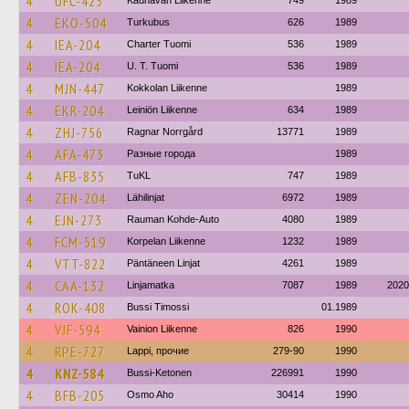
4
UFC-425
Kauhavan Liikenne
749
1989
4
EKO-504
Turkubus
626
1989
4
IEA-204
Charter Tuomi
536
1989
4
IEA-204
U. T. Tuomi
536
1989
4
MJN-447
Kokkolan Liikenne
1989
4
EKR-204
Leiniön Liikenne
634
1989
4
ZHJ-756
Ragnar Norrgård
13771
1989
4
AFA-473
Разные города
1989
4
AFB-835
TuKL
747
1989
4
ZEN-204
Lähilinjat
6972
1989
4
EJN-273
Rauman Kohde-Auto
4080
1989
4
FCM-519
Korpelan Liikenne
1232
1989
4
VTT-822
Päntäneen Linjat
4261
1989
4
CAA-132
Linjamatka
7087
1989
2020
4
ROK-408
Bussi Timossi
01.1989
4
VJF-594
Vainion Liikenne
826
1990
4
RPE-727
Lappi, прочие
279-90
1990
4
KNZ-584
Bussi-Ketonen
226991
1990
4
BFB-205
Osmo Aho
30414
1990