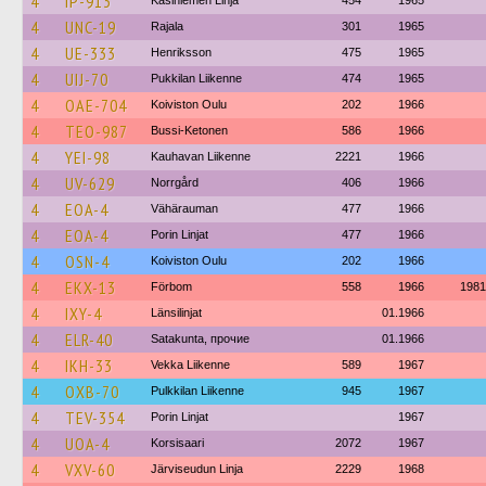
4
IP-913
Kasiniemen Linja
454
1965
4
UNC-19
Rajala
301
1965
4
UE-333
Henriksson
475
1965
4
UIJ-70
Pukkilan Liikenne
474
1965
4
OAE-704
Koiviston Oulu
202
1966
4
TEO-987
Bussi-Ketonen
586
1966
4
YEI-98
Kauhavan Liikenne
2221
1966
4
UV-629
Norrgård
406
1966
4
EOA-4
Vähärauman
477
1966
4
EOA-4
Porin Linjat
477
1966
4
OSN-4
Koiviston Oulu
202
1966
4
EKX-13
Förbom
558
1966
1981
4
IXY-4
Länsilinjat
01.1966
4
ELR-40
Satakunta, прочие
01.1966
4
IKH-33
Vekka Liikenne
589
1967
4
OXB-70
Pulkkilan Liikenne
945
1967
4
TEV-354
Porin Linjat
1967
4
UOA-4
Korsisaari
2072
1967
4
VXV-60
Järviseudun Linja
2229
1968