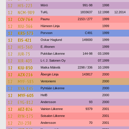
12
HIS-223
Mörö
991-98
1998
12
NCM-989
TuKL
1833637
12.1998
12.2014
12
CCV-764
Paunu
2153 / 277
1999
12
XIU-366
Hämeen Linja
1999
12
KRS-573
Porvoon
C491
1999
12
EIS-421
Oskar Haglund
149000
1999
12
HIS-360
E. Ahonen
1999
12
JUR-75
Pukkilan Liikenne
144-98
03.1999
12
XIR-403
L-l. J. Salonen Oy
07.1999
12
KIU-850
Matka Mäkelä
2298 / 336
10.1999
12
AZX-216
Åbergin Linja
143817
2000
12
MYF-585
Ventoniemi
2000
12
XYA-845
Pyhtään Liikenne
2000
12
MYF-605
HelB
2000
12
EYG-812
Andersson
93
2000
12
AEZ-826
Vainion Liikenne
9379
2001
12
RYN-175
Soisalon Liikenne
2001
12
ZIJ-238
Andersson
70
2001