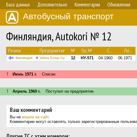
База данных
Дополнительно
Комментарии
Обновления
Автобусный транспорт
Финляндия, Autokori № 12
Регион
Предприятие
№
Гос.№
С...
По...
12
HY-571
04.1960
06.1971
Финляндия
Vekka Group Oy
↑
Июнь 1971 г.
Списан
↑
Апрель 1960 г.
Поступил на предприятие
Ваш комментарий
Вы не
вошли на сайт
.
Комментарии могут оставлять только зарегистрированные пользов
Другие ТС с этим номером: