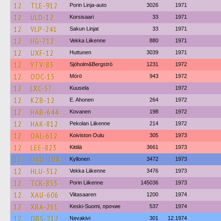
12
TLE-912
Porin Linja-auto
3026
1971
12
ULD-12
Korsisaari
33
1971
12
VLP-241
Sakun Linjat
33
1971
12
HG-712
Vekka Liikenne
880
1971
12
UXF-12
Huttunen
3039
1971
12
YTV-83
Sjöholm&Bergströ
1231
1972
12
OOC-15
Mörö
943
1972
12
LXC-57
Kuusela
1972
12
KZB-12
E. Ahonen
264
1972
12
HAB-644
Kovanen
198
1972
12
HAK-812
Pekolan Liikenne
214
1972
12
OAL-612
Koiviston Oulu
305
1973
12
LEE-823
Kittilä
3661
1973
12
OAO-194
Kyllonen
3472
1973
12
HLU-312
Vekka Liikenne
3476
1973
12
TCK-853
Porin Liikenne
145036
1973
12
XAU-606
Viitasaaren
1200
1974
12
XBA-261
Keski-Suomi, прочие
537
1974
12
OBS-712
Nevakivi
301
12.1974