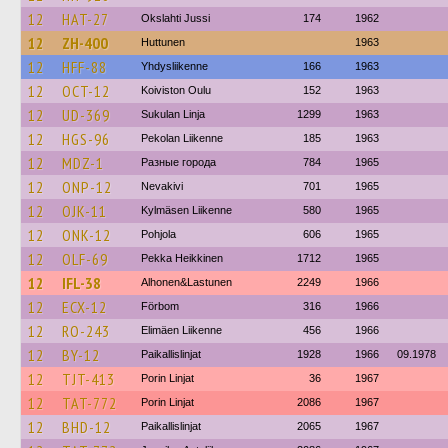
12
HAT-27
Okslahti Jussi
174
1962
12
ZH-400
Huttunen
1963
12
HFF-88
Yhdysliikenne
166
1963
12
OCT-12
Koiviston Oulu
152
1963
12
UD-369
Sukulan Linja
1299
1963
12
HGS-96
Pekolan Liikenne
185
1963
12
MDZ-1
Разные города
784
1965
12
ONP-12
Nevakivi
701
1965
12
OJK-11
Kylmäsen Liikenne
580
1965
12
ONK-12
Pohjola
606
1965
12
OLF-69
Pekka Heikkinen
1712
1965
12
IFL-38
Alhonen&Lastunen
2249
1966
12
ECX-12
Förbom
316
1966
12
RO-243
Elimäen Liikenne
456
1966
12
BY-12
Paikallislinjat
1928
1966
09.1978
12
TJT-413
Porin Linjat
36
1967
12
TAT-772
Porin Linjat
2086
1967
12
BHD-12
Paikallislinjat
2065
1967