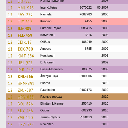
12
LRY-927
Härmän Liikenne
2007
12
MMJ-978
InterKuljetus
S070022
03.2007
12
EVY-272
Niemelä
P087783
2008
12
TJY-512
Kuopion
4155
2008
12
ILE-489
Liikenne Rajala
P085415
2008
12
FLL-459
Koiviston L
3816
2008
12
EEI-117
OlliBus
106949
2009
12
EOK-780
Ampers
6785
2009
12
KMT-886
Korsisaari
2009
12
UBI-972
E. Ahonen
2009
12
IMB-432
Bussi-Manninen
108075
2009
12
KNL-666
Åbergin Linja
P100906
2010
12
BPM-891
Busmo
2010
12
ZMJ-887
Paakinaho
P102173
2010
12
MPY-833
Разные города
2010
12
BOJ-826
Elimäen Liikenne
253410
2010
12
SUY-436
Oubus
602993
2010
12
YVR-110
Turun Citybus
P098113
2010
12
TRZ-322
Niskanen
2010