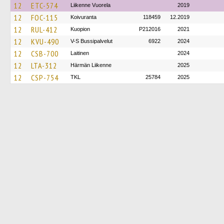
12
ETC-574
Liikenne Vuorela
2019
12
FOC-115
Koivuranta
118459
12.2019
12
RUL-412
Kuopion
P212016
2021
12
KVU-490
V-S Bussipalvelut
6922
2024
12
CSB-700
Laitinen
2024
12
LTA-312
Härmän Liikenne
2025
12
CSP-754
TKL
25784
2025