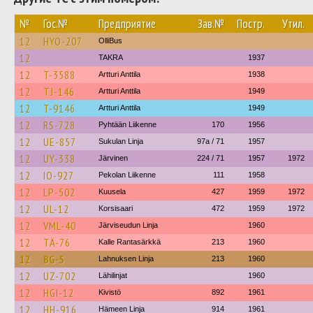
№
Гос.№
Предприятие
Зав.№
Постр.
Утил.
12
HYO-207
OlliBus
12
TAKRA
1937
12
T-3588
Artturi Anttila
1938
12
TJ-146
Artturi Anttila
1949
12
T-9146
Artturi Anttila
1949
12
RS-728
Pyhtään Liikenne
170
1956
12
UE-857
Sukulan Linja
97a / 71
1957
12
UY-338
Järvinen
224 / 71
1957
1972
12
IO-927
Pekolan Liikenne
111
1958
12
LP-502
Kuusela
427
1959
1972
12
UL-12
Korsisaari
472
1959
1972
12
VML-40
Järviseudun Linja
1960
12
TÄ-76
Kalle Rantasärkkä
213
1960
12
BG-5
Lahnuksen Linja
213
1960
12
UZ-702
Lähilinjat
1960
12
HGI-12
Kivistö
892
1961
12
HH-916
Hämeen Linja
914
1961