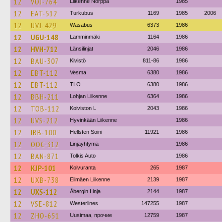
12
VOJ-764
Liikenne Norppa
1985
12
EAT-512
Turkubus
1169
1985
2006
12
UVJ-429
Wasabus
6373
1986
12
UGU-148
Lamminmäki
1164
1986
12
HVH-712
Länsilinjat
2046
1986
12
BAU-307
Kivistö
811-86
1986
12
EBT-112
Vesma
6380
1986
12
EBT-112
TLO
6380
1986
12
BBH-211
Lohjan Liikenne
6364
1986
12
TOB-112
Koiviston L
2043
1986
12
UVS-212
Hyvinkään Liikenne
1986
12
IBB-100
Hellsten Soini
11921
1986
12
OOC-312
Linjayhtymä
1986
12
BAN-871
Tolkis Auto
1986
12
KJP-101
Koivuranta
265
1987
12
UXB-738
Elimäen Liikenne
2139
1987
12
UXS-112
Åbergin Linja
2144
1987
12
VSE-812
Westerlines
147255
1987
12
ZHO-651
Uusimaa, прочие
12759
1987