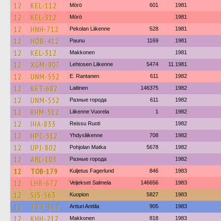
12
KEL-112
Mörö
601
1981
12
KEL-312
Mörö
1981
12
HNH-712
Pekolan Liikenne
528
1981
12
HOB-412
Paunu
1169
1981
12
KEL-312
Makkonen
1981
12
XGM-907
Lehtosen Liikenne
5474
11.1981
12
UNM-552
E. Rantanen
611
1982
12
KET-682
Laitinen
146375
1982
12
UNM-552
Разные города
611
1982
12
RHM-512
Liikenne Vuorela
1
1982
12
IHA-833
Reissu Ruoti
1982
12
HPC-512
Yhdysliikenne
708
1982
12
UPJ-802
Pohjolan Matka
5678
1982
12
ARL-103
Разные города
1982
12
TOB-179
Kuljetus Fagerlund
846
1983
12
LHB-672
Veljekset Salmela
146656
1983
12
SJS-563
Kuopion
5827
1983
12
TTT-312
Artturi Anttila
905
1983
12
KHH-212
Makkonen
818
1983