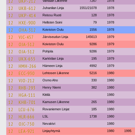
12
UKP-212
Vantaan Liikenne
7267
1978
12
UKB-612
Juhanilan Linja
1551/21078
1978
12
UKP-414
Reissu Ruoti
128
1978
12
HXE-900
Hellsten Soini
79
1978
12
OHA-312
Koiviston Oulu
1556
1978
12
VJC-457
Järviseudun Linja
145613
1979
12
OJA-512
Koiviston Oulu
9286
1979
12
OJA-512
Pohjola
9286
1979
12
UKX-655
Karkkilan Linja
195
1979
12
HMH-266
Hämeen Linja
4992
1979
12
ECC-930
Lehtosen Liikenne
5216
1980
12
VJO-212
Osmo Aho
330
1980
12
RHB-293
Henry Niemi
382
1980
12
HGA-111
Kittilä
1980
12
KHB-701
Kamusen Liikenne
265
1980
12
LCU-676
Rovaniemen Linjat
185
1980
12
HLR-666
LSL
1738
1980
12
OJC-750
Nevakivi
1980
12
LEA-921
Linjayhtymä
1980
1995