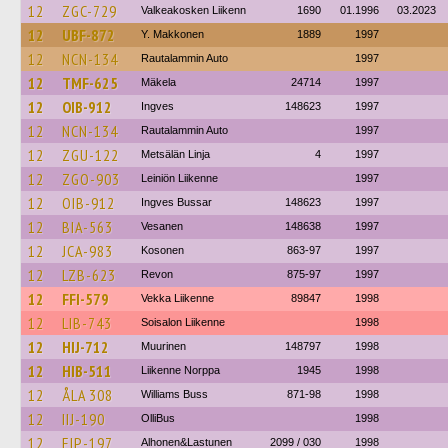
12
ZGC-729
Valkeakosken Liikenn
1690
01.1996
03.2023
12
UBF-872
Y. Makkonen
1889
1997
12
NCN-134
Rautalammin Auto
1997
12
TMF-625
Mäkela
24714
1997
12
OIB-912
Ingves
148623
1997
12
NCN-134
Rautalammin Auto
1997
12
ZGU-122
Metsälän Linja
4
1997
12
ZGO-903
Leiniön Liikenne
1997
12
OIB-912
Ingves Bussar
148623
1997
12
BIA-563
Vesanen
148638
1997
12
JCA-983
Kosonen
863-97
1997
12
LZB-623
Revon
875-97
1997
12
FFI-579
Vekka Liikenne
89847
1998
12
LIB-743
Soisalon Liikenne
1998
12
HIJ-712
Muurinen
148797
1998
12
HIB-511
Liikenne Norppa
1945
1998
12
ÅLA 308
Williams Buss
871-98
1998
12
IIJ-190
OlliBus
1998
12
EIP-197
Alhonen&Lastunen
2099 / 030
1998