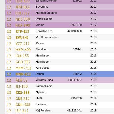
12
UZX-822
Elimäen Liikenne
123902
2017
12
JKM-812
Savonlinja
2017
12
EOL-112
Härmän Liikenne
2017
12
NKZ-339
Petri Pekkala
2017
12
KUX-890
Vesma
P172709
2017
12
RTP-412
Koiviston Tre
421194 890
2018
12
BVA-342
V-S Bussipalvelut
2018
12
VZZ-217
Revon
2018
12
MNP-499
Muurinen
1651-1
2018
12
IOA-153
Henriksson
2018
12
GOO-887
Henriksson
2018
12
MNM-712
Atro Vuolle
2018
12
MNM-612
Paunu
1687-2
2018
12
ÅLW 12
Williams Buss
420643 534
2018
12
JLJ-150
Tammelundin
2019
12
XOS-688
Nyholm
2019
12
GNR-612
HelB
P197756
2019
12
GNN-588
Lauhamo
2019
12
ISK-612
Kaj Forsblom
421927 341
2019