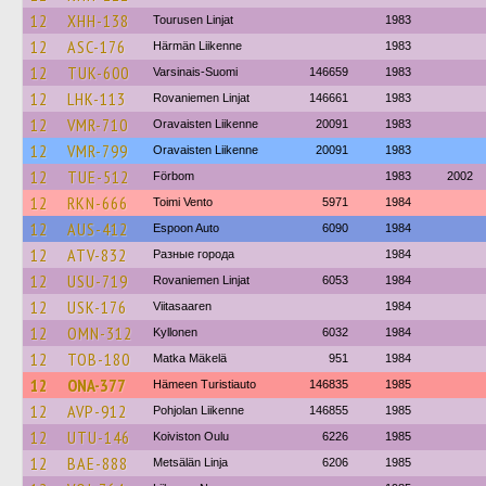
12
XHH-138
Tourusen Linjat
1983
12
ASC-176
Härmän Liikenne
1983
12
TUK-600
Varsinais-Suomi
146659
1983
12
LHK-113
Rovaniemen Linjat
146661
1983
12
VMR-710
Oravaisten Liikenne
20091
1983
12
VMR-799
Oravaisten Liikenne
20091
1983
12
TUE-512
Förbom
1983
2002
12
RKN-666
Toimi Vento
5971
1984
12
AUS-412
Espoon Auto
6090
1984
12
ATV-832
Разные города
1984
12
USU-719
Rovaniemen Linjat
6053
1984
12
USK-176
Viitasaaren
1984
12
OMN-312
Kyllonen
6032
1984
12
TOB-180
Matka Mäkelä
951
1984
12
ONA-377
Hämeen Turistiauto
146835
1985
12
AVP-912
Pohjolan Liikenne
146855
1985
12
UTU-146
Koiviston Oulu
6226
1985
12
BAE-888
Metsälän Linja
6206
1985