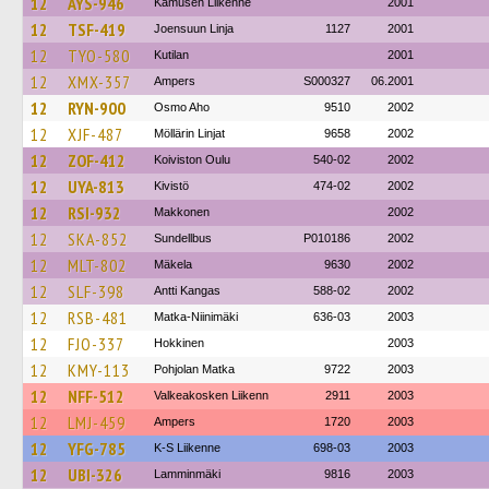
12
AYS-946
Kamusen Liikenne
2001
12
TSF-419
Joensuun Linja
1127
2001
12
TYO-580
Kutilan
2001
12
XMX-357
Ampers
S000327
06.2001
12
RYN-900
Osmo Aho
9510
2002
12
XJF-487
Möllärin Linjat
9658
2002
12
ZOF-412
Koiviston Oulu
540-02
2002
12
UYA-813
Kivistö
474-02
2002
12
RSI-932
Makkonen
2002
12
SKA-852
Sundellbus
P010186
2002
12
MLT-802
Mäkela
9630
2002
12
SLF-398
Antti Kangas
588-02
2002
12
RSB-481
Matka-Niinimäki
636-03
2003
12
FJO-337
Hokkinen
2003
12
KMY-113
Pohjolan Matka
9722
2003
12
NFF-512
Valkeakosken Liikenn
2911
2003
12
LMJ-459
Ampers
1720
2003
12
YFG-785
K-S Liikenne
698-03
2003
12
UBI-326
Lamminmäki
9816
2003