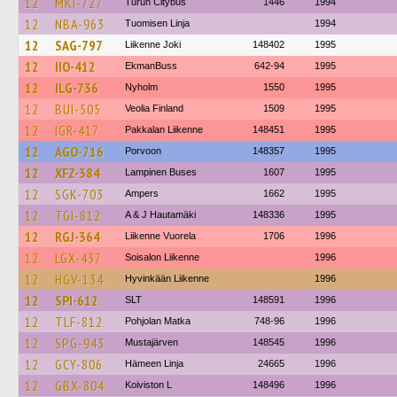
12
MKI-727
Turun Citybus
1446
1994
12
NBA-963
Tuomisen Linja
1994
12
SAG-797
Liikenne Joki
148402
1995
12
IIO-412
EkmanBuss
642-94
1995
12
ILG-736
Nyholm
1550
1995
12
BUI-505
Veolia Finland
1509
1995
12
IGR-417
Pakkalan Liikenne
148451
1995
12
AGO-716
Porvoon
148357
1995
12
XFZ-384
Lampinen Buses
1607
1995
12
SGK-703
Ampers
1662
1995
12
TGI-812
A & J Hautamäki
148336
1995
12
RGJ-364
Liikenne Vuorela
1706
1996
12
LGX-437
Soisalon Liikenne
1996
12
HGV-134
Hyvinkään Liikenne
1996
12
SPI-612
SLT
148591
1996
12
TLF-812
Pohjolan Matka
748-96
1996
12
SPG-943
Mustajärven
148545
1996
12
GCY-806
Hämeen Linja
24665
1996
12
GBX-804
Koiviston L
148496
1996