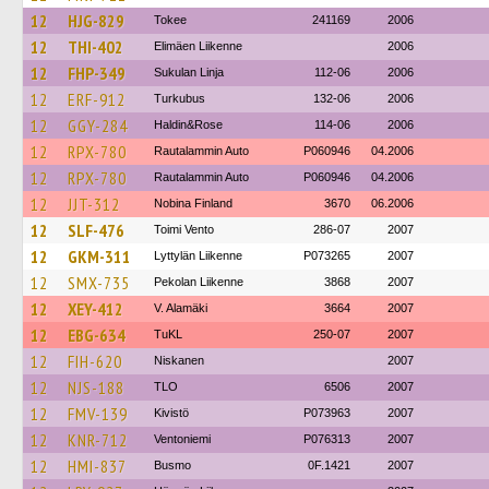
12
HJG-829
Tokee
241169
2006
12
THI-402
Elimäen Liikenne
2006
12
FHP-349
Sukulan Linja
112-06
2006
12
ERF-912
Turkubus
132-06
2006
12
GGY-284
Haldin&Rose
114-06
2006
12
RPX-780
Rautalammin Auto
P060946
04.2006
12
RPX-780
Rautalammin Auto
P060946
04.2006
12
JJT-312
Nobina Finland
3670
06.2006
12
SLF-476
Toimi Vento
286-07
2007
12
GKM-311
Lyttylän Liikenne
P073265
2007
12
SMX-735
Pekolan Liikenne
3868
2007
12
XEY-412
V. Alamäki
3664
2007
12
EBG-634
TuKL
250-07
2007
12
FIH-620
Niskanen
2007
12
NJS-188
TLO
6506
2007
12
FMV-139
Kivistö
P073963
2007
12
KNR-712
Ventoniemi
P076313
2007
12
HMI-837
Busmo
0F.1421
2007