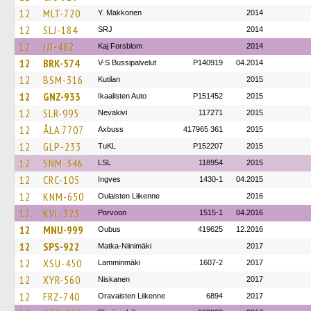
12
MLT-720
Y. Makkonen
2014
12
SLJ-184
SRJ
2014
12
JJJ-482
Kaj Forsblom
2014
12
BRK-574
V-S Bussipalvelut
P140919
04.2014
12
BSM-316
Kutilan
2015
12
GNZ-933
Ikaalisten Auto
P151452
2015
12
SLR-995
Nevakivi
117271
2015
12
ÅLA 7707
Axbuss
417965 361
2015
12
GLP-233
TuKL
P152207
2015
12
SNM-346
LSL
118954
2015
12
CRC-105
Ingves
1430-1
04.2015
12
KNM-650
Oulaisten Liikenne
2016
12
KVL-323
Porvoon
1515-1
04.2016
12
MNU-999
Oubus
419625
12.2016
12
SPS-922
Matka-Niinimäki
2017
12
XSU-450
Lamminmäki
1607-2
2017
12
XYR-560
Niskanen
2017
12
FRZ-740
Oravaisten Liikenne
6894
2017