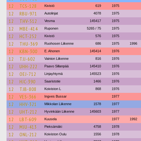
12
TCS-128
Kivistö
619
1975
12
RBU-971
Autolinjat
4078
1975
12
THV-512
Vesma
145417
1975
12
MBE-414
Ruponen
5265 / 75
1975
12
HCT-252
Kivistö
576
1975
12
THU-369
Ruohosen Liikenne
686
1975
1996
12
KBN-300
E. Ahonen
145414
1976
12
TJJ-602
Vainion Liikenne
816
1976
12
UHH-222
Paavo Sillanpää
145410
1976
12
OEJ-712
Linjayhtymä
145523
1976
12
HJC-390
Saaristotie
1466
1976
12
TJB-808
Koiviston L
868
1976
12
VES-366
Ingves Bussar
1977
12
HHV-321
Mikkolan Liikenne
1578
1977
12
UHT-212
Hyvinkään Liikenne
145603
1977
12
LBT-609
Kuusela
1977
1992
12
MJU-413
Pieksämäki
4758
1978
12
ONL-212
Koiviston Oulu
1556
1978