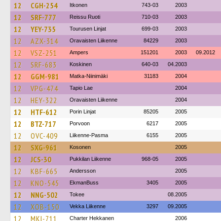
12
CGH-254
Itkonen
743-03
2003
12
SRF-777
Reissu Ruoti
710-03
2003
12
YEY-735
Tourusen Linjat
699-03
2003
12
AZX-314
Oravaisten Liikenne
84229
2003
12
VSZ-251
Ampers
151201
2003
09.2012
12
SRF-683
Koskinen
640-03
04.2003
12
GGM-981
Matka-Niinimäki
31183
2004
12
VPG-474
Tapio Lae
2004
12
HEY-322
Oravaisten Liikenne
2004
12
HTF-612
Porin Linjat
85205
2005
12
BTZ-717
Porvoon
6217
2005
12
OVC-409
Liikenne-Pasma
6155
2005
12
SXG-961
Kosonen
2005
12
JCS-30
Pukkilan Liikenne
968-05
2005
12
KBF-665
Andersson
2005
12
KNO-545
EkmanBuss
3405
2005
12
NNG-502
Tokee
08.2005
12
XOB-150
Vekka Liikenne
3297
09.2005
12
MKI-711
Charter Hekkanen
2006