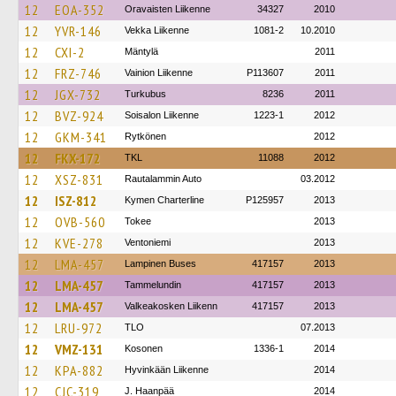
12
EOA-352
Oravaisten Liikenne
34327
2010
12
YVR-146
Vekka Liikenne
1081-2
10.2010
12
CXI-2
Mäntylä
2011
12
FRZ-746
Vainion Liikenne
P113607
2011
12
JGX-732
Turkubus
8236
2011
12
BVZ-924
Soisalon Liikenne
1223-1
2012
12
GKM-341
Rytkönen
2012
12
FKX-172
TKL
11088
2012
12
XSZ-831
Rautalammin Auto
03.2012
12
ISZ-812
Kymen Charterline
P125957
2013
12
OVB-560
Tokee
2013
12
KVE-278
Ventoniemi
2013
12
LMA-457
Lampinen Buses
417157
2013
12
LMA-457
Tammelundin
417157
2013
12
LMA-457
Valkeakosken Liikenn
417157
2013
12
LRU-972
TLO
07.2013
12
VMZ-131
Kosonen
1336-1
2014
12
KPA-882
Hyvinkään Liikenne
2014
12
CJC-319
J. Haanpää
2014