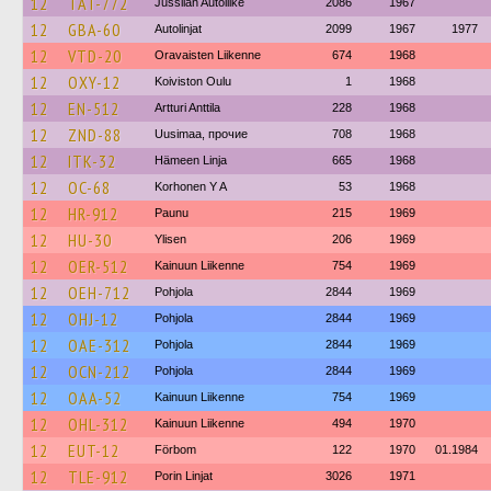
12
TAT-772
Jussilan Autoliike
2086
1967
12
GBA-60
Autolinjat
2099
1967
1977
12
VTD-20
Oravaisten Liikenne
674
1968
12
OXY-12
Koiviston Oulu
1
1968
12
EN-512
Artturi Anttila
228
1968
12
ZND-88
Uusimaa, прочие
708
1968
12
ITK-32
Hämeen Linja
665
1968
12
OC-68
Korhonen Y A
53
1968
12
HR-912
Paunu
215
1969
12
HU-30
Ylisen
206
1969
12
OER-512
Kainuun Liikenne
754
1969
12
OEH-712
Pohjola
2844
1969
12
OHJ-12
Pohjola
2844
1969
12
OAE-312
Pohjola
2844
1969
12
OCN-212
Pohjola
2844
1969
12
OAA-52
Kainuun Liikenne
754
1969
12
OHL-312
Kainuun Liikenne
494
1970
12
EUT-12
Förbom
122
1970
01.1984
12
TLE-912
Porin Linjat
3026
1971