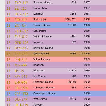
12
ZAP-412
Porvoon kirjasto
418
1987
12
EEJ-212
Matka-Autot
1987
12
UXB-712
Lähilinjat
2156
1987
12
EJO-412
Porin Linjat
508 / 071
1988
12
ZCJ-454
Sirolan Liikenne
113-88
1988
12
ZBU-612
Ventoniemi
1988
12
EHB-812
Vainion Liikenne
2191
1988
12
OPN-502
Nevakivi
522
1988
12
ORM-612
Kainuun Liikenne
1988
12
EKA-735
Mikko Rindell
6865
12.1988
12
IEM-212
Vekka Liikenne
1989
12
MJN-447
Kosonen
1989
12
JJS-29
Wasabus
147573
1989
12
KYF-219
ML-Charter
703
1989
12
EFM-958
Pekolan Liikenne
292-90
1990
12
BFH-924
Lehtosen Liikenne
7185
1990
12
CAP-530
Oravaisten Liikenne
1990
12
OIB-879
Westerlines
30249
1990
12
UKH-639
Porvoon
1990