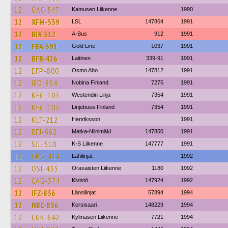
12
GAC-547
Kamusen Liikenne
1990
12
XFM-539
LSL
147864
1991
12
BIX-312
A-Bus
912
1991
12
FBA-391
Gold Line
1037
1991
12
BFR-426
Laitinen
339-91
1991
12
EFP-800
Osmo Aho
147812
1991
12
IFO-854
Nobina Finland
7275
1991
12
KFG-103
Westendin Linja
7354
1991
12
KFG-103
Linjebuss Finland
7354
1991
12
KLT-212
Henriksson
1991
12
RFJ-962
Matka-Niinimäki
147850
1991
12
SJL-510
K-S Liikenne
147777
1991
12
CBG-414
Lähilinjat
1992
12
OSI-433
Oravaisten Liikenne
1180
1992
12
CAG-374
Kivistö
147924
1992
12
IFZ-836
Länsilinjat
57894
1994
12
NBC-856
Korsisaari
148229
1994
12
CGK-642
Kylmäsen Liikenne
7721
1994