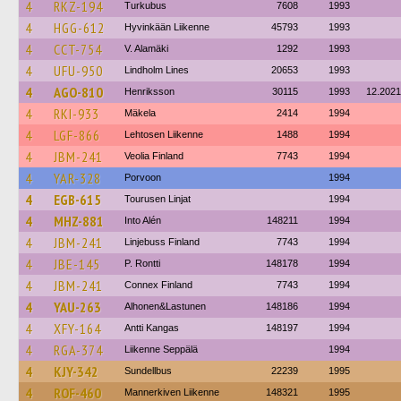
4
RKZ-194
Turkubus
7608
1993
4
HGG-612
Hyvinkään Liikenne
45793
1993
4
CCT-754
V. Alamäki
1292
1993
4
UFU-950
Lindholm Lines
20653
1993
4
AGO-810
Henriksson
30115
1993
12.2021
4
RKI-933
Mäkela
2414
1994
4
LGF-866
Lehtosen Liikenne
1488
1994
4
JBM-241
Veolia Finland
7743
1994
4
YAR-328
Porvoon
1994
4
EGB-615
Tourusen Linjat
1994
4
MHZ-881
Into Alén
148211
1994
4
JBM-241
Linjebuss Finland
7743
1994
4
JBE-145
P. Rontti
148178
1994
4
JBM-241
Connex Finland
7743
1994
4
YAU-263
Alhonen&Lastunen
148186
1994
4
XFY-164
Antti Kangas
148197
1994
4
RGA-374
Liikenne Seppälä
1994
4
KJY-342
Sundellbus
22239
1995
4
ROF-460
Mannerkiven Liikenne
148321
1995