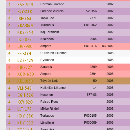
4
SAF-969
Härmän Liikenne
2002
4
KJY-238
Liikenne Vuorela
520156
2002
4
IRF-753
Tapio Lae
2771
2002
4
SKA-864
Turkubus
P010162
2002
4
KKY-854
Kaj Forsblom
2002
4
JKL-827
Niskanen
2904
2002
4
CJG-980
Ampers
S010416
03.2002
4
FFI-224
Uuraisten Liikenne
2003
4
EZZ-429
Rytkönen
2003
4
IHP-527
Satabus
2899
2003
4
XOX-630
Ampers
2894
2003
4
XKL-830
Töysän Linja
50
2003
4
VLI-548
Heikkilän Liikenne
14
2003
4
CGH-326
Kosonen
677-03
2003
4
KCY-820
Reissu Ruoti
2003
4
LLT-177
Mikko Rindell
2003
4
HXY-880
Turkubus
P030105
2003
4
KUY-922
Länsilinjat
P030089
2003
4
FFV-144
Svanbäck
2003