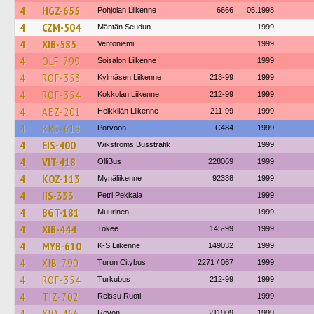
4
HGZ-655
Pohjolan Liikenne
6666
05.1998
4
CZM-504
Mäntän Seudun
1999
4
XIB-585
Ventoniemi
1999
4
OLF-799
Soisalon Liikenne
1999
4
ROF-353
Kylmäsen Liikenne
213-99
1999
4
ROF-354
Kokkolan Liikenne
212-99
1999
4
AEZ-201
Heikkilän Liikenne
211-99
1999
4
KRS-618
Porvoon
C484
1999
4
EIS-400
Wikströms Busstrafik
1999
4
VIT-418
OlliBus
228069
1999
4
KOZ-113
Mynäliikenne
92338
1999
4
IIS-333
Petri Pekkala
1999
4
BGT-181
Muurinen
1999
4
XIB-444
Tokee
145-99
1999
4
MYB-610
K-S Liikenne
149032
1999
4
XIB-790
Turun Citybus
2271 / 067
1999
4
ROF-354
Turkubus
212-99
1999
4
TIZ-702
Reissu Ruoti
1999
4
XIO-466
Revon
211909
1999