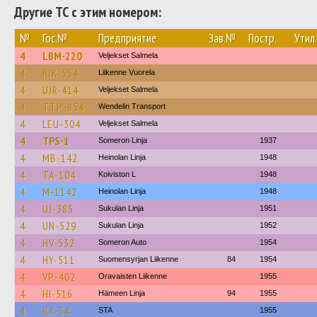
Другие ТС с этим номером:
№
Гос.№
Предприятие
Зав.№
Постр.
Утил.
4
LBM-220
Veljekset Salmela
4
RJK-554
Liikenne Vuorela
4
UJR-414
Veljekset Salmela
4
TTP-854
Wendelin Transport
4
LEU-304
Veljekset Salmela
4
TPS-1
Someron Linja
1937
4
MB-142
Heinolan Linja
1948
4
TA-104
Koiviston L
1948
4
M-1142
Heinolan Linja
1948
4
UJ-385
Sukulan Linja
1951
4
UN-529
Sukulan Linja
1952
4
HV-532
Someron Auto
1954
4
HY-511
Suomensyrjan Liikenne
84
1954
4
VP-402
Oravaisten Liikenne
1955
4
HI-516
Hämeen Linja
94
1955
4
BA-54
STA
1955