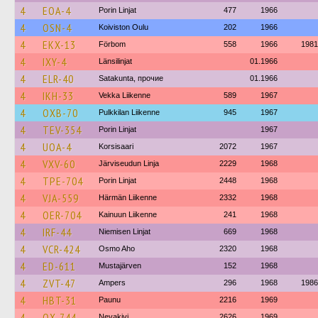
4
EOA-4
Porin Linjat
477
1966
4
OSN-4
Koiviston Oulu
202
1966
4
EKX-13
Förbom
558
1966
1981
4
IXY-4
Länsilinjat
01.1966
4
ELR-40
Satakunta, прочие
01.1966
4
IKH-33
Vekka Liikenne
589
1967
4
OXB-70
Pulkkilan Liikenne
945
1967
4
TEV-354
Porin Linjat
1967
4
UOA-4
Korsisaari
2072
1967
4
VXV-60
Järviseudun Linja
2229
1968
4
TPE-704
Porin Linjat
2448
1968
4
VJA-559
Härmän Liikenne
2332
1968
4
OER-704
Kainuun Liikenne
241
1968
4
IRF-44
Niemisen Linjat
669
1968
4
VCR-424
Osmo Aho
2320
1968
4
ED-611
Mustajärven
152
1968
4
ZVT-47
Ampers
296
1968
1986
4
HBT-31
Paunu
2216
1969
4
OX-744
Nevakivi
2626
1969