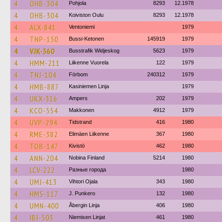
4
OHB-304
Pohjola
8293
12.1978
4
OHB-304
Koiviston Oulu
8293
12.1978
4
ALX-841
Ventoniemi
1979
4
TNP-150
Bussi-Ketonen
145919
1979
4
VJK-360
Busstrafik Widjeskog
5623
1979
4
HMM-211
Liikenne Vuorela
122
1979
4
TNJ-104
Förbom
240312
1979
4
HMB-887
Kasiniemen Linja
1979
4
UKX-316
Ampers
202
1979
4
KCO-554
Makkonen
4912
1979
4
UVP-294
Tidstrand
416
1980
4
RME-382
Elimäen Liikenne
367
1980
4
TOB-147
Kivistö
462
1980
4
ANN-204
Nobina Finland
5214
1980
4
LCV-222
Разные города
1980
4
UMJ-413
Vihtori Ojala
343
1980
4
HMS-117
J. Punkero
132
1980
4
UMN-400
Åbergin Linja
406
1980
4
IBJ-503
Niemisen Linjat
461
1980