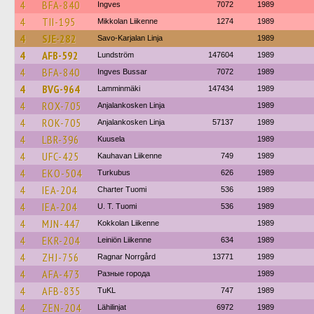
4
BFA-840
Ingves
7072
1989
4
TII-195
Mikkolan Liikenne
1274
1989
4
SJE-282
Savo-Karjalan Linja
1989
4
AFB-592
Lundström
147604
1989
4
BFA-840
Ingves Bussar
7072
1989
4
BVG-964
Lamminmäki
147434
1989
4
ROX-705
Anjalankosken Linja
1989
4
ROK-705
Anjalankosken Linja
57137
1989
4
LBR-396
Kuusela
1989
4
UFC-425
Kauhavan Liikenne
749
1989
4
EKO-504
Turkubus
626
1989
4
IEA-204
Charter Tuomi
536
1989
4
IEA-204
U. T. Tuomi
536
1989
4
MJN-447
Kokkolan Liikenne
1989
4
EKR-204
Leiniön Liikenne
634
1989
4
ZHJ-756
Ragnar Norrgård
13771
1989
4
AFA-473
Разные города
1989
4
AFB-835
TuKL
747
1989
4
ZEN-204
Lähilinjat
6972
1989