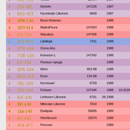
4
EEK-481
Nyholm
147226
1987
4
BEU-433
Hyvinkään Liikenne
6609
1987
4
OPN-240
Bussi-Ketonen
1988
4
OOT-914
MatkaPeura
147924
1988
4
EJJ-754
Wasabus
147406
1988
4
OFV-954
Lähilinjat
7411
1988
4
VTH-644
Osmo Aho
1988
4
TOB-104
Koiviston L
147342
1988
4
EJJ-294
Разные города
1988
4
OPK-604
Mörö
953-88
1988
4
ROO-610
Enon
134-88
1988
4
ZBL-204
Korsisaari
6759
1988
4
OFV-204
Förbom
147346
1988
10.2018
4
BJE-841
Lehtosen Liikenne
6791
09.1988
4
RVI-649
Mikkolan Liikenne
7010
1989
4
CAA-145
Eteläpää
59695
1989
4
HIJ-643
Henriksson
19374
1989
4
AFA-473
Porvoon
1989