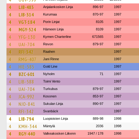
4
LIB-483
Anjalankosken Linja
896-97
1997
4
LIB-314
Kurumaa
870-97
1997
4
VGT-184
Porin Linjat
8105
1997
4
MGY-524
Hämeen Linja
8109
1997
4
YFG-130
Kymen Charterline
671565
1997
4
UAI-704
Revon
879-97
1997
4
RFI-342
Raahen
1997
4
RMG-407
Jani Rinne
1997
4
HIE-585
Gold Line
1997
4
BZC-601
Nyholm
71
1997
4
LIB-588
Toimi Vento
1997
4
UAI-704
Turkubus
879-97
1997
4
JCA-992
Kosonen
853-97
1997
4
NJO-841
Sukulan Linja
890-97
1997
4
RFI-342
Svanbäck
1997
4
LIB-794
Luopioisten Linja
889-98
1998
4
KMH-344
Mäntylä
2036
1998
4
RGY-440
Valkeakosken Liikenn
1947 / 178
1998