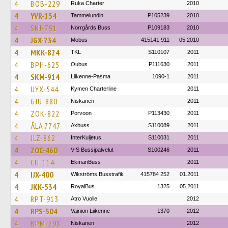
4
BOB-229
Ruka Charter
2010
4
YVR-154
Tammelundin
P105239
2010
4
SNJ-791
Norrgårds Buss
P109183
2010
4
JGX-734
Mobus
415141 911
05.2010
4
MKK-824
TKL
S110107
2011
4
BPH-625
Oubus
P111630
2011
4
SKM-914
Liikenne-Pasma
1090-1
2011
4
UYX-544
Kymen Charterline
2011
4
GJU-880
Niskanen
2011
4
ZOK-822
Porvoon
P113430
2011
4
ÅLA 7747
Axbuss
S110089
2011
4
JLZ-862
InterKuljetus
S110031
2011
4
ZOC-460
V-S Bussipalvelut
S100246
2011
4
CIJ-114
EkmanBuss
2011
4
IJX-400
Wikströms Busstrafik
415784 252
01.2011
4
JKK-534
RoyalBus
1325
05.2011
4
RPT-913
Atro Vuolle
2012
4
RPS-504
Vainion Liikenne
1370
2012
4
BPM-798
Niskanen
2012