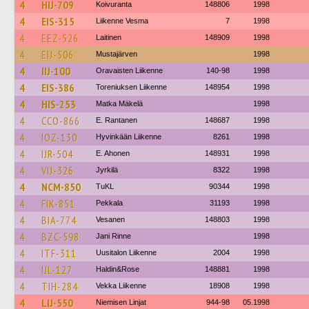
4
HIJ-709
Koivuranta
148806
1998
4
EIS-315
Liikenne Vesma
7
1998
4
EEZ-526
Laitinen
148909
1998
4
EIJ-506
Mustajärven
1998
4
IIJ-100
Oravaisten Liikenne
140-98
1998
4
EIS-386
Toreniuksen Liikenne
148954
1998
4
HIS-253
Matka Mäkelä
1998
4
CCO-866
E. Rantanen
148687
1998
4
IOZ-130
Hyvinkään Liikenne
8261
1998
4
IJR-504
E. Ahonen
148931
1998
4
VIJ-326
Jyrkilä
8322
1998
4
NCM-850
TuKL
90344
1998
4
FIK-851
Pekkala
31193
1998
4
BIA-774
Vesanen
148803
1998
4
BZC-598
Jani Rinne
1998
4
ITF-311
Uusitalon Liikenne
2004
1998
4
IJL-127
Haldin&Rose
148881
1998
4
TIH-284
Vekka Liikenne
18908
1998
4
LIJ-550
Niemisen Linjat
944-98
05.1998