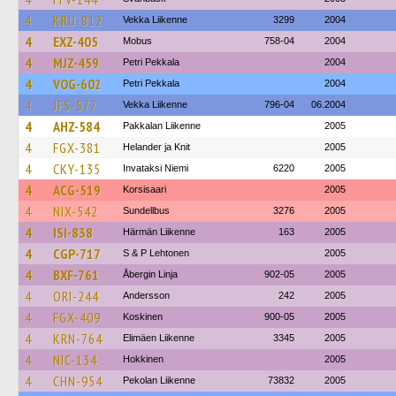
4
KRU-812
Vekka Liikenne
3299
2004
4
EXZ-405
Mobus
758-04
2004
4
MJZ-459
Petri Pekkala
2004
4
VOG-602
Petri Pekkala
2004
4
JFS-577
Vekka Liikenne
796-04
06.2004
4
AHZ-584
Pakkalan Liikenne
2005
4
FGX-381
Helander ja Knit
2005
4
CKY-135
Invataksi Niemi
6220
2005
4
ACG-519
Korsisaari
2005
4
NIX-542
Sundellbus
3276
2005
4
ISI-838
Härmän Liikenne
163
2005
4
CGP-717
S & P Lehtonen
2005
4
BXF-761
Åbergin Linja
902-05
2005
4
ORI-244
Andersson
242
2005
4
FGX-409
Koskinen
900-05
2005
4
KRN-764
Elimäen Liikenne
3345
2005
4
NIC-134
Hokkinen
2005
4
CHN-954
Pekolan Liikenne
73832
2005