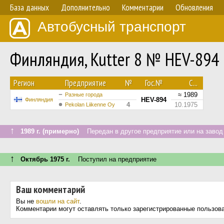
База данных
Дополнительно
Комментарии
Обновления
Автобусный транспорт
Финляндия, Kutter 8 № HEV-894
Регион
Предприятие
№
Гос.№
С...
≈ 1989
Разные города
HEV-894
Финляндия
4
10.1975
Pekolan Liikenne Oy
↑
1989 г. (примерно)
Передан в другое предприятие или на завод
↑
Октябрь 1975 г.
Поступил на предприятие
Ваш комментарий
Вы не
вошли на сайт
.
Комментарии могут оставлять только зарегистрированные пользов