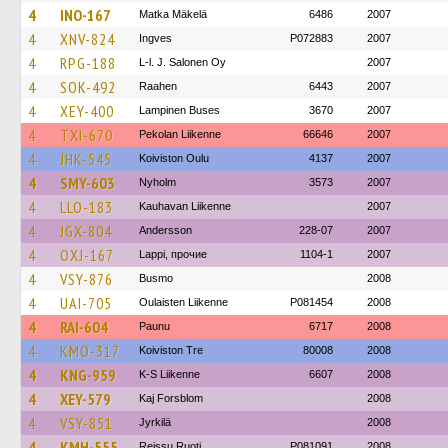
4
INO-167
Matka Mäkelä
6486
2007
4
XNV-824
Ingves
P072883
2007
4
RPG-188
L-l. J. Salonen Oy
2007
4
SOK-492
Raahen
6443
2007
4
XEY-400
Lampinen Buses
3670
2007
4
TXI-670
Pekolan Liikenne
66646
2007
4
JHK-545
Koiviston Oulu
4137
2007
4
SMY-603
Nyholm
3573
2007
4
LLO-183
Kauhavan Liikenne
2007
4
JGX-804
Andersson
228-07
2007
4
OXJ-167
Lappi, прочие
1104-1
2007
4
VSY-876
Busmo
2008
4
UAI-705
Oulaisten Liikenne
P081454
2008
4
RAI-604
Paunu
6717
2008
4
KMO-317
Koiviston Tre
80008
2008
4
KNG-959
K-S Liikenne
6607
2008
4
XEY-579
Kaj Forsblom
2008
4
VSY-851
Jyrkilä
2008
4
KMH-555
Reissu Ruoti
P081091
2008