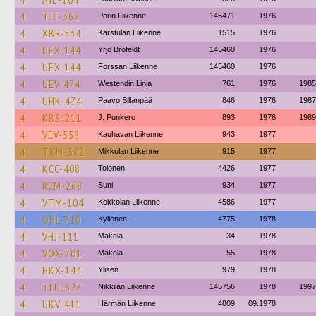
4
TJT-362
Porin Liikenne
145471
1976
4
XBR-534
Karstulan Liikenne
1515
1976
4
UEX-144
Yrjö Brofeldt
145460
1976
4
UEX-144
Forssan Liikenne
145460
1976
4
UEV-474
Westendin Linja
761
1976
1985
4
UHK-474
Paavo Sillanpää
846
1976
1987
4
KBS-211
J. Punkero
893
1976
1989
4
VEV-558
Kauhavan Liikenne
943
1977
4
TKM-302
Mikkolan Liikenne
915
1977
4
KCC-408
Tolonen
4426
1977
4
RCM-268
Suni
934
1977
4
VTM-104
Kokkolan Liikenne
4586
1977
4
OHL-710
Kyllonen
4775
1978
4
VHJ-111
Mäkela
34
1978
4
VOX-701
Mäkela
55
1978
4
HKX-144
Ylisen
979
1978
4
TLU-627
Nikkilän Liikenne
145756
1978
1997
4
UKV-411
Härmän Liikenne
4809
09.1978