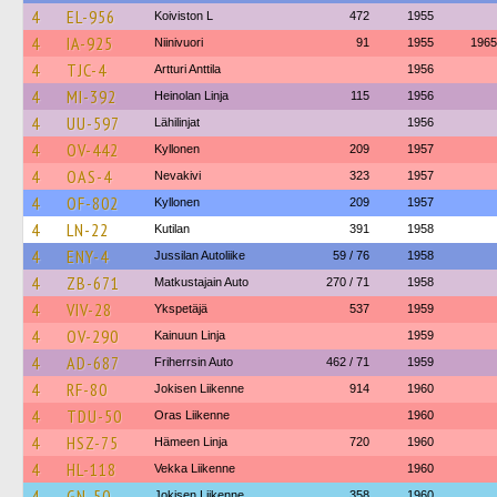
4
EL-956
Koiviston L
472
1955
4
IA-925
Niinivuori
91
1955
1965
4
TJC-4
Artturi Anttila
1956
4
MI-392
Heinolan Linja
115
1956
4
UU-597
Lähilinjat
1956
4
OV-442
Kyllonen
209
1957
4
OAS-4
Nevakivi
323
1957
4
OF-802
Kyllonen
209
1957
4
LN-22
Kutilan
391
1958
4
ENY-4
Jussilan Autoliike
59 / 76
1958
4
ZB-671
Matkustajain Auto
270 / 71
1958
4
VIV-28
Ykspetäjä
537
1959
4
OV-290
Kainuun Linja
1959
4
AD-687
Friherrsin Auto
462 / 71
1959
4
RF-80
Jokisen Liikenne
914
1960
4
TDU-50
Oras Liikenne
1960
4
HSZ-75
Hämeen Linja
720
1960
4
HL-118
Vekka Liikenne
1960
4
GN-50
Jokisen Liikenne
358
1960