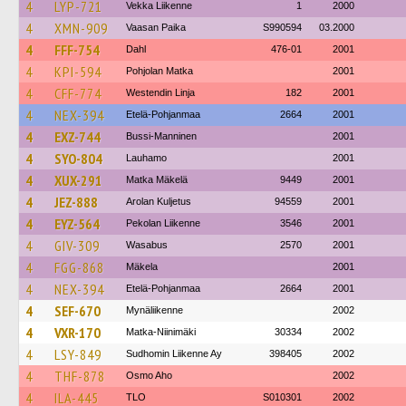
4
LYP-721
Vekka Liikenne
1
2000
4
XMN-909
Vaasan Paika
S990594
03.2000
4
FFF-754
Dahl
476-01
2001
4
KPI-594
Pohjolan Matka
2001
4
CFF-774
Westendin Linja
182
2001
4
NEX-394
Etelä-Pohjanmaa
2664
2001
4
EXZ-744
Bussi-Manninen
2001
4
SYO-804
Lauhamo
2001
4
XUX-291
Matka Mäkelä
9449
2001
4
JEZ-888
Arolan Kuljetus
94559
2001
4
EYZ-564
Pekolan Liikenne
3546
2001
4
GIV-309
Wasabus
2570
2001
4
FGG-868
Mäkela
2001
4
NEX-394
Etelä-Pohjanmaa
2664
2001
4
SEF-670
Mynäliikenne
2002
4
VXR-170
Matka-Niinimäki
30334
2002
4
LSY-849
Sudhomin Liikenne Ay
398405
2002
4
THF-878
Osmo Aho
2002
4
ILA-445
TLO
S010301
2002