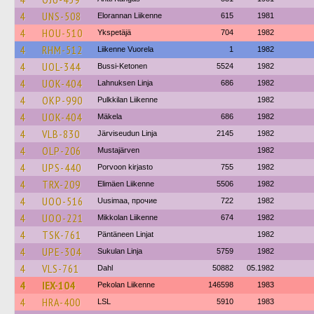
4
UNS-508
Elorannan Liikenne
615
1981
4
HOU-510
Ykspetäjä
704
1982
4
RHM-512
Liikenne Vuorela
1
1982
4
UOL-344
Bussi-Ketonen
5524
1982
4
UOK-404
Lahnuksen Linja
686
1982
4
OKP-990
Pulkkilan Liikenne
1982
4
UOK-404
Mäkela
686
1982
4
VLB-830
Järviseudun Linja
2145
1982
4
OLP-206
Mustajärven
1982
4
UPS-440
Porvoon kirjasto
755
1982
4
TRX-209
Elimäen Liikenne
5506
1982
4
UOO-516
Uusimaa, прочие
722
1982
4
UOO-221
Mikkolan Liikenne
674
1982
4
TSK-761
Päntäneen Linjat
1982
4
UPE-304
Sukulan Linja
5759
1982
4
VLS-761
Dahl
50882
05.1982
4
IEX-104
Pekolan Liikenne
146598
1983
4
HRA-400
LSL
5910
1983