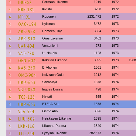
4
IHU-62
Forssan Liikenne
1219
1972
4
HRR-181
Kivistö
3230
1972
4
MF-91
Ruponen
2231 / 72
1972
4
OAO-194
Kyllonen
3472
1973
4
ABS-928
Hämeen Linja
3664
1973
4
ABK-910
Oras Liikenne
3462
1973
4
UAJ-404
Ventoniemi
273
1973
4
VAT-770
U. Hakola
1128
1973
4
OEN-604
Käkelän Liikenne
3395
1973
1988
4
KAS-250
E. Ahonen
1361
1974
4
OMC-904
Koiviston Oulu
1212
1974
4
UBP-633
Savonlinja
1378
1974
4
VBP-840
Ingves Bussar
498
1974
4
TCS-126
Kivistö
555
1974
4
UBP-633
ETELA-SLL
1378
1974
4
VLA-554
Osmo Aho
3826
1974
4
LHU-302
Heiskasen Liikenne
1395
1974
4
LKK-116
Liikenne-Pasma
1340
1974
4
TCL-244
Lyttylän Liikenne
282 / 73
1974