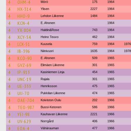
4
OHM-4
Mörö
175
1964
4
HX-314
Ylisen
2227
1964
4
HHO-9
Lehdon Liikenne
1484
1964
4
KCN-4
E. Ahonen
1964
4
YX-804
Haldin&Rose
743
1964
4
XCY-54
Heino Teuvo
462
1964
4
LCX-51
Kuusela
759
1964
1976
4
IB-396
Niinivuori
1635
1964
1978
4
KCO-90
E. Ahonen
509
1965
4
GVZ-69
Elimäen Liikenne
301
1965
4
IP-913
Kasiniemen Linja
454
1965
4
UNC-19
Rajala
301
1965
4
UE-333
Henriksson
475
1965
4
UIJ-70
Pukkilan Liikenne
474
1965
4
OAE-704
Koiviston Oulu
202
1966
4
TEO-987
Bussi-Ketonen
586
1966
4
YEI-98
Kauhavan Liikenne
2221
1966
4
UV-629
Norrgård
406
1966
4
EOA-4
Vähärauman
477
1966