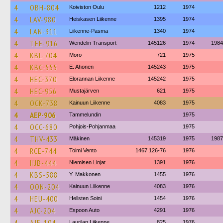
4
OBH-804
Koiviston Oulu
1212
1974
4
LAV-980
Heiskasen Liikenne
1395
1974
4
LAN-311
Liikenne-Pasma
1340
1974
4
TEE-916
Wendelin Transport
145126
1974
1984
4
KBL-704
Mörö
721
1975
4
KBC-555
E. Ahonen
145243
1975
4
HEC-370
Elorannan Liikenne
145242
1975
4
HEC-956
Mustajärven
621
1975
4
OCK-738
Kainuun Liikenne
4083
1975
4
AEP-906
Tammelundin
1975
4
OCC-680
Pohjois-Pohjanmaa
1975
4
THV-433
Mäkinen
145319
1975
1987
4
RCE-744
Toimi Vento
1467 126-76
1976
4
HJB-444
Niemisen Linjat
1391
1976
4
KBS-588
Y. Makkonen
1455
1976
4
OON-204
Kainuun Liikenne
4083
1976
4
HEU-400
Hellsten Soini
1454
1976
4
AJC-204
Espoon Auto
4291
1976
4
AJE-104
Laurilan Liikenne
825
1976