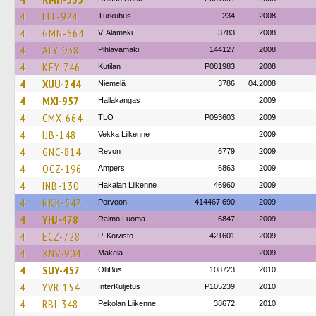
4
LLL-924
Turkubus
234
2008
4
GMN-664
V. Alamäki
3783
2008
4
ALY-938
Pihlavamäki
144127
2008
4
KEY-746
Kutilan
P081983
2008
4
XUU-244
Niemelä
3786
04.2008
4
MXI-957
Hallakangas
2009
4
CMX-664
TLO
P093603
2009
4
IJB-148
Vekka Liikenne
2009
4
GNC-814
Revon
6779
2009
4
OCZ-196
Ampers
6863
2009
4
INB-130
Hakalan Liikenne
46960
2009
4
NKK-547
Porvoon
414467 690
2009
4
YHJ-478
Raimo Luoma
6847
2009
4
ECZ-728
P. Koivisto
421601
2009
4
XNV-904
Mäkela
2009
4
SUY-457
OlliBus
108723
2010
4
YVR-154
InterKuljetus
P105239
2010
4
RBI-348
Pekolan Liikenne
38672
2010