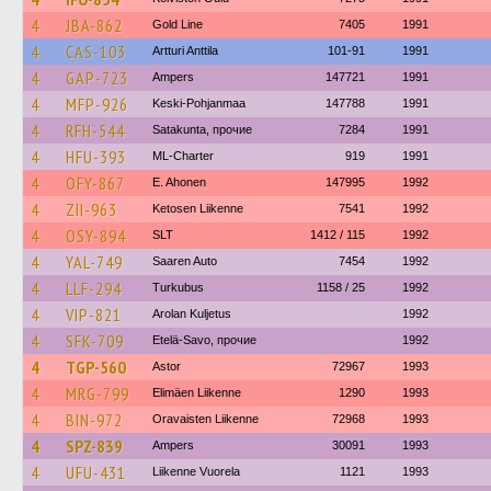
4
JBA-862
Gold Line
7405
1991
4
CAS-103
Artturi Anttila
101-91
1991
4
GAP-723
Ampers
147721
1991
4
MFP-926
Keski-Pohjanmaa
147788
1991
4
RFH-544
Satakunta, прочие
7284
1991
4
HFU-393
ML-Charter
919
1991
4
OFY-867
E. Ahonen
147995
1992
4
ZII-963
Ketosen Liikenne
7541
1992
4
OSY-894
SLT
1412 / 115
1992
4
YAL-749
Saaren Auto
7454
1992
4
LLF-294
Turkubus
1158 / 25
1992
4
VIP-821
Arolan Kuljetus
1992
4
SFK-709
Etelä-Savo, прочие
1992
4
TGP-560
Astor
72967
1993
4
MRG-799
Elimäen Liikenne
1290
1993
4
BIN-972
Oravaisten Liikenne
72968
1993
4
SPZ-839
Ampers
30091
1993
4
UFU-431
Liikenne Vuorela
1121
1993