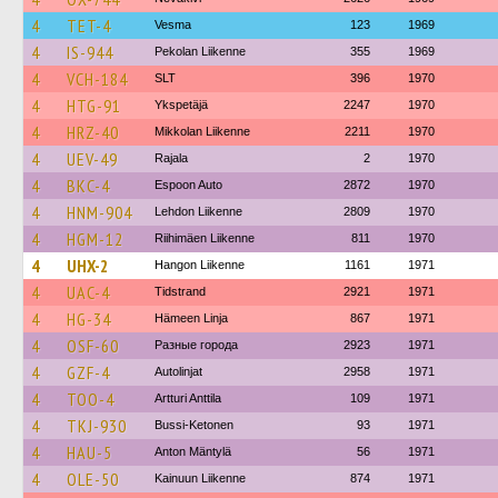
4
TET-4
Vesma
123
1969
4
IS-944
Pekolan Liikenne
355
1969
4
VCH-184
SLT
396
1970
4
HTG-91
Ykspetäjä
2247
1970
4
HRZ-40
Mikkolan Liikenne
2211
1970
4
UEV-49
Rajala
2
1970
4
BKC-4
Espoon Auto
2872
1970
4
HNM-904
Lehdon Liikenne
2809
1970
4
HGM-12
Riihimäen Liikenne
811
1970
4
UHX-2
Hangon Liikenne
1161
1971
4
UAC-4
Tidstrand
2921
1971
4
HG-34
Hämeen Linja
867
1971
4
OSF-60
Разные города
2923
1971
4
GZF-4
Autolinjat
2958
1971
4
TOO-4
Artturi Anttila
109
1971
4
TKJ-930
Bussi-Ketonen
93
1971
4
HAU-5
Anton Mäntylä
56
1971
4
OLE-50
Kainuun Liikenne
874
1971