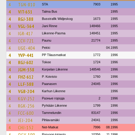
4
TGN-810
STA
7903
1995
4
VIT-631
Talma Bus
1995
4
RGJ-388
Busstrafik Widjeskog
1673
1995
4
VGL-364
Jani Rinne
148466
1995
4
IGR-417
Liikenne-Pasma
148451
1995
4
CCV-721
Paunu
21774
1995
4
UGE-404
Pekki
04.1995
4
YVP-441
PP Tilausmatkat
1772
1996
4
RGJ-602
Tokee
1724
1996
4
JGM-558
Korpelan Liikenne
148546
1996
4
FHZ-612
P. Koivisto
1760
1996
4
LLF-388
Paanasen
24045
1996
4
VGB-204
Karhun Liikenne
1996
4
KGV-252
Разные города
2
1996
4
RGK-256
Pyhtään Liikenne
1799
1996
4
FCC-600
Tammelundin
83147
1996
4
JEJ-204
Pihlavamäki
24041
1996
4
CHJ-152
Net-Matkat
7996
08.1996
4
OGV-599
Porvoon kirjasto
10356
11.1996