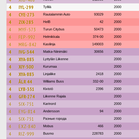
4
IYL-299
Tyllilä
2000
4
CYE-273
Rautalammin Auto
93029
2000
4
ZIX-285
HelB
42
2000
4
MYF-573
Turun Citybus
50473
2000
4
FEP-992
Helmikkala
374-00
2000
4
MRG-842
Kasilinja
149003
2000
4
IVG-344
Matka-Niinimäki
30656
2000
4
XYA-883
Lyttylän Liikenne
2000
4
XIY-500
Kurumaa
2000
4
XYA-883
Linjaliike
2418
2000
4
ÅLR 44
Williams Buss
332-00
2000
4
LYB-351
Kivistö
2396
2000
4
GFR-274
Liikenne Rajala
2000
4
SIX-751
Karinord
2000
4
EYG-814
Andersson
94
2000
4
SIX-751
Разные города
2000
4
EXZ-840
Mobus
466
2000
4
RIZ-999
Busmo
228783
2000