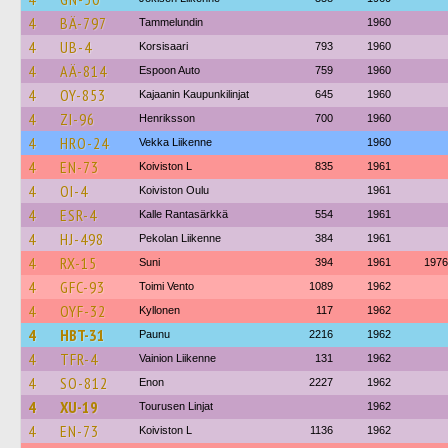
4
BÄ-797
Tammelundin
1960
4
UB-4
Korsisaari
793
1960
4
AÄ-814
Espoon Auto
759
1960
4
OY-853
Kajaanin Kaupunkilinjat
645
1960
4
ZI-96
Henriksson
700
1960
4
HRO-24
Vekka Liikenne
1960
4
EN-73
Koiviston L
835
1961
4
OI-4
Koiviston Oulu
1961
4
ESR-4
Kalle Rantasärkkä
554
1961
4
HJ-498
Pekolan Liikenne
384
1961
4
RX-15
Suni
394
1961
1976
4
GFC-93
Toimi Vento
1089
1962
4
OYF-32
Kyllonen
117
1962
4
HBT-31
Paunu
2216
1962
4
TFR-4
Vainion Liikenne
131
1962
4
SO-812
Enon
2227
1962
4
XU-19
Tourusen Linjat
1962
4
EN-73
Koiviston L
1136
1962