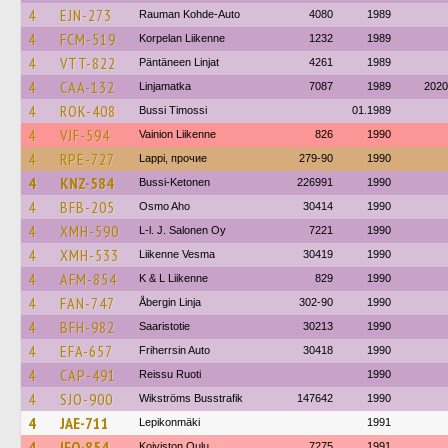
4
EJN-273
Rauman Kohde-Auto
4080
1989
4
FCM-519
Korpelan Liikenne
1232
1989
4
VTT-822
Päntäneen Linjat
4261
1989
4
CAA-132
Linjamatka
7087
1989
2020
4
ROK-408
Bussi Timossi
01.1989
4
VJF-594
Vainion Liikenne
826
1990
4
RPE-727
Lappi, прочие
279-90
1990
4
KNZ-584
Bussi-Ketonen
226991
1990
4
BFB-205
Osmo Aho
30414
1990
4
XMH-590
L-l. J. Salonen Oy
7221
1990
4
XMH-533
Liikenne Vesma
30419
1990
4
AFM-854
K & L Liikenne
829
1990
4
FAN-747
Åbergin Linja
302-90
1990
4
BFH-982
Saaristotie
30213
1990
4
EFA-657
Friherrsin Auto
30418
1990
4
CAP-491
Reissu Ruoti
1990
4
SJO-900
Wikströms Busstrafik
147642
1990
4
JAE-711
Lepikonmäki
1991
4
IFO-854
Koiviston Oulu
7275
1991