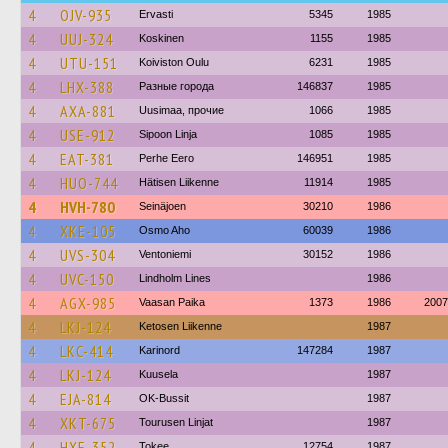
4
OJV-935
Ervasti
5345
1985
4
UUJ-324
Koskinen
1155
1985
4
UTU-151
Koiviston Oulu
6231
1985
4
LHX-388
Разные города
146837
1985
4
AXA-881
Uusimaa, прочие
1066
1985
4
USE-912
Sipoon Linja
1085
1985
4
EAT-381
Perhe Eero
146951
1985
4
HUO-744
Hätisen Liikenne
11914
1985
4
HVH-780
Seinäjoen
30210
1986
4
XKE-105
Osmo Aho
60039
1986
4
UVS-304
Ventoniemi
30152
1986
4
UVC-150
Lindholm Lines
1986
4
AGX-985
Vaasan Paika
1373
1986
2007
4
LKJ-124
Ketosen Liikenne
1987
4
LKC-414
Karinord
147284
1987
4
LKJ-124
Kuusela
1987
4
EJA-814
OK-Bussit
1987
4
XKT-675
Tourusen Linjat
1987
4
HXE-352
Tokee
12754
1987