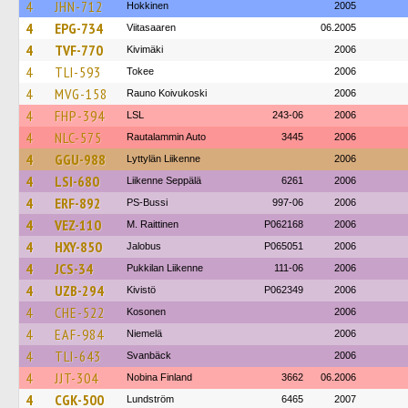
4
JHN-712
Hokkinen
2005
4
EPG-734
Viitasaaren
06.2005
4
TVF-770
Kivimäki
2006
4
TLI-593
Tokee
2006
4
MVG-158
Rauno Koivukoski
2006
4
FHP-394
LSL
243-06
2006
4
NLC-575
Rautalammin Auto
3445
2006
4
GGU-988
Lyttylän Liikenne
2006
4
LSI-680
Liikenne Seppälä
6261
2006
4
ERF-892
PS-Bussi
997-06
2006
4
VEZ-110
M. Raittinen
P062168
2006
4
HXY-850
Jalobus
P065051
2006
4
JCS-34
Pukkilan Liikenne
111-06
2006
4
UZB-294
Kivistö
P062349
2006
4
CHE-522
Kosonen
2006
4
EAF-984
Niemelä
2006
4
TLI-643
Svanbäck
2006
4
JJT-304
Nobina Finland
3662
06.2006
4
CGK-500
Lundström
6465
2007