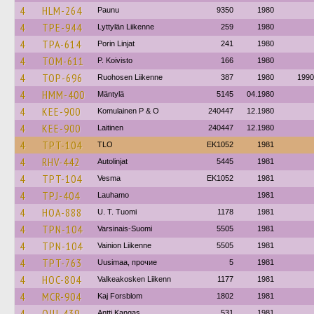
4
HLM-264
Paunu
9350
1980
4
TPE-944
Lyttylän Liikenne
259
1980
4
TPA-614
Porin Linjat
241
1980
4
TOM-611
P. Koivisto
166
1980
4
TOP-696
Ruohosen Liikenne
387
1980
1990
4
HMM-400
Mäntylä
5145
04.1980
4
KEE-900
Komulainen P & O
240447
12.1980
4
KEE-900
Laitinen
240447
12.1980
4
TPT-104
TLO
EK1052
1981
4
RHV-442
Autolinjat
5445
1981
4
TPT-104
Vesma
EK1052
1981
4
TPJ-404
Lauhamo
1981
4
HOA-888
U. T. Tuomi
1178
1981
4
TPN-104
Varsinais-Suomi
5505
1981
4
TPN-104
Vainion Liikenne
5505
1981
4
TPT-763
Uusimaa, прочие
5
1981
4
HOC-804
Valkeakosken Liikenn
1177
1981
4
MCR-904
Kaj Forsblom
1802
1981
4
OJU-439
Antti Kangas
531
1981