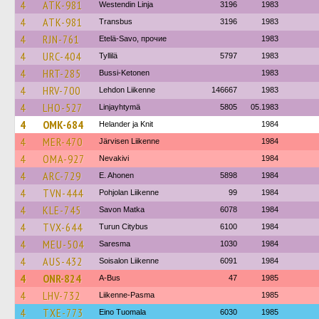
4
ATK-981
Westendin Linja
3196
1983
4
ATK-981
Transbus
3196
1983
4
RJN-761
Etelä-Savo, прочие
1983
4
URC-404
Tyllilä
5797
1983
4
HRT-285
Bussi-Ketonen
1983
4
HRV-700
Lehdon Liikenne
146667
1983
4
LHO-527
Linjayhtymä
5805
05.1983
4
OMK-684
Helander ja Knit
1984
4
MER-470
Järvisen Liikenne
1984
4
OMA-927
Nevakivi
1984
4
ARC-729
E. Ahonen
5898
1984
4
TVN-444
Pohjolan Liikenne
99
1984
4
KLE-745
Savon Matka
6078
1984
4
TVX-644
Turun Citybus
6100
1984
4
MEU-504
Saresma
1030
1984
4
AUS-432
Soisalon Liikenne
6091
1984
4
ONR-824
A-Bus
47
1985
4
LHV-732
Liikenne-Pasma
1985
4
TXE-773
Eino Tuomala
6030
1985