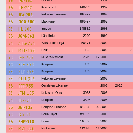
53
IHJ-161
Porvoon
1997
53
IIH-247
Koiviston L
148759
1997
53
JCA-983
Pekolan Liikenne
863-97
1997
53
OGX-200
Makkonen
881-97
1997
53
IJL-108
Ingves
148882
1998
53
JGM-562
Länsilinjat
2220
1999
53
ATG-253
Westendin Linja
50471
2000
53
MYF-188
HelB
102
2000
Ex.
53
JEF-753
M. V. Wikström
2519
12.2000
53
SLF-453
Kuopion
103
2002
53
SLF-453
Kuopion
103
2002
53
GEU-916
Pekolan Liikenne
2002
53
FFF-753
Oulaisten Liikenne
2002
2025
53
JFM-153
Koiviston Oulu
3033
2003
53
JIJ-221
Kuopion
3306
2005
53
JGI-105
Pohjolan Liikenne
940-05
06.2005
53
JCS-51
Porin Linjat
895-05
2006
53
FHP-318
Paunu
168-06
2006
53
MZI-920
Niskanen
412375
11.2006