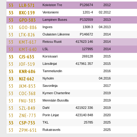
53
LLR-571
Koiviston Tre
P126674
2012
53
BXC-159
Ventoniemi
1201-4
02.2012
53
GPO-583
Lampinen Buses
P132559
2013
53
GOO-886
Ingves
1308-3
04.2013
53
LTK-826
Oulaisten Liikenne
P146672
2014
53
KMT-617
Reissu Ruoti
417623 146
2014
53
KMT-640
LSL
127995
2014
53
CJS-635
Korsisaari
269128
2015
53
JOF-519
Länsilinjat
417961 357
2015
53
KNR-686
Tammelundin
2016
53
NJZ-662
Nyholm
04.2016
53
JKM-853
Savonlinja
2017
53
COC-368
Kymen Charterline
2019
53
FNU-383
Mennään Bussilla
2019
53
SZL-849
Dahl
421922 336
2019
53
ZNE-773
Porin Linjat
423140 848
2020
53
CSP-753
TKL
25785
2025
53
ZPM-651
Rukatravels
2025