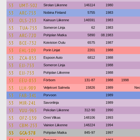
53
UMT-502
Sirolan Liikenne
146114
1980
53
ARC-753
Nobina Finland
5755
1983
53
OLS-253
Kainuun Liikenne
146591
1983
53
TUA-753
Someron Linja
62
1983
53
ARC-720
Pohjolan Matka
5890
08.1983
53
BCE-732
Koiviston Oulu
6575
1987
53
EHL-109
Porin Linjat
2201
1988
53
ZCA-853
Espoon Auto
6812
1988
53
EJJ-753
Someron Linja
1988
53
EJJ-753
Pohjolan Liikenne
1988
53
EEU-853
Förbom
131-87
1988
1998
53
LLH-989
Veljekset Salmela
15826
1989
Neo
53
FAB-341
Porvoon
1989
53
MJR-241
Savonlinja
1989
53
VUU-965
Pekolan Liikenne
312-90
1990
53
OFZ-139
Onni Vilkas
148106
1993
53
CBM-253
Vainion Liikenne
148224
1994
53
GCA-578
Pohjolan Matka
845-97
1997