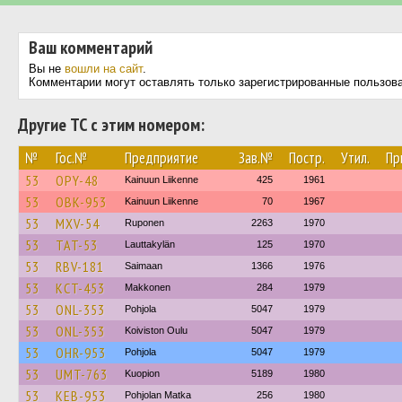
Ваш комментарий
Вы не
вошли на сайт
.
Комментарии могут оставлять только зарегистрированные пользов
Другие ТС с этим номером:
№
Гос.№
Предприятие
Зав.№
Постр.
Утил.
Пр
53
OPY-48
Kainuun Liikenne
425
1961
53
OBK-953
Kainuun Liikenne
70
1967
53
MXV-54
Ruponen
2263
1970
53
TAT-53
Lauttakylän
125
1970
53
RBV-181
Saimaan
1366
1976
53
KCT-453
Makkonen
284
1979
53
ONL-353
Pohjola
5047
1979
53
ONL-353
Koiviston Oulu
5047
1979
53
OHR-953
Pohjola
5047
1979
53
UMT-763
Kuopion
5189
1980
53
KEB-953
Pohjolan Matka
256
1980