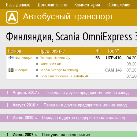
База данных
Дополнительно
Комментарии
Обновления
Автобусный транспорт
Финляндия, Scania OmniExpress
Регион
Предприятие
№
Гос.№
С
53
UZP-410
04.20
Финляндия
Pekolan Liikenne Oy
08.20
Röke Buss AB
CAM 146
07.20
Швеция
Scania Sverige Aktiebolag
07.20
Einar Gustavssons Busstrafik AB
↑
Апрель 2017 г.
Передан в другое предприятие или на завод
↑
Август 2010 г.
Передан в другое предприятие или на завод
↑
Июль 2010 г.
Передан в другое предприятие или на завод
↑
Июль 2007 г.
Поступил на предприятие