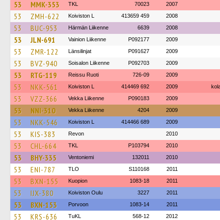
53
MMK-353
TKL
70023
2007
53
ZMH-622
Koiviston L
413659 459
2008
53
BUC-953
Härmän Liikenne
6639
2008
53
JLN-691
Vainion Liikenne
P092177
2009
53
ZMR-122
Länsilinjat
P091627
2009
53
BVZ-940
Soisalon Liikenne
P092703
2009
53
RTG-119
Reissu Ruoti
726-09
2009
53
NKK-561
Koiviston L
414469 692
2009
kola
53
VZZ-366
Vekka Liikenne
P090183
2009
53
NNI-310
Vekka Liikenne
4204
2009
53
NKK-546
Koiviston L
414466 689
2009
53
KIS-383
Revon
2010
53
CHL-664
TKL
P103794
2010
53
BHY-335
Ventoniemi
132011
2010
53
ENI-787
TLO
S110168
2011
53
BXN-155
Kuopion
1083-18
2011
53
IJX-380
Koiviston Oulu
3227
2011
53
BXN-153
Porvoon
1083-14
2011
53
KRS-636
TuKL
568-12
2012