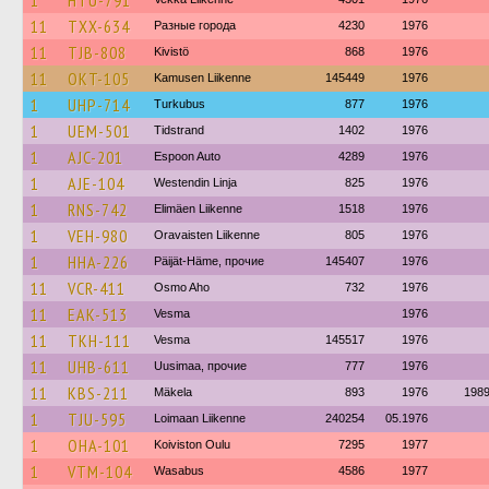
1
HTU-791
11
TXX-634
Разные города
4230
1976
11
TJB-808
Kivistö
868
1976
11
OKT-105
Kamusen Liikenne
145449
1976
1
UHP-714
Turkubus
877
1976
1
UEM-501
Tidstrand
1402
1976
1
AJC-201
Espoon Auto
4289
1976
1
AJE-104
Westendin Linja
825
1976
1
RNS-742
Elimäen Liikenne
1518
1976
1
VEH-980
Oravaisten Liikenne
805
1976
1
HHA-226
Päijät-Häme, прочие
145407
1976
11
VCR-411
Osmo Aho
732
1976
11
EAK-513
Vesma
1976
11
TKH-111
Vesma
145517
1976
11
UHB-611
Uusimaa, прочие
777
1976
11
KBS-211
Mäkela
893
1976
198
1
TJU-595
Loimaan Liikenne
240254
05.1976
1
OHA-101
Koiviston Oulu
7295
1977
1
VTM-104
Wasabus
4586
1977