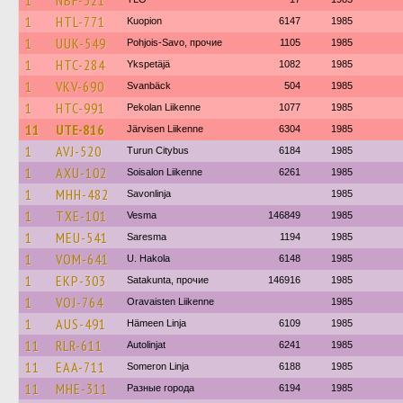
1
NBF-321
1
HTL-771
Kuopion
6147
1985
1
UUK-549
Pohjois-Savo, прочие
1105
1985
1
HTC-284
Ykspetäjä
1082
1985
1
VKV-690
Svanbäck
504
1985
1
HTC-991
Pekolan Liikenne
1077
1985
11
UTE-816
Järvisen Liikenne
6304
1985
1
AVJ-520
Turun Citybus
6184
1985
1
AXU-102
Soisalon Liikenne
6261
1985
1
MHH-482
Savonlinja
1985
1
TXE-101
Vesma
146849
1985
1
MEU-541
Saresma
1194
1985
1
VOM-641
U. Hakola
6148
1985
1
EKP-303
Satakunta, прочие
146916
1985
1
VOJ-764
Oravaisten Liikenne
1985
1
AUS-491
Hämeen Linja
6109
1985
11
RLR-611
Autolinjat
6241
1985
11
EAA-711
Someron Linja
6188
1985
11
MHE-311
Разные города
6194
1985