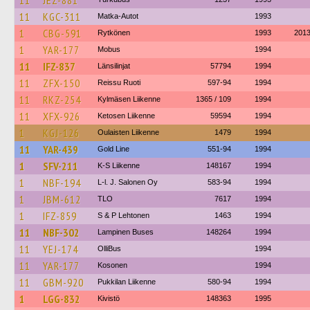
11
JEZ-881
11
KGC-311
Matka-Autot
1993
1
CBG-591
Rytkönen
1993
201
1
YAR-177
Mobus
1994
11
IFZ-837
Länsilinjat
57794
1994
11
ZFX-150
Reissu Ruoti
597-94
1994
11
RKZ-254
Kylmäsen Liikenne
1365 / 109
1994
11
XFX-926
Ketosen Liikenne
59594
1994
1
KGJ-126
Oulaisten Liikenne
1479
1994
11
YAR-439
Gold Line
551-94
1994
1
SFV-211
K-S Liikenne
148167
1994
1
NBF-194
L-l. J. Salonen Oy
583-94
1994
1
JBM-612
TLO
7617
1994
1
IFZ-859
S & P Lehtonen
1463
1994
11
NBF-302
Lampinen Buses
148264
1994
11
YEJ-174
OlliBus
1994
11
YAR-177
Kosonen
1994
11
GBM-920
Pukkilan Liikenne
580-94
1994
1
LGG-832
Kivistö
148363
1995