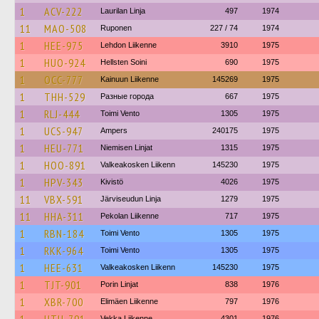
1
ACV-222
Laurilan Linja
497
1974
11
MAO-508
Ruponen
227 / 74
1974
1
HEE-975
Lehdon Liikenne
3910
1975
1
HUO-924
Hellsten Soini
690
1975
1
OCC-777
Kainuun Liikenne
145269
1975
1
THH-529
Разные города
667
1975
1
RLJ-444
Toimi Vento
1305
1975
1
UCS-947
Ampers
240175
1975
1
HEU-771
Niemisen Linjat
1315
1975
1
HOO-891
Valkeakosken Liikenn
145230
1975
1
HPV-343
Kivistö
4026
1975
11
VBX-591
Järviseudun Linja
1279
1975
11
HHA-311
Pekolan Liikenne
717
1975
1
RBN-184
Toimi Vento
1305
1975
1
RKK-964
Toimi Vento
1305
1975
1
HEE-631
Valkeakosken Liikenn
145230
1975
1
TJT-901
Porin Linjat
838
1976
1
XBR-700
Elimäen Liikenne
797
1976
Vekka Liikenne
4301
1976