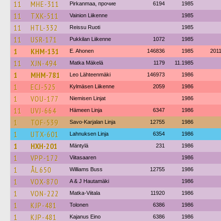
11
MHE-311
Pirkanmaa, прочие
6194
1985
11
TXK-511
Vainion Liikenne
1985
11
HTL-332
Reissu Ruoti
1985
11
USR-171
Pukkilan Liikenne
1072
1985
1
KHM-131
E. Ahonen
146836
1985
201
11
XJN-494
Matka Mäkelä
1179
11.1985
1
MHM-781
Leo Lähteenmäki
146973
1986
1
ECJ-525
Kylmäsen Liikenne
2059
1986
1
VOU-177
Niemisen Linjat
1986
11
UVJ-664
Hämeen Linja
6347
1986
1
TOF-539
Savo-Karjalan Linja
12755
1986
1
UTX-601
Lahnuksen Linja
6354
1986
1
HXH-201
Mäntylä
231
1986
1
VPP-172
Viitasaaren
1986
1
ÅL 650
Williams Buss
12755
1986
1
VOX-870
A & J Hautamäki
1986
1
VON-222
Matka-Viitala
11920
1986
1
KJP-481
Tolonen
6386
1986
1
KJP-481
Kajanus Eino
6386
1986