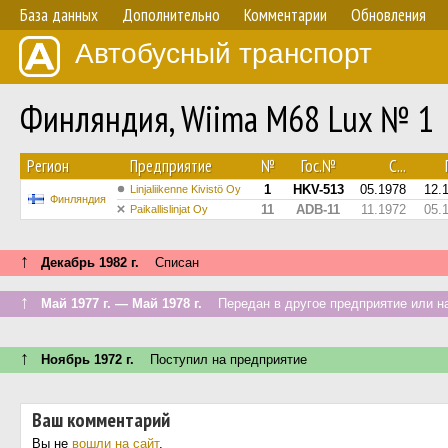
База данных
Дополнительно
Комментарии
Обновления
Автобусный транспорт
Финляндия, Wiima M68 Lux № 1
Регион
Предприятие
№
Гос.№
С...
1
HKV-513
05.1978
12.
Linjaliikenne Kivistö Oy
Финляндия
11
ADB-11
11.1972
05.
Paikallislinjat Oy
↑
Декабрь 1982 г.
Списан
↑
Май 1977 г. — Май 1978 г.
Передан в другое предприятие или на
↑
Ноябрь 1972 г.
Поступил на предприятие
Ваш комментарий
Вы не
вошли на сайт
.