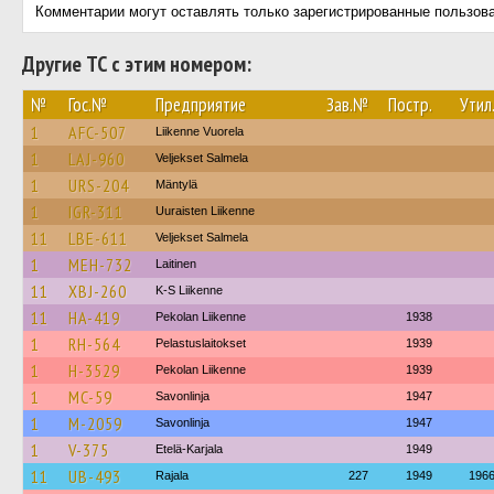
Комментарии могут оставлять только зарегистрированные пользов
Другие ТС с этим номером:
№
Гос.№
Предприятие
Зав.№
Постр.
Утил
1
AFC-507
Liikenne Vuorela
1
LAJ-960
Veljekset Salmela
1
URS-204
Mäntylä
1
IGR-311
Uuraisten Liikenne
11
LBE-611
Veljekset Salmela
1
MEH-732
Laitinen
11
XBJ-260
K-S Liikenne
11
HA-419
Pekolan Liikenne
1938
1
RH-564
Pelastuslaitokset
1939
1
H-3529
Pekolan Liikenne
1939
1
MC-59
Savonlinja
1947
1
M-2059
Savonlinja
1947
1
V-375
Etelä-Karjala
1949
11
UB-493
Rajala
227
1949
196