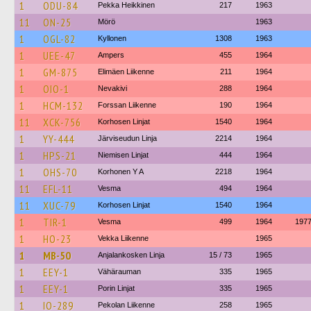
1
ODU-84
Pekka Heikkinen
217
1963
11
ON-25
Mörö
1963
1
OGL-82
Kyllonen
1308
1963
1
UEE-47
Ampers
455
1964
1
GM-875
Elimäen Liikenne
211
1964
1
OIO-1
Nevakivi
288
1964
1
HCM-132
Forssan Liikenne
190
1964
11
XCK-756
Korhosen Linjat
1540
1964
1
YY-444
Järviseudun Linja
2214
1964
1
HPS-21
Niemisen Linjat
444
1964
1
OHS-70
Korhonen Y A
2218
1964
11
EFL-11
Vesma
494
1964
11
XUC-79
Korhosen Linjat
1540
1964
1
TIR-1
Vesma
499
1964
197
1
HO-23
Vekka Liikenne
1965
1
MB-50
Anjalankosken Linja
15 / 73
1965
1
EEY-1
Vähärauman
335
1965
1
EEY-1
Porin Linjat
335
1965
1
IO-289
Pekolan Liikenne
258
1965