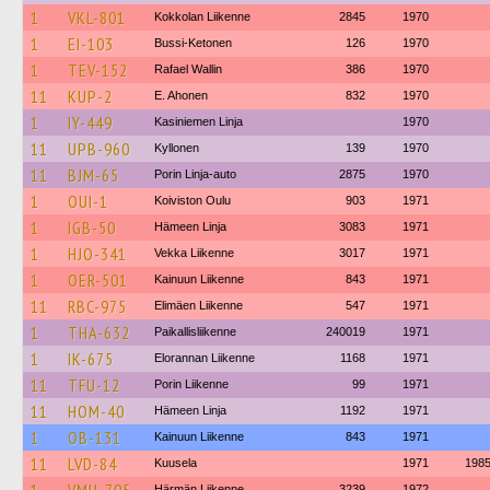
1
VKL-801
Kokkolan Liikenne
2845
1970
1
EI-103
Bussi-Ketonen
126
1970
1
TEV-152
Rafael Wallin
386
1970
11
KUP-2
E. Ahonen
832
1970
1
IY-449
Kasiniemen Linja
1970
11
UPB-960
Kyllonen
139
1970
11
BJM-65
Porin Linja-auto
2875
1970
1
OUI-1
Koiviston Oulu
903
1971
1
IGB-50
Hämeen Linja
3083
1971
1
HJO-341
Vekka Liikenne
3017
1971
1
OER-501
Kainuun Liikenne
843
1971
11
RBC-975
Elimäen Liikenne
547
1971
1
THA-632
Paikallisliikenne
240019
1971
1
IK-675
Elorannan Liikenne
1168
1971
11
TFU-12
Porin Liikenne
99
1971
11
HOM-40
Hämeen Linja
1192
1971
1
OB-131
Kainuun Liikenne
843
1971
11
LVD-84
Kuusela
1971
198
Härmän Liikenne
3239
1972