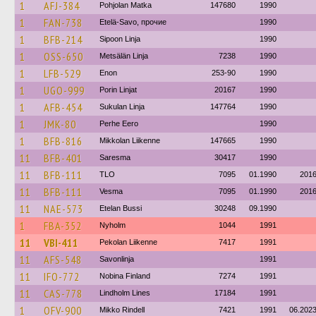
1
AFJ-384
Pohjolan Matka
147680
1990
1
FAN-738
Etelä-Savo, прочие
1990
1
BFB-214
Sipoon Linja
1990
1
OSS-650
Metsälän Linja
7238
1990
1
LFB-529
Enon
253-90
1990
1
UGO-999
Porin Linjat
20167
1990
1
AFB-454
Sukulan Linja
147764
1990
1
JMK-80
Perhe Eero
1990
1
BFB-816
Mikkolan Liikenne
147665
1990
11
BFB-401
Saresma
30417
1990
11
BFB-111
TLO
7095
01.1990
201
11
BFB-111
Vesma
7095
01.1990
201
11
NAE-573
Etelan Bussi
30248
09.1990
1
FBA-352
Nyholm
1044
1991
11
VBI-411
Pekolan Liikenne
7417
1991
11
AFS-548
Savonlinja
1991
11
IFO-772
Nobina Finland
7274
1991
11
CAS-778
Lindholm Lines
17184
1991
1
OFV-900
Mikko Rindell
7421
1991
06.202