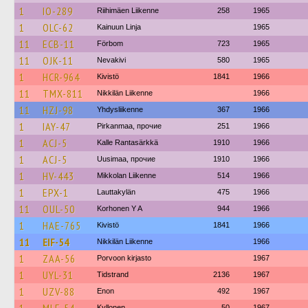
1
IO-289
Riihimäen Liikenne
258
1965
1
OLC-62
Kainuun Linja
1965
11
ECB-11
Förbom
723
1965
11
OJK-11
Nevakivi
580
1965
1
HCR-964
Kivistö
1841
1966
11
TMX-811
Nikkilän Liikenne
1966
11
HZJ-98
Yhdysliikenne
367
1966
1
IAY-47
Pirkanmaa, прочие
251
1966
1
ACJ-5
Kalle Rantasärkkä
1910
1966
1
ACJ-5
Uusimaa, прочие
1910
1966
1
HV-443
Mikkolan Liikenne
514
1966
1
EPX-1
Lauttakylän
475
1966
11
OUL-50
Korhonen Y A
944
1966
1
HAE-765
Kivistö
1841
1966
11
EIF-54
Nikkilän Liikenne
1966
1
ZAA-56
Porvoon kirjasto
1967
1
UYL-31
Tidstrand
2136
1967
1
UZV-88
Enon
492
1967
Kyllonen
50
1967