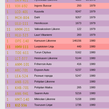
1
UKV-411
11
VJH-692
Ingves Bussar
293
1979
1
LCO-401
Kuusela
9247
1979
1
MCH-804
Dahl
9267
1979
1
ULU-111
Henriksson
1673
1979
11
HMM-211
Valkeakosken Liikenn
122
1979
11
HLU-323
Lauri Viitaniemi
283
1979
1
OPE-140
Kamusen Liikenne
146156
1980
11
HMV-111
Luopioisten Linja
440
1980
1
TOE-611
Turun Citybus
5162
1980
1
LCT-377
Heiskasen Liikenne
5144
1980
1
ANM-101
Friherrsin Auto
416
1980
1
ARC-701
Espoon Auto
5237
1980
1
LEA-524
Разные города
5247
1980
1
ANB-121
Pohjolan Liikenne
1980
1
KHB-701
Pohjolan Matka
265
1980
1
ANK-941
Saaren Auto
5216
1980
1
HMT-140
Mikkolan Liikenne
5158
1980
11
KIZ-336
Tourusen Linjat
1735
1980