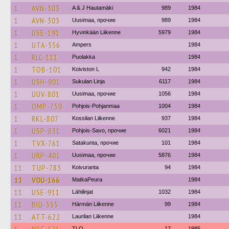
1
AVN-303
A & J Hautamäki
989
1984
1
AVN-303
Uusimaa, прочие
989
1984
1
USE-191
Hyvinkään Liikenne
5979
1984
1
UTA-356
Ampers
1984
1
RLC-111
Puolakka
1984
1
TOB-101
Koiviston L
942
1984
1
USH-901
Sukulan Linja
6117
1984
1
UUV-801
Uusimaa, прочие
1056
1984
1
OMP-759
Pohjois-Pohjanmaa
1004
1984
1
RKL-807
Kossilan Liikenne
937
1984
1
USP-831
Pohjois-Savo, прочие
6021
1984
1
TVX-761
Satakunta, прочие
101
1984
1
URP-401
Uusimaa, прочие
5876
1984
11
TUP-783
Koivuranta
94
1984
11
VOU-166
MatkaPeura
1984
11
USE-911
Lähilinjat
1032
1984
11
BIU-555
Härmän Liikenne
99
1984
11
ATT-622
Laurilan Liikenne
1984
TLO
17
1985