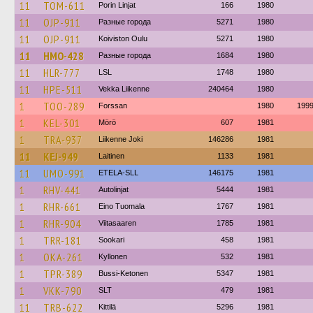
11
TOM-611
Porin Linjat
166
1980
11
OJP-911
Разные города
5271
1980
11
OJP-911
Koiviston Oulu
5271
1980
11
HMO-428
Разные города
1684
1980
11
HLR-777
LSL
1748
1980
11
HPE-511
Vekka Liikenne
240464
1980
1
TOO-289
Forssan
1980
199
1
KEL-301
Mörö
607
1981
1
TRA-937
Liikenne Joki
146286
1981
11
KEJ-949
Laitinen
1133
1981
11
UMO-991
ETELA-SLL
146175
1981
1
RHV-441
Autolinjat
5444
1981
1
RHR-661
Eino Tuomala
1767
1981
1
RHR-904
Viitasaaren
1785
1981
1
TRR-181
Sookari
458
1981
1
OKA-261
Kyllonen
532
1981
1
TPR-389
Bussi-Ketonen
5347
1981
1
VKK-790
SLT
479
1981
11
TRB-622
Kittilä
5296
1981