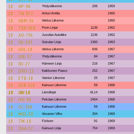
18
HP-90
Yhdysliikenne
206
1959
18
TN-972
Artturi Anttila
1960
18
HBM-36
Vekka Liikenne
1960
18
TKK-918
Porin Linjat
1136
1962
18
AO-791
Jussilan Autoliike
1136
1962
18
UK-503
Sukulan Linja
1360
1963
18
HOL-18
Vekka Liikenne
606
1967
18
IOB-57
Yhdysliikenne
84
1967
18
IKI-27
Hämeen Linja
216
1967
18
OXO-22
Kaikkonen Paavo
252
1967
18
ETB-18
Vainion Liikenne
25
1967
18
OER-518
Kainuun Liikenne
59
1968
18
IXV-18
Länsilinjat
AL14
1968
18
IYH-93
Pekolan Liikenne
2454
1968
18
OC-388
Kainuun Liikenne
59
1968
18
MOL-50
Vesanen Vilho
304
1969
18
TM-18
Förbom
91
1969
18
OAA-52
Kainuun Linja
754
1969