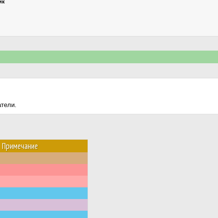
ик
атели.
Примечание