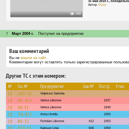
31 мая 2010 г., понедельн
Автор:
Ozzy
390
↑
Март 2004 г.
Поступил на предприятие
Ваш комментарий
Вы не
вошли на сайт
.
Комментарии могут оставлять только зарегистрированные пользов
Другие ТС с этим номером:
№
Гос.№
Предприятие
Зав.№
Постр.
Утил.
18
LHO-50
Veljekset Salmela
18
HD-454
Vekka Liikenne
1937
18
HR-33
Vekka Liikenne
1949
18
TN-972
Artturi Anttila
1950
18
RD-52
Pyhtään Liikenne
412
1953
18
OTF-11
Kainuun Linja
606
1959