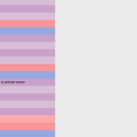
to private owner