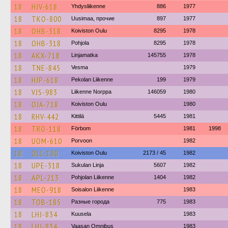
18
HJV-618
Yhdysliikenne
886
1977
18
TKO-800
Uusimaa, прочие
897
1977
18
OHB-318
Koiviston Oulu
8295
1978
18
OHB-318
Pohjola
8295
1978
18
AKX-718
Linjamatka
145755
1978
18
TNE-845
Vesma
1979
18
HJP-618
Pekolan Liikenne
199
1979
18
VJS-983
Liikenne Norppa
146059
1980
18
OJA-718
Koiviston Oulu
1980
18
RHV-442
Kittilä
5445
1981
18
TRO-118
Förbom
1981
1998
18
UOM-610
Porvoon
1982
18
OLC-130
Koiviston Oulu
2173 / 45
1982
18
UPE-318
Sukulan Linja
5607
1982
18
APL-213
Pohjolan Liikenne
1404
1982
18
MEO-918
Soisalon Liikenne
1983
18
TOB-185
Разные города
775
1983
18
LHJ-834
Kuusela
1983
18
LHJ-834
Vaasan Omnibus
1983