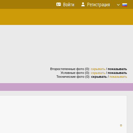
Войти
Регистрация
Второстепенные фото (0):
скрывать
/
показывать
Условные фото (0):
скрывать
/
показывать
Технические фото (0):
скрывать
/
показывать
¤