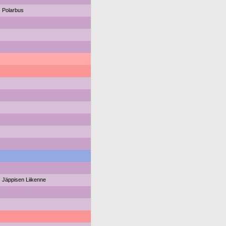
Polarbus
Jäppisen Liikenne